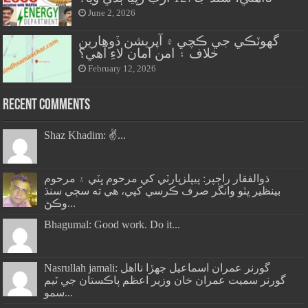
June 2, 2026
گهوٽڪي جي ڪچي ۾ آپريشن ڏوهارين
خلاف ۽ امن امان لاءِ آهي؟
February 12, 2026
Recent Comments
Shaz Khadim: ✌️...
ذوالفقار راڄپر: پيپلزپارٽي کي مرحوم ڀٽي ۽ مرحوم
بينظير ڀٽو وانگر صرف ڪرسي کپي، هي ته سڄي سنڌ
وڪڻ...
Bhagumal: Good work. Do it...
Nasrullah jamali: گورنر عمران اسماعيل جھڙا نااهل
گورنر سميت عمران خان وزير اعظم پاڪستان جي ٽيم
سمو...