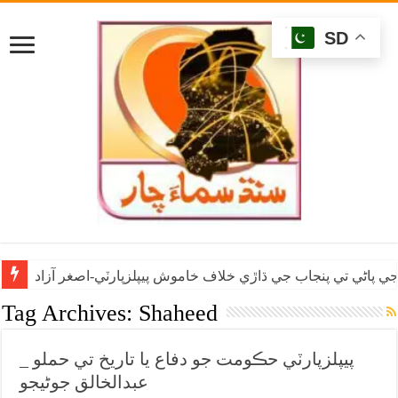
SD
ي پاڻي تي پنجاب جي ڌاڙي خلاف خاموش پيپلزپارٽي-اصغر آزاد
Tag Archives:
Shaheed
پيپلزپارٽي حڪومت جو دفاع يا تاريخ تي حملو _
عبدالخالق جوڻيجو