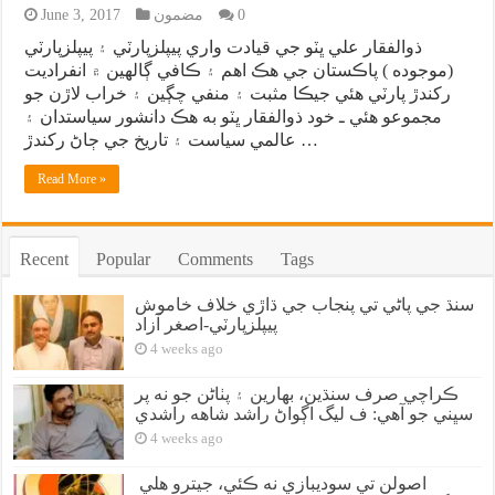
0
مضمون
June 3, 2017
ذوالفقار علي ڀٽو جي قيادت واري پيپلزپارٽي ۽ پيپلزپارٽي
(موجوده ) پاڪستان جي هڪ اهم ۽ ڪافي ڳالهين ۾ انفراديت
رکندڙ پارٽي هئي جيڪا مثبت ۽ منفي چڳين ۽ خراب لاڙن جو
مجموعو هئي ـ خود ذوالفقار ڀٽو به هڪ دانشور سياستدان ۽
عالمي سياست ۽ تاريخ جي ڄاڻ رکندڙ …
Read More »
Recent
Popular
Comments
Tags
سنڌ جي پاڻي تي پنجاب جي ڌاڙي خلاف خاموش
پيپلزپارٽي-اصغر آزاد
4 weeks ago
ڪراچي صرف سنڌين، بهارين ۽ پٺاڻن جو نه پر
سڀني جو آهي: ف ليگ اڳواڻ راشد شاهه راشدي
4 weeks ago
اصولن تي سوديبازي نه ڪئي، جيترو هلي