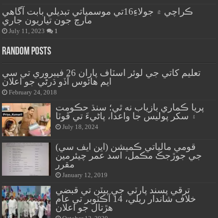
ڪراچي ۾ جولاءِ16تي موسمياتي تبديلي بابت آگاهي
مارچ جون تياريون جاري
July 11, 2023
1
Random Posts
تعليم کاتي جي لوئر اسٽاف پاران 26 فيبروري تي سي
ايم هائوس آڏو ڌرڻي جو اعلان
February 24, 2018
پريا ڪماري بازياب نه ٿي؛ سنڌ حڪومت
۽ سکر پوليس جا واعدا، پاڻيءَ تي ڦوٽا
July 18, 2024
قومي مالياتي ڪميشن (اين ايف سي)
جي جوڙجڪ مڪمل، اسد عمر چيئرمين
مقرر
January 12, 2019
ترقي پسند پارٽي جي ٻيٽن تي قبضي
خلاف شاندار ريلي، 14 آڪٽوبر تي عام
هڙتال جو اعلان