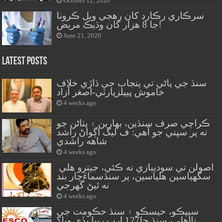
October 12, 2020
سرڪاري رڪارڊ کان رهجي ويل ڪرونا
جا 8 هزار کان وڌيڪ مريض!
June 21, 2020
Latest Posts
سنڌ جي پاڻي تي پنجاب جي ڌاڙي خلاف
خاموش پيپلزپارٽي-اصغر آزاد
4 weeks ago
ڪراچي صرف سنڌين، بهارين ۽ پٺاڻن جو
نه پر سڀني جو آهي: ف ليگ اڳواڻ راشد
شاهه راشدي
4 weeks ago
اصولن تي سوديبازي نه ڪئي، جيترو هلي
سگهياسين هلياسين، پر سنڌسماءَچار بند
نه ٿيڻ گهرجي
4 weeks ago
سيپڪو، حيسڪو ۽ سنڌ حڪومت جي
نااهلي، سنڌ جا127 ارب رپيا ٻڏي ويا؟