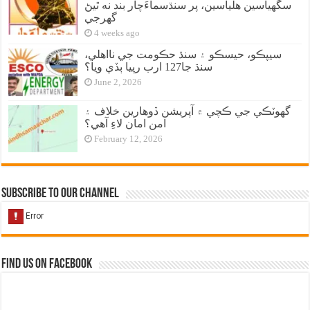
سگهياسين هلياسين، پر سنڌسماءَچار بند نه ٿيڻ
گهرجي
4 weeks ago
سيپڪو، حيسڪو ۽ سنڌ حڪومت جي نااهلي،
سنڌ جا127 ارب رپيا ٻڏي ويا؟
June 2, 2026
گهوٽڪي جي ڪچي ۾ آپريشن ڏوهارين خلاف ۽
امن امان لاءِ آهي؟
February 12, 2026
Subscribe to our Channel
Find us on Facebook