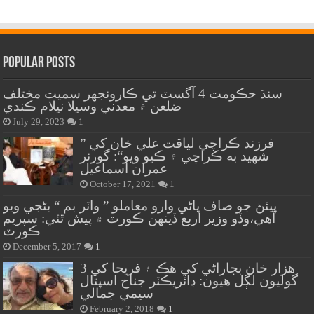
Popular Posts
سنڌ حڪومت 4 آگسٽ تي ڪارونجهر سميت مختلف
ضلعن ۾ معدني وسيلا نيلام ڪندي
July 29, 2023
1
” فرزند ڪراچي لياقت علي خان کي
شهيد به ڪراچي ۾ ڪيو ويو“: گورنر
عمران اسماعيل
October 17, 2021
1
پيئڻ جو صاف پاڻي وارو معاملو ” واٽر بم “ بڻجي ويو
آهي،وڏو وزير اربع ڏينهن ڪورٽ ۾ پيش ٿئي: سپريم
ڪورٽ
December 5, 2017
1
هزار خان بجاراڻي کي هڪ ۽ فريحا کي 3
گوليون لڳل هيون: ڊائريڪٽر جناح اسپتال
سيمي جمالي
February 2, 2018
1