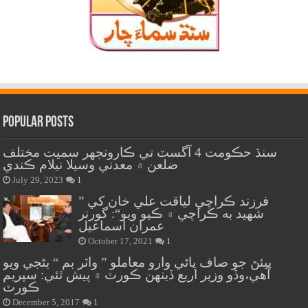
Popular Posts
سنڌ حڪومت 4 آگسٽ تي ڪارونجهر سميت مختلف
ضلعن ۾ معدني وسيلا نيلام ڪندي
July 29, 2023
1
” فرزند ڪراچي لياقت علي خان کي
شهيد به ڪراچي ۾ ڪيو ويو“: گورنر
عمران اسماعيل
October 17, 2021
1
پيئڻ جو صاف پاڻي وارو معاملو ” واٽر بم “ بڻجي ويو
آهي،وڏو وزير اربع ڏينهن ڪورٽ ۾ پيش ٿئي: سپريم
ڪورٽ
December 5, 2017
1