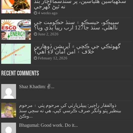
سگهياسين هلياسين، پر سنڌسماءَچار بند
نه ٿيڻ گهرجي
4 weeks ago
سيپڪو، حيسڪو ۽ سنڌ حڪومت جي
نااهلي، سنڌ جا127 ارب رپيا ٻڏي ويا؟
June 2, 2026
گهوٽڪي جي ڪچي ۾ آپريشن ڏوهارين
خلاف ۽ امن امان لاءِ آهي؟
February 12, 2026
Recent Comments
Shaz Khadim: ✌️...
ذوالفقار راڄپر: پيپلزپارٽي کي مرحوم ڀٽي ۽ مرحوم
بينظير ڀٽو وانگر صرف ڪرسي کپي، هي ته سڄي سنڌ
وڪڻ...
Bhagumal: Good work. Do it...