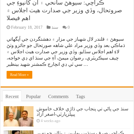
ڪراچي: سيوهڻ سانحي ۽ ان کانپوءِ جي
صروتحال، وڏي وزير جي صدارت هيٺ اجلاس ۾
اهم فيصلا
0
سنڌ
February 18, 2017
سيوهڻ ۾ قلندر لال شهباز جي مزار ۾ دهشتگردن جي آپگهاتي
ڌماڪي بعد وڏي وزير مراد علي شاهه صورتحال جو جائزو وٺڻ
لاءِ اهم اجلاس سڏايو. وڏي وزير جي صدارت هيٺ اجلاس ۾
چيف سيڪريٽري، رضوان ميمڻ، آءِ جي سنڌ اي ڊي خواجه،
سي ٽي ڊي انچارج ڪمشنر شهيد بينظير …
Read More »
Recent
Popular
Comments
Tags
سنڌ جي پاڻي تي پنجاب جي ڌاڙي خلاف خاموش
پيپلزپارٽي-اصغر آزاد
4 weeks ago
ڪراچي صرف سنڌين، بهارين ۽ پٺاڻن جو نه پر