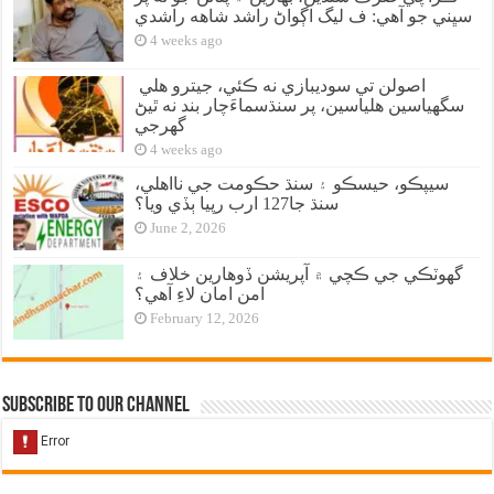
سڀني جو آهي: ف ليگ اڳواڻ راشد شاهه راشدي
4 weeks ago
اصولن تي سوديبازي نه ڪئي، جيترو هلي
سگهياسين هلياسين، پر سنڌسماءَچار بند نه ٿيڻ
گهرجي
4 weeks ago
سيپڪو، حيسڪو ۽ سنڌ حڪومت جي نااهلي،
سنڌ جا127 ارب رپيا ٻڏي ويا؟
June 2, 2026
گهوٽڪي جي ڪچي ۾ آپريشن ڏوهارين خلاف ۽
امن امان لاءِ آهي؟
February 12, 2026
Subscribe to our Channel