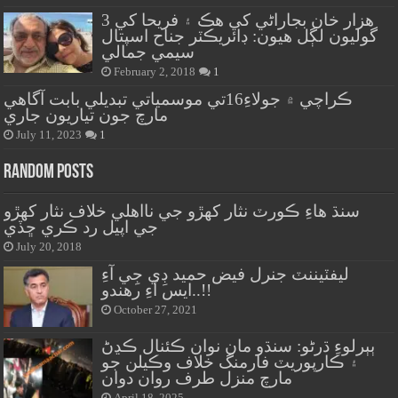
هزار خان بجاراڻي کي هڪ ۽ فريحا کي 3
گوليون لڳل هيون: ڊائريڪٽر جناح اسپتال
سيمي جمالي
February 2, 2018
1
ڪراچي ۾ جولاءِ16تي موسمياتي تبديلي بابت آگاهي
مارچ جون تياريون جاري
July 11, 2023
1
Random Posts
سنڌ هاءِ ڪورٽ نثار کهڙو جي نااهلي خلاف نثار کهڙو
جي اپيل رد ڪري ڇڏي
July 20, 2018
ليفٽيننٽ جنرل فيض حميد ڊِي جِي آءِ
ايس آءِ رهندو..!!
October 27, 2021
ٻٻرلوءِ ڌرڻو: سنڌو مان نوان ڪئنال ڪڍڻ
۽ ڪارپوريٽ فارمنگ خلاف وڪيلن جو
مارچ منزل طرف روان دوان
April 18, 2025