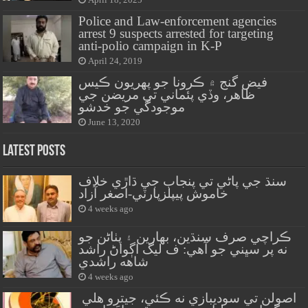
Police and Law-enforcement agencies
arrest 9 suspects arrested for targeting
anti-polio campaign in K-P
April 24, 2019
فيض گنج ۾ ڪرونا جو پهريون ڪيس
ظاهر، وڏي پئماني تي مريضن جي
موجودگي جو خدشو
June 13, 2020
Latest Posts
سنڌ جي پاڻي تي پنجاب جي ڌاڙي خلاف
خاموش پيپلزپارٽي-اصغر آزاد
4 weeks ago
ڪراچي صرف سنڌين، بهارين ۽ پٺاڻن جو
نه پر سڀني جو آهي: ف ليگ اڳواڻ راشد
شاهه راشدي
4 weeks ago
اصولن تي سوديبازي نه ڪئي، جيترو هلي