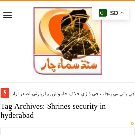
SD
ي پاڻي تي پنجاب جي ڌاڙي خلاف خاموش پيپلزپارٽي-اصغر آزاد
Tag Archives:
Shrines security in
hyderabad