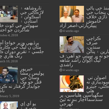
نڌ جي پاڻي
ٺاروشاهه ۽
 پنجاب جي
لاڙڪاڻي جي
ڌاڙي خلاف
اسڪولن ۾
خاموش
استادن ۽
پيپلزپارٽي-اصغر آزاد
سهولتن جي کوٽ خل
شاگردن جو احتج
4 weeks ago
tober 4, 2018
ڪراچي
صرف
پرڏيهي وزير خواجا 
سنڌين،
مٿان ن ليگ جي ڪارڪ
ارين ۽ پٺاڻن
جلسي ۾ تقرير دوران ڪا
و نه پر سڀني جو آهي: ف
رنگ هاري ڇڏ
ليگ اڳواڻ راشد شاهه
rch 10, 2018
راشدي
خيرپور
4 weeks ago
پوليس رمشا
اصولن تي
وساڻ جي
وديبازي نه
قتل جو مک
ڪئي، جيترو
جوابدار گرفتار نه ڪر
هلي
ناڪ
سگهياسين هلياسين، پر
bruary 5, 2019
سنڌسماءَچار بند نه ٿيڻ
يو اَي اِي
گهرجي
شهري ۽