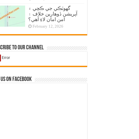
گهوٽڪي جي ڪچي ۾
آپريشن ڏوهارين خلاف ۽
امن امان لاءِ آهي؟
February 12, 2026
cribe to our Channel
 us on Facebook