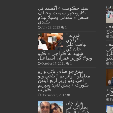
سنڌ حڪومت 4 آگسٽ تي
ڪارونجهر سميت مختلف
ضلعن ۾ معدني وسيلا نيلام
ڪندي
اف
July 29, 2023
1
اج
” فرزند
Oc
ڪراچي
آصف
لياقت علي
نن
خان کي
رو
شهيد به ڪراچي ۾ ڪيو
يو
ويو“: گورنر عمران اسماعيل
October 17, 2021
1
Ma
پيئڻ جو صاف پاڻي وارو
معاملو ” واٽر بم “ بڻجي ويو
آهي،وڏو وزير اربع ڏينهن
ڪورٽ ۾ پيش ٿئي: سپريم
ڻ ۾
ڪورٽ
ام
December 5, 2017
1
Fe
هزار خان
بجاراڻي کي
هڪ ۽ فريحا