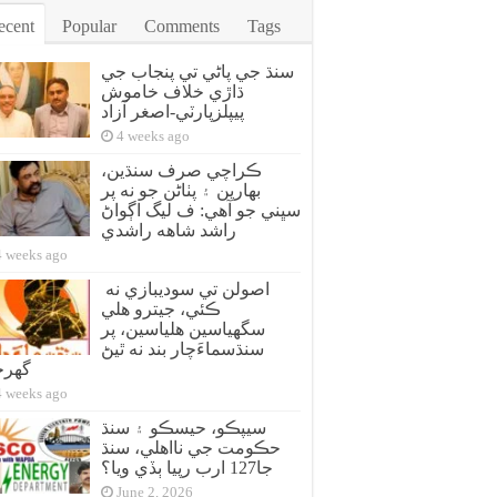
ecent
Popular
Comments
Tags
سنڌ جي پاڻي تي پنجاب جي
ڌاڙي خلاف خاموش
پيپلزپارٽي-اصغر آزاد
4 weeks ago
ڪراچي صرف سنڌين،
بهارين ۽ پٺاڻن جو نه پر
سڀني جو آهي: ف ليگ اڳواڻ
راشد شاهه راشدي
4 weeks ago
اصولن تي سوديبازي نه
ڪئي، جيترو هلي
سگهياسين هلياسين، پر
سنڌسماءَچار بند نه ٿيڻ
گهر
4 weeks ago
سيپڪو، حيسڪو ۽ سنڌ
حڪومت جي نااهلي، سنڌ
جا127 ارب رپيا ٻڏي ويا؟
June 2, 2026