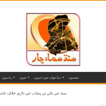
مضمون
دنيا جهان جون خبرون
شوبز
رانديون
سنڌ جي پاڻي تي پنجاب جي ڌاڙي خلاف خاموش