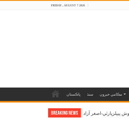
FRIDAY , AUGUST 7 2026
مڪامي خبرون
سنڌ
پاڪستان
Breaking News
 پيپلزپارٽي-اصغر آزاد