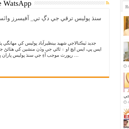
ce WatsApp
R
سنڌ پوليس ترقي جي دڳ تي_ آفيسرز واٽس 
جديد ٽيڪنالاجي شھيد بينظيرآباد پوليس کي مھانگي پ
ايس پي، ايس ايڇ او ۽ ٿاڻي جي وڏن منشين کي ھٽائڻ جو 
رپورٽ موجب آءِ جي سنڌ پوليس پاران پوليس کاتي ۾ پراڻو سسٽم بند ڪري نئون …
جي