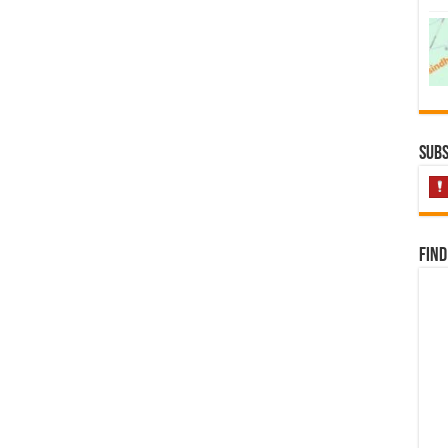
Subs
Find