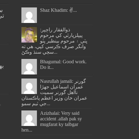
س
Shaz Khadim: ✌️...
تي
ذوالفقار راڄپر:
پيپلزپارٽي کي مرحوم
ڀٽي ۽ مرحوم بينظير ڀٽو
وانگر صرف ڪرسي کپي، هي ته
سڄي سنڌ وڪڻ...
Bhagumal: Good work.
به
Do it...
ج
Nasrullah jamali: گورنر
عمران اسماعيل جھڙا
نااهل گورنر سميت
عمران خان وزير اعظم پاڪستان
جي ٽيم سمو...
س
Azizhalai: Very said
accident .allah pak sy
mugfarat ky talbgar
hen...