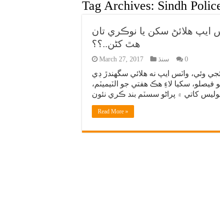
Tag Archives:
Sindh Poli
ايپ هلائڻ سکن يا نوڪري تان
هٿ کڻن..؟؟
0
سنڌ
March 27, 2017
ئجي وئي، واٽس ايپ نه ھلائي سگهندڙ ڊي
فيصلو، سکيا لاءِ ھڪ ھفتي جو الٽيميٽم،
Read More »