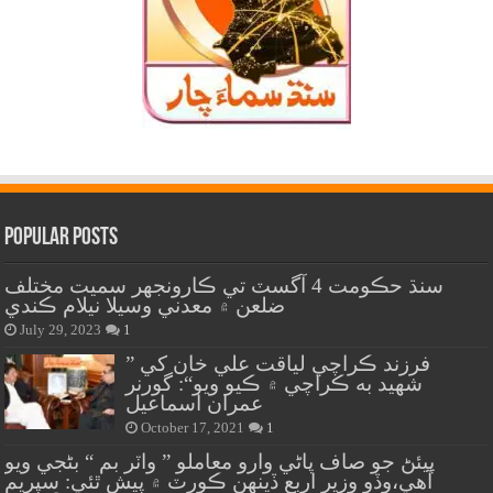
Popular Posts
سنڌ حڪومت 4 آگسٽ تي ڪارونجهر سميت مختلف
ضلعن ۾ معدني وسيلا نيلام ڪندي
July 29, 2023
1
” فرزند ڪراچي لياقت علي خان کي
شهيد به ڪراچي ۾ ڪيو ويو“: گورنر
عمران اسماعيل
October 17, 2021
1
پيئڻ جو صاف پاڻي وارو معاملو ” واٽر بم “ بڻجي ويو
آهي،وڏو وزير اربع ڏينهن ڪورٽ ۾ پيش ٿئي: سپريم