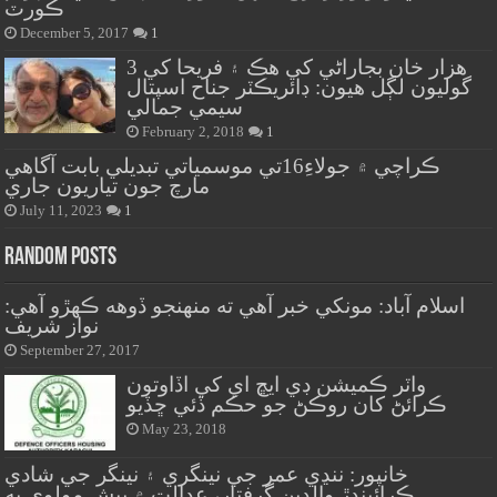
ڪورٽ
December 5, 2017
1
هزار خان بجاراڻي کي هڪ ۽ فريحا کي 3
گوليون لڳل هيون: ڊائريڪٽر جناح اسپتال
سيمي جمالي
February 2, 2018
1
ڪراچي ۾ جولاءِ16تي موسمياتي تبديلي بابت آگاهي
مارچ جون تياريون جاري
July 11, 2023
1
Random Posts
اسلام آباد: مونکي خبر آهي ته منهنجو ڏوهه ڪهڙو آهي:
نواز شريف
September 27, 2017
واٽر ڪميشن ڊي ايڇ اي کي اڏاوتون
ڪرائڻ کان روڪڻ جو حڪم ڏئي ڇڏيو
May 23, 2018
خانپور: ننڍي عمر جي نينگري ۽ نينگر جي شادي
ڪرائيندڙ والدين گرفتار، عدالت ۾ پيش مولوي به