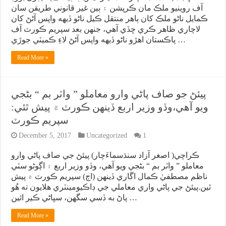
آف روينيو ملڪ مان ڪرپشن ۽ ٻين غير قانوني طريقن سان
ڪمايل ناڻو ملڪ کان ٻاهر منتقل ڪيل ناڻو ڏيهه واپس آڻڻ کان
لاچاري ظاهر ڪري ڇڏي آهي، جنهن بعد سپريم ڪورٽ آف
پاڪستان اهڙو ناڻو ڏيهه واپس آڻڻ لاءِ ڪميٽي جوڙي …
Read More »
پيئڻ جو صاف پاڻي وارو معاملو ” واٽر بم “ بڻجي
ويو آهي،وڏو وزير اربع ڏينهن ڪورٽ ۾ پيش ٿئي:
سپريم ڪورٽ
December 5, 2017
Uncategorized
1
ڪراچي( اصغر آزاد سنڌسماءَچار) پيئڻ جي صاف پاڻي وارو
معاملو ” واٽر بم “ بڻجي ويو آهي، وڏو وزير اربع ۽ اڳوڻو سٽي
ناظم مصطفيٰ ڪمال اڱاري ڏينهن (اڄ) سپريم ڪورٽ ۾ پيش
ٿين.پيئڻ جي پاڻي واري معاملي جي ڊاڪيومينٽري هلايون ته هُو
پاڻ به ڏسي سگهن، سڀاڻي ڪير ائين …
Read More »