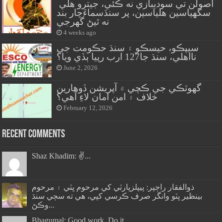
اصولن تي سوديبازي نه ڪئي، جيترو هلي
سگهياسين هلياسين، پر سنڌسماءَچار بند
نه ٿيڻ گهرجي
4 weeks ago
سيپڪو، حيسڪو ۽ سنڌ حڪومت جي
نااهلي، سنڌ جا127 ارب رپيا ٻڏي ويا؟
June 2, 2026
گهوٽڪي جي ڪچي ۾ آپريشن ڏوهارين
خلاف ۽ امن امان لاءِ آهي؟
February 12, 2026
Recent Comments
Shaz Khadim: ✌️...
ذوالفقار راڄپر: پيپلزپارٽي کي مرحوم ڀٽي ۽ مرحوم
بينظير ڀٽو وانگر صرف ڪرسي کپي، هي ته سڄي سنڌ
وڪڻ...
Bhagumal: Good work. Do it...