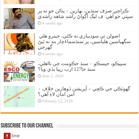
ڪراچي صرف سنڌين، بهارين ۽ پٺاڻن جو نه پر
سڀني جو آهي: ف ليگ اڳواڻ راشد شاهه راشدي
4 weeks ago
اصولن تي سوديبازي نه ڪئي، جيترو هلي
سگهياسين هلياسين، پر سنڌسماءَچار بند نه ٿيڻ
گهرجي
4 weeks ago
سيپڪو، حيسڪو ۽ سنڌ حڪومت جي نااهلي،
سنڌ جا127 ارب رپيا ٻڏي ويا؟
June 2, 2026
گهوٽڪي جي ڪچي ۾ آپريشن ڏوهارين خلاف ۽
امن امان لاءِ آهي؟
February 12, 2026
Subscribe to our Channel