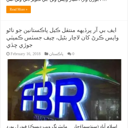
Read More »
ايف بي آر پرڏيهه منتقل ڪيل پاڪستانين جو ناڻو
واپس ڪرڻ کان لاچار بڻيل، چيف جسٽس ڪميٽي
جوڙي ڇڏي
0
پاڪستان
February 16, 2018
اسلام آباد (سنڌسماءَچار مانيٽرنگ ويب ڊيسڪ) فيڊرل بورڊ