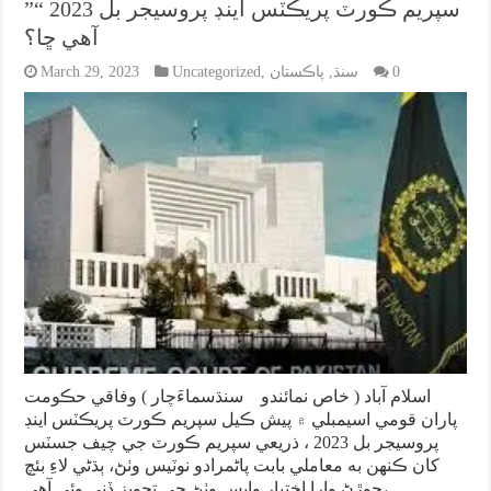
”سپريم ڪورٽ پريڪٽس اينڊ پروسيجر بل 2023 “
آهي ڇا؟
0
سنڌ
,
پاڪستان
,
Uncategorized
March 29, 2023
اسلام آباد ( خاص نمائندو سنڌسماءَچار ) وفاقي حڪومت
پاران قومي اسيمبلي ۾ پيش ڪيل سپريم ڪورٽ پريڪٽس اينڊ
پروسيجر بل 2023 ، ذريعي سپريم ڪورٽ جي چيف جسٽس
کان ڪنهن به معاملي بابت پاڻمرادو نوٽيس وٺڻ، ٻڌڻي لاءِ بئچ
جوڙڻ وارا اختيار واپس وٺڻ جي تجويز ڏني وئي آهي، …