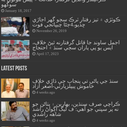
سوگهو
January 18, 2017
ڪوٽڙي ۾ تيز رفتار ٽرڪ سڄو گهر اجاڙي
ڇڏيو،4ڄڻا چيڀاٽجي فوت
November 26, 2019
اجمل ساوند جا قاتل گرفتارنه ٿيڻ خلاف،
ايس يو پي پاران سڄي سنڌ ۾ احتجاج
April 17, 2023
Latest Posts
سنڌ جي پاڻي تي پنجاب جي ڌاڙي خلاف
خاموش پيپلزپارٽي-اصغر آزاد
4 weeks ago
ڪراچي صرف سنڌين، بهارين ۽ پٺاڻن جو
نه پر سڀني جو آهي: ف ليگ اڳواڻ راشد
شاهه راشدي
4 weeks ago