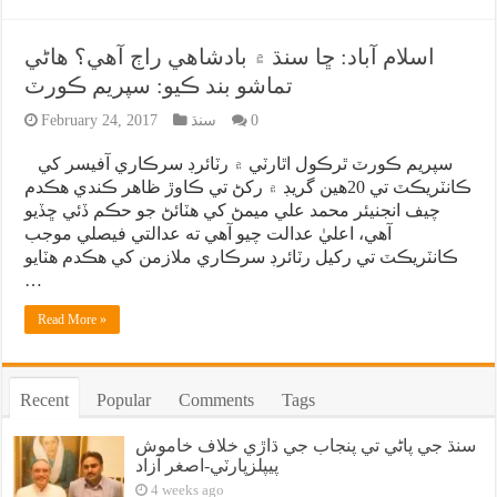
اسلام آباد: ڇا سنڌ ۾ بادشاهي راڄ آهي؟ هاڻي
تماشو بند ڪيو: سپريم ڪورٽ
0
سنڌ
February 24, 2017
سپريم ڪورٽ ٿرڪول اٿارٽي ۾ رٽائرڊ سرڪاري آفيسر کي
ڪانٽريڪٽ تي 20هين گريڊ ۾ رکڻ تي ڪاوڙ ظاهر ڪندي هڪدم
چيف انجنيئر محمد علي ميمڻ کي هٽائڻ جو حڪم ڏئي ڇڏيو
آهي، اعليٰ عدالت چيو آهي ته عدالتي فيصلي موجب
ڪانٽريڪٽ تي رکيل رٽائرڊ سرڪاري ملازمن کي هڪدم هٽايو
…
Read More »
Recent
Popular
Comments
Tags
سنڌ جي پاڻي تي پنجاب جي ڌاڙي خلاف خاموش
پيپلزپارٽي-اصغر آزاد
4 weeks ago