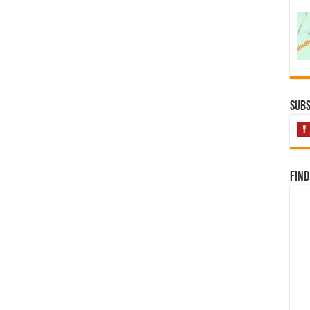
Subs
Find