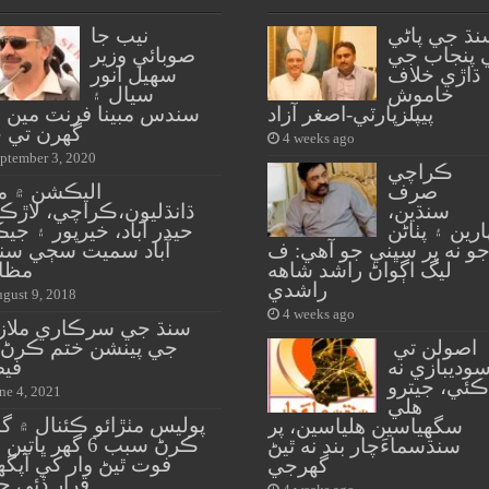
نڌ جي پاڻي
نيب جا
 پنجاب جي
صوبائي وزير
ڌاڙي خلاف
سهيل انور
خاموش
سيال ۽
پيپلزپارٽي-اصغر آزاد
سندس مبينا فرنٽ مين 
گهرن تي ڇ
4 weeks ago
ptember 3, 2020
ڪراچي
صرف
اليڪشن ۾ مب
سنڌين،
ڌانڌليون،ڪراچي، لاڙڪا
ارين ۽ پٺاڻن
حيدر آباد، خيرپور ۽ ج
و نه پر سڀني جو آهي: ف
آباد سميت سڄي سنڌ
ليگ اڳواڻ راشد شاهه
مظاه
راشدي
gust 9, 2018
4 weeks ago
سنڌ جي سرڪاري ملاز
اصولن تي
جي پينشن ختم ڪرڻ 
وديبازي نه
فيص
ڪئي، جيترو
ne 4, 2021
هلي
پوليس مٺڙائو ڪئنال ۾ گ
سگهياسين هلياسين، پر
ڪرڻ سبب 6 گهر ڀات
سنڌسماءَچار بند نه ٿيڻ
فوت ٿيڻ وار کي آپگ
گهرجي
قرار ڏئي ڇ