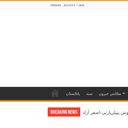
FRIDAY , AUGUST 7 2026
مڪامي خبرون
سنڌ
پاڪستان
Breaking News
 پيپلزپارٽي-اصغر آزاد