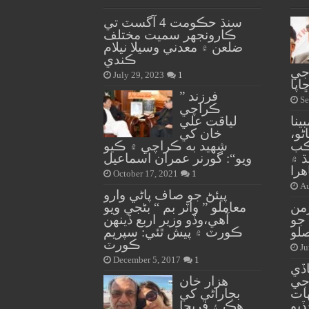
سنڌ حڪومت 4 آگسٽ تي
ڪارونجهر سميت مختلف
ضلعن ۾ معدني وسيلا نيلام
ڪندي
جي
July 29, 2023
1
اپا
” فرزند
Se
ڪراچي
ينا
لياقت علي
ڻو،
خان کي
يڪب
شهيد به ڪراچي ۾ ڪيو
 ۾
ويو“: گورنر عمران اسماعيل
را
October 17, 2021
1
Au
پيئڻ جو صاف پاڻي وارو
من
معاملو ” واٽر بم “ بڻجي ويو
جو
آهي،وڏو وزير اربع ڏينهن
لو
ڪورٽ ۾ پيش ٿئي: سپريم
ڪورٽ
Ju
December 5, 2017
1
اڏي
ين جي
هزار خان
هات
بجاراڻي کي
ڏيو
هڪ ۽ فريحا