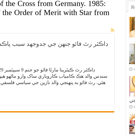
f the Cross from Germany. 1985:
R
the Order of Merit with Star from
ڊاڪٽر رٿ فائو جنهن جي جدوجهد سبب پاڪ
سندس والد هڪ ڪامياب ڪاروباري ساک وارو ماڻهو هيو
هئي. رٿ فائو به پنهنجي والد نازين جي سياسي فلسف
جي