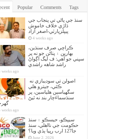
ecent
Popular
Comments
Tags
سنڌ جي پاڻي تي پنجاب جي
ڌاڙي خلاف خاموش
پيپلزپارٽي-اصغر آزاد
4 weeks ago
ڪراچي صرف سنڌين،
بهارين ۽ پٺاڻن جو نه پر
سڀني جو آهي: ف ليگ اڳواڻ
راشد شاهه راشدي
4 weeks ago
اصولن تي سوديبازي نه
ڪئي، جيترو هلي
سگهياسين هلياسين، پر
سنڌسماءَچار بند نه ٿيڻ
گهر
4 weeks ago
سيپڪو، حيسڪو ۽ سنڌ
حڪومت جي نااهلي، سنڌ
جا127 ارب رپيا ٻڏي ويا؟
June 2, 2026