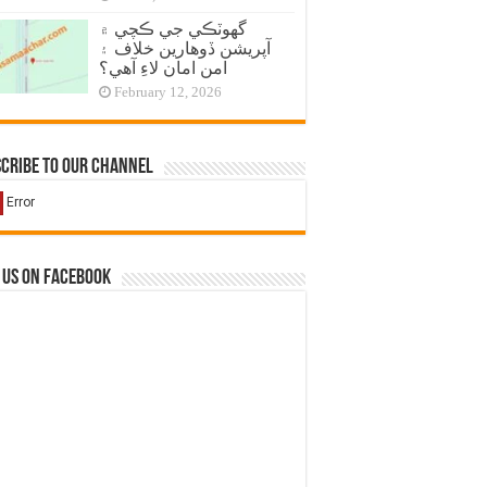
گهوٽڪي جي ڪچي ۾
آپريشن ڏوهارين خلاف ۽
امن امان لاءِ آهي؟
February 12, 2026
cribe to our Channel
 us on Facebook