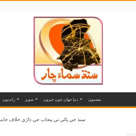
مضمون
دنيا جهان جون خبرون
شوبز
رانديون
سنڌ جي پاڻي تي پنجاب جي ڌاڙي خلاف خاموش