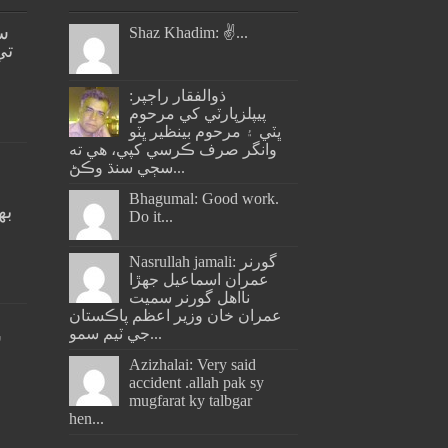
س
Shaz Khadim: ✌️...
تي
ذوالفقار راڄپر:
پيپلزپارٽي کي مرحوم
ڀٽي ۽ مرحوم بينظير ڀٽو
وانگر صرف ڪرسي کپي، هي ته
سڄي سنڌ وڪڻ...
Bhagumal: Good work.
به
Do it...
ج
Nasrullah jamali: گورنر
عمران اسماعيل جھڙا
نااهل گورنر سميت
عمران خان وزير اعظم پاڪستان
جي ٽيم سمو...
س
Azizhalai: Very said
accident .allah pak sy
mugfarat ky talbgar
hen...