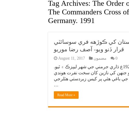
Tag Archives:
The Order o
The Commanders Cross of 
Germany. 1991
ستان کي ڪوڙهه فري سوسائٽي
قرار ڏنو ويو- آصف رضا موريو
0
مضمون
August 11, 2017
ڊاڪٽر رٿ ڪيٿرينا مارٿا فائو جو جنم 9 سيپٽمبر 1929ع ڌاري جرمني جي شهر ليپزڪ ۾ ٿيو.
 جنهن کي نازين کان سخت نفرت هوندي
ي جي باغي هئي پر کيس زبردستي هٽلرجي
…
Read More »