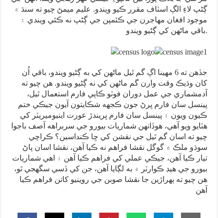
ڳڻپ لاءِ الڳ اسٽاف مقرر ڪيو ويندو. عليم ميمڻ چيو ته سنڌ ۾
موجود افغان مهاجرن جي ڪئمپن جي ڳڻپ نه ڪئي ويندي ۽
باقي ماڻهن کي ڳڻيو ويندو.
جڏهن ته 6 مهينا اڳ گم ٿيل ماڻهن کي به ڳڻيو ويندو، باقي اُن
کان وڌيڪ وقت وارن گم ماڻهن کي نه ڳڻيو ويندو. هن چيو ته
آدمشماري جي عمل دوران فوٽو ڪاپي فارم استعمال ٿيل،
پينسل سان فارم ڀرڻ جون ڪجهه شڪايتون آيون جيڪي ختم
ڪيون ويون ۽ پينسل سان فارم ڀريندڙ عورت اينيوميريٽر کي
هٽايو ويو آهي، هوڏانهن شماريات بيورو جي سربراهه آصف باجوا
چيو ته اسان گم ٿيل جي نقشن کي ڇا ڪنداسين؟ ڪراچي
سوڌو ملڪ ۾ گوگل نقشا فراهم نه ڪيا آهن، نقشا اسان پاڻ
تيار ڪيا آهن، جيڪي عملي کي فراهم ڪيا آهن ۽ اهي شماريات
بيورو جي هيڊ ڪوارٽر ۾ به لڳايا آهن، جن کي ڏسي سگهجي ٿو،
هن چيو ته ٻهراڙين جا نقشا صوبن جي روينيو کاتن فراهم ڪيا
آهن