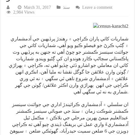
Leave a comment
سنڌ
March 31, 2017
2,984 Views
شماريات کاتي پاران ڪراچي ۾ رهندڙ پرڏيهين جي آدمشماري
۾ ڳڻپ ڪرڻ جو فيصلو ڪيو ويو آهي، شماريات کاتي جي
جوائنٽ سينسز ڪمشنر جو چوڻ آهي ته جنهن به پرڏيهي وٽ
پاڪستاني سڃاڻپ ڪارڊ هوندو ان کي ڳڻيو ويندو. شماريات
کاتي ان معاملي جو اشارو ڏئي ڇڏيو آهي ته، ڪراچي ۾ ٻهراڙي
/ ڳوٺن وارن علائقن جا گوگل نقشا نه مليا آهن، انڪري انهن
علائقن ۾ آدمشماري شروع ناهي ٿي سگهي ۽ نه ئي وري
ڪراچي جي انهن ٻهراڙي وارن اڪثر علائقن/ ڳوٺن جي گهر
شماري به نه ٿي سگهي آهي.
ان سلسلي ۾ آدمشماري ڪرائيندڙ اداري جي جوائنٽ سينسز
ڪمشنر شوڪت زمان ۽ سنڌ جي صوبائي سينسز ڪمشنر
عبدالعليم ميمڻ پهرين مرحلي جي بلاڪن ۾ مڪمل ٿيل
آدمشماريءَ واري عمل تي بريفنگ ڏيندي چيو آهي ته ڪراچي
ڊويزن جي 6 ضلعن سميت حيدرآباد، گهوٽڪي ضلعن ۽ سيوهڻ