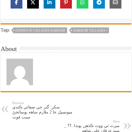
Tags
CENSUS IN VILLAGES KARACHI
KARACHI VILLAGES \
About
Previous
سکر: گٽر جي صفائي ڪندي
ميونسپل جا 2 ملازم ساهه ٻوساٽجڻ
سبب فوت
Next
ميرٽ تي ووٽ ڪڏهن پوندا..؟؟ _
سيد عرفان علي شاهه