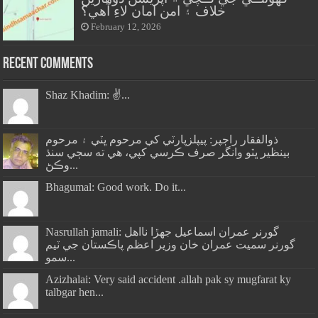
خلاف ۽ امن امان لاءِ آهي؟
February 12, 2026
Recent Comments
Shaz Khadim: ✌️...
ذوالفقار راڄپر: پيپلزپارٽي کي مرحوم ڀٽي ۽ مرحوم
بينظير ڀٽو وانگر صرف ڪرسي کپي، هي ته سڄي سنڌ
وڪڻ...
Bhagumal: Good work. Do it...
Nasrullah jamali: گورنر عمران اسماعيل جھڙا نااهل
گورنر سميت عمران خان وزير اعظم پاڪستان جي ٽيم
سمو...
Azizhalai: Very said accident .allah pak sy mugfarat ky
talbgar hen...