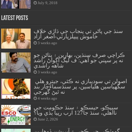
July 9, 2018
Latest Posts
سنڌ جي پاڻي تي پنجاب جي ڌاڙي خلاف
خاموش پيپلزپارٽي-اصغر آزاد
3 weeks ago
ڪراچي صرف سنڌين، بهارين ۽ پٺاڻن جو
نه پر سڀني جو آهي: ف ليگ اڳواڻ راشد
شاهه راشدي
3 weeks ago
اصولن تي سوديبازي نه ڪئي، جيترو هلي
سگهياسين هلياسين، پر سنڌسماءَچار بند
نه ٿيڻ گهرجي
4 weeks ago
سيپڪو، حيسڪو ۽ سنڌ حڪومت جي
نااهلي، سنڌ جا127 ارب رپيا ٻڏي ويا؟
June 2, 2026
گهوٽڪي جي ڪچي ۾ آپريشن ڏوهارين