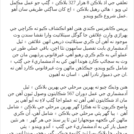
تعلقي جي اڌ بلاڪن 8 هزار 327 بلاڪن ۾ ڳڻپ جو عمل مڪمل
ٿي ويو ۽ هاڻي رهيل بلاڪن ۾ اڄ کان ساڳئي طريقي سان اُهو
عمل شروع ڪيو ويندو.
پريس ڪانفرنس ڪندي هنن اهو انڪشاف ڪيو ته ڪراچي جي
ٻهراڙي وارن علائقن جا گوگل سيٽلائيٽ وارا نقشا سندن وٽ
موجود نه آهن اُن ڪري سيٽلائيٽ ذريعي انهن علائقن ۾ ٿيل
آدمشماري بابت تفصيل سامهون نٿا اچن، باقي عملي طور تي
عملو اُتي به ڪم ڪري رهيو آهي. غيرقانوني پرڏيهين مان جن
وٽ به سڃاڻپ ڪارڊ هوندا انهن کي به آدمشماريءَ جي ڳڻپ ۾
شامل ڪيو ويندو، جيڪڏهن ماڻهن وٽ غيرقانوني ڪارڊ آهن ته
ان جي ذميوار نادرا آهي ۽ اسان نه آهيون.
هنن وڌيڪ چيو ته پهرين مرحلي جي پهرين بلاڪن ۾ ٿيل
آدمشماري جي عمل دوران 567 شڪايتون وصول ٿيون آهن جن
مان اڌ شڪايتون اهي آهن ته عملو اڃا ڳڻپ لاءِ نه آيو آهي پر
واضح ڪريون ٿا ته هڪڙا گهر پهرين مرحلي جي بلاڪن ۾ شامل
آهن ۽ ٻيا گهر ٻئي مرحلي جي بلاڪن ۾ شامل آهن، اُن ڪري
ماڻهن کي ڪجهه مونجهارا ٿين ٿا پر سنڌ جي هر گهر ۽ هر نئين
ڄميل ٻار کي به آدمشماريءَ جي ڳڻپ ۾ آندو ويندو ۽ ٻئي
مرحلي جا بلاڪ پورا ٿيڻ کانپوءِ جيڪي گهر رهجي ويندا انهن جي