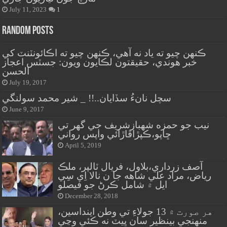
July 11, 2023
1
Random Posts
ڪنهن چيو ته ياد نه آهي، ڪنهن چيو ته اڪائونٽنٽ کي
خبر هوندي، حقيقتون لڪايون ويون: جسٽس اعجاز
الحسن
July 19, 2017
سچل نانءُ سڏايان..!! _ شير محمد سولنگي
June 9, 2017
نيب جو حمزه شهبازشريف جي گهر تي
ڇاپو،ڪپڙاڦاڙائي واپس رواني
April 5, 2019
آصف زرداري،بلاول، فريال ٽالپر، ملڪ
رياض، مراد علي شاهه جا ن نالا اِي سِي
ايل ۾ شامل ڪرڻ جو فيصلو
December 28, 2018
هر صورت ۾ 13 جولاءِ تي وطن اينداسين،
منهنجي بينظير سان ڀيٽ نه ڪئي وڃي