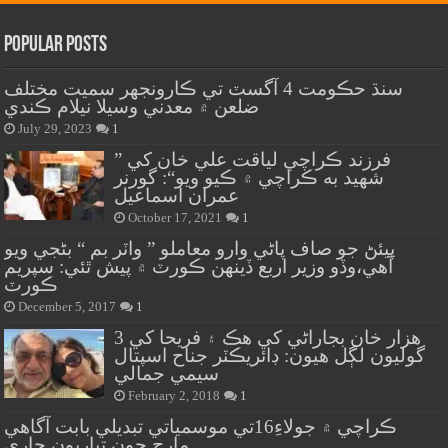
Popular Posts
سنڌ حڪومت 4 آگسٽ تي ڪارونجهر سميت مختلف
ضلعن ۾ معدني وسيلا نيلام ڪندي
July 29, 2023
1
” فرزند ڪراچي لياقت علي خان کي
شهيد به ڪراچي ۾ ڪيو ويو“: گورنر
عمران اسماعيل
October 17, 2021
1
پيئڻ جو صاف پاڻي وارو معاملو ” واٽر بم “ بڻجي ويو
آهي،وڏو وزير اربع ڏينهن ڪورٽ ۾ پيش ٿئي: سپريم
ڪورٽ
December 5, 2017
1
هزار خان بجاراڻي کي هڪ ۽ فريحا کي 3
گوليون لڳل هيون: ڊائريڪٽر جناح اسپتال
سيمي جمالي
February 2, 2018
1
ڪراچي ۾ جولاءِ16تي موسمياتي تبديلي بابت آگاهي
مارچ جون تياريون جاري