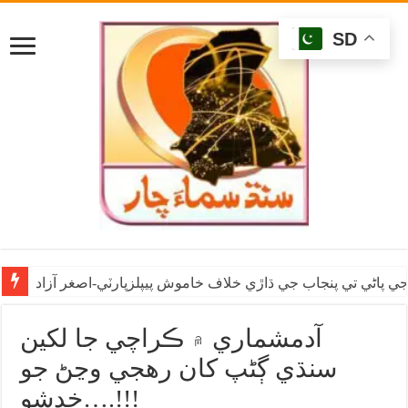
SD
ي پاڻي تي پنجاب جي ڌاڙي خلاف خاموش پيپلزپارٽي-اصغر آزاد
آدمشماري ۾ ڪراچي جا لکين
سنڌي ڳڻپ کان رهجي وڃڻ جو
خدشو….!!!