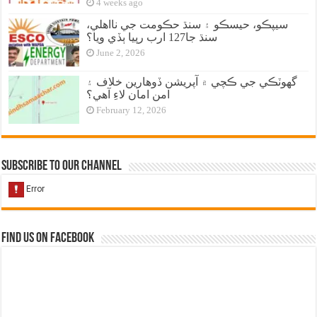
4 weeks ago
سيپڪو، حيسڪو ۽ سنڌ حڪومت جي نااهلي،
سنڌ جا127 ارب رپيا ٻڏي ويا؟
June 2, 2026
گهوٽڪي جي ڪچي ۾ آپريشن ڏوهارين خلاف ۽
امن امان لاءِ آهي؟
February 12, 2026
Subscribe to our Channel
Find us on Facebook