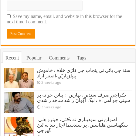
Save my name, email, and website in this browser for the
next time I comment.
Recent
Popular
Comments
Tags
سنڌ جي پاڻي تي پنجاب جي ڌاڙي خلاف خاموش
پيپلزپارٽي-اصغر آزاد
3 weeks ago
ڪراچي صرف سنڌين، بهارين ۽ پٺاڻن جو نه پر
سڀني جو آهي: ف ليگ اڳواڻ راشد شاهه راشدي
3 weeks ago
اصولن تي سوديبازي نه ڪئي، جيترو هلي
سگهياسين هلياسين، پر سنڌسماءَچار بند نه ٿيڻ
گهرجي