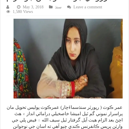
Leave a comment
سنڌ
May 3, 2018
1,580 Views
عمر ڪوٽ ( رپورٽر سنڌسماءَچار) عمرڪوٽ پوليس تحويل مان
پراسرار نموني گم ٿيل اميشا خاصخيلي ڊرامائي انداز ۾ هٿ
اچڻ بعد الزام هيٺ آيل گرفتار ٿيل سيف الله ۽ فيض پلي جي
وارثن پريس ڪانفرنس ڪندي چيو آهي ته اسان جي نوجوانن