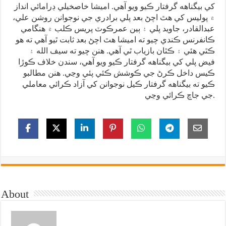
کي بيگناهه گرفتار ڪيو ويو آهي. اميشا خاصخيلي ڊرامائي انداز
۾ پوليس کي هٿ اچڻ بعد پلي برادري جي نوجوانن روشن علي،
عبدالقادر، جاويد پلي ۽ ٻين عمرڪوٽ پريس ڪلب ۾ ھنگامي
ڪانفرنس ڪندي چيو ته اميشا هٿ اچڻ بعد ثابت ٿيو آهي ته هو
ڪٿي هئي ۽ ڪٿان بازياب ٿي آهي. هنن چيو ته سيف الله ۽
فيض پلي کي بيگناهه گرفتار ڪيو ويو آهي، سندن خلاف ڪوڙا
ڪيس داخل ڪرڻ جي ڪوشش ڪئي پئي وڃي. هنن مطالبو
ڪيو ته بيگناهه گرفتار ڪيل نوجوانن کي آزاد ڪرائي معاملي
جي جاچ ڪرائي وڃي.
About