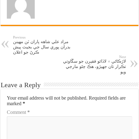
Previous
مراد علي شاهه پاران ٽن مهينن
بدران پوري سال جي بجيٽ پيش
ڪرڻ جو اعلان
Next
لاڙڪاڻي ۾ لاڏائو فقيرن جو سڱاوتي
تڪرار تان جهيڙو، هڪ ڄڻو مارجي
ويو
Leave a Reply
Your email address will not be published.
Required fields are
marked
*
Comment
*