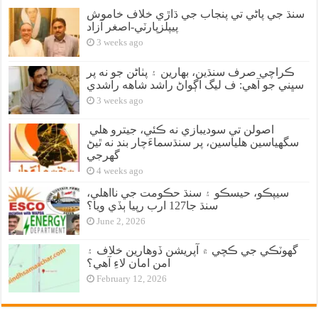
سنڌ جي پاڻي تي پنجاب جي ڌاڙي خلاف خاموش
پيپلزپارٽي-اصغر آزاد
3 weeks ago
ڪراچي صرف سنڌين، بهارين ۽ پٺاڻن جو نه پر
سڀني جو آهي: ف ليگ اڳواڻ راشد شاهه راشدي
3 weeks ago
اصولن تي سوديبازي نه ڪئي، جيترو هلي
سگهياسين هلياسين، پر سنڌسماءَچار بند نه ٿيڻ
گهرجي
4 weeks ago
سيپڪو، حيسڪو ۽ سنڌ حڪومت جي نااهلي،
سنڌ جا127 ارب رپيا ٻڏي ويا؟
June 2, 2026
گهوٽڪي جي ڪچي ۾ آپريشن ڏوهارين خلاف ۽
امن امان لاءِ آهي؟
February 12, 2026