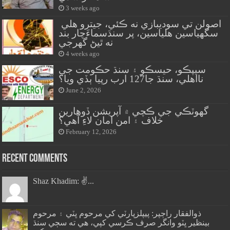
3 weeks ago
اصولن تي سوديبازي نه ڪئي، جيترو هلي
سگهياسين هلياسين، پر سنڌسماءَچار بند
نه ٿيڻ گهرجي
4 weeks ago
سيپڪو، حيسڪو ۽ سنڌ حڪومت جي
نااهلي، سنڌ جا127 ارب رپيا ٻڏي ويا؟
June 2, 2026
گهوٽڪي جي ڪچي ۾ آپريشن ڏوهارين
خلاف ۽ امن امان لاءِ آهي؟
February 12, 2026
Recent Comments
Shaz Khadim: ✌️...
ذوالفقار راڄپر: پيپلزپارٽي کي مرحوم ڀٽي ۽ مرحوم
بينظير ڀٽو وانگر صرف ڪرسي کپي، هي ته سڄي سنڌ