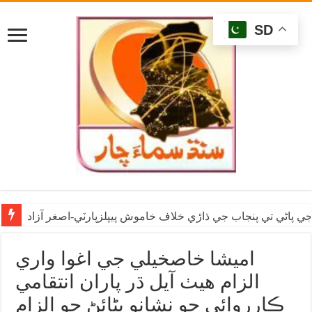
SD
ي پاڻي تي پنجاب جي ڌاڙي خلاف خاموش پيپلزپارٽي-اصغر آزاد
اميشا خاصخيلي جي اغوا واري
الزام هيٺ آيل ڌر پاران انتقامي
ڪارروائي جو نشانو بڻائڻ جو الزام