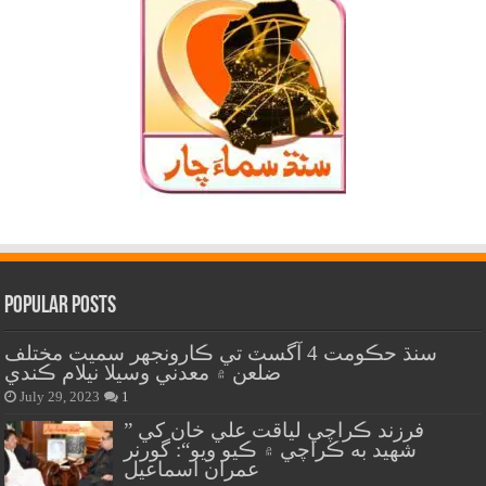
Popular Posts
سنڌ حڪومت 4 آگسٽ تي ڪارونجهر سميت مختلف
ضلعن ۾ معدني وسيلا نيلام ڪندي
July 29, 2023
1
” فرزند ڪراچي لياقت علي خان کي
شهيد به ڪراچي ۾ ڪيو ويو“: گورنر
عمران اسماعيل