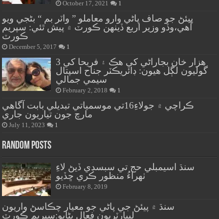
October 17, 2021
1
پيئڻ جو صاف پاڻي وارو معاملو ” واٽر بم “ بڻجي ويو
آهي،وڏو وزير اربع ڏينهن ڪورٽ ۾ پيش ٿئي: سپريم
ڪورٽ
December 5, 2017
1
هزار خان بجاراڻي کي هڪ ۽ فريحا کي 3
گوليون لڳل هيون: ڊائريڪٽر جناح اسپتال
سيمي جمالي
February 2, 2018
1
ڪراچي ۾ جولاءِ16تي موسمياتي تبديلي بابت آگاهي
مارچ جون تياريون جاري
July 11, 2023
1
Random Posts
سنڌ اسيمبلي حج تي سبسڊي ڏيڻ لاءِ
ٺهراءُ منظور ڪري ڇڏيو
February 8, 2019
سنڌ ۾ پيئڻ جي پاڻي جو معيار چڪاسڻ واريون
ليبارٽريون فعال بڻايو:سپريم ڪورٽ