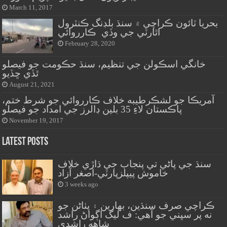
March 11, 2017
بحريا ٽائون ڪراچي ۾ سنڌ بلڊنگ ڪنٽرول
اٿارٽي جي وڏي ڪارروائي
February 28, 2020
خانگي اسڪولن جي تنظيم، سنڌ حڪومت جو فيصلو
ٿڏي ڇڏيو
August 21, 2021
آمريڪا جو لشڪرطيبه خلاف ڪارروائي جو شرط ختم،
پاڪستان لاءِ 35 بلين ڊالرز جي امداد جو فيصلو
November 19, 2017
Latest Posts
سنڌ جي پاڻي تي پنجاب جي ڌاڙي خلاف
خاموش پيپلزپارٽي-اصغر آزاد
3 weeks ago
ڪراچي صرف سنڌين، بهارين ۽ پٺاڻن جو
نه پر سڀني جو آهي: ف ليگ اڳواڻ راشد
شاهه راشدي