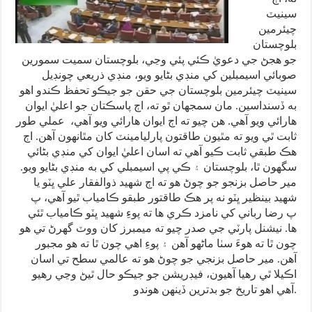
سينيٽ
چيئرمين
بلوچستان
جو هجڻ جي دعويٰ ڪئي پئي وڃي، بلوچستان سميت سمورين
صوبائي اسيمبلين کي منڊي بڻايو ويو، منڊي ذريعي چونڊيل
سينيٽ چيئرمين بلوچستان جي حقن جو جيڪو تحفظ ڪندو اهو
به ڏسنداسين. مان سمجهان ٿو ته، اڄ پاسڪتان جو اعليٰ ايوان
هارائي ويو آهي. هن چيو ته اڄ ايوان هارائي ويو آهي، عملي طور
ثابت ٿي ويو ته مٿيون طاقتون پارليامينٽ کان مٿانهون آهن. اڄ
هڪ طبقي ثابت ڪيو آهي ته اسان اعليٰ ايوان کي منڊي بڻائي
سگهون ٿا، بلوچستان ۽ ڪي پي اسيمبلي کي به منڊي بڻايو ويو.
مير حاصل بزنجو جو چوڻ هو ته اڄ شهيد ذوالفقار علي ڀٽو يا
شهيد بينظير ڀٽو نه پر هڪ طاقتور طبقو ڪامياب ٿيو آهي، پ
پ رضا رباني کي نامزد ڪري ها ته پوءِ شهيد ڀٽو ڪامياب ٿئي
ها. نيشنل پارٽي جي صدر چيو ته ميمبرز کان ووٽ گهرڻ تي هو
چون ٿا ته هوءَ سٺا ماڻهو آهن ۽ پوءِ اهي چون ٿا ته هو مجبور
آهن. مير حاصل بزنجي جو چوڻ هو ته عالمي سطح تي اسان
اڪيلا ٿي رهيا آهيون، فيڊريشن جو جيڪو حال ٿيڻ وڃي رهيو
آهي اهو تاريخ جو بدترين ڏينهن هوندو.