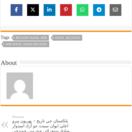
Tags
BIZANJO HASIL MIR
HASIL BEZANJO
MIR HASIL KHAN BIZANJO
About
Previous
پاڪستان جي تاريخ ۾ پهريون ڀيرو
اعليٰ ايوان سينٽ جو آزاد اميدوار
صادق سنجراڻي چيئرمين چونڊجي