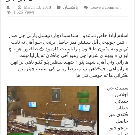
Leave a comment
پاڪستان
March 13, 2018
1,626 Views
اسلام آباد( خاص نمائندو سنڌسماءَچار) نيشنل پارٽي جي صدر
۽ نئين چونڊجي آيل سينيٽر مير حاصل بزنجي چيو آهي ته ثابت
ٿي ويو ته مٿيون طاقتون پارليامينٽ کان وڌيڪ طاقتور آهن، اڄ
ايوان ۾ ويهندي شرم اچي رهيو آهي ڇاڪاڻ ته پارليامينٽ
هارائي وئي آهي، شهيد ڀٽو ۽ شهيد بينظير ڀٽو کٽيو ناهي پر انهن
هارايو آهي، جيڪڏهن پ پ رضا رباني کي سنيٽ چيئرمين
ڪرائي ها ته خوشي ٿئي ها.
سينيٽ جي
اجلاس ۾
جذباتي
خطاب
ڪندي مير
حاصل
بزنجو چيو
ته، اڄ