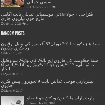
سيمي جمالي
February 2, 2018
1
ڪراچي ۾ جولاءِ16تي موسمياتي تبديلي بابت آگاهي
مارچ جون تياريون جاري
July 11, 2023
1
Random Posts
سنڌ هاءِ ڪورٽ2011 دوران53 آفيسرز کي مليل ترقيون
رد ڪري ڇڏيون
March 10, 2018
سنڌ حڪومت کي فاروق ايڇ نائڪ کان وڌيڪ ڀلو وڪيل
نه ٿو ملي، 17 ڪيسن لاءِ 21 ڪروڙ رپيا ادا ڪيا: ضياءَ
لنجار
April 18, 2017
پيپلزپارٽي فوجي عدالتن بابت 9 تجويزون پيش ڪري
ڇڏيون
March 6, 2017
ڀارت پاران ملڪيتون وڪڻڻ جو فيصلو
November 10, 2018