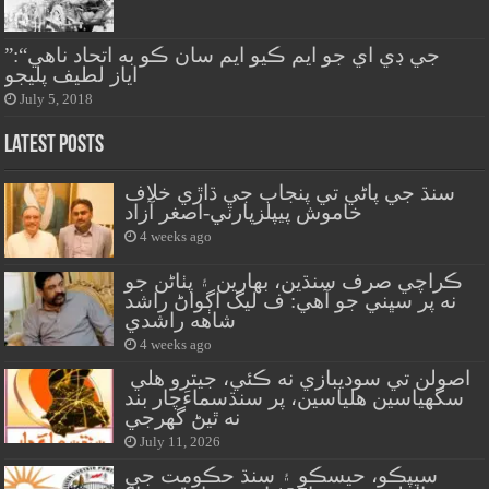
”جي ڊي اي جو ايم ڪيو ايم سان ڪو به اتحاد ناھي“:
اياز لطيف پليجو
July 5, 2018
Latest Posts
سنڌ جي پاڻي تي پنجاب جي ڌاڙي خلاف
خاموش پيپلزپارٽي-اصغر آزاد
4 weeks ago
ڪراچي صرف سنڌين، بهارين ۽ پٺاڻن جو
نه پر سڀني جو آهي: ف ليگ اڳواڻ راشد
شاهه راشدي
4 weeks ago
اصولن تي سوديبازي نه ڪئي، جيترو هلي
سگهياسين هلياسين، پر سنڌسماءَچار بند
نه ٿيڻ گهرجي
July 11, 2026
سيپڪو، حيسڪو ۽ سنڌ حڪومت جي