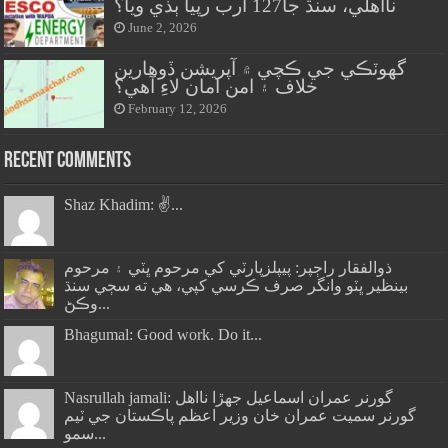
نااهلي، سنڌ جا127 ارب رپيا ٻڏي ويا؟
June 2, 2026
گهوٽڪي جي ڪچي ۾ آپريشن ڏوهارين
خلاف ۽ امن امان لاءِ آهي؟
February 12, 2026
Recent Comments
Shaz Khadim: ✌️...
ذوالفقار راڄپر: پيپلزپارٽي کي مرحوم ڀٽي ۽ مرحوم
بينظير ڀٽو وانگر صرف ڪرسي کپي، هي ته سڄي سنڌ
وڪڻ...
Bhagumal: Good work. Do it...
Nasrullah jamali: گورنر عمران اسماعيل جھڙا نااهل
گورنر سميت عمران خان وزير اعظم پاڪستان جي ٽيم
سمو...