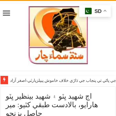
SD
ي پاڻي تي پنجاب جي ڌاڙي خلاف خاموش پيپلزپارٽي-اصغر آزاد
اڄ شهيد ڀٽو ۽ شهيد بينظير ڀٽو
هارايو، بالادست طبقي کٽيو: مير
حاصل بزنجو