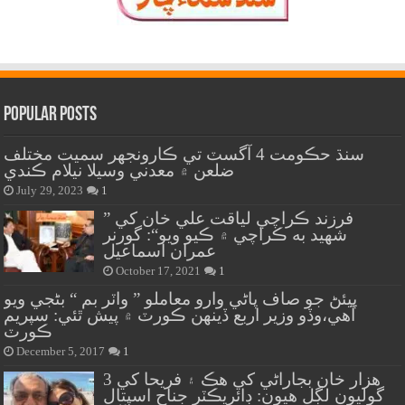
Popular Posts
سنڌ حڪومت 4 آگسٽ تي ڪارونجهر سميت مختلف
ضلعن ۾ معدني وسيلا نيلام ڪندي
July 29, 2023
1
” فرزند ڪراچي لياقت علي خان کي
شهيد به ڪراچي ۾ ڪيو ويو“: گورنر
عمران اسماعيل
October 17, 2021
1
پيئڻ جو صاف پاڻي وارو معاملو ” واٽر بم “ بڻجي ويو
آهي،وڏو وزير اربع ڏينهن ڪورٽ ۾ پيش ٿئي: سپريم
ڪورٽ
December 5, 2017
1
هزار خان بجاراڻي کي هڪ ۽ فريحا کي 3
گوليون لڳل هيون: ڊائريڪٽر جناح اسپتال