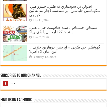
اصولن تي سوديبازي نه ڪئي، جيترو هلي
سگهياسين هلياسين، پر سنڌسماءَچار بند نه ٿيڻ
گهرجي
July 11, 2026
سيپڪو، حيسڪو ۽ سنڌ حڪومت جي نااهلي،
سنڌ جا127 ارب رپيا ٻڏي ويا؟
June 2, 2026
گهوٽڪي جي ڪچي ۾ آپريشن ڏوهارين خلاف ۽
امن امان لاءِ آهي؟
February 12, 2026
Subscribe to our Channel
Find us on Facebook