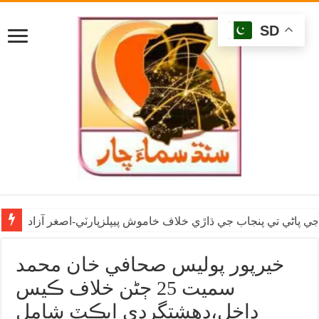
SD
ي پاڻي تي پنجاب جي ڌاڙي خلاف خاموش پيپلزپارٽي-اصغر آزاد
خيرپور پوليس صحافي خان محمد
سميت 25 ڄڻن خلاف ڪيس
داخل،دهشتگردي ايڪٽ شامل