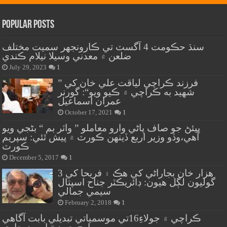
Popular Posts
سنڌ حڪومت 4 آگسٽ تي ڪارونجهر سميت مختلف
ضلعن ۾ معدني وسيلا نيلام ڪندي
July 29, 2023
1
” فرزند ڪراچي لياقت علي خان کي
شهيد به ڪراچي ۾ ڪيو ويو“: گورنر
عمران اسماعيل
October 17, 2021
1
پيئڻ جو صاف پاڻي وارو معاملو ” واٽر بم “ بڻجي ويو
آهي،وڏو وزير اربع ڏينهن ڪورٽ ۾ پيش ٿئي: سپريم
ڪورٽ
December 5, 2017
1
هزار خان بجاراڻي کي هڪ ۽ فريحا کي 3
گوليون لڳل هيون: ڊائريڪٽر جناح اسپتال
سيمي جمالي
February 2, 2018
1
ڪراچي ۾ جولاءِ16تي موسمياتي تبديلي بابت آگاهي