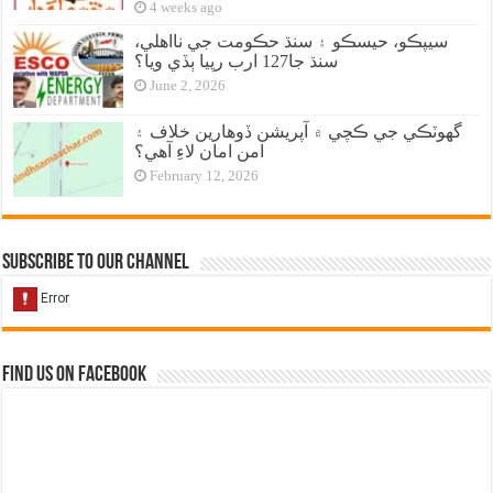
4 weeks ago
سيپڪو، حيسڪو ۽ سنڌ حڪومت جي نااهلي،
سنڌ جا127 ارب رپيا ٻڏي ويا؟
June 2, 2026
گهوٽڪي جي ڪچي ۾ آپريشن ڏوهارين خلاف ۽
امن امان لاءِ آهي؟
February 12, 2026
Subscribe to our Channel
Find us on Facebook