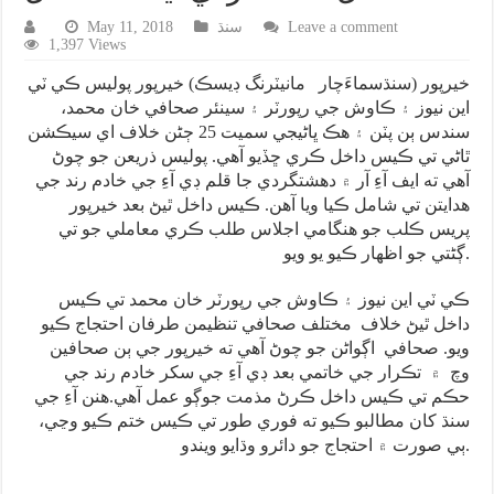
Leave a comment
سنڌ
May 11, 2018
1,397 Views
خيرپور (سنڌسماءَچار مانيٽرنگ ڊيسڪ) خيرپور پوليس ڪي ٽي
اين نيوز ۽ ڪاوش جي رپورٽر ۽ سينئر صحافي خان محمد،
سندس ٻن پٽن ۽ هڪ ڀاڻيجي سميت 25 ڄڻن خلاف اي سيڪشن
ٿاڻي تي ڪيس داخل ڪري ڇڏيو آهي. پوليس ذريعن جو چوڻ
آهي ته ايف آءِ آر ۾ دهشتگردي جا قلم ڊي آءِ جي خادم رند جي
هدايتن تي شامل ڪيا ويا آهن. ڪيس داخل ٿيڻ بعد خيرپور
پريس ڪلب جو هنگامي اجلاس طلب ڪري معاملي جو تي
ڳڻتي جو اظهار ڪيو يو ويو.
ڪي ٽي اين نيوز ۽ ڪاوش جي رپورٽر خان محمد تي ڪيس
داخل ٿيڻ خلاف مختلف صحافي تنظيمن طرفان احتجاج ڪيو
ويو. صحافي اڳواڻن جو چوڻ آهي ته خيرپور جي ٻن صحافين
وچ ۾ تڪرار جي خاتمي بعد ڊي آءِ جي سکر خادم رند جي
حڪم تي ڪيس داخل ڪرڻ مذمت جوڳو عمل آهي.هنن آءِ جي
سنڌ کان مطالبو ڪيو ته فوري طور تي ڪيس ختم ڪيو وڃي،
ٻي صورت ۾ احتجاج جو دائرو وڌايو ويندو.