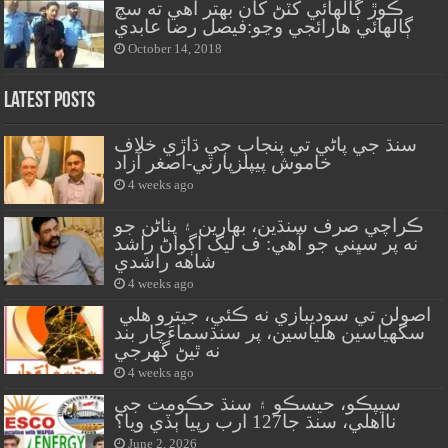
ڪوڙ ڳالهائي کٽڻ کان بهتر آهي ته سچ
ڳالهائي هارائجي وڃو:فيصل رضا عابدي
October 14, 2018
Latest Posts
سنڌ جي پاڻي تي پنجاب جي ڌاڙي خلاف
خاموش پيپلزپارٽي-اصغر آزاد
4 weeks ago
ڪراچي صرف سنڌين، بهارين ۽ پٺاڻن جو
نه پر سڀني جو آهي: ف ليگ اڳواڻ راشد
شاهه راشدي
4 weeks ago
اصولن تي سوديبازي نه ڪئي، جيترو هلي
سگهياسين هلياسين، پر سنڌسماءَچار بند
نه ٿيڻ گهرجي
4 weeks ago
سيپڪو، حيسڪو ۽ سنڌ حڪومت جي
نااهلي، سنڌ جا127 ارب رپيا ٻڏي ويا؟
June 2, 2026