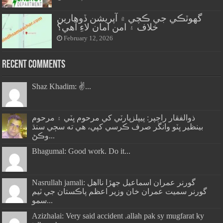
گهوٽڪي جي ڪچي ۾ آپريشن ڏوهارين
خلاف ۽ امن امان لاءِ آهي؟
February 12, 2026
Recent Comments
Shaz Khadim: ✌️...
ذوالفقار راڄپر: پيپلزپارٽي کي مرحوم ڀٽي ۽ مرحوم
بينظير ڀٽو وانگر صرف ڪرسي کپي، هي ته سڄي سنڌ
وڪڻ...
Bhagumal: Good work. Do it...
Nasrullah jamali: گورنر عمران اسماعيل جھڙا نااهل
گورنر سميت عمران خان وزير اعظم پاڪستان جي ٽيم
سمو...
Azizhalai: Very said accident .allah pak sy mugfarat ky