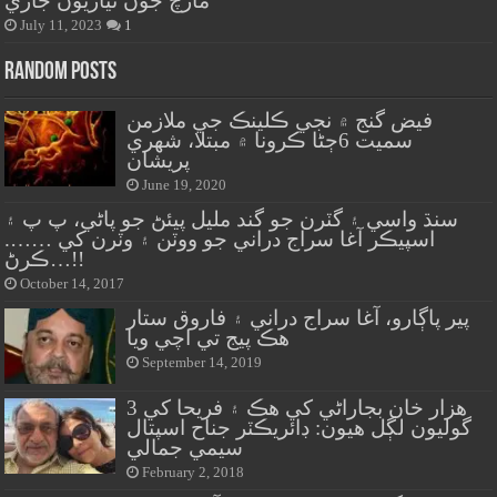
مارچ جون تياريون جاري
July 11, 2023
1
Random Posts
فيض گنج ۾ نجي ڪلينڪ جي ملازمن
سميت 6ڄڻا ڪرونا ۾ مبتلا، شهري
پريشان
June 19, 2020
سنڌ واسي ۽ گٽرن جو گند مليل پيئڻ جو پاڻي، پ پ ۽
اسپيڪر آغا سراج دراني جو ووٽن ۽ وٽرن کي …….
ڪرڻ…!!
October 14, 2017
پير پاڳارو، آغا سراج دراني ۽ فاروق ستار
هڪ پيج تي اچي ويا
September 14, 2019
هزار خان بجاراڻي کي هڪ ۽ فريحا کي 3
گوليون لڳل هيون: ڊائريڪٽر جناح اسپتال
سيمي جمالي
February 2, 2018