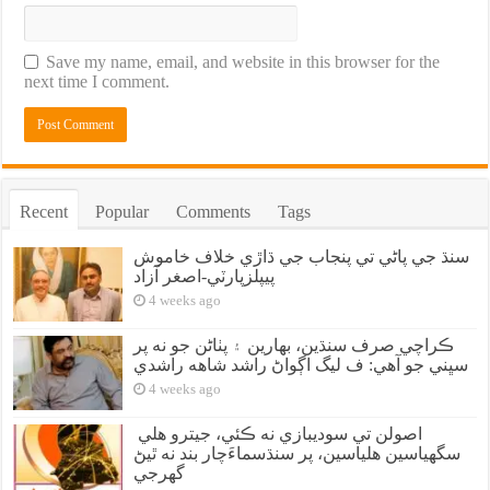
Save my name, email, and website in this browser for the
next time I comment.
Recent
Popular
Comments
Tags
سنڌ جي پاڻي تي پنجاب جي ڌاڙي خلاف خاموش
پيپلزپارٽي-اصغر آزاد
4 weeks ago
ڪراچي صرف سنڌين، بهارين ۽ پٺاڻن جو نه پر
سڀني جو آهي: ف ليگ اڳواڻ راشد شاهه راشدي
4 weeks ago
اصولن تي سوديبازي نه ڪئي، جيترو هلي
سگهياسين هلياسين، پر سنڌسماءَچار بند نه ٿيڻ
گهرجي