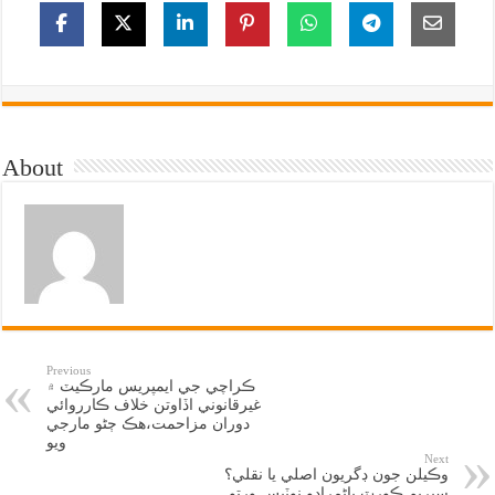
About
Previous
ڪراچي جي ايمپريس مارڪيٽ ۾
غيرقانوني اڏاوتن خلاف ڪارروائي
دوران مزاحمت،هڪ ڄڻو مارجي
ويو
Next
وڪيلن جون ڊگريون اصلي يا نقلي؟
سپريم ڪورٽ پاڻمرادو نوٽيس ورتو