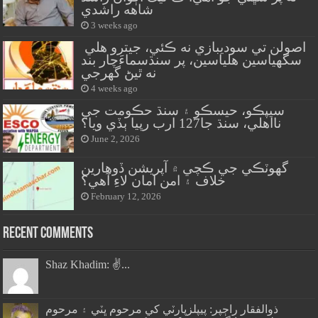
شاهه راشدي
3 weeks ago
اصولن تي سوديبازي نه ڪئي، جيترو هلي
سگهياسين هلياسين، پر سنڌسماءَچار بند
نه ٿيڻ گهرجي
4 weeks ago
سيپڪو، حيسڪو ۽ سنڌ حڪومت جي
نااهلي، سنڌ جا127 ارب رپيا ٻڏي ويا؟
June 2, 2026
گهوٽڪي جي ڪچي ۾ آپريشن ڏوهارين
خلاف ۽ امن امان لاءِ آهي؟
February 12, 2026
Recent Comments
Shaz Khadim: ✌️...
ذوالفقار راڄپر: پيپلزپارٽي کي مرحوم ڀٽي ۽ مرحوم