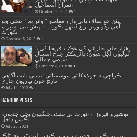
عمران اسماعيل
October 17, 2021
1
پيئڻ جو صاف پاڻي وارو معاملو ” واٽر بم “ بڻجي ويو
آهي،وڏو وزير اربع ڏينهن ڪورٽ ۾ پيش ٿئي: سپريم
ڪورٽ
December 5, 2017
1
هزار خان بجاراڻي کي هڪ ۽ فريحا کي 3
گوليون لڳل هيون: ڊائريڪٽر جناح اسپتال
سيمي جمالي
February 2, 2018
1
ڪراچي ۾ جولاءِ16تي موسمياتي تبديلي بابت آگاهي
مارچ جون تياريون جاري
July 11, 2023
1
Random Posts
نوشهرو فيروز ۾ عورت تي تشدد،ڄنگهون ڀڃي ڇڏيون،
ڪيس داخل
July 26, 2024
سپريم ڪورٽ حديبيه پيپرملز ڪيس بابت ٽي وي ٽاڪ