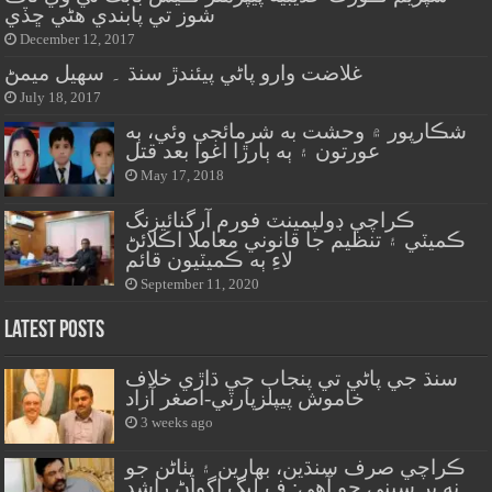
شوز تي پابندي هڻي ڇڏي
December 12, 2017
غلاضت وارو پاڻي پيئندڙ سنڌ ۔ سهيل ميمڻ
July 18, 2017
شڪارپور ۾ وحشت به شرمائجي وئي، ٻه
عورتون ۽ ٻه ٻارڙا اغوا بعد قتل
May 17, 2018
ڪراچي ڊولپمينٽ فورم آرگنائيزنگ
ڪميٽي ۽ تنظيم جا قانوني معاملا اڪلائڻ
لاءِ ٻه ڪميٽيون قائم
September 11, 2020
Latest Posts
سنڌ جي پاڻي تي پنجاب جي ڌاڙي خلاف
خاموش پيپلزپارٽي-اصغر آزاد
3 weeks ago
ڪراچي صرف سنڌين، بهارين ۽ پٺاڻن جو
نه پر سڀني جو آهي: ف ليگ اڳواڻ راشد