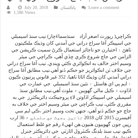
Leave a comment
پاڪستان
July 20, 2018
1,586 Views
ڪراچي( رپورٽ اصغر آزاد سنڌسماءَچار) نيب سنڌ اسيمبلي
جي اسپيڪر آغا سراج دراني جي آمدني کان وڌيڪ ملڪيتون
ٺاهڻ ۽ اختيارن جو ناجائز استعمال ڪرڻ سميت ڪرپشن جي
الزامن جي جاچ شروع ڪري ڇڏي آهي، ڪراچي جي ميئر
وسيم اختر خالف به انڪوائري ڪئي ويندي. نيب آغا سراج دراني
جي خلاف ٽن انڪوائريز جو حڪم ڏنو آهي.نيب مطابق آغا سراج
دراني آمدني کان وڌيڪ اثاثا ٺاهيا، 352 غير قانوني ڀرتيون ڪيون
۽ ايم پي اي هاسٽل ۽ نئين سنڌ اسيمبلي جي عمارت جي
اڏاوت ۾ ڪيل مالي گهوٻين ۾ ملوث آهي.نيب مطابق سنڌ
اسيمبلي جي اسپيڪر اڏاوتن لاءِ پروجيڪٽ ڊائريڪٽرز جي به
مقرري ڪئي
.
نيب ڪراچي جي ميئر وسيم اختر جي خلاف به
جاچ جو حڪم ڏنو آهي، جنهن تحت وسيم اختر ،ڪي ايم سي
آفيسرن 2015 کان 2018 تائين بجيٽ جي سلسلي ۾ 36 ارب
رپين جون گهوٻيون هنيون.هن انهيءَ رقم جو غلط استعمال
ڪيو
.
نيب سنڌ بلڊنگ ڪنٽرول اٿارٽي جي ڊائريڪٽر جنرل
افتخار قائمخاني جي خلاف جاچ جو حڪم ڏنو آهي،هن تي الزام