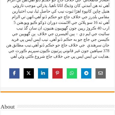
آهي ته هن آمدني کان وڌيڪ اثاثا ٺاهيا. پڌرائي موجب تازوئي
هنيل ڇاپن کانپوءِ اهڙا ثبوت نيب کي حاصل ٿيا
.
نيب اختيارين
مقامي بلڊرز جي خلاف جاچ جو حڪم ڏنو آهي،انهن تي الزام
آهي ته 16 سو پلاٽن جي الاٽمنٽ دوران ڌوکو ڪيو ويو.هنن 5
ارب 40 ڪروڙ رپين جون گهوٻيون هنيون
.
ان سان گڏ نيب
سائيٽ جي ايم ڊي ۽ ٻين آفيسرن جي خلاف ٻن گهوٻين جي
ڪيسن جي جاچ جو به حڪم ڏنو آهي. نيب ايس ايس پي فريد
جان سرهندي جي خلاف جاچ جو حڪم ڏنو آهي.نيب مطابق هن
378 سپاهين جون غير قانوني ڀرتيون ڪيون.سپريم ڪورٽ جي
هدايت تي ايس ايس پي جي خلاف جاچ شروع ڪئي وئي آهي.
About