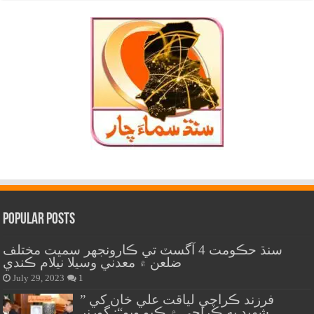
Popular Posts
سنڌ حڪومت 4 آگسٽ تي ڪارونجهر سميت مختلف
ضلعن ۾ معدني وسيلا نيلام ڪندي
July 29, 2023
1
” فرزند ڪراچي لياقت علي خان کي
شهيد به ڪراچي ۾ ڪيو ويو“: گورنر