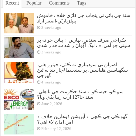
Recent
Popular
Comments
Tags
سنڌ جي پاڻي تي پنجاب جي ڌاڙي خلاف خاموش
پيپلزپارٽي-اصغر آزاد
3 weeks ago
ڪراچي صرف سنڌين، بهارين ۽ پٺاڻن جو نه پر
سڀني جو آهي: ف ليگ اڳواڻ راشد شاهه راشدي
3 weeks ago
اصولن تي سوديبازي نه ڪئي، جيترو هلي
سگهياسين هلياسين، پر سنڌسماءَچار بند نه ٿيڻ
گهرجي
4 weeks ago
سيپڪو، حيسڪو ۽ سنڌ حڪومت جي نااهلي،
سنڌ جا127 ارب رپيا ٻڏي ويا؟
June 2, 2026
گهوٽڪي جي ڪچي ۾ آپريشن ڏوهارين خلاف ۽
امن امان لاءِ آهي؟
February 12, 2026