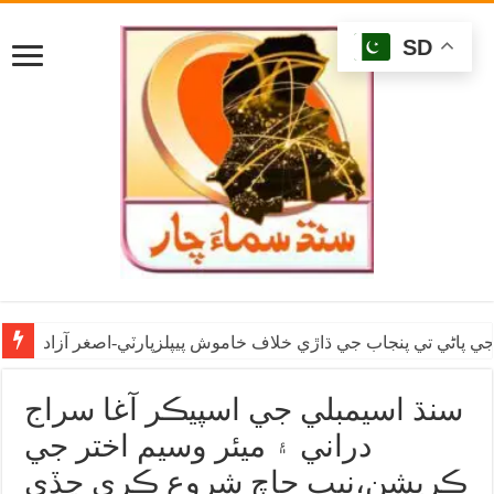
SD
ي پاڻي تي پنجاب جي ڌاڙي خلاف خاموش پيپلزپارٽي-اصغر آزاد
سنڌ اسيمبلي جي اسپيڪر آغا سراج
دراني ۽ ميئر وسيم اختر جي
ڪرپشن،نيب جاچ شروع ڪري ڇڏي