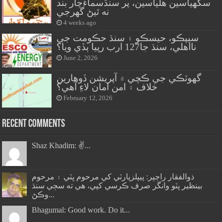
سگهياسين هلياسين، پر سنڌسماءَچار بند
نه ٿيڻ گهرجي
4 weeks ago
سيپڪو، حيسڪو ۽ سنڌ حڪومت جي
نااهلي، سنڌ جا127 ارب رپيا ٻڏي ويا؟
June 2, 2026
گهوٽڪي جي ڪچي ۾ آپريشن ڏوهارين
خلاف ۽ امن امان لاءِ آهي؟
February 12, 2026
Recent Comments
Shaz Khadim: ✌️...
ذوالفقار راڄپر: پيپلزپارٽي کي مرحوم ڀٽي ۽ مرحوم
بينظير ڀٽو وانگر صرف ڪرسي کپي، هي ته سڄي سنڌ
وڪڻ...
Bhagumal: Good work. Do it...