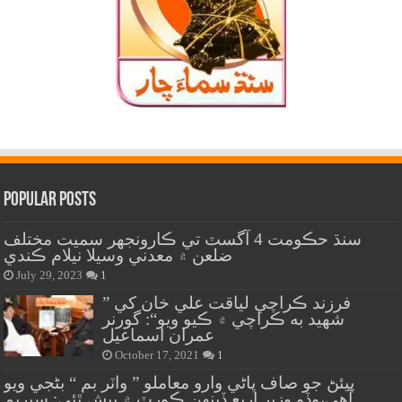
Popular Posts
سنڌ حڪومت 4 آگسٽ تي ڪارونجهر سميت مختلف
ضلعن ۾ معدني وسيلا نيلام ڪندي
July 29, 2023
1
” فرزند ڪراچي لياقت علي خان کي
شهيد به ڪراچي ۾ ڪيو ويو“: گورنر
عمران اسماعيل
October 17, 2021
1
پيئڻ جو صاف پاڻي وارو معاملو ” واٽر بم “ بڻجي ويو
آهي،وڏو وزير اربع ڏينهن ڪورٽ ۾ پيش ٿئي: سپريم