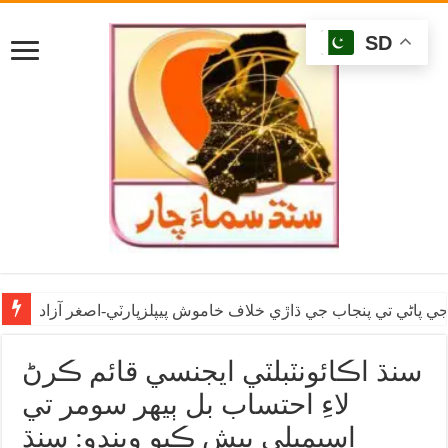
SD
ي پاڻي تي پنجاب جي ڌاڙي خلاف خاموش پيپلزپارٽي-اصغر آزاد
سنڌ اڪائونٽبلٽي ايجنسي قائم ڪرڻ
لاءِ احتساب بل ٻيهر سومر تي
اسيمبلي پيش ڪيو ويندو: سنڌ