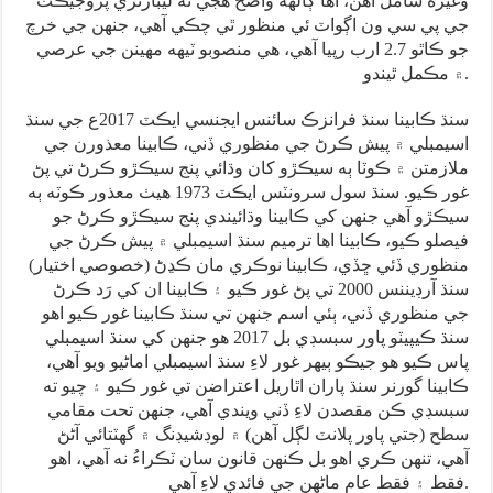
وغيره شامل آهن، اها ڳالهه واضح هجي ته ليبارٽري پروجيڪٽ
جي پي سي ون اڳواٽ ئي منظور ٿي چڪي آهي، جنهن جي خرچ
جو ڪاٿو 2.7 ارب رپيا آهي، هي منصوبو ٽيهه مهينن جي عرصي
۾ مڪمل ٿيندو.
سنڌ ڪابينا سنڌ فرانزڪ سائنس ايجنسي ايڪٽ 2017ع جي سنڌ
اسيمبلي ۾ پيش ڪرڻ جي منظوري ڏني، ڪابينا معذورن جي
ملازمتن ۾ ڪوٽا ٻه سيڪڙو کان وڌائي پنج سيڪڙو ڪرڻ تي پڻ
غور ڪيو. سنڌ سول سرونٽس ايڪٽ 1973 هيٺ معذور ڪوٽه ٻه
سيڪڙو آهي جنهن کي ڪابينا وڌائيندي پنج سيڪڙو ڪرڻ جو
فيصلو ڪيو، ڪابينا اها ترميم سنڌ اسيمبلي ۾ پيش ڪرڻ جي
منظوري ڏئي ڇڏي، ڪابينا نوڪري مان ڪڍڻ (خصوصي اختيار)
سنڌ آرڊيننس 2000 تي پڻ غور ڪيو ۽ ڪابينا ان کي رَد ڪرڻ
جي منظوري ڏني، ٻئي اسم جنهن تي سنڌ ڪابينا غور ڪيو اهو
سنڌ ڪيپيٽو پاور سبسڊي بل 2017 هو جنهن کي سنڌ اسيمبلي
پاس ڪيو هو جيڪو ٻيهر غور لاءِ سنڌ اسيمبلي اماڻيو ويو آهي،
ڪابينا گورنر سنڌ پاران اٿاريل اعتراضن تي غور ڪيو ۽ چيو ته
سبسڊي ڪن مقصدن لاءِ ڏني ويندي آهي، جنهن تحت مقامي
سطح (جتي پاور پلانٽ لڳل آهن) ۾ لوڊشيڊنگ ۾ گهٽتائي آڻڻ
آهي، تنهن ڪري اهو بل ڪنهن قانون سان ٽڪراءُ نه آهي، اهو
فقط ۽ فقط عام ماڻهن جي فائدي لاءِ آهي.