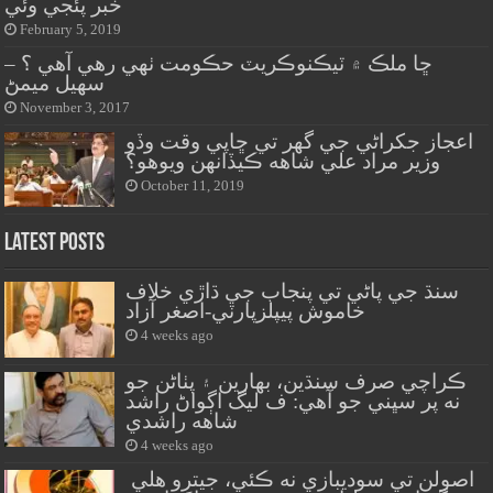
خبر پئجي وئي
February 5, 2019
ڇا ملڪ ۾ ٽيڪنوڪريٽ حڪومت ٺهي رهي آهي ؟ –
سهيل ميمڻ
November 3, 2017
اعجاز جکراڻي جي گهر تي ڇاپي وقت وڏو
وزير مراد علي شاهه ڪيڏانهن ويوهو؟
October 11, 2019
Latest Posts
سنڌ جي پاڻي تي پنجاب جي ڌاڙي خلاف
خاموش پيپلزپارٽي-اصغر آزاد
4 weeks ago
ڪراچي صرف سنڌين، بهارين ۽ پٺاڻن جو
نه پر سڀني جو آهي: ف ليگ اڳواڻ راشد
شاهه راشدي
4 weeks ago
اصولن تي سوديبازي نه ڪئي، جيترو هلي