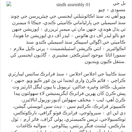
بل جي
مسودي ۾ چيو
ويو آهي ته، سنڌ اڪائونٽبلٽي ايجنسي جي چيئرپرسن جي چونڊ
سنڌ اسيمبلي جي پارلياماني ڪاميٽي ڪندي، جيڪا 6 ميمبرن
تي ٻڌل هوندي، جنهن مان ٽي ميمبر ٽريزري ۽ اپوزيشن جنهن
جو نالو ليڊر آف دي هائوس ۽ ليڊر آف دي اپوزيشن جا هوندا،
ڪاميٽي جي اڳواڻي اسپيڪر سنڌ اسيمبلي ڪندو. سنڌ
انڪوائيريز ۽ انٽي ڪرپشن اسٽيبلشمينٽ ۾ ڀرتي ڪيل ملازم ۽
سمورا اثاثا موجود اسٽرڪچر، مشينري ۽ گاڏيون ايجنسي کي
منتقل ڪيون وينديون.
سنڌ ڪابينا جي اجلاس اجلاس ۾ سنڌ فرانزڪ سائنس ليبارٽري
ڪراچي ۾ قائم ڪرڻ واري ايجنڊا تي پڻ غور ڪيو ويو. جنهن ۾
مٽيريل، ڪاغذ وغيره عدالتن، ٽربيونل يا ٻيون ليگل اٿارٽيز وٽ
پيش ڪرڻ کان پهرين فرانزڪ ايگزيمنيشن لاءِ سهولتون پيدا
ڪرڻ آهي، ليب ۾ مختلف سهولتن آڊيوز-وزيول انالائيزز،
ڪمپيوٽر فرانزڪ، ڪرائيم سين ۽ ڊيٿ سين انويسٽي گيشن،
ڊي اين اي ۽ سيرولوجي، فرانزڪ فوٽو گرافي، نارڪوٽڪس،
ٽوڪسيولاجي، ٽريس ڪميسٽري، پولي گراف، فائر آرم ۽ ٽول
مارڪس، ليٽننٽ فنگر پرنٽس، پيٿالوجي ۽ سواليه ڪاغذات