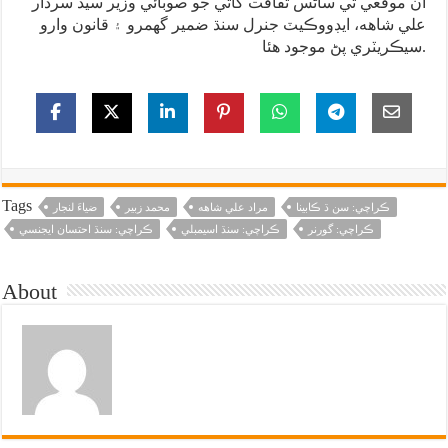
ان موقعي تي ساڻس ثقافت کاتي جو صوبائي وزير سيد سردار
علي شاهه، ايڊووڪيٽ جنرل سنڌ ضمير گهمرو ۽ قانون وارو
سيڪريٽري پڻ موجود هئا.
Tags
ڪراچي: سن ڌ ڪابينا
مراد علي شاهه
محمد زبير
ضياءَ لنجار
ڪراچي: گورنر
ڪراچي: سنڌ اسيمبلي
ڪراچي: سنڌ احتسان ايجنسي
About