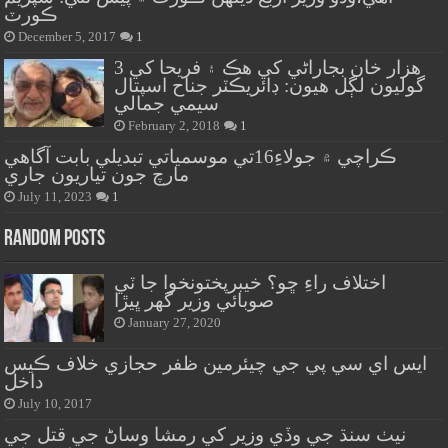
ڪورٽ
December 5, 2017
1
هزار خان بجاراڻي کي هڪ ۽ فريحا کي 3
گوليون لڳل هيون: ڊائريڪٽر جناح اسپتال
سيمي جمالي
February 2, 2018
1
ڪراچي ۾ جولاءِ16تي موسمياتي تبديلي بابت آگاهي
مارچ جون تياريون جاري
July 11, 2023
1
Random Posts
اختلاف راءِ ڇو؟ خيبرپختونخوا جا ٽي
صوبائي وزير گهر ڀيڙا
January 27, 2020
ايس اي سي پي جي چيئرمين ظفر حجازي خلاف ڪيس
داخل
July 10, 2017
نيٺ سنڌ جي وڏي وزير کي رمشا وساڻ جي قتل جي