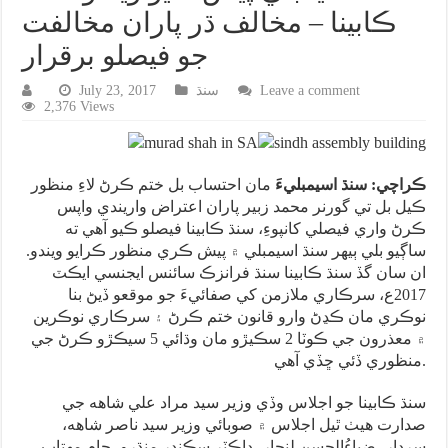
ڪابينا – مخالف ڌر پاران مخالفت
جو فيصلو برقرار
Leave a comment
سنڌ
July 23, 2017
2,376 Views
ڪراچي: سنڌ اسيمبليءَ
مان احتساب بل ختم ڪرڻ لاءِ منظور
ڪيل بل تي گورنر محمد زبير پاران اعتراض واريندي واپس
ڪرڻ واري فيصلي کانپوءِ، سنڌ ڪابينا فيصلو ڪيو آهي ته
ساڳيو بلي ٻيهر سنڌ اسيمبلي ۾ پيش ڪري منظور ڪرايو ويندو.
ان سان گڏ سنڌ ڪابينا سنڌ فرانزڪ سائنس ايجنسي ايڪٽ
2017ع، سرڪاري ملازمن کي صفائيءَ جو موقعو ڏيڻ بنا
نوڪري مان ڪڍڻ وارو قانون ختم ڪرڻ ۽ سرڪاري نوڪرين
۾ معذرون جي ڪوٽا 2 سڪيڙو مان وڌائي 5 سيڪڙو ڪرڻ جي
منظوري ڏئي ڇڏي آهي.
سنڌ ڪابينا جو اجلاس وڏي وزير سيد مراد علي شاهه جي
صدارت هيٺ ٿيل اجلاس ۾ صوبائي وزير سيد ناصر شاهه،
سردار، ضياءُالحسن لنجار، ڊاڪٽر سڪندر منڌرو، ڄام مهتاب