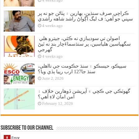
4 weeks ago
ڪراچي صرف سنڌين، بهارين ۽ پٺاڻن جو نه پر
سڀني جو آهي: ف ليگ اڳواڻ راشد شاهه راشدي
4 weeks ago
اصولن تي سوديبازي نه ڪئي، جيترو هلي
سگهياسين هلياسين، پر سنڌسماءَچار بند نه ٿيڻ
گهرجي
4 weeks ago
سيپڪو، حيسڪو ۽ سنڌ حڪومت جي نااهلي،
سنڌ جا127 ارب رپيا ٻڏي ويا؟
June 2, 2026
گهوٽڪي جي ڪچي ۾ آپريشن ڏوهارين خلاف ۽
امن امان لاءِ آهي؟
February 12, 2026
Subscribe to our Channel