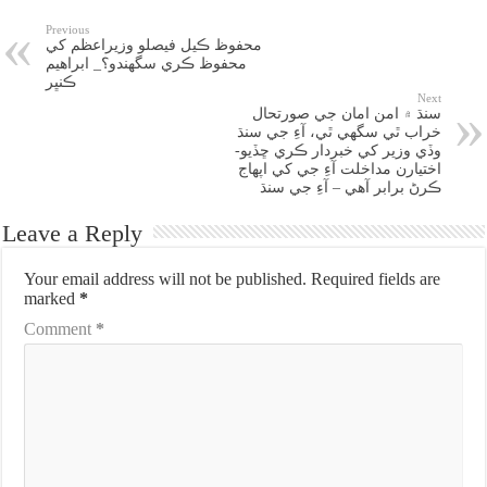
Previous
محفوظ ڪيل فيصلو وزيراعظم کي
محفوظ ڪري سگهندو؟_ ابراهيم
ڪنڀر
Next
سنڌ ۾ امن امان جي صورتحال
خراب ٿي سگهي ٿي، آءِ جي سنڌ
وڏي وزير کي خبردار ڪري ڇڏيو-
اختيارن مداخلت آءِ جي کي اپهاج
ڪرڻ برابر آهي – آءِ جي سنڌ
Leave a Reply
Your email address will not be published.
Required fields are
marked
*
Comment
*