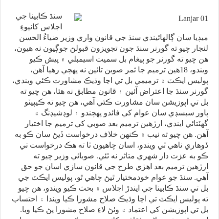
سنڌ ڪابينا جي
اجلاس کانپوءِ
ميڊيا سان ڳالهائيندي سنڌ جي قانون واري وزير ضياءُ الحسن
لنجار چيو ته گورنر سنڌ جون تجويزون قبولڻ جوڳيون نه هيون،
هن چيو ته گورنر جو پيغام بل سميت اسيمبلي ۾ پيش ڪيو
ويندو، 18هين ترميم جا ثمر صوبن تائين نه پهچي رهيا آهن،
پوليس ايڪٽ ۾ ترميمي بل تي اڃا وڌيڪ مشاورت ڪئي ويندي،
گورنر سنڌ جا اعتراض آئين ۽ قانون مطابق نه هئا، هن چيو ته
بل تي اپوزيشن سان مشاورت ڪئي آهي، هن چيو ته ڪيپيٽو
پاور سبسڊي سان عوام کي فائدو پهچندو ۽ لوڊشيڊنگ ۾
گهٽتائي ايندي، ارڙهين ترميم بعد صوبي کي ترميم جا اختيار
آهن. هن چيو ته نيب ۾ ڪنهن خلاف درخواست ڏيڻ سان ڪو به
ڏوهاري ناهي ٿي ويندو، اسان چاهيون ٿا ته هڪ درخواست تي
ڪو به عزت دار شهري متاثر نه ٿئي. صوبائي وزير چيو ته
ارڙهين ترميم بعد اهڙي طرح جي قانون سازي اسان جو حق
آهي. سنڌ جو عوام خودمختيار ٿيڻ چاهي ٿو، پوليس ايڪٽ جي
بل تي سنڌ ڪابينا جي ايندڙ اجلاس ۾ بحث ڪيو ويندو، هن چيو
ته پوليس ايڪٽ تي اڃا وڌيڪ صلاح مشورا ڪيا ويندا ۽ احتساب
بل تي اپوزيشن کي اعتماد ۾ وٺڻ لاءِ صلاح مشورا پڻ ڪيا ويا.