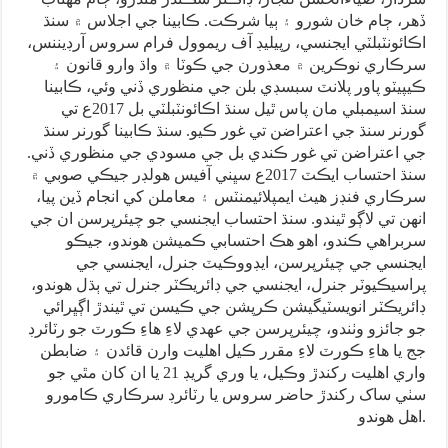
ڏهر، ڄام خان شورو ۽ ٻيا شرڪت. ڪابينا جي اجلاس ۾ سنڌ
اڪائونٽبلٽي ايجنسي، رپيليڊ آف ريموول فرام سروس آرڊيننس،
سرڪاري نوڪرين ۾ معذورن جي ڪوٽا ۾ واڌ وارو قانون ۽
ڪيپيٽو پاور پلانٽ سبسڊي بلن جي منظوري ڏني وئي، ڪابينا
سنڌ اسيمبلي مان پاس ٿيل سنڌ اڪائونٽبلٽي بل 2017ع تي
گورنر سنڌ جي اعتراضن تي غور ڪيو. سنڌ ڪابينا گورنر سنڌ
جي اعتراضن تي غور ڪندي بل جي مسودي جي منظوري ڏني.
سنڌ احتساب ايڪٽ 2017ع سڀني آفيس هولڊر جيڪي صوبي ۾
سرڪاري فنڊز هيٺ ايمپلائيمنٽس ۽ معاملن کي انجام ڏين پيا،
انهن تي لاڳو ٿيندو. سنڌ احتساب ايجنسي جو چيئرپرسن ان جي
سربراهي ڪندو، اهو هڪ احتسابي ڪميشن هوندو، جيڪو
ايجنسي جي چيئرپرسن، ايڊووڪيٽ جنرل، ايجنسي جي
پراسيڪيوٽر جنرل، ايجنسي جي ڊائريڪٽر جنرل تي ٻڌل هوندو،
ڊائريڪٽر انويسٽيگيشن ڪرپشن جي ڪيسن تي ٿيندڙ اڳڀرائي
جو جائزو وٺندو، چيئرپرسن جي عهدي لاءِ هاءِ ڪورٽ جو رٽائرڊ
جج يا هاءِ ڪورٽ لاءِ مقرر ڪيل اهليت وارن قائدن ۽ ضابطن
واري اهليت رکندڙ وڪيل، يا وري گريڊ 21 يا ان کان مٿي جو
سٺي ساک رکندڙ حاضر سروس يا رٽائرڊ سرڪاري ڪامورو
اهل هوندو.