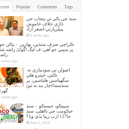
ecent
Popular
Comments
Tags
سنڌ جي پاڻي تي پنجاب جي
ڌاڙي خلاف خاموش
پيپلزپارٽي-اصغر آزاد
4 weeks ago
ڪراچي صرف سنڌين، بهارين ۽ پٺاڻن جو 
پر سڀني جو آهي: ف ليگ اڳواڻ راشد شا
راش
4 weeks ago
اصولن تي سوديبازي نه
ڪئي، جيترو هلي
سگهياسين هلياسين، پر
سنڌسماءَچار بند نه ٿيڻ
گهر
4 weeks ago
سيپڪو، حيسڪو ۽ سنڌ
حڪومت جي نااهلي، سنڌ
جا127 ارب رپيا ٻڏي ويا؟
June 2, 2026