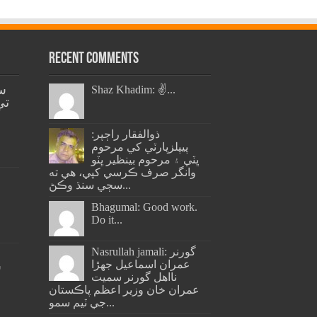
Recent Comments
س
Shaz Khadim: ✌️...
تي
ذوالفقار راڄپر:
پيپلزپارٽي کي مرحوم
ڀٽي ۽ مرحوم بينظير ڀٽو
وانگر صرف ڪرسي کپي، هي ته
سڄي سنڌ وڪڻ...
Bhagumal: Good work.
Do it...
Nasrullah jamali: گورنر
عمران اسماعيل جھڙا
س
نااهل گورنر سميت
عمران خان وزير اعظم پاڪستان
جي ٽيم سمو...