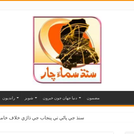
مضمون
دنيا جهان جون خبرون
شوبز
رانديون
سنڌ جي پاڻي تي پنجاب جي ڌاڙي خلاف خاموش