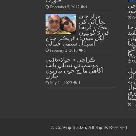
ڪورٽ
 جي
December 5, 2017
1
ود
هزار خان
Se
بجاراڻي کي
جا
هڪ ۽ فريحا
قيد
کي 3 گوليون
ر،
لڳل هيون: ڊائريڪٽر جناح
ڊيا
اسپتال سيمي جمالي
 کي
February 2, 2018
1
يعا
ڪراچي ۾ جولاءِ16تي
Oc
موسمياتي تبديلي بابت
ريل
آگاهي مارچ جون تياريون
اثر
جاري
 به
July 11, 2023
1
واز
ري
ڏيا
Ju
© Copyright 2026, All Rights Reserved