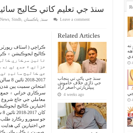
R
سنڌ جي تعليم کاتي ڪاليج سائي
Leave a comment
سنڌ
,
پاڪستان
,
Sindh
,
 News
Related Articles
نه
ڪراچي ( اسٽاف رپورٽر 
هه
دي
تائين سرڪاري ڪاليج
خزاني ۾ جمع ئي نه 
سنڌ جي پاڻي تي پنجاب
017-2018
جي ڌاڙي خلاف خاموش
امتحانن سميت ٻين مَدن
پيپلزپارٽي-اصغر آزاد
سرڪاري خزاني ۾ جمع ئ
جي
4 weeks ago
معاملي جي جاچ شروع ڪ
کا
جو سمورو رڪارڊ طلب ڪ
جي اختيارين کي هدايت
صورت ۾ ڪارروائي ڪئي ويندي.