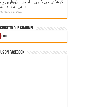
گهوٽڪي جي ڪچي ۾ آپريشن ڏوهارين خل
۽ امن امان لاءِ آه
February 12, 2026
cribe to our Channel
 us on Facebook