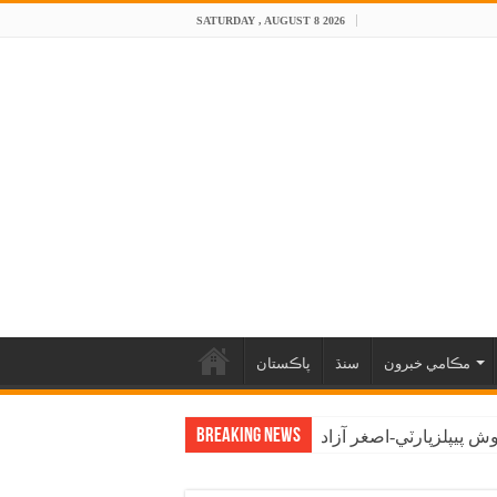
SATURDAY , AUGUST 8 2026
مڪامي خبرون
سنڌ
پاڪستان
Breaking News
 پيپلزپارٽي-اصغر آزاد