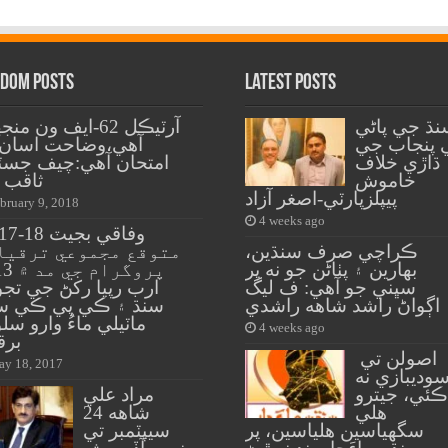
dom Posts
Latest Posts
نڌ جي پاڻي
آرٽيڪل 62-ايف ون من
 پنجاب جي
آهي،وضاحت اسان لا
ڌاڙي خلاف
امتحان آهي:چيف جس
خاموش
ثاقب ن
پيپلزپارٽي-اصغر آزاد
bruary 9, 2018
4 weeks ago
ڪراچي صرف سنڌين،
متوقع مجموعي ترقيا
بهارين ۽ پٺاڻن جو نه پر
پروگرام
سڀني جو آهي: ف ليگ
ارب رپيا رکڻ جي تجو
اڳواڻ راشد شاهه راشدي
سنڌ ۽ ڪي پي ڪي س
ماٽيلي ماءُ وارو س
4 weeks ago
برق
اصولن تي
y 18, 2017
وديبازي نه
ڪئي، جيترو
مراد علي
هلي
شاهه 24
سگهياسين هلياسين، پر
سيپٽمبر تي