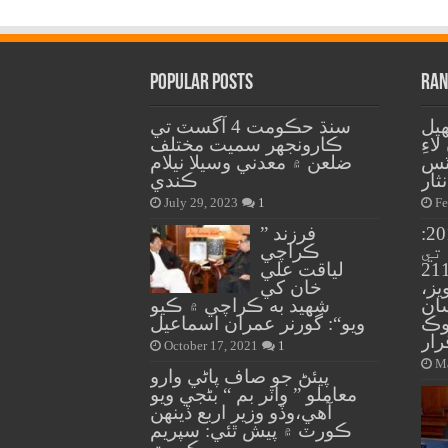
Popular Posts
Ran
جهيل
سنڌ حڪومت 4 آگسٽ تي
ءِ
ڪارونجهر سميت مختلف
ٽس
ضلعن ۾ معدني وسيلا نيلام
ثار
ڪندي
July 29, 2023
1
Fe
وفاقي بجيٽ 18-2017:
” فرزند
تي
ڪراچي
 جي مد ۾ 2113
لياقت علي
يز،
خان کي
ان
شهيد به ڪراچي ۾ ڪيو
لوڪ
ويو“: گورنر عمران اسماعيل
رار
October 17, 2021
1
Ma
پيئڻ جو صاف پاڻي وارو
معاملو ” واٽر بم “ بڻجي ويو
آهي،وڏو وزير اربع ڏينهن
ڪورٽ ۾ پيش ٿئي: سپريم