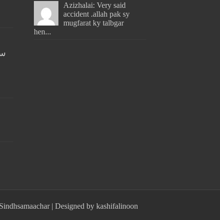
Azizhalai: Very said
accident .allah pak sy
mugfarat ky talbgar
hen...
سن
Sindhsamaachar
| Designed by
kashifalinoon