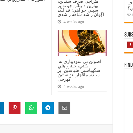
ڪراچي صرف سنڌين،
اف
بهارين ۽ پٺاڻن جو نه پر
ي؟
سڀني جو آهي: ف ليگ
اڳواڻ راشد شاهه راشدي
4 weeks ago
Subs
اصولن تي سوديبازي نه
Find
ڪئي، جيترو هلي
سگهياسين هلياسين، پر
سنڌسماءَچار بند نه ٿيڻ
گهرجي
4 weeks ago