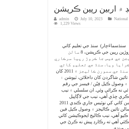
ڊ ۾ اربين رپين ڪرپشن
admin
July 10, 2023
National
1,229 Views
سنڌسماءَچار) سنڌ جي تعليم کاتي
ڪاليج ايجوڪيشن ۾ ڪروڙين رپين جي ڪرپشن، 8 سالن
ن جي فيس جا ڪروڙ رپيا سرڪاري
ڪرايا ويا. سنڌ جي تعليم کاتي
جي ڪاليج سائيڊ تي سنڌ جي سمورن ڪاليجز ۾ 2011 کان
2 تائين 8 سالن تائين شاگردن کان داخلائن، ٽيوشن ۽
 ۾ وصول ڪيل فِيُن / فيسز جي رقم
ي نه ڪرائي وئي. ان سلسلي ۾ نيب
ري ڇڏي آهي، نيب جي لاڳاپيل
اختيارين ڪاليج ايجوڪيشن کاتي کي نوٽيس جاري ڪندي 2011
ن 2017-2018 تائين 8 سالن تائين ڪاليجز ۾ وصول ڪيل فين
يو آهي، نيب ڪاليج ايجوڪيشن کاتي
 ڪئي آهي ته رڪارڊ پيش نه ڪرڻ جي