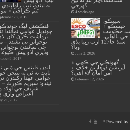
سنڌسماءَچار بند نه ٿيڻ
نيب آڏو پيش
گهرجي
نه ٿيندو، نيب راولپنڊي
ٽيم ڪراچي ۾ موج
4 weeks ago
ptember 23, 2019
سيپڪو،
حيسڪو ۽
فنڪشنل ليگ چونڊڪو 
ڌ حڪومت
چونڊيل عوامي نمائندا تن
جي نااهلي،
برداشت ڪرڻ کان لاچا
سنڌ جا127 ارب رپيا ٻڏي
نوجوانن تي تشدد – مي
ويا؟
جي نمائندن نوجوانن
وڏيري آڏو پيش ڪيو:ذر
June 2, 2026
tober 9, 2017
گهوٽڪي جي ڪچي ۾
آپريشن ڏوهارين خلاف ۽
لنڊن فليٽس جي مَني ٽ
امن امان لاءِ آهي؟
ثابت نه ٿي ته نتيجن جو 
عوامي عهدا رکندڙن تي
February 12, 2026
ٿيندو: سپريم ڪورٽ – ن
شريف جي اولاد و
اعتراض واري ڇ
ly 21, 2017
*
Powered by