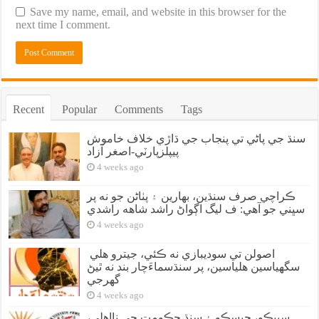
Save my name, email, and website in this browser for the
next time I comment.
Recent
Popular
Comments
Tags
سنڌ جي پاڻي تي پنجاب جي ڌاڙي خلاف خاموش
پيپلزپارٽي-اصغر آزاد
4 weeks ago
ڪراچي صرف سنڌين، بهارين ۽ پٺاڻن جو نه پر
سڀني جو آهي: ف ليگ اڳواڻ راشد شاهه راشدي
4 weeks ago
اصولن تي سوديبازي نه ڪئي، جيترو هلي
سگهياسين هلياسين، پر سنڌسماءَچار بند نه ٿيڻ
گهرجي
4 weeks ago
سيپڪو، حيسڪو ۽ سنڌ حڪومت جي نااهلي،