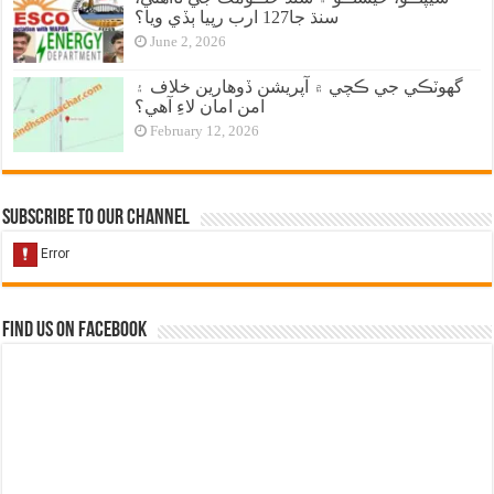
سنڌ جا127 ارب رپيا ٻڏي ويا؟
June 2, 2026
گهوٽڪي جي ڪچي ۾ آپريشن ڏوهارين خلاف ۽
امن امان لاءِ آهي؟
February 12, 2026
Subscribe to our Channel
Find us on Facebook