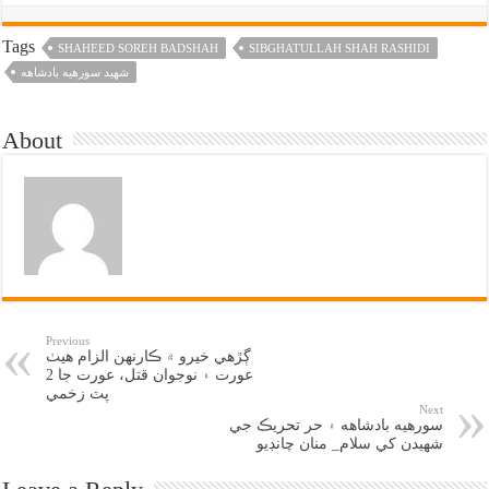
Tags
SHAHEED SOREH BADSHAH
SIBGHATULLAH SHAH RASHIDI
شهيد سورهيه بادشاهه
About
Previous
ڳڙهي خيرو ۾ ڪارنهن الزام هيٺ
عورت ۽ نوجوان قتل، عورت جا 2
پٽ زخمي
Next
سورهيه بادشاهه ۽ حر تحريڪ جي
شهيدن کي سلام_ منان چانڊيو