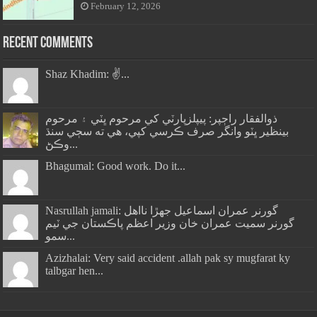
February 12, 2026
Recent Comments
Shaz Khadim: ✌️...
ذوالفقار راڄپر: پيپلزپارٽي کي مرحوم ڀٽي ۽ مرحوم
بينظير ڀٽو وانگر صرف ڪرسي کپي، هي ته سڄي سنڌ
وڪڻ...
Bhagumal: Good work. Do it...
Nasrullah jamali: گورنر عمران اسماعيل جھڙا نااهل
گورنر سميت عمران خان وزير اعظم پاڪستان جي ٽيم
سمو...
Azizhalai: Very said accident .allah pak sy mugfarat ky
talbgar hen...