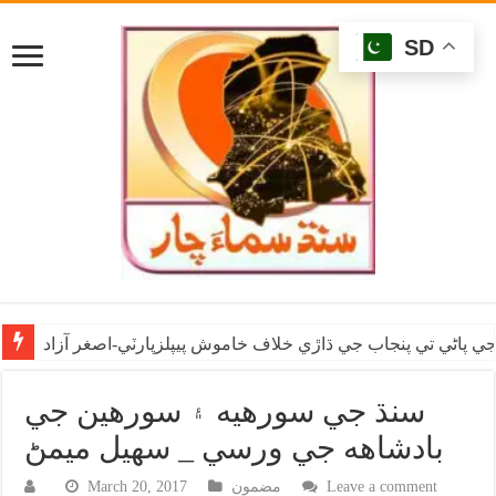
SD
ي پاڻي تي پنجاب جي ڌاڙي خلاف خاموش پيپلزپارٽي-اصغر آزاد
سنڌ جي سورهيه ۽ سورهين جي
بادشاهه جي ورسي _ سهيل ميمڻ
Leave a comment
مضمون
March 20, 2017