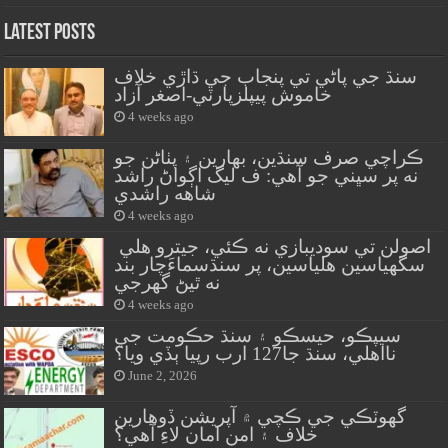
Latest Posts
سنڌ جي پاڻي تي پنجاب جي ڌاڙي خلاف
خاموش پيپلزپارٽي-اصغر آزاد
4 weeks ago
ڪراچي صرف سنڌين، بهارين ۽ پٺاڻن جو
نه پر سڀني جو آهي: ف ليگ اڳواڻ راشد
شاهه راشدي
4 weeks ago
اصولن تي سوديبازي نه ڪئي، جيترو هلي
سگهياسين هلياسين، پر سنڌسماءَچار بند
نه ٿيڻ گهرجي
4 weeks ago
سيپڪو، حيسڪو ۽ سنڌ حڪومت جي
نااهلي، سنڌ جا127 ارب رپيا ٻڏي ويا؟
June 2, 2026
گهوٽڪي جي ڪچي ۾ آپريشن ڏوهارين
خلاف ۽ امن امان لاءِ آهي؟