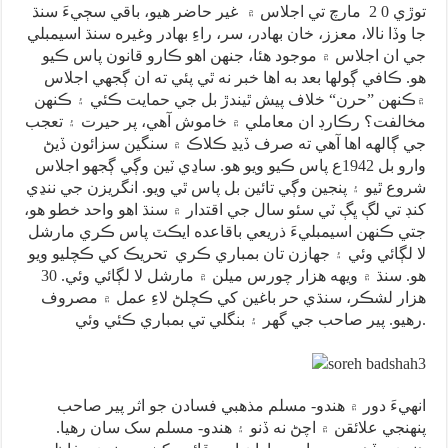
توڙي 0 2 مارچ تي اجلاس ۾ غير حاضر هيو، باقي سڄيءَ سنڌ
جا وڏا نالا، معزز، خان بهادر، سر، راءِ بهادر وغيره سنڌ اسيمبلي
جي ان اجلاس ۾ موجود هئا، جنهن اهو ڪارو قانون پاس ڪيو
هو. ڪافي ڳولها بعد به اها خبر نه ٿي پئي ته ان ڳجهي اجلاس
۾ڪنهن ”حرن“ خلاف پيش ٿيندڙ بل جي حمايت ڪئي ۽ ڪنهن
مخالفت؟ رڪارڊ ان معاملي ۾ خاموش آهي، پر حيرت ۽ تعجب
جي ڳالهه اها آهي ته صرف ڏيڍ ڪلاڪ ۾ سنگين سزائون ڏيڻ
وارو بل 1942ع پاس ڪيو ويو هو. ساڍي ٽين وڳي ڳجهو اجلاس
شروع ٿيو ۽ پنجين وڳي تائين بل پاس ٿي ويو. انگريزن جي ننڍي
کنڊ تي لڳ ڀڳ ٽي سئو سال جي اقتدار ۾ سنڌ اهو واحد خطو هو،
جتي ڪنهن اسيمبليءَ ذريعي باقاعده ايڪٽ پاس ڪري مارشل
لا لڳائي وئي ۽ جهازن تان بمباري ڪري تحريڪ کي ڪچليو ويو
هو. سنڌ ۾ ويهه هزار چورس ميلن ۾ مارشل لا لڳائي وئي. 30
هزار لشڪر، سنڌي حر باغين کي ڪچلڻ لاءِ عمل ۾ مصروف
رهيو. پير صاحب جي گهر ۽ بنگلي تي بمباري ڪئي وئي.
انهيءَ دور ۾ هندو- مسلم مذهبي فسادن جو اثر پير صاحب
پنهنجي علائقن ۾ اچڻ نه ڏنو ۽ هندو- مسلم سک سان رهيا.