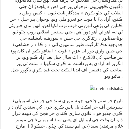
ئي هندوستان جي انقلابين جا ڳڙهه هئا. انهن سان ملاقاتون،
ڊگهيون ڪچهريون، نوجوان پير جي ذهن ۾ پلجندڙ اڻ چٽي
انقلاب کي چٽو ڪرڻ ۾ مددگار ثابت ٿيون ۽ کيس وطن يا
ڪفن، آزاديءَ يا موت جو نعرو ملي ويو. نوجوان پير جيل ۾ جن
ڪتابن کي پڙهي انهن تي فوٽ نوٽ لکيا آهن، انهن مان خبر پئي
ٿي ته، اهو ئي اُهو دور آهي، جتي سندس انقلابي روپ چٽو ٿيو.
پونا-مدناپور ۽ رتناگري جي جيلن ۾ سورهيه بادشاهه جي
جدوجهد هڪ ٽارگيٽ طور سامهون آئي ۽ ڍاڪا ۽ راجشاهيءَ
جي جيلن واري دور ان عزم ۽ قوت ۾ اضافو ڪيو. ان کان پوءِ
پير صاحب کي 1938ع ۾ اٺ سال جيل بعد آزاد ڪيو ويو، پر
انگريز اها آزادي به برداشت نه ڪري سگهيا ۽ ستت ئي پير
صاحب کي ڊفينس آف انڊيا ايڪٽ تحت قيد ڪري ناگپور جيل
اماڻيو ويو.
تاريخ جو ستم چئجي، جو سموري سنڌ جي چونڊيل اسيمبليءَ
سپريشن آف حر ايڪٽ بل پاس ڪري حرن کي سنڌين کان ڌار
ڪري ڇڏيو هو ۽ قانون سازي ڪندي حر هجڻ کي ڏوهه قرار
ڏنو. ان وقت جي ايم ايل اي يعني سنڌ اسيمبليءَ جي ميمبر
غلام مرتضيٰ سيد (جي ايم سيد) کي ڇڏي، جيڪو 9 1 مارچ