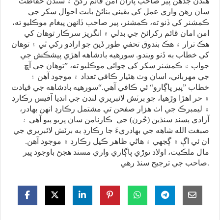
هندن جڏهن پير صاحب پاران امن قائم رکڻ ۽ سندن حفاظت
سان رهڻ واري عمل کي يقيني بنائڻ بابت احوال سکر جي
ڪمشنر کي ڏنو ته، ڪمشنر، پير صاحب ڏانهن پيغام موڪليو ته،
امن امان قائم رکرائڻ جي بدلي ۾ انگريز سرڪار توهان کي
هڪ ترار ۽ هڪ بندوق تحفي طور ڏيڻ جو ارادو رکي ٿي ۽ توهان
کي خطاب به ڏنو ويندو. سورهيه بادشاهه اهڙي پيشڪش جي
جواب ۾ ڪمشنر سکر کي چوائي موڪليو ته، ”توهان جي آڇ
جي مهرباني، اسان وٽ هٿيار ڪافي تعداد ۾ موجود آهن ۽
خطاب ”پير پاڳارو“ ئي ڪافي آهي.“سورهيه بادشاهه جي قيادت
۾ حر اهڙا وڙهيا، جو برٽش لائبريري لنڊن جي انڊيا آفيس رڪارڊ
۾ ليمبرڪ جي اٺ هزار صفحن تي مشتمل رڪارڊ انهن بهادر،
آزادي پسند سنڌين (حُرن) جي ڪارنامن سان ڀريو پيو آهي ۽
صبغت الله شاهه جي بهادريءَ جا رڪارڊ به برٽش لائبريري جي
ان ئي اڳ ۾ ڳجهي ۽ هاڻي ظاهر ڪيل رڪارڊ ۾ موجود آهن.
مال ملڪيت، اولاد توڙي پاڳاري واري مسند هجڻ باوجود پير
صاحب جي ترجيح سنڌ رهي.