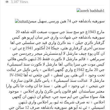
3,187 Views
سورهيه بادشاهه جي 74 هين ورسي_سهيل ميمڻ
20 مارچ 1943ع جو سج سنڌ جي سپوت صبغت الله شاهه
سورهيه بادشاهه جي شهادت واري خبر سان اڀريو هو. کيس
گرفتار ڪري جيلن ۾ بند ڪرڻ واري قيد جي سلسلي جي اها
سندس آخري گرفتاري هئي، جيڪا 24 آڪٽوبر 1941ع تي ٿي ۽
ان کان پوءِ چيف مارشل لا ايڊمنسٽريٽر ميجر رچرڊسن جي
سربراهي ۾ قائم مارشل لا ڪورٽ فقط 26 ڏينهن ڪيس هلائي
کيس موت جي سزا ٻڌائي. اها مارشل لا ڪورٽ سنڌ اسيمبليءَ
جي 20 مارچ 1942ع واري ڳجهي اجلاس ۾ پاس ڪيل حر ايڪٽ
IV-1942 تحت وجود ۾ آئي هئي. ٻين لفظن ۾ ائين چئجي ته اُها
مارشل لا عدالت سنڌ اسيمبليءَ ۾ پاس ڪيل قانون سازيءَ
جي نتيجي ۾ ئي وجود ۾ آئي هئي ۽ سنڌ جا ان وقت جا نالي وارا
معتبر سياستدان اهو قانون پاس ڪرڻ واري اجلاس ۾ موجود
هئا، سواءِ سائين جي ايم سيد جي، جيڪو ان ڏينهن ان ڳجهي
اجلاس ۾ نه صرف شريڪ نه ٿيو، پر اجلاس واري ڏينهن
اسيمبلي ۾ ئي نه آيو هو. سورهيه بادشاهه صرف 12 سالن جي