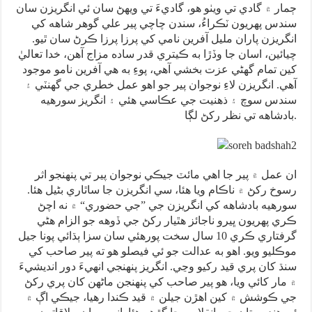
ڄمار ۾ گادي تي ويٺو هو، گاديءَ تي ويهڻ سان ئي انگريزن سان
سندس پهريون ٽڪراءُ، سندن چاچي پير علي گوهر شاهه کي
انگريزن پاران مليل آفرين نامي کي پرزا پرزا ڪرڻ سان ٿيو.
چيائين، اسان جا وڏڙا به ڪيتري قدر ساده مزاج آهن، خدا تعاليٰ
کين تمام گهڻي عزت بخشي آهي، پوءِ به هي آفرين نامو موجود
آهي. انگريزن لاءِ نوجوان پير جو اهو عمل خطري جي گهنٽي ۽
سندس سوچ ۽ ذهنيت جي عڪاسي هئي ۽ انگريز سورهيه
بادشاهه تي نظر رکڻ لڳا.
ان عمل ۾ پير جا اهي مائٽ جيڪي نوجوان پير تي پنهنجو اثر
رسوخ رکڻ ۾ ناڪام ويا هئا، سي انگريزن جا ساٿاري بڻيل هئا.
سورهيه بادشاهه کي انگريزن جي ”جي حضوري“ ۾ نه اچڻ
ڪري پهريون ڀيرو ناجائز هٿيار رکڻ جي ڏوهه جو الزام هڻي
گرفتاري ڪري 10 سال سخت پورهئي سان سزا ٻڌائي پونا جيل
موڪليو ويو. اهو به عدالت جو ئي فيصلو هو ته پير صاحب کي
سنڌ کان پري قيد رکيو وڃي. انگريز پنهنجي انهيءَ دور انديشيءَ
۾ مار کائي ويا، هو پير صاحب کي پنهنجن ماڻهن کان پري رکڻ
جي ڪوشش ۾ کين اهڙن جيلن ۾ قيد ڪندا رهيا، جيڪي اڳ ۾