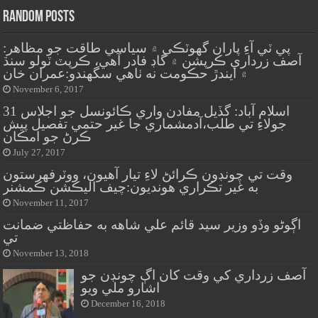
Random Posts
پي ٽي آءِ پاران گهوٽڪي ۾ سياسي طاقت جو مظاهر:
آصف زرداري ڪرپشن ۾ گاڊ فادر آهي، ڪرپٽ ٽولو سنڌ
۾ ايندڙ حڪومت نه ٺاهي سگهندو:عمران خان
November 6, 2017
اسلام آباد: گڏيل مفادن واري ڪائونسل جو اجلاس 31
جولاءِ تي طلب،آدمشماري جا غير حتمي تفصيل پيش
ڪرڻ جو امڪان
July 27, 2017
وقت تي چونڊون ڪرائڻ لاءِ تيار آهيون، ووٽرفهرستون
به غير تڪراري هونديون:چيف اليڪشن ڪمشنر
November 11, 2017
اڳوڻو وڏو وزير سيد قائم علي شاهه به حفاظتي ضمانت
تي
November 13, 2018
آصف زرداري کي وقت کان اڳ چونڊن جو
اشارو ملي ويو
December 16, 2018