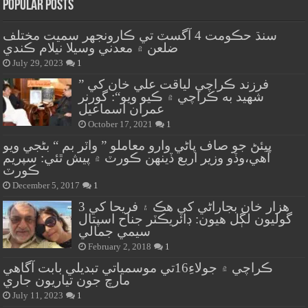
Popular Posts
سنڌ حڪومت 4 آگسٽ تي ڪارونجهر سميت مختلف
ضلعن ۾ معدني وسيلا نيلام ڪندي
July 29, 2023
1
” فرزند ڪراچي لياقت علي خان کي
شهيد به ڪراچي ۾ ڪيو ويو“: گورنر
عمران اسماعيل
October 17, 2021
1
پيئڻ جو صاف پاڻي وارو معاملو ” واٽر بم “ بڻجي ويو
آهي،وڏو وزير اربع ڏينهن ڪورٽ ۾ پيش ٿئي: سپريم
ڪورٽ
December 5, 2017
1
هزار خان بجاراڻي کي هڪ ۽ فريحا کي 3
گوليون لڳل هيون: ڊائريڪٽر جناح اسپتال
سيمي جمالي
February 2, 2018
1
ڪراچي ۾ جولاءِ16تي موسمياتي تبديلي بابت آگاهي
مارچ جون تياريون جاري
July 11, 2023
1