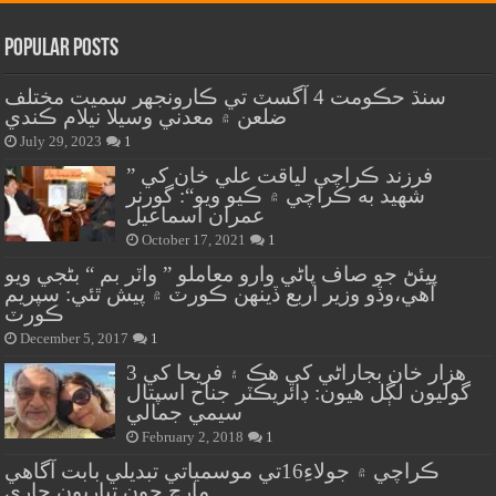
Popular Posts
سنڌ حڪومت 4 آگسٽ تي ڪارونجهر سميت مختلف
ضلعن ۾ معدني وسيلا نيلام ڪندي
July 29, 2023
1
” فرزند ڪراچي لياقت علي خان کي
شهيد به ڪراچي ۾ ڪيو ويو“: گورنر
عمران اسماعيل
October 17, 2021
1
پيئڻ جو صاف پاڻي وارو معاملو ” واٽر بم “ بڻجي ويو
آهي،وڏو وزير اربع ڏينهن ڪورٽ ۾ پيش ٿئي: سپريم
ڪورٽ
December 5, 2017
1
هزار خان بجاراڻي کي هڪ ۽ فريحا کي 3
گوليون لڳل هيون: ڊائريڪٽر جناح اسپتال
سيمي جمالي
February 2, 2018
1
ڪراچي ۾ جولاءِ16تي موسمياتي تبديلي بابت آگاهي
مارچ جون تياريون جاري