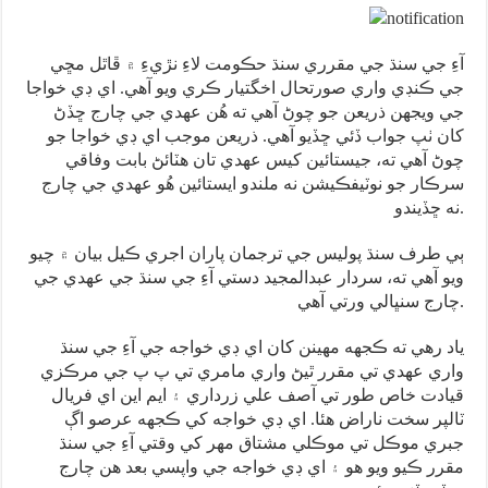
آءِ جي سنڌ جي مقرري سنڌ حڪومت لاءِ نڙيءِ ۾ ڦاٿل مڇي
جي ڪنڊي واري صورتحال اخگتيار ڪري ويو آهي. اي ڊي خواجا
جي ويجهن ذريعن جو چوڻ آهي ته هُن عهدي جي چارج ڇڏڻ
کان ٺپ جواب ڏئي ڇڏيو آهي. ذريعن موجب اي ڊي خواجا جو
چوڻ آهي ته، جيستائين کيس عهدي تان هٽائڻ بابت وفاقي
سرڪار جو نوٽيفڪيشن نه ملندو ايستائين هُو عهدي جي چارج
نه ڇڏيندو.
ٻي طرف سنڌ پوليس جي ترجمان پاران اجري ڪيل بيان ۾ چيو
ويو آهي ته، سردار عبدالمجيد دستي آءِ جي سنڌ جي عهدي جي
چارج سنڀالي ورتي آهي.
ياد رهي ته ڪجهه مهينن کان اي ڊي خواجه جي آءِ جي سنڌ
واري عهدي تي مقرر ٿيڻ واري مامري تي پ پ جي مرڪزي
قيادت خاص طور تي آصف علي زرداري ۽ ايم اين اي فريال
ٽالپر سخت ناراض هئا. اي ڊي خواجه کي ڪجهه عرصو اڳ
جبري موڪل تي موڪلي مشتاق مهر کي وقتي آءِ جي سنڌ
مقرر ڪيو ويو هو ۽ اي ڊي خواجه جي واپسي بعد هن چارج