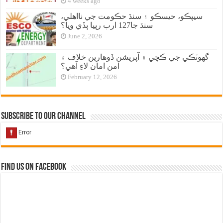
4 weeks ago
سيپڪو، حيسڪو ۽ سنڌ حڪومت جي نااهلي،
سنڌ جا127 ارب رپيا ٻڏي ويا؟
June 2, 2026
گهوٽڪي جي ڪچي ۾ آپريشن ڏوهارين خلاف ۽
امن امان لاءِ آهي؟
February 12, 2026
Subscribe to our Channel
Find us on Facebook