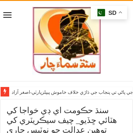
SD
ي پاڻي تي پنجاب جي ڌاڙي خلاف خاموش پيپلزپارٽي-اصغر آزاد
سنڌ حڪومت اي ڊي خواجا کي
هٽائي ڇڏيو_ چيف سيڪريٽري کي
توهين عدالت جو نوٽيس جاري