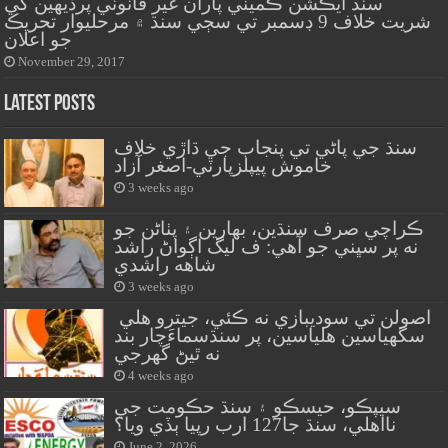
سنڌ ايڪشن ڪميٽي پاران غير قانوني پرڏيهين کي
شريت خلاف 9 ڊسمبر تي سڄي سنڌ ۾ مرحليوار تحريڪ
جو اعلان
November 29, 2017
Latest Posts
سنڌ جي پاڻي تي پنجاب جي ڌاڙي خلاف
خاموش پيپلزپارٽي-اصغر آزاد
3 weeks ago
ڪراچي صرف سنڌين، بهارين ۽ پٺاڻن جو
نه پر سڀني جو آهي: ف ليگ اڳواڻ راشد
شاهه راشدي
3 weeks ago
اصولن تي سوديبازي نه ڪئي، جيترو هلي
سگهياسين هلياسين، پر سنڌسماءَچار بند
نه ٿيڻ گهرجي
4 weeks ago
سيپڪو، حيسڪو ۽ سنڌ حڪومت جي
نااهلي، سنڌ جا127 ارب رپيا ٻڏي ويا؟
June 2, 2026