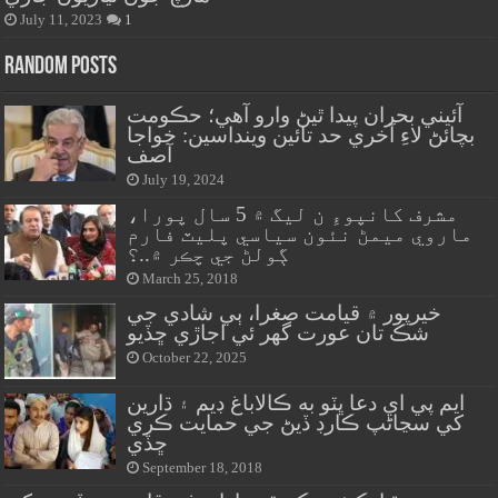
July 11, 2023
1
Random Posts
آئيني بحران پيدا ٿيڻ وارو آهي؛ حڪومت
بچائڻ لاءِ آخري حد تائين وينداسين: خواجا
آصف
July 19, 2024
مشرف کانپوءِ ن ليگ ۾ 5 سال پورا،
ماروي ميمڻ نئون سياسي پليٽ فارم
ڳولڻ جي چڪر ۾..؟
March 25, 2018
خيرپور ۾ قيامت صغرا، ٻي شادي جي
شڪ تان عورت گهر ئي اجاڙي ڇڏيو
October 22, 2025
ايم پي اي دعا ڀٽو به ڪالاباغ ڊيم ۽ ڌارين
کي سڃاڻپ ڪارڊ ڏيڻ جي حمايت ڪري
ڇڏي
September 18, 2018