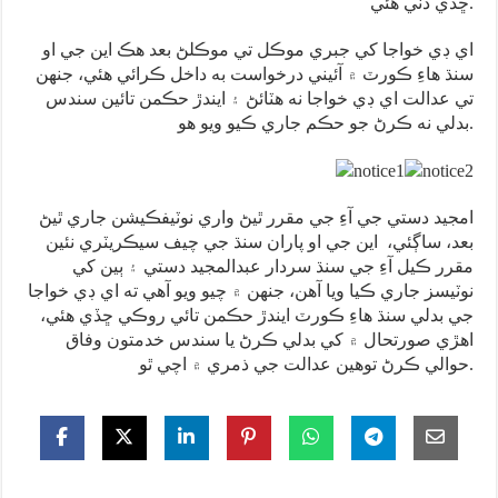
ڇڏي ڏني هئي.
اي ڊي خواجا کي جبري موڪل تي موڪلڻ بعد هڪ اين جي او
سنڌ هاءِ ڪورٽ ۾ آئيني درخواست به داخل ڪرائي هئي، جنهن
تي عدالت اي ڊي خواجا نه هٽائڻ ۽ ايندڙ حڪمن تائين سندس
بدلي نه ڪرڻ جو حڪم جاري ڪيو ويو هو.
امجيد دستي جي آءِ جي مقرر ٿيڻ واري نوٽيفڪيشن جاري ٿيڻ
بعد، ساڳئي، اين جي او پاران سنڌ جي چيف سيڪريٽري نئين
مقرر ڪيل آءِ جي سنڌ سردار عبدالمجيد دستي ۽ ٻين کي
نوٽيسز جاري ڪيا ويا آهن، جنهن ۾ چيو ويو آهي ته اي ڊي خواجا
جي بدلي سنڌ هاءِ ڪورٽ ايندڙ حڪمن تائي روڪي ڇڏي هئي،
اهڙي صورتحال ۾ کي بدلي ڪرڻ يا سندس خدمتون وفاق
حوالي ڪرڻ توهين عدالت جي ذمري ۾ اچي ٿو.