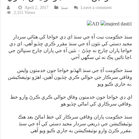
Leave a comment
سنڌ
April 2, 2017
2,115 Views
سنڌ حڪومت نيٺ آءِ جي سنڌ اي ڊي خواجا کي هٽائي سردار
مجيد دستي کي نئون آءِ جي سنڌ مقرر ڪري ڇڏيو آهي، اي ڊي
خواجا پاران چارج نه ڇڏڻ ۽ نئين آءِ جي پاران چارج سنڀالڻ جي
اڃا تائين پڪ نه ٿي سگهي آحي.
سنڌ حڪومت آءِ جي سنڌ الهڏنو خواجا جون خدمتون واپس
وفاقي سرڪار جي حوالي ڪري ڇڏيون آهين، اهڙو نوٽيفڪيشن
به جاري ڪيو ويو.
اي ڊي خواجا جون خدمتون وفاق حوالي ڪري ڪرڻ وارو خط
وفاقي سرڪاري کي اماڻي ڇڏيو هو.
سنڌ حڪومت پاران وفاقي سرڪار کي خط اماڻڻ بعد هڪ
نوٽيفڪيشن جي ذريعي سردار مجيد دستي کي آءِ جي سنڌ
مقرر ڪرڻ وارو نوٽيفڪيشن به جاري ڪيو ويو آهي.