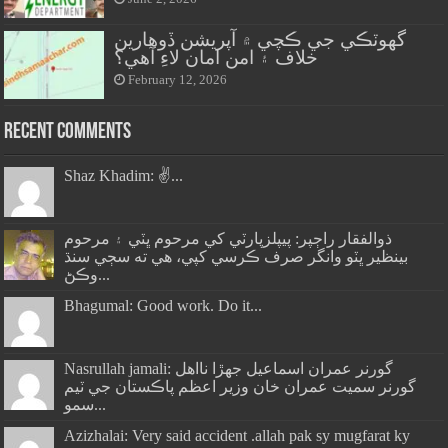
گهوٽڪي جي ڪچي ۾ آپريشن ڏوهارين
خلاف ۽ امن امان لاءِ آهي؟
February 12, 2026
Recent Comments
Shaz Khadim: ✌️...
ذوالفقار راڄپر: پيپلزپارٽي کي مرحوم ڀٽي ۽ مرحوم
بينظير ڀٽو وانگر صرف ڪرسي کپي، هي ته سڄي سنڌ
وڪڻ...
Bhagumal: Good work. Do it...
Nasrullah jamali: گورنر عمران اسماعيل جھڙا نااهل
گورنر سميت عمران خان وزير اعظم پاڪستان جي ٽيم
سمو...
Azizhalai: Very said accident .allah pak sy mugfarat ky