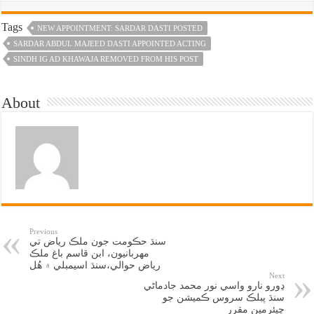
Tags
NEW APPOINTMENT: SARDAR DASTI POSTED
SARDAR ABDUL MAJEED DASTI APPOINTED ACTING
SINDH IG AD KHAWAJA REMOVED FROM HIS POST
About
Previous
سنڌ حڪومت جون ملڪ رياض تي
مهربانيون، ابن قاسم باغ ملڪ
رياض حوالي،سنڌ اسيمبلي ۾ هُل
Next
ڍورو نارو واسي نور محمد جادماڻي
سنڌ پبلڪ سروس ڪميشن جو
چيئرمين مقرر