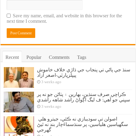
Save my name, email, and website in this browser for the
next time I comment.
Recent
Popular
Comments
Tags
سنڌ جي پاڻي تي پنجاب جي ڌاڙي خلاف خاموش
پيپلزپارٽي-اصغر آزاد
3 weeks ago
ڪراچي صرف سنڌين، بهارين ۽ پٺاڻن جو نه پر
سڀني جو آهي: ف ليگ اڳواڻ راشد شاهه راشدي
3 weeks ago
اصولن تي سوديبازي نه ڪئي، جيترو هلي
سگهياسين هلياسين، پر سنڌسماءَچار بند نه ٿيڻ
گهرجي