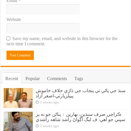
Email
*
Website
Save my name, email, and website in this browser for the
next time I comment.
Recent
Popular
Comments
Tags
سنڌ جي پاڻي تي پنجاب جي ڌاڙي خلاف خاموش
پيپلزپارٽي-اصغر آزاد
3 weeks ago
ڪراچي صرف سنڌين، بهارين ۽ پٺاڻن جو نه پر
سڀني جو آهي: ف ليگ اڳواڻ راشد شاهه راشدي
3 weeks ago