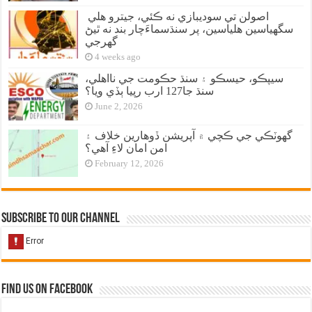
اصولن تي سوديبازي نه ڪئي، جيترو هلي
سگهياسين هلياسين، پر سنڌسماءَچار بند نه ٿيڻ
گهرجي
4 weeks ago
سيپڪو، حيسڪو ۽ سنڌ حڪومت جي نااهلي،
سنڌ جا127 ارب رپيا ٻڏي ويا؟
June 2, 2026
گهوٽڪي جي ڪچي ۾ آپريشن ڏوهارين خلاف ۽
امن امان لاءِ آهي؟
February 12, 2026
Subscribe to our Channel
Find us on Facebook