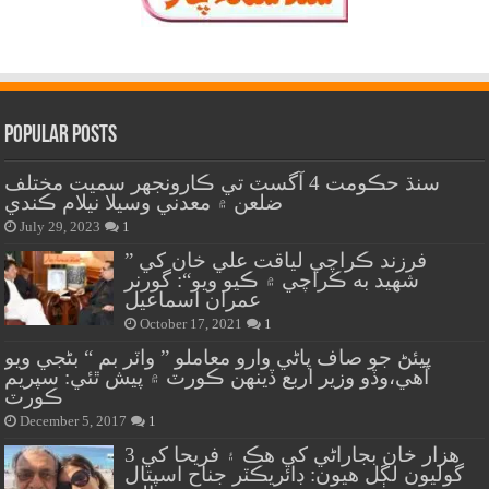
Popular Posts
سنڌ حڪومت 4 آگسٽ تي ڪارونجهر سميت مختلف
ضلعن ۾ معدني وسيلا نيلام ڪندي
July 29, 2023
1
” فرزند ڪراچي لياقت علي خان کي
شهيد به ڪراچي ۾ ڪيو ويو“: گورنر
عمران اسماعيل
October 17, 2021
1
پيئڻ جو صاف پاڻي وارو معاملو ” واٽر بم “ بڻجي ويو
آهي،وڏو وزير اربع ڏينهن ڪورٽ ۾ پيش ٿئي: سپريم
ڪورٽ
December 5, 2017
1
هزار خان بجاراڻي کي هڪ ۽ فريحا کي 3
گوليون لڳل هيون: ڊائريڪٽر جناح اسپتال