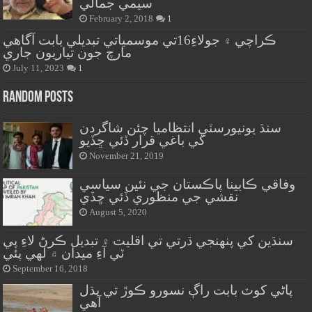
سيمي جمالي
February 2, 2018
1
ڪراچي ۾ جولاءِ16تي موسمياتي تبديلي بابت آگاهي
مارچ جون تياريون جاري
July 11, 2023
1
Random Posts
سنڌ يونيورسٽي انتظاميا چئن شاگردن
کي باغي قرار ڏئي ڇڏيو
November 21, 2019
وفاقي ڪابينا پاڪستان جي نئين سياسي
نقشي جي منظوري ڏئي ڇڏي
August 5, 2020
سنڌين کي پنهنجي ڌرتي تي اقليت ۾ تبديل ڪرڻ لاءِ پي
ٽي آءِ ميدان ۾ لهي پئي
September 16, 2018
پاڻي کوٽ بابت راڳ نسورو ڪوڙ تي ٻڌل
آهي