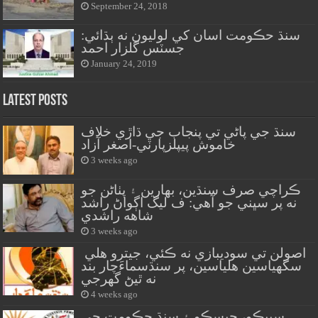
September 24, 2018
سنڌ حڪومت اسان کي لوليون نه ٻڌائي:
جسٽس گلزار احمد
January 24, 2019
Latest Posts
سنڌ جي پاڻي تي پنجاب جي ڌاڙي خلاف
خاموش پيپلزپارٽي-اصغر آزاد
3 weeks ago
ڪراچي صرف سنڌين، بهارين ۽ پٺاڻن جو
نه پر سڀني جو آهي: ف ليگ اڳواڻ راشد
شاهه راشدي
3 weeks ago
اصولن تي سوديبازي نه ڪئي، جيترو هلي
سگهياسين هلياسين، پر سنڌسماءَچار بند
نه ٿيڻ گهرجي
4 weeks ago
سيپڪو، حيسڪو ۽ سنڌ حڪومت جي