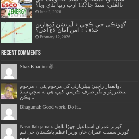
نااهلي، سنڌ جا127 ارب رپيا ٻڏي ويا؟
June 2, 2026
گهوٽڪي جي ڪچي ۾ آپريشن ڏوهارين
خلاف ۽ امن امان لاءِ آهي؟
February 12, 2026
Recent Comments
Shaz Khadim: ✌️...
ذوالفقار راڄپر: پيپلزپارٽي کي مرحوم ڀٽي ۽ مرحوم
بينظير ڀٽو وانگر صرف ڪرسي کپي، هي ته سڄي سنڌ
وڪڻ...
Bhagumal: Good work. Do it...
Nasrullah jamali: گورنر عمران اسماعيل جھڙا نااهل
گورنر سميت عمران خان وزير اعظم پاڪستان جي ٽيم
سمو...