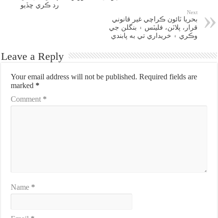
رد ڪري ڇڏيو
Next
بحريا ٽائون ڪراچي غير قانوني
قرار، پلاٽن، فليٽس ۽ بنگلن جي
وڪري ۽ خريداري تي به پابندي
Leave a Reply
Your email address will not be published.
Required fields are
marked
*
Comment
*
Name
*