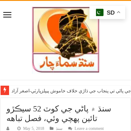
SD
ي پاڻي تي پنجاب جي ڌاڙي خلاف خاموش پيپلزپارٽي-اصغر آزاد
سنڌ ۾ پاڻي جي کوٽ 52 سيڪڙو
تائين پهچي وئي، فصل تباهه
Leave a comment
سنڌ
May 5, 2018