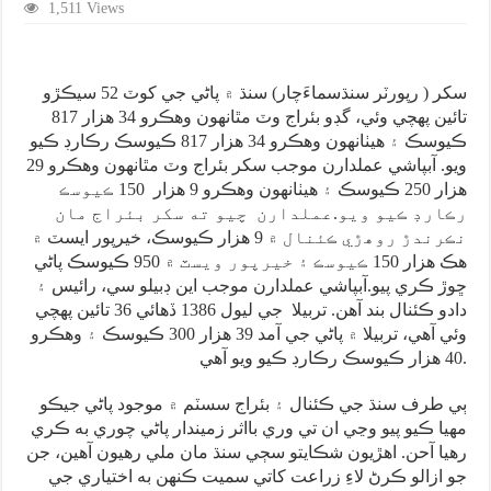
1,511 Views
سکر ( رپورٽر سنڌسماءَچار) سنڌ ۾ پاڻي جي کوٽ 52 سيڪڙو
تائين پهچي وئي، گڊو بئراج وٽ مٿانهون وهڪرو 34 هزار 817
ڪيوسڪ ۽ هيٺانهون وهڪرو 34 هزار 817 ڪيوسڪ رڪارڊ ڪيو
ويو. آبپاشي عملدارن موجب سکر بئراج وٽ مٿانهون وهڪرو 29
هزار 250 ڪيوسڪ ۽ هيٺانهون وهڪرو 9 هزار 150 ڪيوسڪ
رڪارڊ ڪيو ويو.عملدارن چيو ته سکر بئراج مان
نڪرندڙ روهڙي ڪئنال ۾ 9 هزار ڪيوسڪ، خيرپور ايسٽ ۾
هڪ هزار 150 ڪيوسڪ ۽ خيرپور ويسٽ ۾ 950 ڪيوسڪ پاڻي
ڇوڙ ڪري پيو.آبپاشي عملدارن موجب اين ڊبيلو سي، رائيس ۽
دادو ڪئنال بند آهن. تربيلا جي ليول 1386 ڏهائي 36 تائين پهچي
وئي آهي، تربيلا ۾ پاڻي جي آمد 39 هزار 300 ڪيوسڪ ۽ وهڪرو
40 هزار ڪيوسڪ رڪارڊ ڪيو ويو آهي.
ٻي طرف سنڌ جي ڪئنال ۽ بئراج سسٽم ۾ موجود پاڻي جيڪو
مهيا ڪيو پيو وڃي ان تي وري بااثر زميندار پاڻي چوري به ڪري
رهيا آحن. اهڙيون شڪايتو سڄي سنڌ مان ملي رهيون آهين، جن
جو ازالو ڪرڻ لاءِ زراعت کاتي سميت ڪنهن به اختياري جي