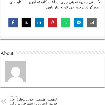
ڪن تي جونءَ نه پئي چري. زراعت کاتو ته اهڙين شڪايت تي
مورڳو ڌيان ڏيڻ جي لاءِ به تيار ناهي.
About
Previous
اليڪشن ڪميشن خلائي مخلوق جي
چونڊن بابت وزيراعظم جي بيان کي