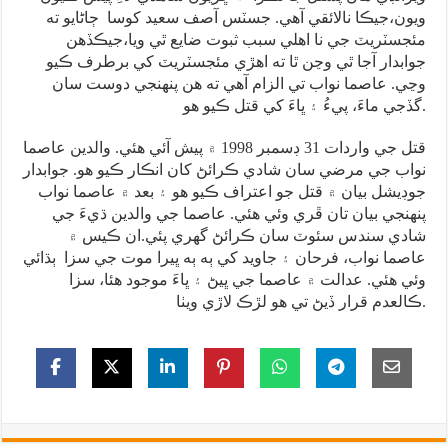
ويون،جيڪا نالائقي آهي. جسٽس آصف سعيد کوسا ڄاڻايو ته
مئجسٽريٽ جي نا اهلي سبب ثبوت ضايع ٿي ويا،جيڪڏهن
جوابدار آجا ٿي وڃن ٿا ته اهڙي مئجسٽريٽ کي برطرف ڪيو
وڃي. عاصما نواب تي الزام آهي ته هن پنهنجي دوست سان
گڏجي ماءَ، پيءُ ۽ ڀاءَ کي قتل ڪيو هو.
قتل جي واردات 31 ڊسمبر 1998 ۾ پيش آئي هئي. والدين عاصما
نواب جي مرضي سان شادي ڪرائڻ کان انڪار ڪيو هو. جوابدار
جوڊيشل بيان ۾ قتل جو اعتراف ڪيو هو ۽ بعد ۾ عاصما نواب
پنهنجي بيان تان ڦري وئي هئي. عاصما جي والدين ڌيءَ جي
شادي سندس سئوٽ سان ڪرائڻ گهري پئي.ان ڪيس ۾
عاصما نواب، فرحان ۽ جاويد کي ٻه ٻه ڀيرا موت جي سزا ٻڌائي
وئي هئي. عدالت ۾ عاصما جي ڀيڻ ۽ ڀاءَ موجود هئا، سزا
ڪالعدم قرار ڏيڻ تي هو لڙڪ لاڙي ويٺا.