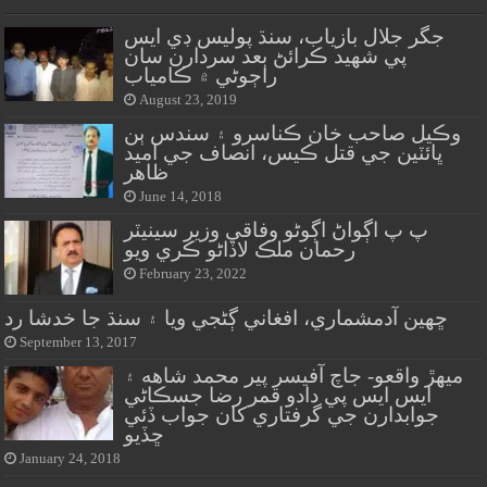
جگر جلال بازياب، سنڌ پوليس ڊي ايس
پي شهيد ڪرائڻ بعد سردارن سان
راڄوڻي ۾ ڪامياب
August 23, 2019
وڪيل صاحب خان ڪناسرو ۽ سندس ٻن
ڀائٽين جي قتل ڪيس، انصاف جي اميد
ظاهر
June 14, 2018
پ پ اڳواڻ اڳوڻو وفاقي وزير سينيٽر
رحمان ملڪ لاڏاڻو ڪري ويو
February 23, 2022
ڇهين آدمشماري، افغاني ڳڻجي ويا ۽ سنڌ جا خدشا رد
September 13, 2017
ميهڙ واقعو- جاچ آفيسر پير محمد شاهه ۽
ايس ايس پي دادو قمر رضا جسڪاڻي
جوابدارن جي گرفتاري کان جواب ڏئي
ڇڏيو
January 24, 2018