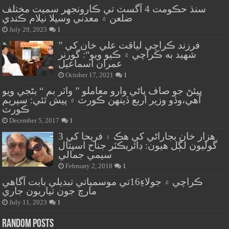
سنڌ حڪومت 4 آگسٽ تي ڪارونجهر سميت مختلف
ضلعن ۾ معدني وسيلا نيلام ڪندي
July 29, 2023
1
” فرزند ڪراچي لياقت علي خان کي
شهيد به ڪراچي ۾ ڪيو ويو“: گورنر
عمران اسماعيل
October 17, 2021
1
پيئڻ جو صاف پاڻي وارو معاملو ” واٽر بم “ بڻجي ويو
آهي،وڏو وزير اربع ڏينهن ڪورٽ ۾ پيش ٿئي: سپريم
ڪورٽ
December 5, 2017
1
هزار خان بجاراڻي کي هڪ ۽ فريحا کي 3
گوليون لڳل هيون: ڊائريڪٽر جناح اسپتال
سيمي جمالي
February 2, 2018
1
ڪراچي ۾ جولاءِ16تي موسمياتي تبديلي بابت آگاهي
مارچ جون تياريون جاري
July 11, 2023
1
Random Posts