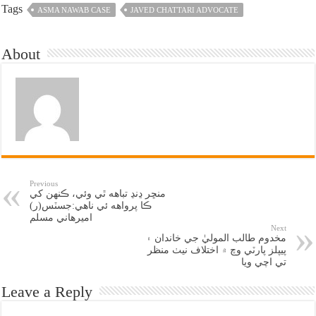
Tags
ASMA NAWAB CASE
JAVED CHATTARI ADVOCATE
About
Previous
منڇر ڍنڍ تباهه ٿي وئي، ڪنهن کي
ڪا پرواهه ئي ناهي:جسٽس(ر)
اميرهاني مسلم
Next
مخدوم طالب الموليٰ جي خاندان ۽
پيپلز پارٽي وچ ۾ اختلاف نيٺ منظر
تي اچي ويا
Leave a Reply