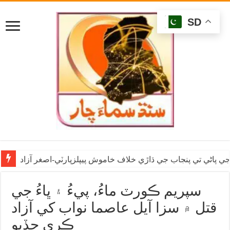
SD
ي پاڻي تي پنجاب جي ڌاڙي خلاف خاموش پيپلزپارٽي-اصغر آزاد
سپريم ڪورٽ ماءُ، پيءُ ۽ ڀاءُ جي
قتل ۾ سزا آيل عاصما نواب کي آزاد
ڪري ڇڏيو