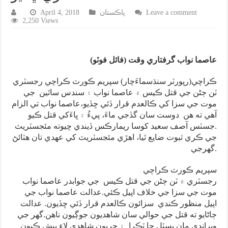
Leave a comment
پاڪستان
April 4, 2018
2,250 Views
عاصما نواب گرفتاري وقت (فائل فوٽو)
ڪراچي(رپورٽر سنڌسماءَچار) سپريم ڪورٽ ڪراچي رجسٽري
ٽن ڄڻن جي قتل ڪيس ۾ عاصما نواب ۽ سندس ساٿين جي
موت جي سزا کي ڪالعدم قرار ڏئي ڇڏيو،عاصما نواب تي الزام
آهي ته هن دوست سان گڏجي ماءَ، پيءُ ۽ ڀاءَکي قتل ڪيو
.جسٽس آصف سعيد کوسا ريمارڪس ڏيندي چيوته مئجسٽريٽ
جي ڪري ثبوت ضايع ٿيا، اهڙي مئجسٽريٽ کي عهدي تان هٽائڻ
گهرجي.
سپريم ڪورٽ ڪراچي
رجسٽري ۾ ٽن ڄڻن جي قتل ڪيس جي جوابدر عاصما نواب
موت جي سزا جي خلاف اپيل ڪئي.عدالت عاصما نواب جي
اپيل منظور ڪندي سزائون ڪالعدم قرار ڏئي ڇڏيون. عدالت
ڄاڻايو ته قتل جي حوالي سان شاهديون جوڳيون ناهن.گهر جي
ويرانڊي مان پسٽل جا ٽڪرا ۽ ڇريون شاهدي لاءِ پيش ڪيون