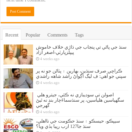
Recent
Popular
Comments
Tags
سنڌ جي پاڻي تي پنجاب جي ڌاڙي خلاف خاموش
پيپلزپارٽي-اصغر آزاد
4 weeks ago
ڪراچي صرف سنڌين، بهارين ۽ پٺاڻن جو نه پر
سڀني جو آهي: ف ليگ اڳواڻ راشد شاهه راشدي
4 weeks ago
اصولن تي سوديبازي نه ڪئي، جيترو هلي
سگهياسين هلياسين، پر سنڌسماءَچار بند نه ٿيڻ
گهرجي
4 weeks ago
سيپڪو، حيسڪو ۽ سنڌ حڪومت جي نااهلي،
سنڌ جا127 ارب رپيا ٻڏي ويا؟