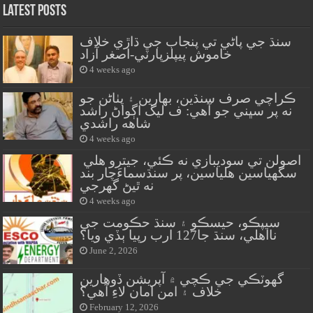
Latest Posts
سنڌ جي پاڻي تي پنجاب جي ڌاڙي خلاف
خاموش پيپلزپارٽي-اصغر آزاد
4 weeks ago
ڪراچي صرف سنڌين، بهارين ۽ پٺاڻن جو
نه پر سڀني جو آهي: ف ليگ اڳواڻ راشد
شاهه راشدي
4 weeks ago
اصولن تي سوديبازي نه ڪئي، جيترو هلي
سگهياسين هلياسين، پر سنڌسماءَچار بند
نه ٿيڻ گهرجي
4 weeks ago
سيپڪو، حيسڪو ۽ سنڌ حڪومت جي
نااهلي، سنڌ جا127 ارب رپيا ٻڏي ويا؟
June 2, 2026
گهوٽڪي جي ڪچي ۾ آپريشن ڏوهارين
خلاف ۽ امن امان لاءِ آهي؟
February 12, 2026