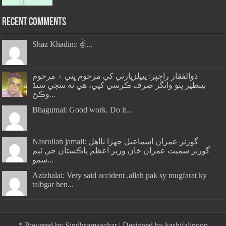
Recent Comments
Shaz Khadim: ✌️...
ذوالفقار راڄپر: پيپلزپارٽي کي مرحوم ڀٽي ۽ مرحوم
بينظير ڀٽو وانگر صرف ڪرسي کپي، هي ته سڄي سنڌ
وڪڻ...
Bhagumal: Good work. Do it...
Nasrullah jamali: گورنر عمران اسماعيل جھڙا نااهل
گورنر سميت عمران خان وزير اعظم پاڪستان جي ٽيم
سمو...
Azizhalai: Very said accident .allah pak sy mugfarat ky
talbgar hen...
*
Powered by
Sindhsamaachar
| Designed by
kashifalinoon