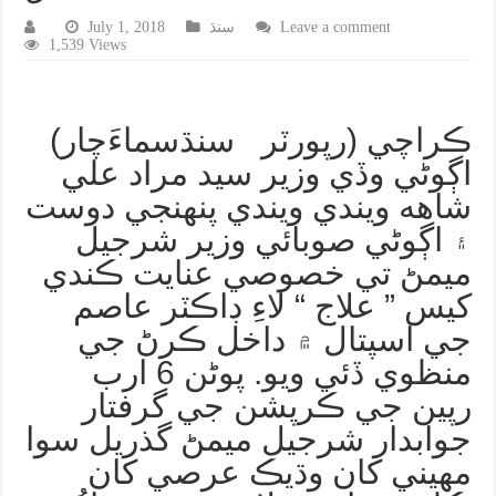
Leave a comment
سنڌ
July 1, 2018
1,539 Views
ڪراچي (رپورٽر سنڌسماءَچار)
اڳوڻي وڏي وزير سيد مراد علي
شاهه ويندي ويندي پنهنجي دوست
۽ اڳوڻي صوبائي وزير شرجيل
ميمڻ تي خصوصي عنايت ڪندي
کيس ” علاج “ لاءِ ڊاڪٽر عاصم
جي اسپتال ۾ داخل ڪرڻ جي
منظوي ڏئي ويو. پوڻن 6 ارب
رپين جي ڪرپشن جي گرفتار
جوابدار شرجيل ميمڻ گذريل سوا
مهيني کان وڌيڪ عرصي کان