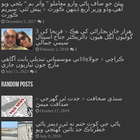
پيئڻ جو صاف پاڻي وارو معاملو ” واٽر بم “ بڻجي ويو
آهي،وڏو وزير اربع ڏينهن ڪورٽ ۾ پيش ٿئي: سپريم
ڪورٽ
December 5, 2017
1
هزار خان بجاراڻي کي هڪ ۽ فريحا کي 3
گوليون لڳل هيون: ڊائريڪٽر جناح اسپتال
سيمي جمالي
February 2, 2018
1
ڪراچي ۾ جولاءِ16تي موسمياتي تبديلي بابت آگاهي
مارچ جون تياريون جاري
July 11, 2023
1
Random Posts
سنڌي صحافت ۾ جدت ٿي گهرجي –
صداقت ميمڻ
October 17, 2019
پاڻي جي کوٽ ختم نه ٿي، ڊيمز پاڻي
خطرناڪ حد تائين گهٽجي ويو
July 9, 2018