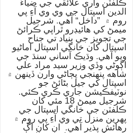
ڪلفٽن واري علائقي جي ضياءُ
الدين اسپتال جي وي وي آءِ پي
روم ۾ ”داخل“ آهي. شرجيل
ميمڻ کي هائيڊرو ٿراپي ڪرائڻ
جي تجويز جي بنياد تي جناح
اسپتال کان خانگي اسپتال اماڻيو
ويو آهي. وڌيڪ آساني سنڌ جي
اڳوڻي وڏي وزير سيد مراد علي
شاهه پنهنجي پڄاڻي وارن ڏينهن ۾
اسپتال کي جيل بڻائڻ جو
نوٽيفڪيشن جاري ڪري ڪئي.
شرجيل ميمڻ 18 مئي کان
ڪلفٽن جي خانگي اسپتال جي
پهرين منزل تي وي آءِ پي روم ۾
رهائش پذير آهي. ان کان اڳ