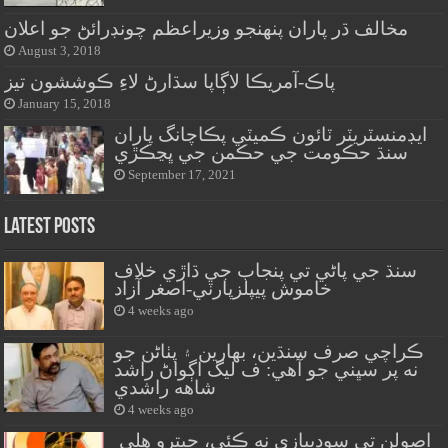
مخالف ڌر پاران پنهنجو وزيراعظم چونڊرائڻ جو اعلان
August 3, 2018
پاڪ-آمريڪا لاڳاپا سڌارڻ لاءِ ڪوششون تيز
January 15, 2018
ايڊمنسٽريٽر ٽائون ڪميٽي پڪاچانگ پاران
سنڌ حڪومت جي حڪمن جي ڀڃڪڙي
September 17, 2021
Latest Posts
سنڌ جي پاڻي تي پنجاب جي ڌاڙي خلاف
خاموش پيپلزپارٽي-اصغر آزاد
4 weeks ago
ڪراچي صرف سنڌين، بهارين ۽ پٺاڻن جو
نه پر سڀني جو آهي: ف ليگ اڳواڻ راشد
شاهه راشدي
4 weeks ago
اصولن تي سوديبازي نه ڪئي، جيترو هلي