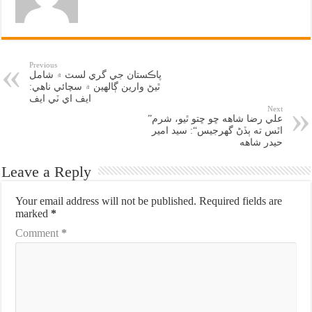
Previous
پاڪستان جي گري لسٽ ۾ شامل
ٿيڻ وارين ڳالهين ۾ سچائي ناهي:
ايف اي ٽي ايف
Next
”علي رضا شاهه ڇو ڇتو ٿيو، شرم
اٿس ته ٻڏڻ گهرجيس“: سيد امير
حيدر شاهه
Leave a Reply
Your email address will not be published.
Required fields are
marked
*
Comment
*