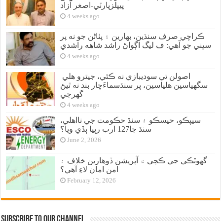
پيپلزپارٽي-اصغر آزاد
4 weeks ago
ڪراچي صرف سنڌين، بهارين ۽ پٺاڻن جو نه پر
سڀني جو آهي: ف ليگ اڳواڻ راشد شاهه راشدي
4 weeks ago
اصولن تي سوديبازي نه ڪئي، جيترو هلي
سگهياسين هلياسين، پر سنڌسماءَچار بند نه ٿيڻ
گهرجي
4 weeks ago
سيپڪو، حيسڪو ۽ سنڌ حڪومت جي نااهلي،
سنڌ جا127 ارب رپيا ٻڏي ويا؟
June 2, 2026
گهوٽڪي جي ڪچي ۾ آپريشن ڏوهارين خلاف ۽
امن امان لاءِ آهي؟
February 12, 2026
Subscribe to our Channel