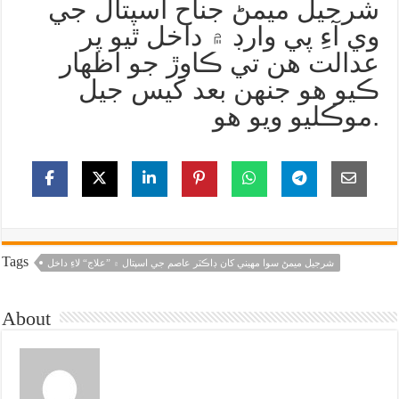
شرجيل ميمڻ جناح اسپتال جي
وي آءِ پي وارڊ ۾ داخل ٿيو پر
عدالت هن تي ڪاوڙ جو اظهار
ڪيو هو جنهن بعد کيس جيل
موڪليو ويو هو.
Tags
شرجيل ميمڻ سوا مهيني کان ڊاڪٽر عاصم جي اسپتال ۾ ”علاج“ لاءِ داخل
About