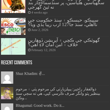
سگهياسين هلياسين، پر سنڌسماءَچار بند
نه ٿيڻ گهرجي
4 weeks ago
سيپڪو، حيسڪو ۽ سنڌ حڪومت جي
نااهلي، سنڌ جا127 ارب رپيا ٻڏي ويا؟
June 2, 2026
گهوٽڪي جي ڪچي ۾ آپريشن ڏوهارين
خلاف ۽ امن امان لاءِ آهي؟
February 12, 2026
Recent Comments
Shaz Khadim: ✌️...
ذوالفقار راڄپر: پيپلزپارٽي کي مرحوم ڀٽي ۽ مرحوم
بينظير ڀٽو وانگر صرف ڪرسي کپي، هي ته سڄي سنڌ
وڪڻ...
Bhagumal: Good work. Do it...