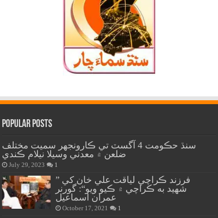
Popular Posts
سنڌ حڪومت 4 آگسٽ تي ڪارونجهر سميت مختلف
ضلعن ۾ معدني وسيلا نيلام ڪندي
July 29, 2023
1
” فرزند ڪراچي لياقت علي خان کي
شهيد به ڪراچي ۾ ڪيو ويو“: گورنر
عمران اسماعيل
October 17, 2021
1