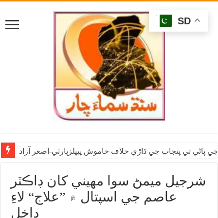
SD
ي پاڻي تي پنجاب جي ڌاڙي خلاف خاموش پيپلزپارٽي-اصغر آزاد
شرجيل ميمڻ سوا مهيني کان ڊاڪٽر
عاصم جي اسپتال ۾ ”علاج“ لاءِ
داخل