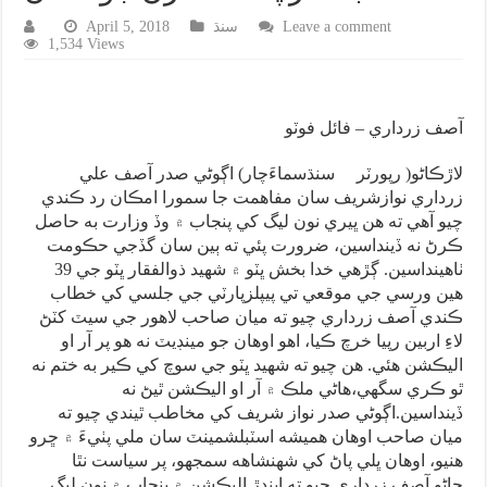
Leave a comment
سنڌ
April 5, 2018
1,534 Views
آصف زرداري – فائل فوٽو
لاڙڪاڻو( رپورٽر سنڌسماءَچار) اڳوڻي صدر آصف علي
زرداري نوازشريف سان مفاهمت جا سمورا امڪان رد ڪندي
چيو آهي ته هن ڀيري نون ليگ کي پنجاب ۾ وڏ وزارت به حاصل
ڪرڻ نه ڏينداسين، ضرورت پئي ته ٻين سان گڏجي حڪومت
ٺاهينداسين. ڳڙهي خدا بخش ڀٽو ۾ شهيد ذوالفقار ڀٽو جي 39
هين ورسي جي موقعي تي پيپلزپارٽي جي جلسي کي خطاب
ڪندي آصف زرداري چيو ته ميان صاحب لاهور جي سيٽ کٽڻ
لاءِ اربين رپيا خرچ ڪيا، اهو اوهان جو مينڊيٽ نه هو پر آر او
اليڪشن هئي. هن چيو ته شهيد ڀٽو جي سوچ کي ڪير به ختم نه
ٿو ڪري سگهي،هاڻي ملڪ ۾ آر او اليڪشن ٿيڻ نه
ڏينداسين.اڳوڻي صدر نواز شريف کي مخاطب ٿيندي چيو ته
ميان صاحب اوهان هميشه اسٽبلشمينٽ سان ملي پٺيءَ ۾ ڇرو
هنيو، اوهان ڀلي پاڻ کي شهنشاهه سمجهو، پر سياست نٿا
ڄاڻو.آصف زرداري چيو ته ايندڙ اليڪشن ۾ پنجاب ۾ نون ليگ