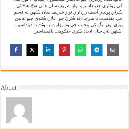
کي روئاري ڇڏينداسين، نواز شريف سان هاڻي هڪ هڪاڻي
ڪرڻي پوندي.آصف زرداري نواز شريف سان ڪنهن به قسم
جي مفاهمت يا سرچاءَ نه ڪرڻ جو اعلان ڪندي چيو ته هن
ڀيري نون ليگ کي پنجاب جي وڏ وزارت به وٺڻ نه ڏينداسين،
ڪنهن ٻئي سان اتحاد ڪري حڪومت ٺاهينداسين.
About