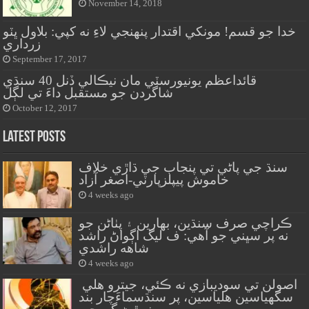
November 14, 2018
خدا جو قسم! مونکي اقتدار پنهنجي لاءِ نه کپي: بلاول ڀٽو
زرداري
September 17, 2017
قائداعظم يونيورسٽي مان نيڪالي ڏنل 40 سنڌي
شاگردن جو مستقبل داءَ تي لڳل
October 12, 2017
Latest Posts
سنڌ جي پاڻي تي پنجاب جي ڌاڙي خلاف
خاموش پيپلزپارٽي-اصغر آزاد
4 weeks ago
ڪراچي صرف سنڌين، بهارين ۽ پٺاڻن جو
نه پر سڀني جو آهي: ف ليگ اڳواڻ راشد
شاهه راشدي
4 weeks ago
اصولن تي سوديبازي نه ڪئي، جيترو هلي
سگهياسين هلياسين، پر سنڌسماءَچار بند