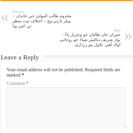
Previous
مخدوم طالب الموليٰ جي خاندان ۽
پيپلز پارٽي وچ ۾ اختلاف نيٺ منظر
تي اچي ويا
Next
عمران خان طالبان جو وڇڙيل ڀاءُ ۽
نواز شريف ڊڪٽيٽر ضياءَ جو روحاني
اولاد آهي: بلاول ڀٽو زرداري
Leave a Reply
Your email address will not be published.
Required fields are
marked
*
Comment
*