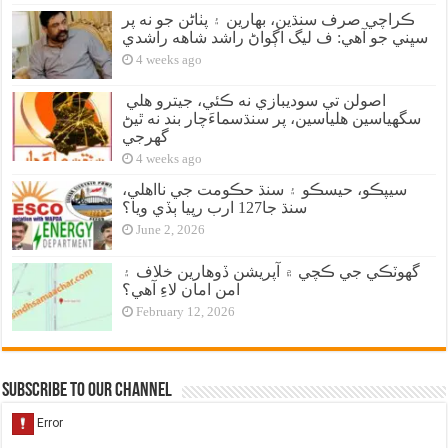
ڪراچي صرف سنڌين، بهارين ۽ پٺاڻن جو نه پر
سڀني جو آهي: ف ليگ اڳواڻ راشد شاهه راشدي
4 weeks ago
اصولن تي سوديبازي نه ڪئي، جيترو هلي
سگهياسين هلياسين، پر سنڌسماءَچار بند نه ٿيڻ
گهرجي
4 weeks ago
سيپڪو، حيسڪو ۽ سنڌ حڪومت جي نااهلي،
سنڌ جا127 ارب رپيا ٻڏي ويا؟
June 2, 2026
گهوٽڪي جي ڪچي ۾ آپريشن ڏوهارين خلاف ۽
امن امان لاءِ آهي؟
February 12, 2026
Subscribe to our Channel