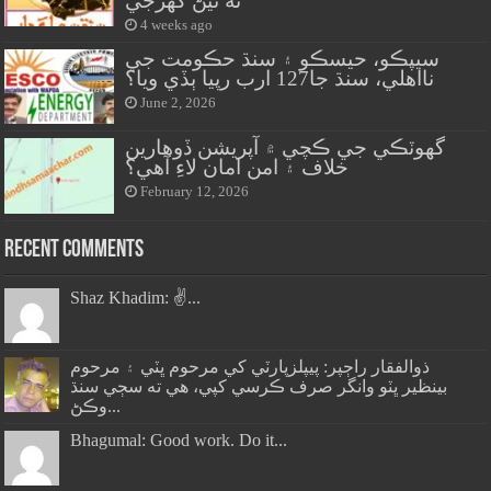
نه ٿيڻ گهرجي
4 weeks ago
سيپڪو، حيسڪو ۽ سنڌ حڪومت جي
نااهلي، سنڌ جا127 ارب رپيا ٻڏي ويا؟
June 2, 2026
گهوٽڪي جي ڪچي ۾ آپريشن ڏوهارين
خلاف ۽ امن امان لاءِ آهي؟
February 12, 2026
Recent Comments
Shaz Khadim: ✌️...
ذوالفقار راڄپر: پيپلزپارٽي کي مرحوم ڀٽي ۽ مرحوم
بينظير ڀٽو وانگر صرف ڪرسي کپي، هي ته سڄي سنڌ
وڪڻ...
Bhagumal: Good work. Do it...