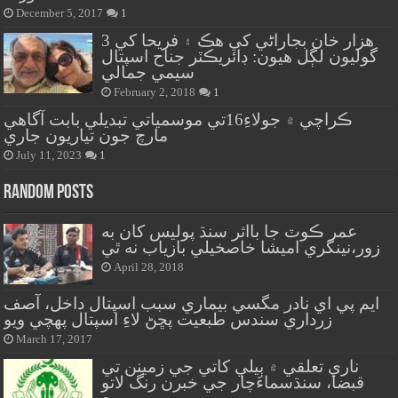
December 5, 2017
1
هزار خان بجاراڻي کي هڪ ۽ فريحا کي 3
گوليون لڳل هيون: ڊائريڪٽر جناح اسپتال
سيمي جمالي
February 2, 2018
1
ڪراچي ۾ جولاءِ16تي موسمياتي تبديلي بابت آگاهي
مارچ جون تياريون جاري
July 11, 2023
1
Random Posts
عمر ڪوٽ جا بااثر سنڌ پوليس کان به
زور،نينگري اميشا خاصخيلي بازياب نه ٿي
April 28, 2018
ايم پي اي نادر مگسي بيماري سبب اسپتال داخل، آصف
زرداري سندس طبعيت پڇڻ لاءِ اسپتال پهچي ويو
March 17, 2017
ناري تعلقي ۾ ٻيلي کاتي جي زمينن تي
قبضا، سنڌسماءَچار جي خبرن رنگ لاتو