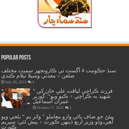
Popular Posts
سنڌ حڪومت 4 آگسٽ تي ڪارونجهر سميت مختلف
ضلعن ۾ معدني وسيلا نيلام ڪندي
July 29, 2023
1
” فرزند ڪراچي لياقت علي خان کي
شهيد به ڪراچي ۾ ڪيو ويو“: گورنر
عمران اسماعيل
October 17, 2021
1
پيئڻ جو صاف پاڻي وارو معاملو ” واٽر بم “ بڻجي ويو
آهي،وڏو وزير اربع ڏينهن ڪورٽ ۾ پيش ٿئي: سپريم
ڪورٽ