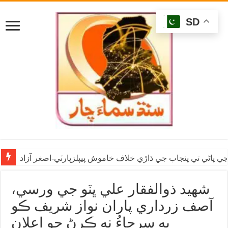
SD
ي پاڻي تي پنجاب جي ڌاڙي خلاف خاموش پيپلزپارٽي-اصغر آزاد
شهيد ذوالفقار علي ڀٽو جي ورسي،
آصف زرداري پاران نواز شريف ڪو
به سرچاءُ نه ڪرڻ جو اعلان