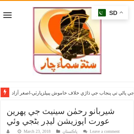
SD
ي پاڻي تي پنجاب جي ڌاڙي خلاف خاموش پيپلزپارٽي-اصغر آزاد
شيربانو رحمٰن سينيٽ جي پهرين
عورت اپوزيشن ليڊر بڻجي وئي
Leave a comment
پاڪستان
March 23, 2018