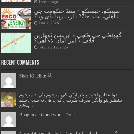
4 weeks ago
سيپڪو، حيسڪو ۽ سنڌ حڪومت جي
نااهلي، سنڌ جا127 ارب رپيا ٻڏي ويا؟
June 2, 2026
گهوٽڪي جي ڪچي ۾ آپريشن ڏوهارين
خلاف ۽ امن امان لاءِ آهي؟
February 12, 2026
Recent Comments
Shaz Khadim: ✌️...
ذوالفقار راڄپر: پيپلزپارٽي کي مرحوم ڀٽي ۽ مرحوم
بينظير ڀٽو وانگر صرف ڪرسي کپي، هي ته سڄي سنڌ
وڪڻ...
Bhagumal: Good work. Do it...
Nasrullah jamali: گورنر عمران اسماعيل جھڙا نااهل