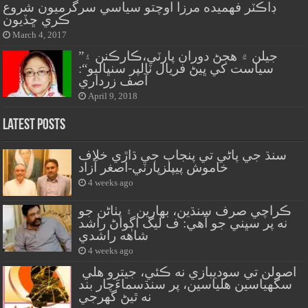
ڊاڪٽر فهميده مرزا اوچتو سياسي سرگرميون شروع
ڪري ڇڏيون
March 4, 2017
”جيلن ۾ هجڻ دوران پارٽي،ڪارڪنن ۽
سياست کي ڀيڻ فريال ٽالپر سنڀاليو“:
آصف زرداري
April 9, 2018
Latest Posts
سنڌ جي پاڻي تي پنجاب جي ڌاڙي خلاف
خاموش پيپلزپارٽي-اصغر آزاد
4 weeks ago
ڪراچي صرف سنڌين، بهارين ۽ پٺاڻن جو
نه پر سڀني جو آهي: ف ليگ اڳواڻ راشد
شاهه راشدي
4 weeks ago
اصولن تي سوديبازي نه ڪئي، جيترو هلي
سگهياسين هلياسين، پر سنڌسماءَچار بند
نه ٿيڻ گهرجي