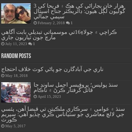
هزار خان بجاراڻي کي هڪ ۽ فريحا کي 3
گوليون لڳل هيون: ڊائريڪٽر جناح اسپتال
سيمي جمالي
February 2, 2018
1
ڪراچي ۾ جولاءِ16تي موسمياتي تبديلي بابت آگاهي
مارچ جون تياريون جاري
July 11, 2023
1
Random Posts
ناري جي آبادگارن جو پاڻي کوٽ خلاف احتجاج
May 18, 2018
سنڌ پوليس؛ پروفيسر اجمل ساوند جا
قاتل گرفتار ڪرڻ ۾ ناڪام
April 15, 2023
سنڌ ۾ عوامي ۽ سرڪاري ملڪيتن تي قبضا آهن، پئسي
جي لالچ معاشري جو ستياناس ڪري ڇڏيو آهي: سپريم
ڪورٽ
May 5, 2017