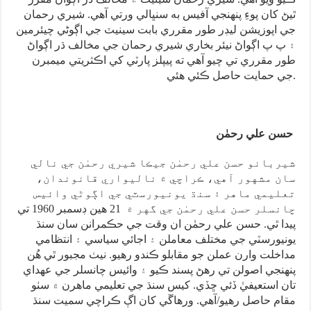
ٿيڻ کان پوءِ پنهنجي آفيس به سنڀالي ورتي آهي. شيري رحمان
جي اپوزيشن ليڊر طور مقرري بابت سينيٽ جي اڳوڻي چيئرمين
۽ پ پ اڳواڻ نيئر بخاري شيري رحمان جي مخالف ڌر اڳواڻ
طور مقرري تي چيو آهي ته پيپلز پارٽي کي اڪثريتي ميمبرن
جي حمايت حاصل ڪئي هئي.
حسن علي رحمٰن
شيربانو حسن علي رحمٰن جيڪا شيري رحمٰن جي نالي
سان مشهور آهي، ڪراچي ۾ ناليواري قانوندان،
تعليمي ماهر ۽ سنڌ يونيورسٽي جي اڳوڻي وائيس
چانسلر حسن علي رحمٰن جي گهر ۾ 21 هين ڊسمبر 1960 تي
پيدا ٿي. حسن علي رحمٰن ان وقت جي حڪمرانن سان سنڌ
يونيورسٽي جي مختلف معاملن ۽ اجائي سياسي ۽ انتظامي
مداخلت وارن عملن جو مقابلو ڪندو رهيو. نيٺ مجبور ٿي هُن
پنهنجي اصولن تي رهڻ پسند ڪيو ۽ وائيس چانسلر جي عهداي
تان استعيفيٰ ڏئي ڇڏي. کيس سنڌ جي تعليمي ماهرن ۾ سٺو
مقام حاصل رهيو/آهي. ورهاڱي کان اڳ ڪراچي سميت سنڌ