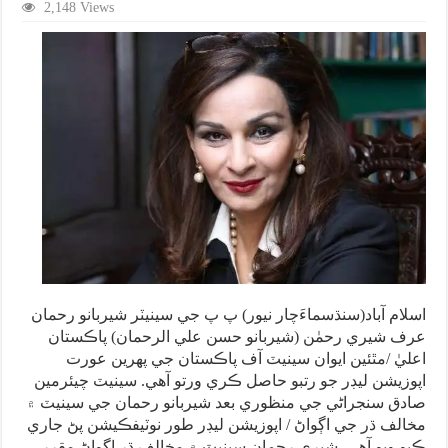
2,148 Views
اسلام آباد(سنڌسماءَچار نيور) پ پ جي سينيٽر شيربانو رحمان
عرف شيري رحمٰن (شيربانو حسن علي الرحمان) پاڪستان
اعليٰ /مٿئين ايوان سينيٽ آف پاڪستان جي پهرين عورت
اپوزيشن ليڊر جو رتبو حاصل ڪري ورتو آهي. سينيٽ چيئرمين
صادق سنجراڻي جي منظوري بعد شيربانو رحمان جي سينيٽ ۾
مخالف ڌر جي اڳواڻ / اپوزيشن ليڊر طور نوٽيفڪيشن پڻ جاري
ڪيو ويو آهي. شيري رحمان سينيٽ ۾ مخالف ڌر اڳواڻ مقرر