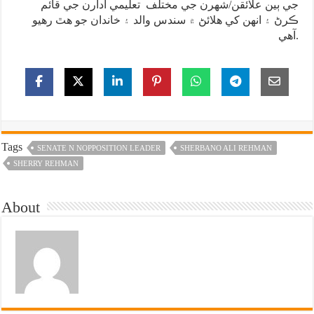
جي ٻين علائقن/شهرن جي مختلف تعليمي ادارن جي قائم
ڪرڻ ۽ انهن کي هلائڻ ۾ سندس والد ۽ خاندان جو هٿ رهيو
آهي.
Tags
SENATE N NOPPOSITION LEADER
SHERBANO ALI REHMAN
SHERRY REHMAN
About