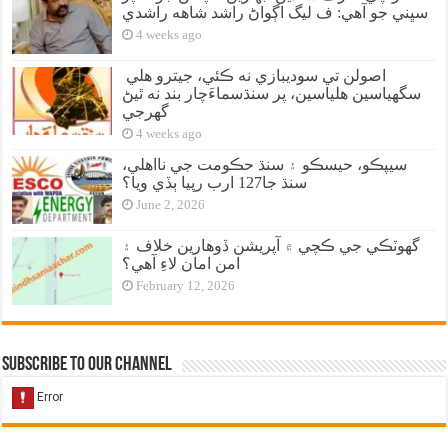
سڀني جو آهي: ف ليگ اڳواڻ راشد شاهه راشدي
4 weeks ago
اصولن تي سوديبازي نه ڪئي، جيترو هلي
سگهياسين هلياسين، پر سنڌسماءَچار بند نه ٿيڻ
گهرجي
4 weeks ago
سيپڪو، حيسڪو ۽ سنڌ حڪومت جي نااهلي،
سنڌ جا127 ارب رپيا ٻڏي ويا؟
June 2, 2026
گهوٽڪي جي ڪچي ۾ آپريشن ڏوهارين خلاف ۽
امن امان لاءِ آهي؟
February 12, 2026
Subscribe to our Channel