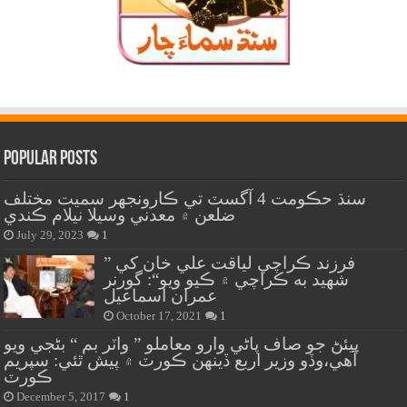
Popular Posts
سنڌ حڪومت 4 آگسٽ تي ڪارونجهر سميت مختلف
ضلعن ۾ معدني وسيلا نيلام ڪندي
July 29, 2023
1
” فرزند ڪراچي لياقت علي خان کي
شهيد به ڪراچي ۾ ڪيو ويو“: گورنر
عمران اسماعيل
October 17, 2021
1
پيئڻ جو صاف پاڻي وارو معاملو ” واٽر بم “ بڻجي ويو
آهي،وڏو وزير اربع ڏينهن ڪورٽ ۾ پيش ٿئي: سپريم
ڪورٽ
December 5, 2017
1