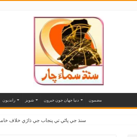
مضمون
دنيا جهان جون خبرون
شوبز
رانديون
سنڌ جي پاڻي تي پنجاب جي ڌاڙي خلاف خاموش