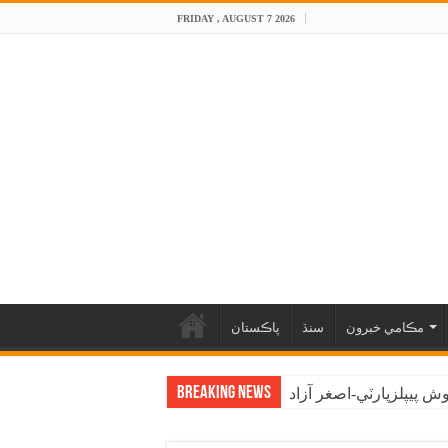
FRIDAY , AUGUST 7 2026
مڪامي خبرون
سنڌ
پاڪستان
Breaking News
 پيپلزپارٽي-اصغر آزاد