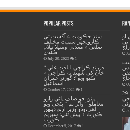
Popular Posts
Ran
 او
سنڌ حڪومت 4 آگسٽ تي
 تي
ڪارونجهر سميت مختلف
راڄ
ضلعن ۾ معدني وسيلا نيلام
ڪندي
Au
July 29, 2023
1
ست
يس
” فرزند ڪراچي لياقت علي
قن
خان کي شهيد به ڪراچي ۾
جاج
ڪيو ويو“: گورنر عمران
اسماعيل
Oc
October 17, 2021
1
گل پلازا سانحي ۾ 29
ن جي تصديق، 11 جي
پيئڻ جو صاف پاڻي وارو
ئي
معاملو ” واٽر بم “ بڻجي ويو
آهي،وڏو وزير اربع ڏينهن
Ja
ڪورٽ ۾ پيش ٿئي: سپريم
ڪورٽ
December 5, 2017
1