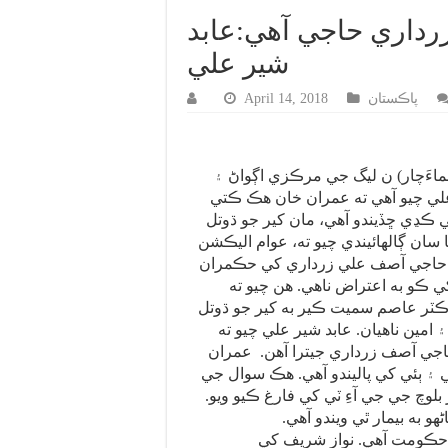
داري حاجي آهي:عابد
شير علي
پاڪستان
April 14, 2018
سماءَچار) ن ليگ جي مرڪزي اڳواڻ ۽
لي چيو آهي ته عمران خان هڪ ڪتي
کي ڪڍي ڇڏيندو آهي، مان کير جو ڌوتل
يا سان ڳالهائيندي چيو ته، عوام اليڪشن
حاجي آصف علي زرداري کي حڪمران
ي ڪو به اعتراض ناهي. هن چيو ته
ڪٽر عاصم سميت ڪير به کير جو ڌوتل
۽ امين ناهيان. عابد شير علي چيو ته
جي آصف زرداري جيترا آهن. عمران
۽ ٻئي کي پاليندو آهي. هڪ سوال جي
بلوچ جي جي آءِ ٽي کي فارغ ڪيو ويو.
هو به بيمار ٿي ويندو آهي.
لغ حڪومت آهي. نواز شريف کي