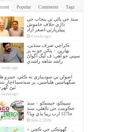
ecent
Popular
Comments
Tags
سنڌ جي پاڻي تي پنجاب جي
ڌاڙي خلاف خاموش
پيپلزپارٽي-اصغر آزاد
4 weeks ago
ڪراچي صرف سنڌين،
بهارين ۽ پٺاڻن جو نه پر
سڀني جو آهي: ف ليگ اڳواڻ
راشد شاهه راشدي
4 weeks ago
سگهياسين هلياسين، پر سنڌسماءَچار بند 
ٿيڻ گهر
4 weeks ago
سيپڪو، حيسڪو ۽ سنڌ
حڪومت جي نااهلي، سنڌ
جا127 ارب رپيا ٻڏي ويا؟
June 2, 2026
گهوٽڪي جي ڪچي ۾