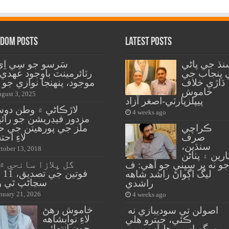
dom Posts
Latest Posts
نڌ جي پاڻي
سَرسو جو سِي اِي
 پنجاب جي
رٽائرمينٽ باوجود عهدي
ڌاڙي خلاف
موجود، پنهنجا نوازي جو 
خاموش
gust 3, 2025
پيپلزپارٽي-اصغر آزاد
لاڙڪاڻي ۾ وطن دو
4 weeks ago
مزدور فيڊريشن جو رائ
ڪراچي
ملز جي پورهيتن جي ح
صرف
لاءِ احت
سنڌين،
tober 13, 2018
ارين ۽ پٺاڻن
و نه پر سڀني جو آهي: ف
فوتي
ليگ اڳواڻ راشد شاهه
سڃاڻپ ٿي و
راشدي
nuary 21, 2026
4 weeks ago
خاموش رهڻ
اصولن تي سوديبازي نه
لاءِ نوابشاهه
ڪئي، جيترو هلي
جون انتهائي
سگهياسين هلياسين، پر