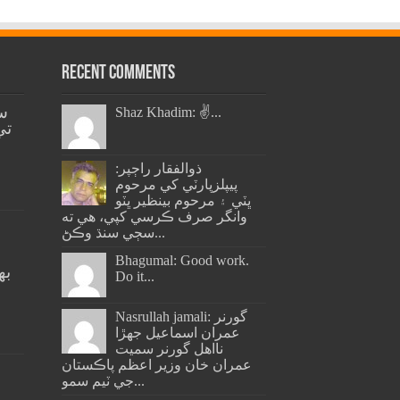
Recent Comments
س
Shaz Khadim: ✌️...
تي
ذوالفقار راڄپر:
پيپلزپارٽي کي مرحوم
ڀٽي ۽ مرحوم بينظير ڀٽو
وانگر صرف ڪرسي کپي، هي ته
سڄي سنڌ وڪڻ...
Bhagumal: Good work.
به
Do it...
ج
Nasrullah jamali: گورنر
عمران اسماعيل جھڙا
نااهل گورنر سميت
عمران خان وزير اعظم پاڪستان
جي ٽيم سمو...