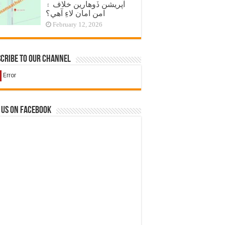
آپريشن ڏوهارين خلاف ۽
امن امان لاءِ آهي؟
February 12, 2026
cribe to our Channel
 us on Facebook