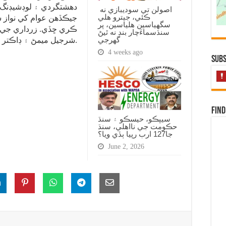
دهشتگردي ۽ لوڊشيڊنگ 
اصولن تي سوديبازي نه
ڪئي، جيترو هلي
جيڪڏهن عوام کي نواز ش
سگهياسين هلياسين، پر
ڪري ڇڏي. زرداري جي 
سنڌسماءَچار بند نه ٿيڻ
گهرجي
شرجيل ميمڻ ۽ ڊاڪتر عاصم کير جا ڌوتل ناهن.
4 weeks ago
Subs
Find
سيپڪو، حيسڪو ۽ سنڌ
حڪومت جي نااهلي، سنڌ
جا127 ارب رپيا ٻڏي ويا؟
June 2, 2026