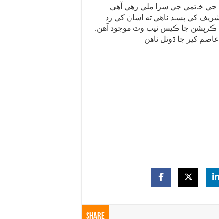
جي خاتمي جي سزا ملي رهي آهي.
ريف کي پسند ناهي ته اسان کي رد
ڪرپشن جا ڪيس نيب وٽ موجود آهن.
Share