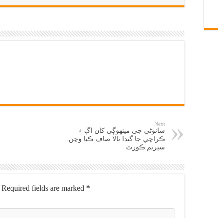
Next
سانوڻي جي مينهوڳي کان اڳ ۾
ڪراچي جا گندا نالا صاف ڪيا وڃن:
سپريم ڪورٽ
Required fields are marked
*