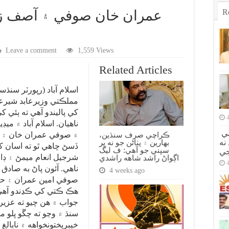
R
عمران خان صوفي ۽ آصف زر
Leave a comment
1,559 Views
Related Articles
اسلام آباد (رپورٽر سنڌ
مملڪتي وزيرعابد شيرع
کي پاليندو آهي ته ٻئي 
ناهيان. اسلام آباد ۾ ميڊ
اصولن تي سوديبازي نه ڪئي، جيترو هلي
ڪراچي صرف سنڌين،
۾ صوفي عمران خان ۽ 
بهارين ۽ پٺاڻن جو نه پر
نه
ڏسڻ چاهي ٿو ته اسان ک
سڀني جو آهي: ف ليگ
جي
شرجيل انعام ميمڻ ۽ ڊا
اڳواڻ راشد شاهه راشدي
ناهي. آئون پاڻ به صادق 
4 weeks ago
صوفي امين عمران ۽ حا
هڪ ڪتي کي ڪڍندو آهي 
جواب ۾ هن چيو ته عزير 
سنڌ ۾ وڃو ته چڱو ڀلو ماڻ
خيبرپختونخواهه ۾ نابا