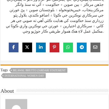
جڏهن مرڪز ۽ ٻين صوبن ۾ حڪومت ۾ آئي ته سنڌ وانگر
مرڪز،پنجاب، خيبرپختونخواه ۽ بلوچستان صوبن ۾ پڻ عورتن
جي سرڪاري نوڪرين جي ڪوٽا ۾ اضافو ڪندي، بلاول ڀٽو
زرداري سنڌ حڪومت کي هدايت ڪئي آهي ته صوبي جي هر
کاتي ۽ سرڪاري اختيارين ۾ عورتن جي نوڪرين واري ڪوٽا تي
مڪمل عمل لاءِ هڪ هموار طريقي ڪار جوڙيو وڃي.
Tags
BILAWAL BHUTTO ZARDARI STATEMENT
INTERNATIONAL WOMEN DAY
About