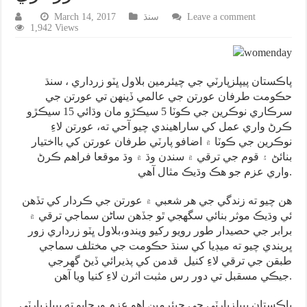
Leave a comment
سنڌ
March 14, 2017
1,942 Views
پاڪستان پيپلزپارٽي جي چيئرمين بلاول ڀٽو زرداري ، سنڌ
حڪومت طرفان عورتن جي عالمي ڏينهن تي عورتن جي
سرڪاري نوڪرين جي ڪوٽا 5 سيڪڙو مان وڌائي 15 سيڪڙو
ڪرڻ واري عمل کي ساراهيندي چيو آحي ته، عورتن لاءِ
نوڪرين جي ڪوٽا ۾ اضافو پارٽي طرفان عورتن کي بااختيار
بنائڻ ۽ قوم جي ترقي ۾ سندن وڌ ۾ وڌ موقعا فراهم ڪرڻ
واري عزم جو هڪ وڌيڪ مثال آهي.
هن چيو ته زندگي جي هر شعبي ۾ عورتن جي ڪردار کي تڏهن
ئي وڌيڪ موثر بنائي سگهجي ٿو جڏهن ساڻن سماجي ترقي ۾
برابر جي حصيدار طور رويو رکيو ويندو،بلاول ڀٽو زرداري زور
ڀريندي چيو ته ميڊيا کي سنڌ حڪومت جي مختلف سماجي
طبقن جي ترقي لاءِ کنيل قدمن کي پذيرائي ڏيڻ گهرجي
جيڪي مسقبل تي دور رس مثبت اثرن لاءِ کنيا ويا آهن.
پاڪستان پيپلزپارٽي جي چيئرمين اهو عزم ورجايو ته پيپلزپارٽي