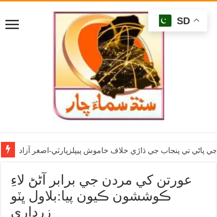
SD
ي پاڻي تي پنجاب جي ڌاڙي خلاف خاموش پيپلزپارٽي-اصغر آزاد
عورتن کي مردن جي برابر آڻڻ لاءِ
ڪوششون ڪيون پيا:بلاول ڀٽو
زرداري