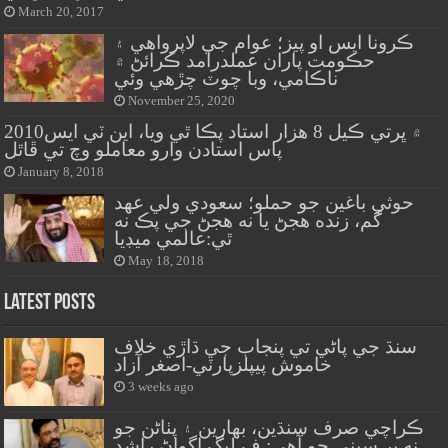
March 20, 2017
ڪرونا ايس او پيز؛ عوام جي لاپرواهي ۽
حڪومت پاران عملدرآمد ڪرائڻ ۾
ناڪامي، وبا چوٽ چڙهي وئي
November 25, 2020
2010۾ ڀرتي ڪيل 8 هزار استاد پڪا ٿي ويا، اين ٽي ايس
پاس استادن وارو معاملو وچ تي ڦاٿل
January 8, 2018
حوثي باغين جو حملو؛ سعودي ولي عهد
گم، زنده هجڻ يا نه هجڻ جي پڪ نه
ٿي:عالمي ميڊيا
May 18, 2018
Latest Posts
سنڌ جي پاڻي تي پنجاب جي ڌاڙي خلاف
خاموش پيپلزپارٽي-اصغر آزاد
3 weeks ago
ڪراچي صرف سنڌين، بهارين ۽ پٺاڻن جو
نه پر سڀني جو آهي: ف ليگ اڳواڻ راشد