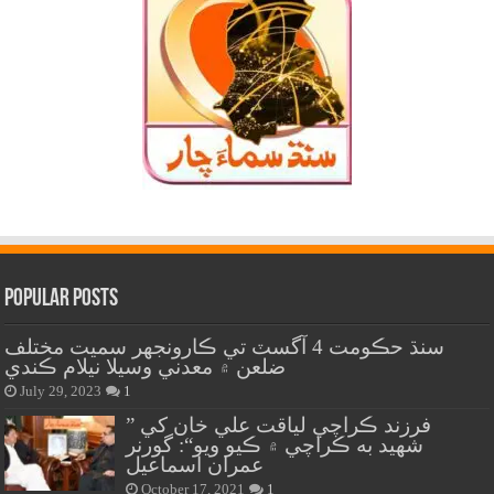
Popular Posts
سنڌ حڪومت 4 آگسٽ تي ڪارونجهر سميت مختلف
ضلعن ۾ معدني وسيلا نيلام ڪندي
July 29, 2023
1
” فرزند ڪراچي لياقت علي خان کي
شهيد به ڪراچي ۾ ڪيو ويو“: گورنر
عمران اسماعيل
October 17, 2021
1