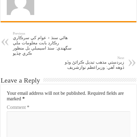
Previous
هاڻي سنڌ ۾ عوام کي سرڪاري
رڪارڊ بابت معلومات ملي
سگهندي: سنڌ اسيمبلي بل منظور
ڪري ڇڏيو
Next
زبردستي مذهب تبديل ڪرائڻ وڏو
ڏوهه آهي: وزيراعظم نوازشريف
Leave a Reply
Your email address will not be published.
Required fields are
marked
*
Comment
*