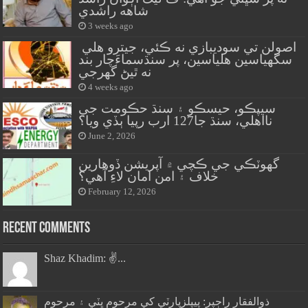
شاهه راشدي
3 weeks ago
اصولن تي سوديبازي نه ڪئي، جيترو هلي
سگهياسين هلياسين، پر سنڌسماءَچار بند
نه ٿيڻ گهرجي
4 weeks ago
سيپڪو، حيسڪو ۽ سنڌ حڪومت جي
نااهلي، سنڌ جا127 ارب رپيا ٻڏي ويا؟
June 2, 2026
گهوٽڪي جي ڪچي ۾ آپريشن ڏوهارين
خلاف ۽ امن امان لاءِ آهي؟
February 12, 2026
Recent Comments
Shaz Khadim: ✌️...
ذوالفقار راڄپر: پيپلزپارٽي کي مرحوم ڀٽي ۽ مرحوم