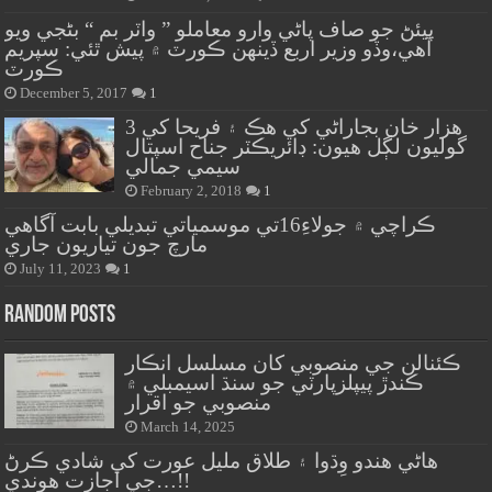
پيئڻ جو صاف پاڻي وارو معاملو ” واٽر بم “ بڻجي ويو
آهي،وڏو وزير اربع ڏينهن ڪورٽ ۾ پيش ٿئي: سپريم
ڪورٽ
December 5, 2017
1
هزار خان بجاراڻي کي هڪ ۽ فريحا کي 3
گوليون لڳل هيون: ڊائريڪٽر جناح اسپتال
سيمي جمالي
February 2, 2018
1
ڪراچي ۾ جولاءِ16تي موسمياتي تبديلي بابت آگاهي
مارچ جون تياريون جاري
July 11, 2023
1
Random Posts
ڪئنالن جي منصوبي کان مسلسل انڪار
ڪندڙ پيپلزپارٽي جو سنڌ اسيمبلي ۾
منصوبي جو اقرار
March 14, 2025
هاڻي هندو وِڌوا ۽ طلاق مليل عورت کي شادي ڪرڻ
جي اجازت هوندي…!!