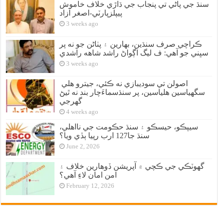
سنڌ جي پاڻي تي پنجاب جي ڌاڙي خلاف خاموش
پيپلزپارٽي-اصغر آزاد
3 weeks ago
ڪراچي صرف سنڌين، بهارين ۽ پٺاڻن جو نه پر
سڀني جو آهي: ف ليگ اڳواڻ راشد شاهه راشدي
3 weeks ago
اصولن تي سوديبازي نه ڪئي، جيترو هلي
سگهياسين هلياسين، پر سنڌسماءَچار بند نه ٿيڻ
گهرجي
4 weeks ago
سيپڪو، حيسڪو ۽ سنڌ حڪومت جي نااهلي،
سنڌ جا127 ارب رپيا ٻڏي ويا؟
June 2, 2026
گهوٽڪي جي ڪچي ۾ آپريشن ڏوهارين خلاف ۽
امن امان لاءِ آهي؟
February 12, 2026