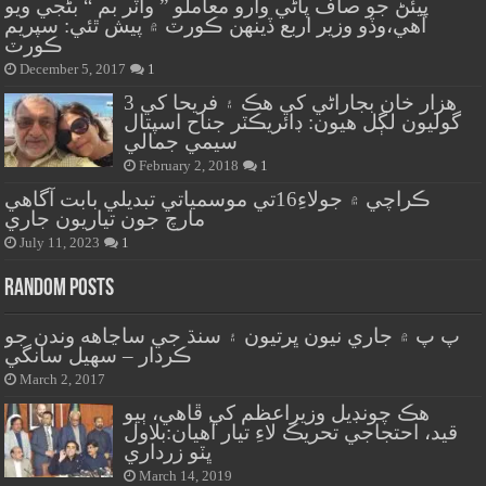
پيئڻ جو صاف پاڻي وارو معاملو ” واٽر بم “ بڻجي ويو
آهي،وڏو وزير اربع ڏينهن ڪورٽ ۾ پيش ٿئي: سپريم
ڪورٽ
December 5, 2017
1
هزار خان بجاراڻي کي هڪ ۽ فريحا کي 3
گوليون لڳل هيون: ڊائريڪٽر جناح اسپتال
سيمي جمالي
February 2, 2018
1
ڪراچي ۾ جولاءِ16تي موسمياتي تبديلي بابت آگاهي
مارچ جون تياريون جاري
July 11, 2023
1
Random Posts
پ پ ۾ جاري نيون ڀرتيون ۽ سنڌ جي ساڃاهه وندن جو
ڪردار – سهيل سانگي
March 2, 2017
هڪ چونڊيل وزيراعظم کي ڦاهي، ٻيو
قيد، احتجاجي تحريڪ لاءِ تيار آهيان:بلاول
ڀٽو زرداري
March 14, 2019