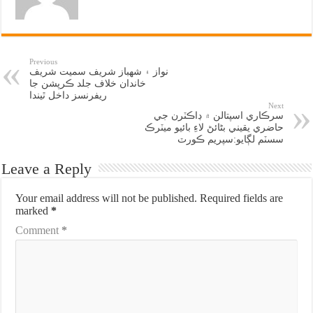
Previous
نواز ۽ شهباز شريف سميت شريف
خاندان خلاف جلد ڪرپشن جا
ريفرنسز داخل ٿيندا
Next
سرڪاري اسپتالن ۾ ڊاڪٽرن جي
حاضري يقيني بڻائڻ لاءِ بائيو ميٽرڪ
سسٽم لڳايو:سپريم ڪورٽ
Leave a Reply
Your email address will not be published.
Required fields are
marked
*
Comment
*