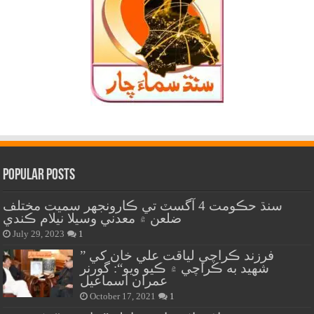
Popular Posts
سنڌ حڪومت 4 آگسٽ تي ڪارونجهر سميت مختلف
ضلعن ۾ معدني وسيلا نيلام ڪندي
July 29, 2023
1
” فرزند ڪراچي لياقت علي خان کي
شهيد به ڪراچي ۾ ڪيو ويو“: گورنر
عمران اسماعيل
October 17, 2021
1