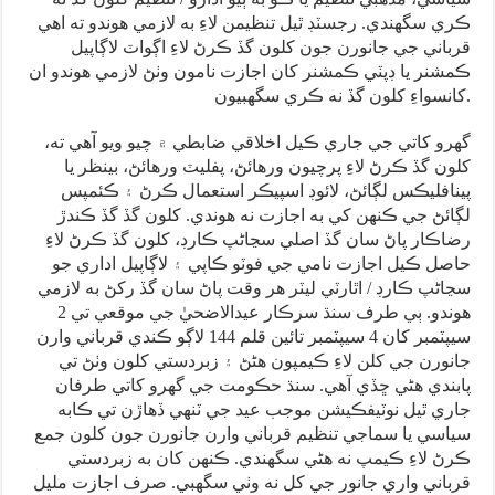
ڪري سگهندي. رجسٽڊ ٿيل تنظيمن لاءِ به لازمي هوندو ته اهي
قرباني جي جانورن جون کلون گڏ ڪرڻ لاءِ اڳواٽ لاڳاپيل
ڪمشنر يا ڊپٽي ڪمشنر کان اجازت نامون وٺڻ لازمي هوندو ان
کانسواءِ کلون گڏ نه ڪري سگهبيون.
گهرو کاتي جي جاري ڪيل اخلاقي ضابطي ۾ چيو ويو آهي ته،
کلون گڏ ڪرڻ لاءِ پرچيون ورهائڻ، پفليٽ ورهائڻ، بينظر يا
پينافليڪس لڳائڻ، لائوڊ اسپيڪر استعمال ڪرڻ ۽ ڪئمپس
لڳائڻ جي ڪنهن کي به اجازت نه هوندي. کلون گڏ گڏ ڪندڙ
رضاڪار پاڻ سان گڏ اصلي سڃاڻپ ڪارڊ، کلون گڏ ڪرڻ لاءِ
حاصل ڪيل اجازت نامي جي فوٽو ڪاپي ۽ لاڳاپيل اداري جو
سڃاڻپ ڪارڊ / اٿارٽي ليٽر هر وقت پاڻ سان گڏ رکڻ به لازمي
هوندو. ٻي طرف سنڌ سرڪار عيدالاضحيٰ جي موقعي تي 2
سيپٽمبر کان 4 سيپٽمبر تائين قلم 144 لاڳو ڪندي قرباني وارن
جانورن جي کلن لاءِ ڪيمپون هڻڻ ۽ زبردستي کلون وٺڻ تي
پابندي هڻي ڇڏي آهي. سنڌ حڪومت جي گهرو کاتي طرفان
جاري ٿيل نوٽيفڪيشن موجب عيد جي ٽنهي ڏهاڙن تي ڪابه
سياسي يا سماجي تنظيم قرباني وارن جانورن جون کلون جمع
ڪرڻ لاءِ ڪيمپ نه هڻي سگهندي. ڪنهن کان به زبردستي
قرباني واري جانور جي کل نه وٺي سگهبي. صرف اجازت مليل