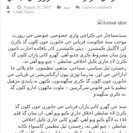
Leave a comment
سنڌ
August 31, 2017
1,648 Views
سنڌسماچار جي ڪراچي واري خصوصي عيوضي جي رپورٽ
موجب سنڌ حڪومت قرباني جي جانورن جون کلون گڏ ڪرڻ
کي لاڳاپيل ڪمشنرز۽ ڊپٽي ڪمشنرز کان باقائده اجازت نامون
وٺڻ سان مشروط ڪري ڇڏيو آهي. گهرو کاتي پاران کلون گڏ
ڪرڻ لاءِ جاري ڪيل اخلاقي ضابطي ۾ چيو ويو آهي ته،
رجسٽرڊ ٿيل سياسي، سماجي، مذهبي تنظيمون، عام ڀلائي جا
ادارا/اين جي اوز، مدرسا توڙي ٻيون آرگنائيزيشن ئي قرباني جي
جانورن جون کلون گڏ ڪري سگهنديون، ڪنهن به پابندي مڙهيل
تنظيم يا غير قانوني سرگرمين ۾ ملوث ماڻهون/ ادارو کلون گڏ
نه ڪري سگهندو.
سنڌ جي گهرو کاتي پاران قرباني جي جانورن جون کلون گڏ
ڪرڻ لاءِ ضابطي اخلاق جاري ڪيو ويو آهي، ان سان گڏ قلم
144 به لاڳو ڪيو ويو آهي. گهرو کاتي جاري ڪيل اخلاقي
ضابطي ۾ چيو آهي ته، رجسٽرڊ ٿيل تنظيمن کانسواءِ ڪابه
سياسي، مذهبي تنظيم يا ڪو به ٻيو ادارو / تنظيم کلون گڏ نه