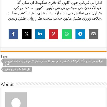
ادارا ئي قرباني جون کلون گڏ ڪري سگهندا. ان سان گڏ
عيدالاضحيٰ جي موقعي تي ٽئي ڏينهن ڪنهن به شخص کي
هٿيارن جي نمائش جي به اجازت نه هوندي، نوٽيفيڪشن مطابق
خلاف ورزي ڪندڙ ماڻهن خلاف سخت ڪارروائي ڪئي ويندي.
Tags
قرباني جون کلون گڏ ڪرڻ لاءِ ڪمشنر يا ڊي سي کان اجازت وٺڻ لازمي قرار، نه ته ڪارروائي
ٿيندي
قل 144 لاڳو ڪري ڇڏيو
About