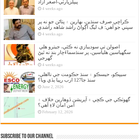
پيپلزپارٽي-اصغر آزاد
4 weeks ago
ڪراچي صرف سنڌين، بهارين ۽ پٺاڻن جو نه پر
سڀني جو آهي: ف ليگ اڳواڻ راشد شاهه راشدي
4 weeks ago
اصولن تي سوديبازي نه ڪئي، جيترو هلي
سگهياسين هلياسين، پر سنڌسماءَچار بند نه ٿيڻ
گهرجي
4 weeks ago
سيپڪو، حيسڪو ۽ سنڌ حڪومت جي نااهلي،
سنڌ جا127 ارب رپيا ٻڏي ويا؟
June 2, 2026
گهوٽڪي جي ڪچي ۾ آپريشن ڏوهارين خلاف ۽
امن امان لاءِ آهي؟
February 12, 2026
Subscribe to our Channel