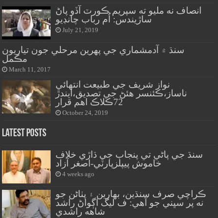
انصاف نه مليو ته سپريم ڪورٽ آڏو پاڻ
ساڙيندس: اُم رباب چانڊيو
July 21, 2019
سنڌ ۾ آدمشماري جي پهرين مرحلي جون تياريون
مڪمل
March 11, 2017
نواز شريف جي طبيعت انتهائي
ناساز،ڪئنسر هئڻ جي تصديق،ايندڙ
72ڪلاڪ اهم قرار
October 24, 2019
Latest Posts
سنڌ جي پاڻي تي پنجاب جي ڌاڙي خلاف
خاموش پيپلزپارٽي-اصغر آزاد
4 weeks ago
ڪراچي صرف سنڌين، بهارين ۽ پٺاڻن جو
نه پر سڀني جو آهي: ف ليگ اڳواڻ راشد
شاهه راشدي