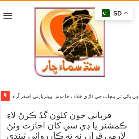
SD
ي پاڻي تي پنجاب جي ڌاڙي خلاف خاموش پيپلزپارٽي-اصغر آزاد
قرباني جون کلون گڏ ڪرڻ لاءِ
ڪمشنر يا ڊي سي کان اجازت وٺڻ
لازمي قرار، نه ته ڪارروائي ٿيندي