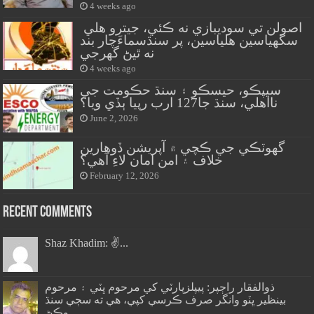
4 weeks ago
اصولن تي سوديبازي نه ڪئي، جيترو هلي
سگهياسين هلياسين، پر سنڌسماءَچار بند
نه ٿيڻ گهرجي
4 weeks ago
سيپڪو، حيسڪو ۽ سنڌ حڪومت جي
نااهلي، سنڌ جا127 ارب رپيا ٻڏي ويا؟
June 2, 2026
گهوٽڪي جي ڪچي ۾ آپريشن ڏوهارين
خلاف ۽ امن امان لاءِ آهي؟
February 12, 2026
Recent Comments
Shaz Khadim: ✌️...
ذوالفقار راڄپر: پيپلزپارٽي کي مرحوم ڀٽي ۽ مرحوم
بينظير ڀٽو وانگر صرف ڪرسي کپي، هي ته سڄي سنڌ
وڪڻ...