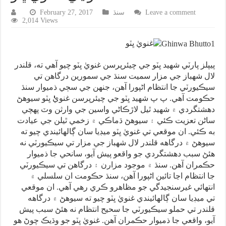
Leave a comment
سنڌ
February 27, 2017
2,014 Views
غنويٰ ڀٽو
پيپلز پارٽي شهيد ڀٽو جي چيئرپرسن غنويٰ ڀٽو چيو آهي ته، قلندر
لال شهباز جي مزار سميت سنڌ جي سمورين درگاهن تي
سيڪيورٽي جا انتظام اڻپورا آهن، جنهن جي سڄي ذميوار سنڌ
حڪومت آهي. پ پ شهيد ڀٽو جي چيئرپرسن غنويٰٰٰٰٰٰ ڀٽو سيوهڻ
دهشتگردي ۾ شهيد ٿيل لاڙڪاڻي واسين جي وارثن وٽ پهچي
ساڻن تعزيت ڪئي ۽ سيوهڻ ڌماڪي ۾ زخمي ٿيلن جي عيادت
به ڪئي. ان موقعي تي غنويٰ ڀٽو ميڊيا سان ڳالهائيندي چيو ته
سيوهڻ ۾ درگاهه قلندر لال شهباز جي مزار تي سيڪيورٽي نه
هئڻ سبب دهشتگردي جو واقعو پيش آيو، سانحي جا ذميوار
حڪمران آهن. سنڌ ۾ موجود مزارن ۽ درگاهن تي سيڪيورٽي
جا انتظام اڃا تائين اڻپورا آهن، سنڌ حڪومت ان سلسلي ۾
انتهائي غيرسنجيدگي جو مظاهرو ڪري رهي آهي. ان موقعي
تي ميڊيا سان ڳالهائيندي غنويٰ ڀٽو چيو ته سيوهڻ ۾ درگاهه
قلندر تي حملو سيڪيورٽي جا سحيح انتظام نه هئڻ سبب پيش
آيو، واقعي جا ذميوار حڪمران آهن. غنويٰ ڀٽو جو وڌيڪ چوڻ هو