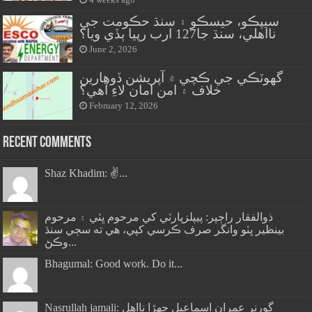
4 weeks ago
سيپڪو، حيسڪو ۽ سنڌ حڪومت جي
نااهلي، سنڌ جا127 ارب رپيا ٻڏي ويا؟
June 2, 2026
گهوٽڪي جي ڪچي ۾ آپريشن ڏوهارين
خلاف ۽ امن امان لاءِ آهي؟
February 12, 2026
Recent Comments
Shaz Khadim: ✌️...
ذوالفقار راڄپر: پيپلزپارٽي کي مرحوم ڀٽي ۽ مرحوم
بينظير ڀٽو وانگر صرف ڪرسي کپي، هي ته سڄي سنڌ
وڪڻ...
Bhagumal: Good work. Do it...
Nasrullah jamali: گورنر عمران اسماعيل جھڙا نااهل