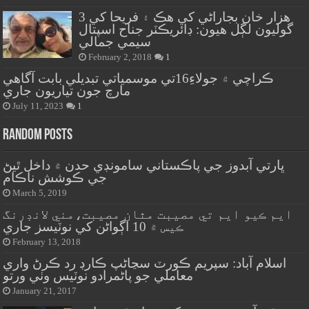
هزار خان بجاراڻي کي هڪ ۽ فريحا کي 3
گوليون لڳل هيون: ڊائريڪٽر جناح اسپتال
سيمي جمالي
February 2, 2018
1
ڪراچي ۾ جولاءِ16تي موسمياتي تبديلي بابت آگاهي
مارچ جون تياريون جاري
July 11, 2023
1
Random Posts
ڀارتي آبدوز جي پاڪستاني سامونڊي حدن ۾ داخل ٿيڻ
جي ڪوشش ناڪام
March 5, 2019
ايم ڪيو ايم تي مصيبت مٿان مصيبت،مني لانڊرنگ
ڪيس ۾ 10 اڳواڻن کي نوٽيسز جاري
February 13, 2018
اسلام آباد: سپريم ڪورٽ سڃاڻپ ڪارڊ رد ڪرڻ واري
معاملي جو پاڻمرادو نوٽيس وٺي ورتو
January 21, 2017