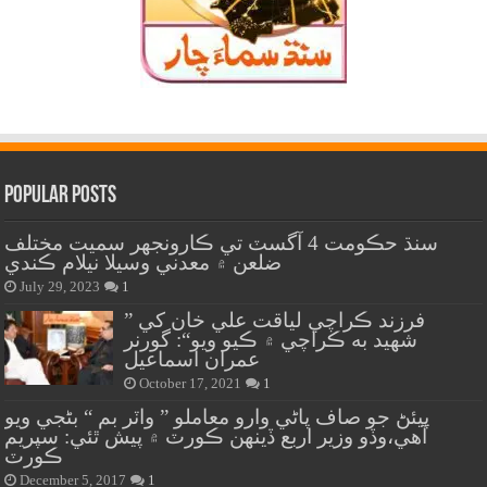
Popular Posts
سنڌ حڪومت 4 آگسٽ تي ڪارونجهر سميت مختلف
ضلعن ۾ معدني وسيلا نيلام ڪندي
July 29, 2023
1
” فرزند ڪراچي لياقت علي خان کي
شهيد به ڪراچي ۾ ڪيو ويو“: گورنر
عمران اسماعيل
October 17, 2021
1
پيئڻ جو صاف پاڻي وارو معاملو ” واٽر بم “ بڻجي ويو
آهي،وڏو وزير اربع ڏينهن ڪورٽ ۾ پيش ٿئي: سپريم
ڪورٽ
December 5, 2017
1