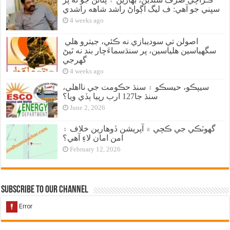
سڀني جو آهي: ف ليگ اڳواڻ راشد شاهه راشدي
4 weeks ago
اصولن تي سوديبازي نه ڪئي، جيترو هلي
سگهياسين هلياسين، پر سنڌسماءَچار بند نه ٿيڻ
گهرجي
4 weeks ago
سيپڪو، حيسڪو ۽ سنڌ حڪومت جي نااهلي،
سنڌ جا127 ارب رپيا ٻڏي ويا؟
June 2, 2026
گهوٽڪي جي ڪچي ۾ آپريشن ڏوهارين خلاف ۽
امن امان لاءِ آهي؟
February 12, 2026
Subscribe to our Channel