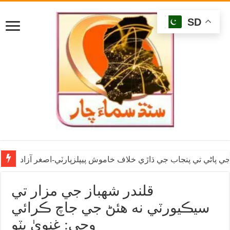
SD
ي پاڻي تي پنجاب جي ڌاڙي خلاف خاموش پيپلزپارٽي-اصغر آزاد
قلندر شهباز جي مزار تي
سيڪيورٽي نه هئڻ جي جاچ ڪرائي
وڃي: غنويٰ ڀٽو