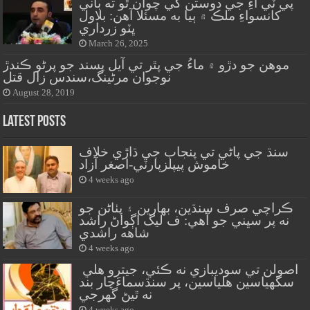
پي ٽي آءِ جي دوستن کي چوان ٿو ته باني
کانسواءِ ملڪ ۾ ٻيا به مسئلا آهن: بلاول
ڀٽو زرداري
March 26, 2025
موهن جو دڙو ۾ ماءُ جي پٿر تي آيل پسند جو پرڻو ڪندڙ
نوجوان مرڻينگ،سندس زال قتل
August 28, 2019
Latest Posts
سنڌ جي پاڻي تي پنجاب جي ڌاڙي خلاف
خاموش پيپلزپارٽي-اصغر آزاد
4 weeks ago
ڪراچي صرف سنڌين، بهارين ۽ پٺاڻن جو
نه پر سڀني جو آهي: ف ليگ اڳواڻ راشد
شاهه راشدي
4 weeks ago
اصولن تي سوديبازي نه ڪئي، جيترو هلي
سگهياسين هلياسين، پر سنڌسماءَچار بند
نه ٿيڻ گهرجي