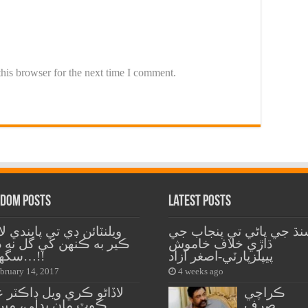
his browser for the next time I comment.
dom Posts
Latest Posts
ڌ جي پاڻي تي پنجاب جي
ويلنٽائن ڊي تي پابندي لا
ڌاڙي خلاف خاموش
ڪير به ڪنهن کي گل نه ڏ
پيپلزپارٽي-اصغر آزاد
سگهندو…!!
bruary 14, 2017
4 weeks ago
ڪراچي
لاڏاڻو ڪري ويل ڊاڪٽر 
صرف
ڪوٽ مان بدلي، ميرپ