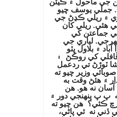
ن جي ماحول ۾ ڪيئن
 جملي يوسف چيو
ري ۾ ريلي ڪڍڻ جي
ي هئي. ريلي کان
ي جماعتن کي
هرجي. لياري جي
آباد ۾ بلاول ڀٽو
قافلي کي روڪڻ ۽
شا ٽوڙڻ تي ردعمل
صوبائي وزير چيو ته
دار ۾ هئڻ وقت به
آسان نه هو. هن
 پ پ پنهنجي دور ۾
رچ ڪئي؟ هن چيو ته
 ڏني نه ئي پاڻي،