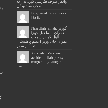
وانگر صرف ڪرسي کپي، هي ته
سڄي سنڌ وڪڻ...
به
ج
Bhagumal: Good work.
Do it...
Nasrullah jamali: گورنر
عمران اسماعيل جھڙا
نااهل گورنر سميت
عمران خان وزير اعظم پاڪستان
جي ٽيم سمو...
Azizhalai: Very said
accident .allah pak sy
mugfarat ky talbgar
hen...
سن
گ