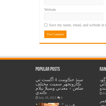
Website
Save my name, email, and website in t
Popular Posts
Ran
ڳو،
سنڌ حڪومت 4 آگسٽ تي
ئي
ڪارونجهر سميت مختلف
ضلعن ۾ معدني وسيلا نيلام
ڪندي
Fe
July 29, 2023
1
عمر
ور
” فرزند