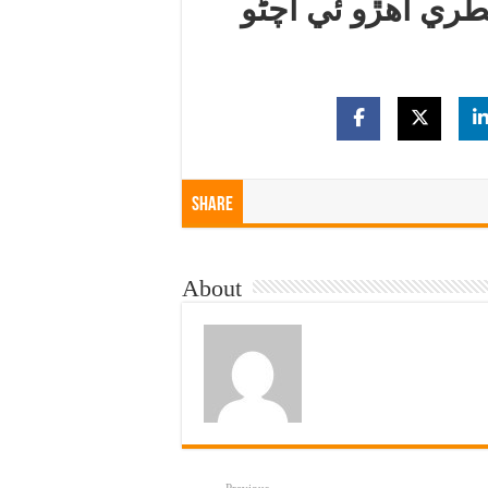
ري اهڙو ئي اچڻو
Share
About