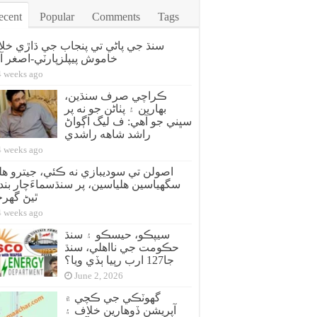
ecent
Popular
Comments
Tags
سنڌ جي پاڻي تي پنجاب جي ڌاڙي خل
خاموش پيپلزپارٽي-اصغر آز
4 weeks ago
ڪراچي صرف سنڌين،
بهارين ۽ پٺاڻن جو نه پر
سڀني جو آهي: ف ليگ اڳواڻ
راشد شاهه راشدي
4 weeks ago
سگهياسين هلياسين، پر سنڌسماءَچار بند 
ٿيڻ گهر
4 weeks ago
سيپڪو، حيسڪو ۽ سنڌ
حڪومت جي نااهلي، سنڌ
جا127 ارب رپيا ٻڏي ويا؟
June 2, 2026
گهوٽڪي جي ڪچي ۾
آپريشن ڏوهارين خلاف ۽