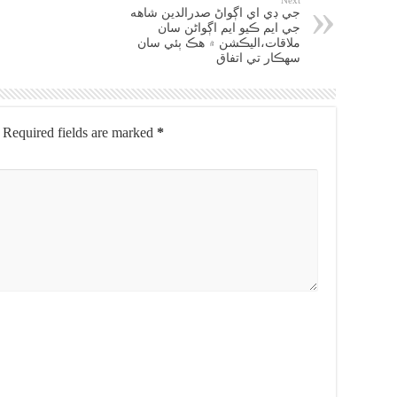
Next
جي ڊي اي اڳواڻ صدرالدين شاهه
جي ايم ڪيو ايم اڳواڻن سان
ملاقات،اليڪشن ۾ هڪ ٻئي سان
سهڪار تي اتفاق
Required fields are marked
*