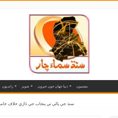
مضمون
دنيا جهان جون خبرون
شوبز
رانديون
سنڌ جي پاڻي تي پنجاب جي ڌاڙي خلاف خاموش