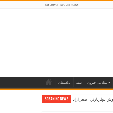
SATURDAY , AUGUST 8 2026
مڪامي خبرون
سنڌ
پاڪستان
Breaking News
 پيپلزپارٽي-اصغر آزاد