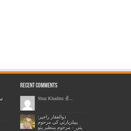
Recent Comments
سن
Shaz Khadim: ✌️...
ذوالفقار راڄپر:
پيپلزپارٽي کي مرحوم
ڀٽي ۽ مرحوم بينظير ڀٽو