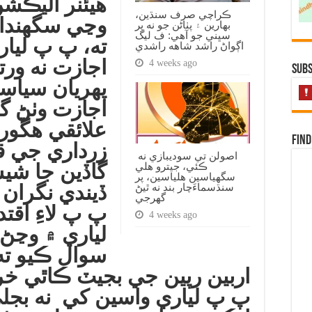
هيئنر اليڪش
ڪراچي صرف سنڌين،
وڃي سگهندا.
بهارين ۽ پٺاڻن جو نه پر
سڀني جو آهي: ف ليگ
ته، پ پ ليا
اڳواڻ راشد شاهه راشدي
اجازت نه ورت
4 weeks ago
Subs
پهريان سياس
اجازت وٺڻ گ
علائقي هڱورا 
Find
زرداري جي 
اصولن تي سوديبازي نه
ڪئي، جيترو هلي
گاڏين جا شي
سگهياسين هلياسين، پر
سنڌسماءَچار بند نه ٿيڻ
ڏيندي نگران 
گهرجي
پ پ لاءِ اقت
4 weeks ago
لياري ۾ وڃڻ 
سوال ڪيو ته
اربين رپين جي بجيٽ ڪاٿي خ
پ پ لياري واسين کي نه بجلي