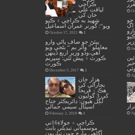
رر
ڪراچي
لياقت علي
Oc
خان کي
جو
شهيد به ڪراچي ۾ ڪيو
اڳ
ويو“: گورنر عمران اسماعيل
رو
October 17, 2021
1
يو
زير
پيئڻ جو صاف پاڻي وارو
معاملو ” واٽر بم “ بڻجي ويو
Ja
آهي،وڏو وزير اربع ڏينهن
ئين
ڪورٽ ۾ پيش ٿئي: سپريم
بر
ڪورٽ
ئي
December 5, 2017
1
Ap
هزار خان
بجاراڻي کي
هڪ ۽ فريحا
کي 3 گوليون
لڳل هيون: ڊائريڪٽر جناح
ار
اسپتال سيمي جمالي
Ap
February 2, 2018
1
ڪراچي ۾ جولاءِ16تي
موسمياتي تبديلي بابت
آگاهي مارچ جون تياريون