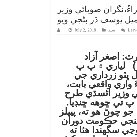
اءُ،نگران صوبائي وزير
يل يوسف ڌر بڻجي ويو
Leav
سنڌ
July 2, 2018
رٽ: اصغر آزاد
) لياري ۾ پ پ
ل ڀٽو زرداري جي
َ واري واقعي بابت،
ي وزير اڻسڌي طرح
پ تي ڇوهه ڇنڊيا.
و چوڻ هو ته، پيپلز
نهنجي حڪومت دوران
وڃي سگهندا هئا ته