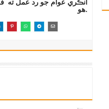
انڪري عوام جو رد عمل ته فط
هو.