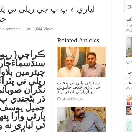
R
لياري ۾ پ پ جي ريلي تي پٿر
جم
اف
اد
e a comment
1,604 Views
Related Articles
ڪراچي( رپو
سنڌسماءَچار
چيئرمين بلاو
اصولن تي سوديبازي نه ڪئي، جيترو هلي
نه
ريلي تي پٿراء
جي
سنڌ جي پاڻي تي پنجاب
جي ڌاڙي خلاف خاموش
نگران صوبائ
پيپلزپارٽي-اصغر آزاد
ڌر بڻجندي پ 
4 weeks ago
جميل يوسف ج
پارٽي وارا پ
ئي لياري نه 