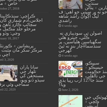
سنڌين،
خاص ۾ مق
ارين ۽ پٺاڻن
tober 27, 2018
و نه پر سڀني جو آهي: ف
ڪراچي: سنڌڪابينا 
ليگ اڳواڻ راشد شاهه
اجلاس،آدم شماري کان 
راشدي
سڃاڻپ ڪارڊ ٺاهڻ وا
4 weeks ago
مرحلو جلد مڪمل ڪ
اصولن تي سوديبازي نه
وڃي: وڏو و
ڪئي، جيترو هلي
nuary 18, 2017
سگهياسين هلياسين، پر
پريشانين ۾ ڪورنٽا
سنڌسماءَچار بند نه ٿيڻ
مرڪز سکر مان مثبت خ
گهرجي
اچي و
4 weeks ago
ril 3, 2020
سيپڪو،
سانا پاران
حيسڪو ۽
تلهار جي
ڌ حڪومت
مستحقن کي
جي نااهلي،
سيڌو ڏنو ويو،
سنڌ جا127 ارب رپيا ٻڏي
سماجي وٿي برقر
ويا؟
ril 22, 2020
June 2, 2026
هوٽڪي جي
ڪچي ۾
آپريشن