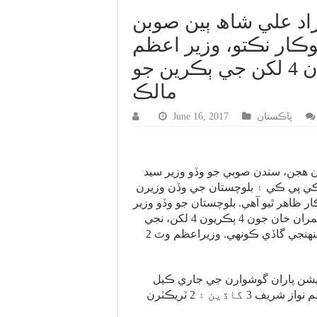
راد علي شاھ ٻين صوبن
ڪار نڪتو، وزير اعظم
وٽ ٽريڪٽر به آهن،عمران خان 4 لکن جي ٻڪرين جو
مالڪ
پاڪستان
June 16, 2017
 هجن، سندن صوبي جو وڏو وزير سيد
ڪي پي ڪي ۽ بلوچستان جي وڏن وزيرن
 ظاهر ٿيو آهي. بلوچستان جو وڏو وزير
سڀني کان غريب آهي. عمران خان جون 4 ٻڪريون 4 لکن، نجي
جاهز ۾ سفر ڪندڙ وٽ پنهنجي گاڏي ڪونهي. وزيراعظم وٽ 2
ميشن پاران گوشوارن جي جاري ڪيل
تفصيلن موجب وزيراعظم نواز شريف 3 گاڏين ۽ 2 ٽريڪٽرن