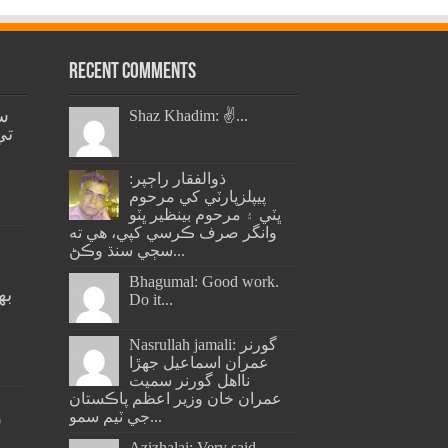
Recent Comments
س
Shaz Khadim: ✌️...
تي
ذوالفقار راڄپر:
پيپلزپارٽي کي مرحوم
ڀٽي ۽ مرحوم بينظير ڀٽو
وانگر صرف ڪرسي کپي، هي ته
سڄي سنڌ وڪڻ...
Bhagumal: Good work.
به
Do it...
ج
Nasrullah jamali: گورنر
عمران اسماعيل جھڙا
نااهل گورنر سميت
عمران خان وزير اعظم پاڪستان
جي ٽيم سمو...
س
Azizhalai: Very said