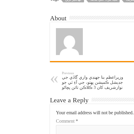
About
Previous
وزيراعظم بنا جهنڊي واري گاڏي جي
جڊيشل ڪميشن پهتو، جي آءِ ٽي جو
نوازشريف کان 3 ڪلاڪن تائن پڇاڻو
Leave a Reply
Your email address will not be published.
Comment
*