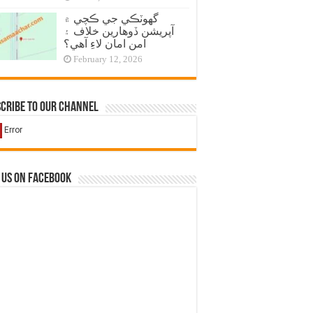
گهوٽڪي جي ڪچي ۾
آپريشن ڏوهارين خلاف ۽
امن امان لاءِ آهي؟
February 12, 2026
cribe to our Channel
 us on Facebook