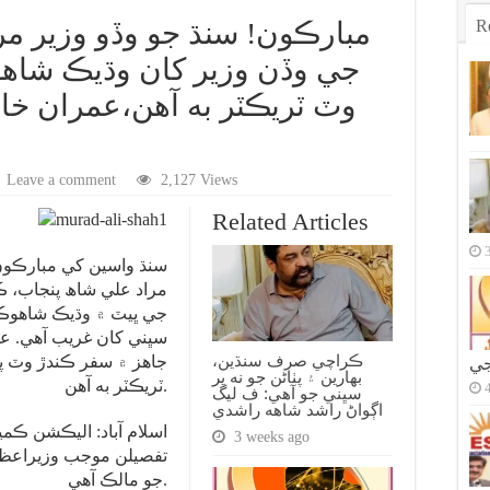
R
مبارڪون! سنڌ جو وڏو وزير م
جي وڏن وزير کان وڌيڪ شاهو
Leave a comment
2,127 Views
Related Articles
سنڌ واسين کي مبارڪون
مراد علي شاھ پنجاب، 
جي ڀيٽ ۾ وڌيڪ شاهوڪار
ڪراچي صرف سنڌين،
جي
بهارين ۽ پٺاڻن جو نه پر
ٽريڪٽر به آهن.
سڀني جو آهي: ف ليگ
اڳواڻ راشد شاهه راشدي
اسلام آباد: اليڪشن ڪ
3 weeks ago
جو مالڪ آهي.