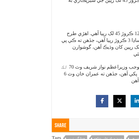
وٽس 2 ڪروڙ 76 لک رپين جو بئنڪ بيلنس آهي. هن هڪ ڪروڙ 45 لک رپين جي سيڙپڪاري به
شهباز شريف جو لنڊن ۾ فليٽ آهي، جنهن جي ڪل رقم 12 ڪروڙ 45 لک رپيا آهي. اهڙي طرح
بلوچستان جي وڏي وزير ثناءُ الله زهري جو بئنڪ بيلنس ساڍا 3 ڪروڙ رپيا آهي، جڏهن ته ڪي پي
جي وڏي وزير پرويز خٽڪ جا ڪل اثاثا 27 ڪروڙ 27 لک رپين کان وڌيڪ آهن، گوشوارن
اسلام آباد: اليڪشن ڪميشن پاران جاري ڪيل تفصيلن موجب وزيراعظم نواز شريف وٽ 70 لک
رپين جو فرنيچر ۽ 50 لک رپين جي ماليت جا جانور ۽ پکي آهن، جڏهن ته عمران خان وٽ 6
Share
Tags
شريف
سيد مراد علي شاهه
جهانگير ترين