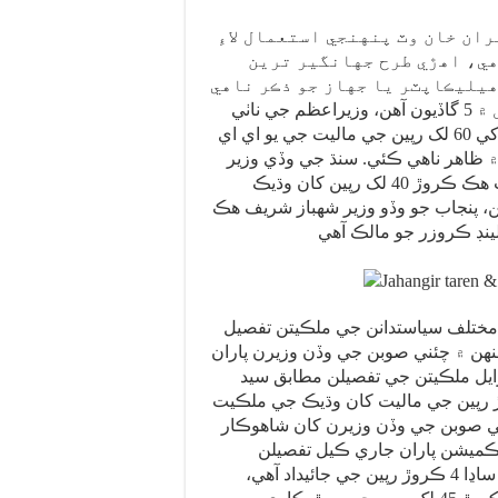
ران خان وٽ پنهنجي استعمال لاءِ
هي، اهڙي طرح جهانگير ترين
يليڪاپٽر يا جهاز جو ذڪر ناهي
ڪيو، سندس استعمال ۾ 5 گاڏيون آهن، وزيراعظم جي ناٺي
ڪيپٽن صفدر مريم نواز کي 60 لک رپين جي ماليت جي يو اي اي
 ۾ ظاهر ناهي ڪئي. سنڌ جي وڏي وزير
سيد مراد علي شاهه وٽ هڪ ڪروڙ 40 لک رپين کان وڌيڪ
گاڏيون آهن، پنجاب جو وڏو وزير شهباز شريف هڪ
ختلف سياستدانن جي ملڪيتن تفصيل
هن ۾ چئني صوبن جي وڏن وزيرن پاران
ل ملڪيتن جي تفصيلن مطابق سيد
ي شاھ 31 ڪروڙ رپين جي ماليت کان وڌيڪ جي ملڪيت
 صوبن جي وڏن وزيرن کان شاهوڪار
 ڪميشن پاران جاري ڪيل تفصيلن
موجبپنجاب جي وڏي وزير شهباز شريف وٽ پاڪستان ۾ ساڍا 4 ڪروڙ رپين جي جائيداد آهي،