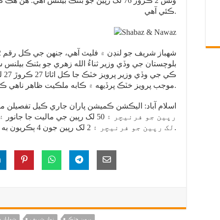
ڪئي آهي.
ڪي 
موجب پرويز خٽڪ پرڏيهه ۾ ڪابه ملڪيت ظاهر ناهي ڪئي.
لک رپين جو فرنيچر ۽ 2 لک رپين جون 4 ٻڪريون به آهن.
پرويز خٽڪ
نواز شريف
شهاباز 