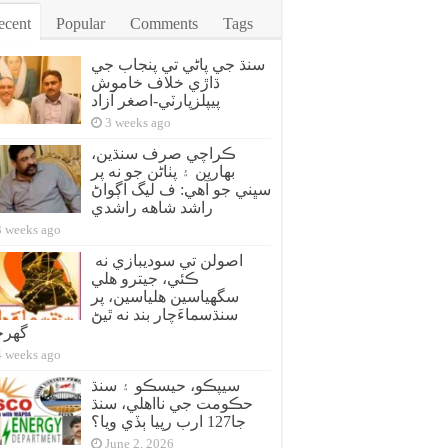
ecent
Popular
Comments
Tags
سنڌ جي پاڻي تي پنجاب جي
ڌاڙي خلاف خاموش
پيپلزپارٽي-اصغر آزاد
3 weeks ago
ڪراچي صرف سنڌين،
بهارين ۽ پٺاڻن جو نه پر
سڀني جو آهي: ف ليگ اڳواڻ
راشد شاهه راشدي
3 weeks ago
اصولن تي سوديبازي نه
ڪئي، جيترو هلي
سگهياسين هلياسين، پر
سنڌسماءَچار بند نه ٿيڻ
گهر
4 weeks ago
سيپڪو، حيسڪو ۽ سنڌ
حڪومت جي نااهلي، سنڌ
جا127 ارب رپيا ٻڏي ويا؟
June 2, 2026