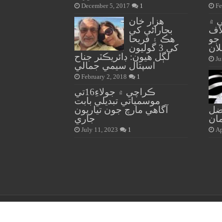
December 5, 2017
1
Fe
ي ۾
هزار خان
اف
بجاراڻي کي
 جو
هڪ ۽ فريحا
لان
کي 3 گوليون
لڳل هيون: ڊائريڪٽر جناح
Ju
اسپتال سيمي جمالي
February 2, 2018
1
ڪراچي ۾ جولاءِ16تي
موسمياتي تبديلي بابت
ضل
آگاهي مارچ جون تياريون
ان
جاري
July 11, 2023
1
Ap
© Copyright 2026, All Rights Reserved