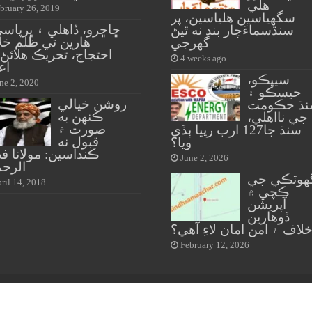
هلي
bruary 26, 2019
سگهياسين هلياسين، پر
ڇاڇرو، ڏاهلي ۽ ڀرپاس
سنڌسماءَچار بند نه ٿيڻ
هارين تي ظلم خل
گهرجي
احتجاج، تحريڪ هلائڻ
4 weeks ago
اع
سيپڪو،
ne 2, 2020
حيسڪو ۽
روشن خيالي
ڌ حڪومت
ڪنهن به
جي نااهلي،
صورت ۾
سنڌ جا127 ارب رپيا ٻڏي
قبول نه
ويا؟
ڪنداسين: مولانا ف
June 2, 2026
الرحم
هوٽڪي جي
ril 14, 2018
ڪچي ۾
آپريشن
ڏوهارين
لاف ۽ امن امان لاءِ آهي؟
February 12, 2026
*
Powered by