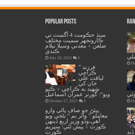
Popular Posts
Ran
سنڌ حڪومت 4 آگسٽ تي
ڪارونجهر سميت مختلف
ضلعن ۾ معدني وسيلا نيلام
ڪندي
لي
July 29, 2023
1
De
” فرزند
ڪراچي
لياقت علي
خان کي
شهيد به ڪراچي ۾ ڪيو
ئي
ويو“: گورنر عمران اسماعيل
October 17, 2021
1
Oc
پيئڻ جو صاف پاڻي وارو
معاملو ” واٽر بم “ بڻجي ويو
آهي،وڏو وزير اربع ڏينهن
ڪورٽ ۾ پيش ٿئي: سپريم
ڪورٽ