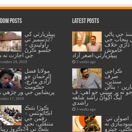
dom Posts
Latest Posts
نڌ جي پاڻي
پيپلزپارٽي کي
 پنجاب جي
27ڊسمبر تي
ڌاڙي خلاف
راولپنڊي ۾
خاموش
جلسو ڪرڻ
پيپلزپارٽي-اصغر آزاد
جي اجازت نه م
cember 24, 2019
3 weeks ago
ڪراچي
مولانا فضل
صرف
الرحمان جو
سنڌين،
آزادي مارچ،
ارين ۽ پٺاڻن
حڪومت
و نه پر سڀني جو آهي: ف
پريشانين جي ور چڙهي و
ليگ اڳواڻ راشد شاهه
tober 17, 2019
راشدي
ڪوڙا بئنڪ
3 weeks ago
اڪائونٽس ۽
اصولن تي
رقمن جي
وديبازي نه
منتقلي، نجي
ڪئي، جيترو
بئنڪ تي 24ڪروڙ رپيا ڏنڊ