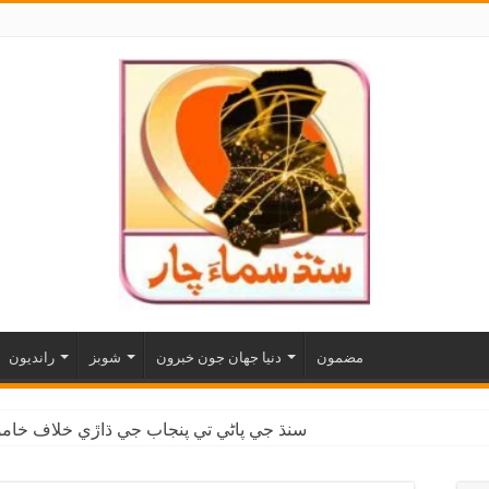
مضمون
دنيا جهان جون خبرون
شوبز
رانديون
سنڌ جي پاڻي تي پنجاب جي ڌاڙي خلاف خاموش