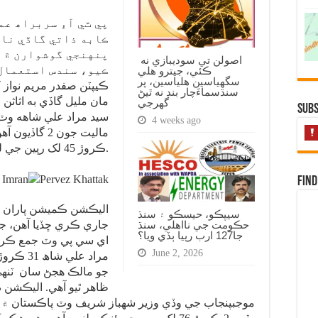
پي ٽي آءِ سربراھ عم
ڪابه ذاتي گاڏي نا
پنهنجي گوشوارن ۾ ه
اصولن تي سوديبازي نه
ڪئي، جيترو هلي
سگهياسين هلياسين، پر
سنڌسماءَچار بند نه ٿيڻ
مان مليل گاڏي به اثاثن
گهرجي
Subs
4 weeks ago
ماليت جون 2 
ڪروڙ 45 لک رپين جي لينڊ ڪروزر جو مالڪ آهي.
Find
اليڪشن ڪميشن پاران م
سيپڪو، حيسڪو ۽ سنڌ
جاري ڪري ڇڏيا آهن، جن
حڪومت جي نااهلي، سنڌ
جا127 ارب رپيا ٻڏي ويا؟
اي سي پي وٽ جمع ڪراي
June 2, 2026
مراد عل
جو مالڪ هجڻ سان ٽنهي
ظاهر ٿيو آهي. اليڪشن