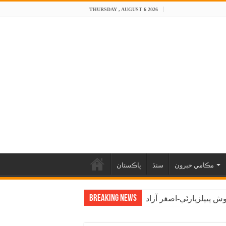
THURSDAY , AUGUST 6 2026
مڪامي خبرون
سنڌ
پاڪستان
Breaking News
 پيپلزپارٽي-اصغر آزاد