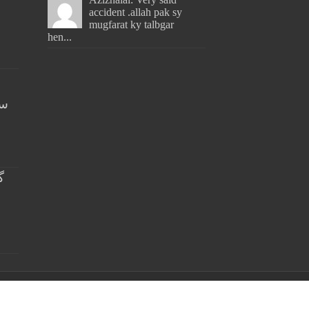
accident .allah pak sy
mugfarat ky talbgar
hen...
سن
گ
خ
Sindhsamaachar
| Designed by
kashifalinoon