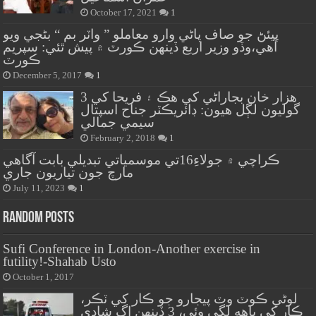
October 17, 2021
1
پيئڻ جو صاف پاڻي وارو معاملو ” واٽر بم “ بڻجي ويو
آهي،وڏو وزير اربع ڏينهن ڪورٽ ۾ پيش ٿئي: سپريم
ڪورٽ
December 5, 2017
1
هزار خان بجاراڻي کي هڪ ۽ فريحا کي 3
گوليون لڳل هيون: ڊائريڪٽر جناح اسپتال
سيمي جمالي
February 2, 2018
1
ڪراچي ۾ جولاءِ16تي موسمياتي تبديلي بابت آگاهي
مارچ جون تياريون جاري
July 11, 2023
1
Random Posts
Sufi Conference in London-Another exercise in
futility!-Shahab Usto
October 1, 2017
لوڻي ڪوٽ وٽ پيجارو جو ڪار کي ٽڪر،
ڪار کي باهه لڳي وئي، 3 ڏينهن اڳ شادي