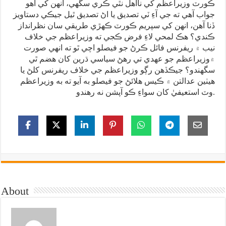
ڪورٽ وزيراعظم کي نااهل نٿي ڪري سگهي، انهن کي اهو
جواب آهي ته جي آءِ ٽي تصديق يا اڻ تصديق ٿيل جيڪي دستاويز
ڏنا آهن، انهن کي سپريم ڪورٽ ڪهڙي طريقي سان نظرانداز
ڪندي؟ هڪ لمحي لاءِ فرض ڪجي ته وزيراعظم جي خلاف
نيب ۾ ريفرنس فائل ڪرڻ جو فيصلو اچي ٿو ته انهي صورت
۾وزيراعظم جو عهدي تي رهڻ سياسي ڌرين کان هضم ٿي
سگهندو؟ جيڪڏهن رڳو وزيراعظم جي خلاف ريفرنس کلڻ يا
هيٺين عدالتن ۾ ڪيس هلائڻ جو فيصلو به آيو ته به وزيراعظم
وٽ استعيفيٰ کان سواءِ ڪو آپشن نه رهندو.
About