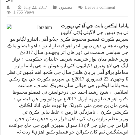
Leave a comment
مضمون
July 22, 2017
1,755 Views
پاناما ليڪس بابت جي آءِ ٽي رپورٽ
تي پنج ڏينهن جي لاڳيتي ٻُڌڻِي کانپوءِ
سپريم ڪورٽ فيصلو محفوظ ڪري ڇڏيو آهي. اندازو لڳايو پيو
وڃي ته هفتي ڏهن ڏينهن اندر اهو فيصلو ايندو ۽ اهو فيصلو ملڪ
جي سياسي قسمت تي ڏوراهان اثر وجھندو. سال 2017ع
وزيراعظم ميان نواز شريف، شريف خاندان، حڪومت ۽ نواز
ليگ جي لاءِ وڏيون ڏکيائيون کڻي آيو. هونئن ته هي پاناما وارو
معاملو پراڻو آهي پر پاڻ هلندڙ سال جي ڪجھ اهم ڏينهن تي نظر
ٿا وجھون. 23 فيبروري 2017ع تي سپريم ڪورٽ جي پنج رڪني
بئنچ پاناما ليڪس جي حوالي سان تحريڪِ انصاف، جماعت
اسلامي ۽ شيخ رشيد احمد جي درخواستن تي فيصلو محفوظ
ڪيو، اهو فيصلو ويهه اپريل 2017ع تي ٻڌايو ويو. هن فيصلي ۾
پنجن مان ٻن ججن مني لانڊرنگ جا ثبوت ملڻ، اثاثا لڪائڻ،
ڪرپشن ڪرڻ ۽ نامزدگي فارمن ۾ غلط بياني ڪرڻ تي
وزيراعظم نوازشريف کي نااهل قرار ڏنو، جڏهن ته ٽن ججن
الزامن جي جاچ جي لاءِ 13 سوال سهيڙي انهن جي جاچ جوائنٽ
انوسٽيگشن ٽيم کان ڪرائڻ جو فيصلو ڪيو. اهڙيءَ ريت ٽه