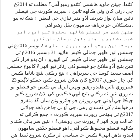
کڻندا، جيئن جاويد هاشمي کڻندو رهيو آهي؟ مطلب ته 2014ع
جي ڌرڻي کان وٺي ڪالهه تائين ۽ سپريم ڪورٽ جي فيصلي
تائين ميان نواز شريف آڏو منير نيازي جي لفظن ۾ هڪ نه ٻيو
مشڪلاتن جو درياهه سامهون بيٺل رهيو آهي.
جنهن ڪيس جو فيصلو ڪالهه محفوظ ٿيو آهي، اهو
ڪيس هڪ نه، پر چئن پنجن مرحلن مان گذري
هيستائين پهتو آهي. پهرين مرحلي ۾ 2 نومبر 2016ع تي
جسٽس انور ظهير جمالي ڪيس هلايو، 31 ڊسمبر 2016ع تي
جسٽس انور ظهير جمالي ڪيس کي اڻپورو ۽ اڻ ٻڌو قرار ڏئي
نئين بئنچ آڏو هلائڻ جو فيصلو ڏئي رٽائر ٿيو. انهيءَ کانپوءِ جسٽس
آصف سعيد کوسا جي سربراهي ۾ پنج رڪني بئنچ پاناما ڪيس
کي چار جنوري 2017ع کان هلائڻ شروع ڪيو، جيڪو لاڳيتو 23
فيبروري تائين هلندو رهيو. ويهين اپريل تي ڪيس جو فيصلو آيو
ته وري نئين ٽه رڪني بئنچ انهيءَ ڪيس کي ٻڌڻ شروع ڪيو،
جيڪا جي آءِ ٽي جي رپورٽن جو جائزو وٺڻ سان گڏ متفرق
درخواستن کي ڏسندي رهي. جي آءِ ٽي جڏهن ڏهه جولائي
2017ع تي پنهنجي رپورٽ سپريم ڪورٽ ۾ جمع ڪرائي ته
عدالت وري انهيءَ رپورٽ جي روشنيءَ ۾ نئين سر ٻڌڻي ڪندي
ڪالهه فيصلو محفوظ ڪيو آهي. اهو فيصلو جڏهن سامهون
ايندو، تڏهن انهيءَ ڪيس جا سياسي اثر نڪرڻ شروع ٿيندا. هن