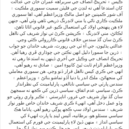
ڪيس ۾ تحريڪِ انصاف جي سربراهه عمران خان جي عدالت
کان استدعا آهي ته لنڊن جي فليٽن سميت سموري ملڪيت ۽
آف شور ڪمپنين جو اصل مالڪ وزيراعظم آهي، اها سموري
ملڪيت ڪاري ناڻي يا مني لانڊرنگ ذريعي ٺاهي وئي آهي، جنهن
لاءِ هن پنهنجي اولاد کي استعمال ڪيو. غير قانوني اثاثا ٺاهڻ،
لڪائڻ، مني لانڊرنگ ۽ ڪرپشن ڪرڻ تي نواز شريف کي نااهل
ڪرڻ سان گڏ سندس خلاف قانوني ڪارروائي ڪئي وڃي.
عدالتي ٻڌڻيون، جي آءِ ٽي جي رپورٽ، شريف خاندان جو جواب
۽ ڌرين جا سمورا دليل انهن نڪتن جي چوڌاري ڦري رهيا آهن.
تحريڪ انصاف جي وڪيل جي آخري ڏينهن به استدعا رهي ته
وزيراعظم الزام ثابت ٿيڻ کانپوءِ امين ۽ صادق نه رهيو آهي،
انهي جي ڪري کيس نااهل قرار ڏنو وڃي. هن سموري معاملي
کي منجهائڻ، ملڪ اندر يا دنيا آڏو تماشو بنائڻ ۾ وزيراعظم ۽
سندس پارٽي جي سياسي نابالغي، پارليامينٽ کي نظرانداز
ڪرڻ، سياسي عدم اتفاق، سياسي ڌرين کي ڪجھ نه سمجهڻ
سان گڏ نواز شريف جي غرور، اناپرستي ۽ تڪبر واري روئي جو
وڏو عمل دخل آهي، انهيءَ ڪري شريف خاندان خاص طور نواز
شريف ۽ سندس اولاد سڀ ڪجھ ڀوڳي رهيو آهي. پاناما هڪ
سياسي مسئلو هو، برطانيه، آئيس لينڊ يا ڀارت انهيءَ کي
سياسي انداز ۾ منهن ڏيڻ لاءِ پارليمينٽ جي فورم کي استعمال
ڪيو، پارليامينٽ ذريعي انهي جو حل ڪڍيو ويو. نواز ليگ جا