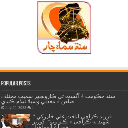
Popular Posts
سنڌ حڪومت 4 آگسٽ تي ڪارونجهر سميت مختلف
ضلعن ۾ معدني وسيلا نيلام ڪندي
July 29, 2023
1
” فرزند ڪراچي لياقت علي خان کي
شهيد به ڪراچي ۾ ڪيو ويو“: گورنر
عمران اسماعيل