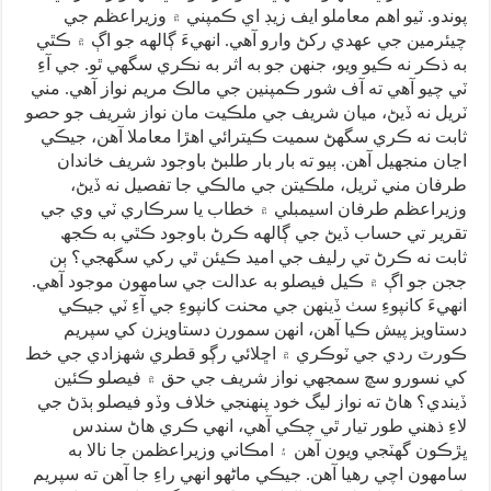
پوندو. ٽيو اهم معاملو ايف زيڊ اي ڪمپني ۾ وزيراعظم جي
چيئرمين جي عهدي رکڻ وارو آهي. انهيءَ ڳالهه جو اڳ ۾ ڪٿي
به ذڪر نه ڪيو ويو، جنهن جو به اثر به نڪري سگهي ٿو. جي آءِ
ٽي چيو آهي ته آف شور ڪمپنين جي مالڪ مريم نواز آهي. مني
ٽريل نه ڏيڻ، ميان شريف جي ملڪيت مان نواز شريف جو حصو
ثابت نه ڪري سگهڻ سميت ڪيترائي اهڙا معاملا آهن، جيڪي
اڃان منجهيل آهن. ٻيو ته بار بار طلبڻ باوجود شريف خاندان
طرفان مني ٽريل، ملڪيتن جي مالڪي جا تفصيل نه ڏيڻ،
وزيراعظم طرفان اسيمبلي ۾ خطاب يا سرڪاري ٽي وي جي
تقرير تي حساب ڏيڻ جي ڳالهه ڪرڻ باوجود ڪٿي به ڪجھ
ثابت نه ڪرڻ تي رليف جي اميد ڪيئن ٿي رکي سگهجي؟ ٻن
ججن جو اڳ ۾ ڪيل فيصلو به عدالت جي سامهون موجود آهي.
انهيءَ کانپوءِ سٺ ڏينهن جي محنت کانپوءِ جي آءِ ٽي جيڪي
دستاويز پيش ڪيا آهن، انهن سمورن دستاويزن کي سپريم
ڪورٽ ردي جي ٽوڪري ۾ اڇلائي رڳو قطري شهزادي جي خط
کي نسورو سچ سمجهي نواز شريف جي حق ۾ فيصلو ڪئين
ڏيندي؟ هاڻ ته نواز ليگ خود پنهنجي خلاف وڏو فيصلو ٻڌڻ جي
لاءِ ذهني طور تيار ٿي چڪي آهي، انهي ڪري هاڻ سندس
ڀڙڪون گھٽجي ويون آهن ۽ امڪاني وزيراعظمن جا نالا به
سامهون اچي رهيا آهن. جيڪي ماڻهو انهي راءِ جا آهن ته سپريم