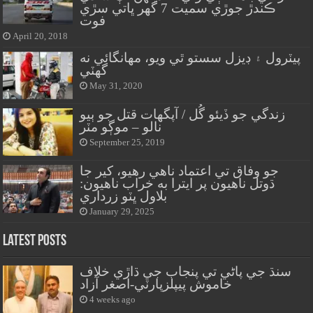
ڪندڙ جوڙي سميت 7 گهر ڀاتي سڙي
فوت
April 20, 2018
پيٽرول ۽ ڊيزل سستو ٿي ويو، مهانگائي نه
گهٽي
May 31, 2020
زندگي جو ڏيئو گُل / آپگهات قتل جو ٻيو
نالو – موڳو مٽر
September 25, 2019
جو وفاق تي اعتماد ناهي رهيو، کير جا
ڌوتل ناهيون پر ايترا به خراب ناهيون:
بلاول ڀٽو زرداري
January 29, 2025
Latest Posts
سنڌ جي پاڻي تي پنجاب جي ڌاڙي خلاف
خاموش پيپلزپارٽي-اصغر آزاد
4 weeks ago