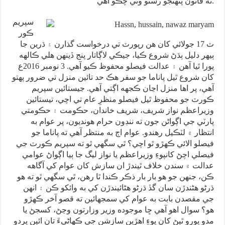
ته قانون پنهنجو رستو وٺي چڪو آهي.
سپريم
ڪور
ٽ 17 جولائي کان هن رپورٽ تي درخواست گذارن ۽ ڌرين جا
ٻيهر دليل ٻڌڻ شروع ڪيا، جيڪي لاڳاتار پنج ڏينهن هلي ڪالهه
پورا ٿيا آهن ۽ عدالت فيصلو محفوظ ڪيو آهي. 3 نومبر 2016ع
کان شروع ٿيل پاناما جو سفر هڪ حد تائين منزل تي ضرور پهتو
آهي، پر اها منزل اڃان ڪجهه اڳتي آهي. جيستائين سپريم
ڪورٽ جو محفوظ ٿيل فيصلو منظرِ عام تي اچي، تيستائين
وزيراعظم نواز شريف، شريف خاندان، حڪومت ۽ حڪومتي
پارٽي جي اڳواڻن جون ته ننڊون حرام هونديون، پر عوام به
انتظار ۾ لٽڪيل رهندو. عوام اڄ به منتظر آهي ته پاناما جو
فيصلو الائي ڪهڙو ٿو اچي؟ ٿي سگهي ٿو ته سپريم ڪورٽ جي
فيصلي اچڻ کانپوءِ وزيراعظم يا نواز ليگ جا ٻيا اڳواڻ عوامي
عدالت ۾ سندن خلاف ٿيندڙ ان سازش کان عوام کي آگاهه
ڪن، جنهن جو هو بار بار ذڪر ڪندا ٿا رهن، ٿي سگهي ٿو ته هو
ڌرڻو هڻندڙن سان گڏ ڌرڻو هڻائيندڙن کي به وائکو ڪن ۽ انهن
جي مقصدن بابت به عوام کي سمجهائين ته قصو آخر ڪهڙو
هو؟ سوال اهو آهي ڇا موجوده وزير وزارتون وڃڻ، کسجڻ يا
مدو پورو ٿيڻ کان پوءِ اهڙين سازشن جي ڪهاڻيءَ تان ائين پردو