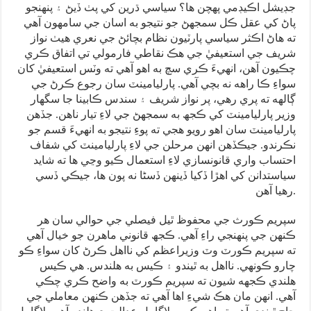
جڊيشل اڪيڊمي پهچن ها؟ سياسي ڌرين کي پٺ ڏيڻ ۽ پنهنجو
پاڻ کي عقل ڪل سمجهڻ جو نتيجو به اسان جي سامهون آهي
ته هاڻ اڪثر سياسي پارٽيون نظام بچائڻ جي نعري هيٺ نواز
شريف جي استعيفيٰ جي هڪ نقاطي فارمولي تي اتفاق ڪري
چڪيون آهن، انهيءَ ڪري سچ به اهو آهي ته وٽس استعيفيٰ کان
سواءِ ڪا راهه نه بچي آهي. پارليامينٽ سان رجوع ڪرڻ جي
ڳالهه ته پري رهي، پر نواز شريف ۽ سندس ڪابينا جا سگهار
وزير پارليامينٽ کي ڪجھ به سمجهڻ جي لاءِ تيار ناهن. جڏهن
پارليامينٽ سان اهو رويو هجي ته پوءِ نتيجو به انهيءَ قسم جو
نڪرندو. جيڪڏهن انهن مرحلن جي لاءِ پارليامينٽ کي شفاف
احتساب واري قانونسازي لاءِ استعمال ڪيو وڃي ها ته شايد
سياستدانن کي اهڙا ڏکيا ڏينهن ڏسڻا نه پون ها، جيڪي ڏسي
رهيا آهن.
سپريم ڪورث جي محفوظ ٿيل فيصلي جي حوالي سان هر
ڪنهن جي پنهنجي راءِ آهي. ڪجھ قانوني ماهرن جو خيال آهي
ته سپريم ڪورٽ وٽ وزيراعظم کي نااهل ڪرڻ کان سواءِ ڪو
چارو ڪونهي. نااهل به ٿيندو ۽ ڪيس به هلندس. هي ڪيس
هلندي ڪجهه شيون ته سپريم ڪورٽ به واضح ڪري چڪي
آهي. انهن مان هڪ شيءِ اها آهي ته جڏهن ڪنهن معاملي جي