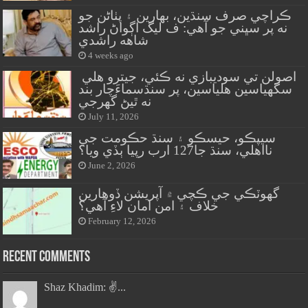
ڪراچي صرف سنڌين، بهارين ۽ پٺاڻن جو
نه پر سڀني جو آهي: ف ليگ اڳواڻ راشد
شاهه راشدي
4 weeks ago
اصولن تي سوديبازي نه ڪئي، جيترو هلي
سگهياسين هلياسين، پر سنڌسماءَچار بند
نه ٿيڻ گهرجي
July 11, 2026
سيپڪو، حيسڪو ۽ سنڌ حڪومت جي
نااهلي، سنڌ جا127 ارب رپيا ٻڏي ويا؟
June 2, 2026
گهوٽڪي جي ڪچي ۾ آپريشن ڏوهارين
خلاف ۽ امن امان لاءِ آهي؟
February 12, 2026
Recent Comments
Shaz Khadim: ✌️...