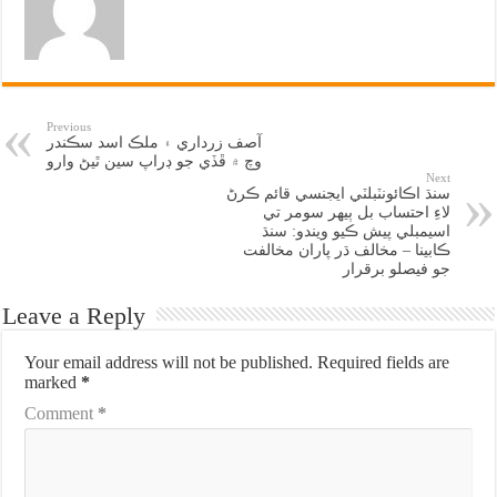
Previous
آصف زرداري ۽ ملڪ اسد سڪندر
وچ ۾ ڦڏي جو ڊراپ سين ٿيڻ وارو
Next
سنڌ اڪائونٽبلٽي ايجنسي قائم ڪرڻ
لاءِ احتساب بل ٻيهر سومر تي
اسيمبلي پيش ڪيو ويندو: سنڌ
ڪابينا – مخالف ڌر پاران مخالفت
جو فيصلو برقرار
Leave a Reply
Your email address will not be published.
Required fields are
marked
*
Comment
*