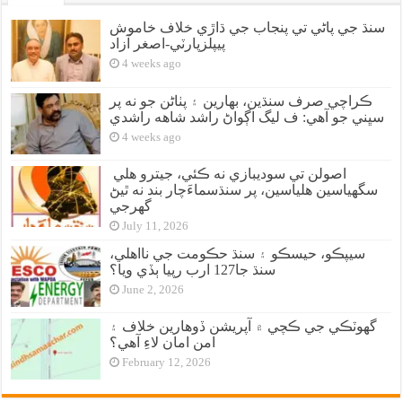
سنڌ جي پاڻي تي پنجاب جي ڌاڙي خلاف خاموش
پيپلزپارٽي-اصغر آزاد
4 weeks ago
ڪراچي صرف سنڌين، بهارين ۽ پٺاڻن جو نه پر
سڀني جو آهي: ف ليگ اڳواڻ راشد شاهه راشدي
4 weeks ago
اصولن تي سوديبازي نه ڪئي، جيترو هلي
سگهياسين هلياسين، پر سنڌسماءَچار بند نه ٿيڻ
گهرجي
July 11, 2026
سيپڪو، حيسڪو ۽ سنڌ حڪومت جي نااهلي،
سنڌ جا127 ارب رپيا ٻڏي ويا؟
June 2, 2026
گهوٽڪي جي ڪچي ۾ آپريشن ڏوهارين خلاف ۽
امن امان لاءِ آهي؟
February 12, 2026