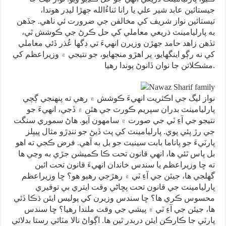
جيستائين عابد شير علي يا رانا ثناءُالله جهڙا ليڊر هوندا،
تيستائين نواز شريف کي مخالفن جي ضرورت ئي ناهي. جڏهن
به پارليامينٽ ذريعي معاملي کي حل ڪرڻ جي ڪوشش ٿي،
تڏهن زاهد حامد جهڙن وزيرن انهيءَ تي ڊگها عُذر ڏئي معاملي
کي نه رڳو اينگهايو، پر اهڙو منجهايو، جو نتيجي ۾ وزيراعظم کي
مشڪلاتن جا نوان ڏانوڻ پوندا رهيا.
نواز ليگ جي اڪثريت انهيءَ ڪوشش ۾ رهي ته پنهنجي ڳچي
پارليامينٽ بدران سپريم ڪورٽ جي هٿن ۾ ڏجي، انهيءَ جو
نتيجو جي آءِ ٽي جي صورت ۾ سامهون آيو. هاڻ سموري سنگت
جي رڙ پئي پوي. پارليامينٽ کي پٺ ڏيڻ جو ننڍڙو مثال پيپلز
پارٽيءَ جو پاناما بابت سينيٽ جو بل به آهي. فرض ڪجي ته اهو
بل پاس ٿئي ها، انهي قانون تحت ڪا ڪميشن جڙي به وڃي ها
ته ڇا وزيراعظم يا سندس خاندان انهيءَ قانون تحت ائين
گهلجي ها، جيئن جي آءِ ٽي ۾ رهڙجي رهيو هو؟ ڇا وزيراعظم
پارليامينٽ جي قانون تحت پڇاڻي وقت ايتري بي توقيري
محسوس ڪري ها؟ ڇا سندس وزيرن کي پوليس ايئن ڌڪا ڏئي
ها، جيئن جي آءِ ٽي ۾ پيشي جي وقت ملندا رهيا؟ ڇا سندس
پارٽي جا ڪارڪن ايئن دربدر ٿين ها. اڳواڻ نالا مٽائي رستا بدلائي