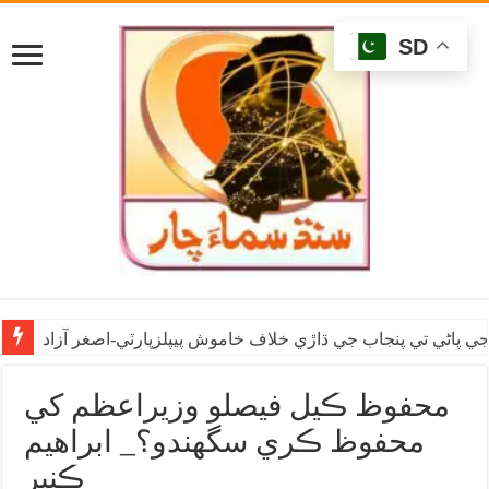
SD
ي پاڻي تي پنجاب جي ڌاڙي خلاف خاموش پيپلزپارٽي-اصغر آزاد
ٺاڻن جو نه پر سڀني جو آهي: ف ليگ اڳواڻ راشد شاهه راشدي
محفوظ ڪيل فيصلو وزيراعظم کي
محفوظ ڪري سگهندو؟_ ابراهيم
ڪنڀر