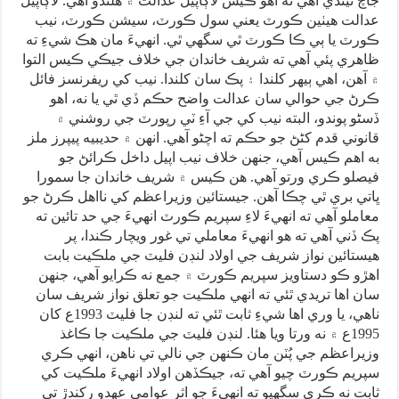
جاچ ٿيندي آهي ته اهو ڪيس لاڳاپيل عدالت ۾ هلندو آهي. لاڳاپيل
عدالت هيٺين ڪورٽ يعني سول ڪورٽ، سيشن ڪورٽ، نيب
ڪورٽ يا ٻي ڪا ڪورٽ ٿي سگهي ٿي. انهيءَ مان هڪ شيءِ ته
ظاهري پئي آهي ته شريف خاندان جي خلاف جيڪي ڪيس التوا
۾ آهن، اهي ٻيهر کلندا ۽ پڪ سان کلندا. نيب کي ريفرنسز فائل
ڪرڻ جي حوالي سان عدالت واضح حڪم ڏي ٿي يا نه، اهو
ڏسڻو پوندو، البته نيب کي جي آءِ ٽي رپورٽ جي روشني ۾
قانوني قدم کڻڻ جو حڪم ته اچڻو آهي. انهن ۾ حديبيه پيپرز ملز
به اهم ڪيس آهي، جنهن خلاف نيب اپيل داخل ڪرائڻ جو
فيصلو ڪري ورتو آهي. هن ڪيس ۾ شريف خاندان جا سمورا
ڀاتي بري ٿي چڪا آهن. جيستائين وزيراعظم کي نااهل ڪرڻ جو
معاملو آهي ته انهيءَ لاءِ سپريم ڪورٽ انهيءَ جي حد تائين ته
پڪ ڏني آهي ته هو انهيءَ معاملي تي غور ويچار ڪندا، پر
هيستائين نواز شريف جي اولاد لنڊن فليٽ جي ملڪيت بابت
اهڙو ڪو دستاويز سپريم ڪورٽ ۾ جمع نه ڪرايو آهي، جنهن
سان اها تريدي ٿئي ته انهي ملڪيت جو تعلق نواز شريف سان
ناهي، يا وري اها شيءِ ثابت ٿئي ته لنڊن جا فليٽ 1993ع کان
1995ع ۾ نه ورتا ويا هئا. لنڊن فليٽ جي ملڪيت جا ڪاغذ
وزيراعظم جي پُٽن مان ڪنهن جي نالي تي ناهن، انهي ڪري
سپريم ڪورٽ چيو آهي ته، جيڪڏهن اولاد انهيءَ ملڪيت کي
ثابت نه ڪري سگهيو ته انهيءَ جو اثر عوامي عهدو رکندڙ تي