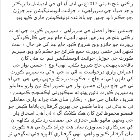
رڪني بئنچ 6 مئي 2017ع تي ايف آءِ اي جي ايڊيشنل ڊائريڪٽر
واجد ضياءَ جي سربراهيءَ ۾ جوائنٽ انويسٽيگيشن ٽيم جوڙڻ
جو حڪم ڏنو، جنهن جو باقاعده نوٽيفڪيشن جاري ڪيو ويو.
جسٽس اعجاز افضل جي سربراهي ۾ سپريم ڪورٽ جي اها ٽه
رڪني بئنچ هر پندرهين ڏينهن انهيءَ جاچ ٽيم جي ڪارڪردگي
رپورٽ جو جائزو وٺڻ شروع ڪيو. جاچ ٽيم کي هر حال ۾ سٺ
ڏينهن اندر حتمي رپورٽ جمع ڪرائڻ جو حڪم ڏنو ويو. سپريم
ڪورٽ جي جوڙيل جوائنٽ انويسٽيگشن ٽيم اٺ مئي کان
باقاعده پنهنجي جاچ شروع ڪئي. انهيءَ وچ ۾ حسين نواز جي
اعتراض واري درخواست به آئي ته جي آءِ ٽي به سپريم ڪورٽ
کي دانهن ڏني ته جاچ ۾ حڪومت رنڊڪ وجھي رهي آهي. جي آءِ
ٽي جي جاچ دوران حسين نواز جي تصوير ليڪ ٿيڻ وارو معاملو
به سپريم ڪورٽ تائين پهتو ته سيڪيورٽي ايڪسچنج ڪميشن ۾
شريف خاندان جي حق ۾ رڪارڊ سان هٿ چراند واري معاملي
تي به ٻڌڻي ٿي. پاناما ڪيس جي پهرين گرفتاري پاناما ڪيس جو
فيصلو محفوظ ٿيڻ کان هڪ ڪلاڪ اڳ ۾ ٿي آهي. اسحاق ڊار
جي ويجهي ماڻهو ظفر حجازي جي ضمانت رد ڪري ڪالهه ان
کي سرڪاري دستاويزن سان هٿ چراند ڪرڻ تي هاءِ ڪورٽ
مان گرفتار ڪيو ويو آهي. انهي گرفتاري کانپوِءِ چئي سگهجي ٿو