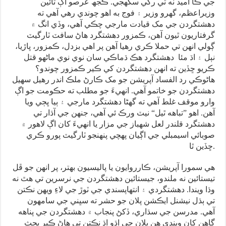
جي ڪا اميد نه ٿي رکي سگهجي. ڪجھ عرصو اڳ تائين
وزيراعظم، گھرو وزير ۽ فوج به اهو چوندي رهي آهي ته
دهشتگردن جي مک قيادت مارجي چڪي آهي، وڏي انگ ۾
گرفتاريون ٿيون آهن، ڪمزور دهشتگرد هاڻ سافٽ ٽارگيٽ
ڳولي انهن تي حملا ڪري رهيا آهن پر اهي بزدل، ڪمزور، ڀاڙيا،
نٻل ۽ اڌ مئا دهشتگرد هڪ ڌماڪي سان نوي نوي ماڻهو قتل
ڪريو ڇڏين ته انهن دهشتگردن کي ڪير ڪمزور چوندو؟
هاڻوڪي رد الفساد آپريشن جو مک ڪارڻ ملڪ اندر رهيل سهيل
دهشتگردن جو خاتمو آهي. انهيءَ جو مطلب ته حڪومت جو اڳ
وارو موقف غلط آهي ته گھڻا دهشتگرد مارجي ۽ ٻيا ڀڄي ويا
آهن. اهو ”تباهه ٿيل“ نيٽ ورڪ ئي آهي، جنهن جي آڌار تي
دهشتگرد قلندر لعل شهباز جي مزار يا انهيءَ کان اڳ لاهور ۾
صوبائي اسيمبلي جي اڳيان پهچي پنهنجو ٽارگيٽ پورو ڪري
ڇڏين ٿا.
هي سمورا آپريشن، ڪارروايون يا پاليسيون بهتر، پر انهن جو ڦل
تيستائين نه ملندو، جيستائين دهشتگردن جي نرسرين تي هٿ نه
وڌا ويندا. دهشتگردي ۽ انتهاپسندي جي ٽوڙ جي لاءِ ويهن نڪتن
تي ٻڌل نيشنل ايڪشن پلان جو حشر ته سڀني جي سامهون
آهي. مدرسن جي سڌاري، ڏکڻ پنجاب ۾ دهشتگردن جي پناهه
گاهن کان ويندي هن پلان جي اڌو اڌ نڪتن تي هاڻ ڪير بحث