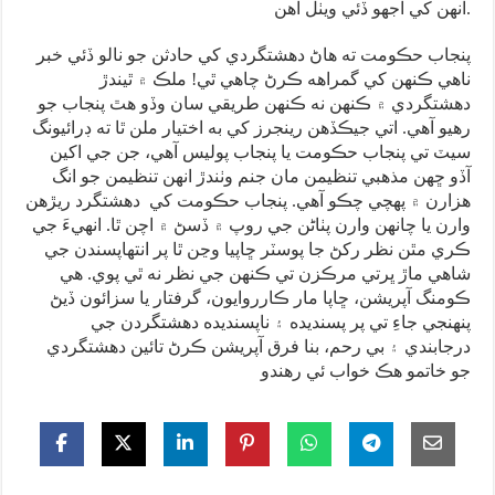
انهن کي اجهو ڏئي ويٺل آهن.
پنجاب حڪومت ته هاڻ دهشتگردي کي حادثن جو نالو ڏئي خبر
ناهي ڪنهن کي گمراهه ڪرڻ چاهي ٿي! ملڪ ۾ ٿيندڙ
دهشتگردي ۾ ڪنهن نه ڪنهن طريقي سان وڏو هٿ پنجاب جو
رهيو آهي. اتي جيڪڏهن رينجرز کي به اختيار ملن ٿا ته ڊرائيونگ
سيٽ تي پنجاب حڪومت يا پنجاب پوليس آهي، جن جي اکين
آڏو ڇهن مذهبي تنظيمن مان جنم وٺندڙ انهن تنظيمن جو انگ
هزارن ۾ پهچي چڪو آهي. پنجاب حڪومت کي دهشتگرد ريڙهن
وارن يا چانهن وارن پٺاڻن جي روپ ۾ ڏسڻ ۾ اچن ٿا. انهيءَ جي
ڪري مٿن نظر رکڻ جا پوسٽر ڇاپيا وڃن ٿا پر انتهاپسندن جي
شاهي ماڙ ڀرتي مرڪزن تي ڪنهن جي نظر نه ٿي پوي. هي
ڪومنگ آپريشن، ڇاپا مار ڪارروايون، گرفتار يا سزائون ڏيڻ
پنهنجي جاءِ تي پر پسنديده ۽ ناپسنديده دهشتگردن جي
درجابندي ۽ بي رحم، بنا فرق آپريشن ڪرڻ تائين دهشتگردي
جو خاتمو هڪ خواب ئي رهندو