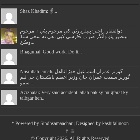
Shaz Khadim: ✌️...
ذوالفقار راڄپر: پيپلزپارٽي کي مرحوم ڀٽي ۽ مرحوم
بينظير ڀٽو وانگر صرف ڪرسي کپي، هي ته سڄي سنڌ
وڪڻ...
Bhagumal: Good work. Do it...
Nasrullah jamali: گورنر عمران اسماعيل جھڙا نااهل
گورنر سميت عمران خان وزير اعظم پاڪستان جي ٽيم
سمو...
Azizhalai: Very said accident .allah pak sy mugfarat ky
talbgar hen...
*
Powered by
Sindhsamaachar
| Designed by
kashifalinoon
© Copyright 2026, All Rights Reserved