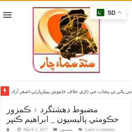
SD
ي پاڻي تي پنجاب جي ڌاڙي خلاف خاموش پيپلزپارٽي-اصغر آزاد
مضبوط دهشتگرد ۽ ڪمزور
حڪومتي پاليسيون _ ابراهيم ڪنڀر
Leave a comment
مضمون
March 2, 2017