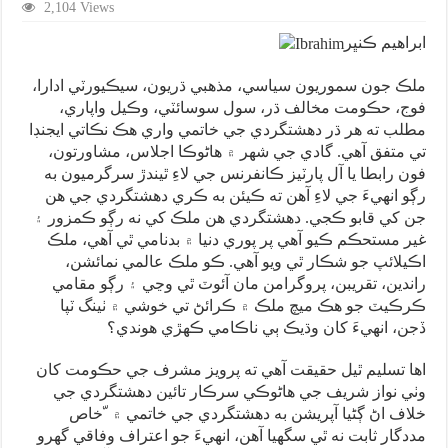
2,104 Views
ابراهيم ڪنڀر
ملڪ جون سموريون سياسي، مذهبي ڌريون، سيڪيورٽي ادارا،
فوج، حڪومت مخالف ڌر، سول سوسائٽي، وڪيل واپاري،
مطلب ته هر ڌر دهشتگردي جي خاتمي واري هڪ نڪاتي ايجنڊا
تي متفق آهي. گادي جي شهر ۾ هاڻوڪا اجلاس، مشاورتون،
فون رابطا يا آل پارٽيز ڪانفرنس جي لاءِ ٿيندڙ سرگرميون به
رڳو انهيءَ جي لاءِ آهن ته ڪيئن به ڪري دهشتگردي جي هن
جن کي قابو ڪجي. دهشتگردي هن ملڪ کي نه رڳو ڪمزور ۽
غير مستحڪم ڪيو آهي پر پوري دنيا ۾ بدنامي ٿي آهي، ملڪ
اڪيلائپ جو شڪار ٿي ويو آهي. ڪو ملڪ عالمي نمائشن،
راندين، تقريبن، پروگرامن مان آئوٽ ٿي وڃي ۽ رڳو مقامي
ڪرڪيٽ جو هڪ ميچ ملڪ ۾ ڪرائڻ تي خوشي ۾ ٺينگ ٽپا
ڏجن، انهيءَ کان وڌيڪ ٻي ناڪامي ڪهڙي هوندي؟
اها تسليم ٿيل حقيقت آهي ته پرويز مشرف جي حڪومت کان
وٺي نواز شريف جي هاڻوڪي سرڪار تائين دهشتگردي جي
خلاف اڻ ڳڻيا آپريشن به دهشتگردي جي خاتمي ۾ ّخاص
مددگار ثابت نه ٿي سگهيا آهن، انهيءَ جو اعتراف وفاقي گھرو