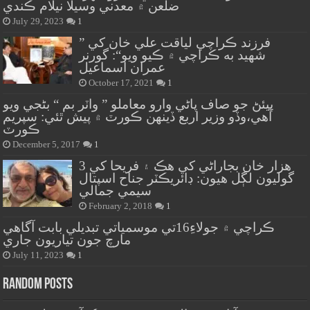
ضلعن ۾ معدني وسيلا نيلام ڪندي
July 29, 2023
1
” فرزند ڪراچي لياقت علي خان کي
شهيد به ڪراچي ۾ ڪيو ويو“: گورنر
عمران اسماعيل
October 17, 2021
1
پيئڻ جو صاف پاڻي وارو معاملو ” واٽر بم “ بڻجي ويو
آهي،وڏو وزير اربع ڏينهن ڪورٽ ۾ پيش ٿئي: سپريم
ڪورٽ
December 5, 2017
1
هزار خان بجاراڻي کي هڪ ۽ فريحا کي 3
گوليون لڳل هيون: ڊائريڪٽر جناح اسپتال
سيمي جمالي
February 2, 2018
1
ڪراچي ۾ جولاءِ16تي موسمياتي تبديلي بابت آگاهي
مارچ جون تياريون جاري
July 11, 2023
1
Random Posts