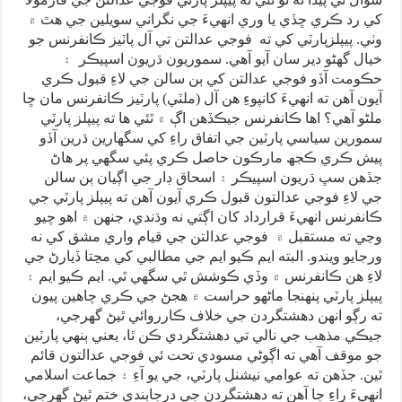
کي رد ڪري ڇڏي يا وري انهيءَ جي نگراني سويلين جي هٿ ۾
وٺي. پيپلزپارٽي کي ته فوجي عدالتن تي آل پاٽيز ڪانفرنس جو
خيال گھڻو دير سان آيو آهي. سموريون ڌريون اسپيڪر ۽
حڪومت آڏو فوجي عدالتن کي ٻن سالن جي لاءِ قبول ڪري
آيون آهن ته انهيءَ کانپوءِ هن آل (ملٽي) پارٽيز ڪانفرنس مان ڇا
ملڻو آهي؟ اها ڪانفرنس جيڪڏهن اڳ ۾ ٿئي ها ته پيپلز پارٽي
سمورين سياسي پارٽين جي اتفاق راءِ کي سگهارين ڌرين آڏو
پيش ڪري ڪجھ مارڪون حاصل ڪري پئي سگهي پر هاڻ
جڏهن سڀ ڌريون اسپيڪر ۽ اسحاق ڊار جي اڳيان ٻن سالن
جي لاءِ فوجي عدالتون قبول ڪري آيون آهن ته پيپلز پارٽي جي
ڪانفرنس انهيءَ قرارداد کان اڳتي نه وڌندي، جنهن ۾ اهو چيو
وڃي ته مستقبل ۾ فوجي عدالتن جي قيام واري مشق کي نه
ورجايو ويندو. البته ايم ڪيو ايم جي مطالبي کي مڃتا ڏيارڻ جي
لاءِ هن ڪانفرنس ۾ وڏي ڪوشش ٿي سگهي ٿي. ايم ڪيو ايم ۽
پيپلز پارٽي پنهنجا ماڻهو حراست ۾ هجڻ جي ڪري چاهين پيون
ته رڳو انهن دهشتگردن جي خلاف ڪارروائي ٿيڻ گھرجي،
جيڪي مذهب جي نالي تي دهشتگردي ڪن ٿا، يعني ٻنهي پارٽين
جو موقف آهي ته اڳوڻي مسودي تحت ئي فوجي عدالتون قائم
ٿين. جڏهن ته عوامي نيشنل پارٽي، جي يو آءِ ۽ جماعت اسلامي
انهيءَ راءِ جا آهن ته دهشتگردن جي درجابندي ختم ٿيڻ گھرجي،