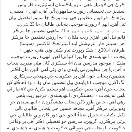
ڪرڻ جي لاءِ تيار ناهي. تازو پاڪستان انسٽيٽيوٽ فار پيس
اسٽڊيز جي تحقيقاتي رپورٽ سامهون آئي آهي، انهي ۾ مذهبي،
ويڙهاڪ، فرقيوار تنظيمن جي نيٽ ورڪ جا سمورا تفصيل بيان
ٿيل آهن. انهيءَ رپورٽ موجب، پنجابي طالبان جا 23 گروپ
پنجاب ۾ آهن، لاهور شهر ۾ 71 مذهبي تنظيمن جا مرڪز
قائم ٿيل آهن. اهڙي ريت ملتان ۾ به ارڙهن تنظيمن جا مرڪز
آهن. سينٽر فار انٽرنيشنل اينڊ اسٽرٽجڪ انالائسز (سيسا)
طرفان 2014ع ۾ هڪ رپورٽ تيار ڪئي وئي هئي، جنهن ۾
پنجاب ۾ انتهاپسندي جا پيرا کنيا ويا آهن. انهيءَ رپورٽ موجب،
ملڪ ۾ موجود مدرسن مان 44 سيڪڙي کان مٿي مدرسا پنجاب
۾ آهن، يا جن تنظيمن تي پابندي وڌي وئي آهي، انهن مان اڪثر
تنظيمون پنجاب جون آهن پر حڪومت جي پنهنجي سرڪاري
انگ اکرن موجب، 61 پابندي پيل تنظمين مان وڌ ۾ وڌ ڏهاڪو کن
پنجاب جون آهن، يعني حڪومت اهو تسليم ڪرڻ جي لاءِ تيار ئي
ناهي ته پنجاب ۾ دهشتگردي، انتهاپسندي، فرقيواريت پلجي
رهي آهي، خاص طور ڏکڻ پنجاب دهشتگردن ۽ انتهاپسندن جو
وڏو ڀرتي مرڪز آهي. مجاهد حسين جي پنجابي طالبان نالي
لکيل ڪتاب ۾ جنرل ضياءُ الحق جي دور کان وٺي طالبانن جي
ڀرتي مرڪزن، گروپن، مدرسن جو تفصيلي ذڪر آهي پر وفاقي
حڪومت يا پنجاب جي صوبائي حڪومت چاهيندي نه چاهيندي به