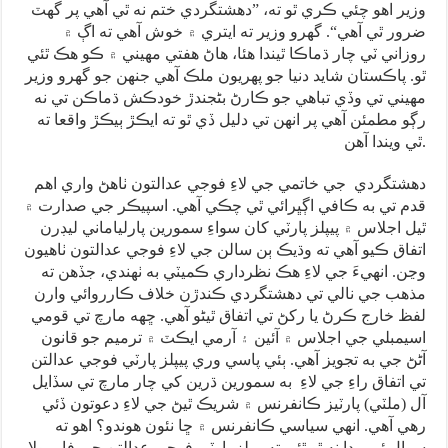
وزير اهو چئي ڪري ٿو ته، ”دهشتگردي ختم نه ٿي آهي پر گھٽ
ضرور ٿي آهي“. گھرو وزير ته ايتري ۾ خوش آهي ته اڳ ۾
روزاني ٽي چار ڌماڪا ٿيندا هئا، هاڻ هفتي مهيني ۾ ڪو هڪ ٿئي
ٿو. پاڪستان شايد دنيا جو پهريون ملڪ آهي جنهن جو گھرو وزير
مهيني تي وڏي تباهي جو ڪارڻ بڻجندڙ خودڪش ڌماڪن تي نه
رڳو مطمئن آهي پر انهن تي دليل ڏي ٿو ته ايڪڙ ٻيڪڙ واقعا ته
ٿي ويندا آهن.
دهشتگردي جي خاتمي جي لاءِ فوجي عدالتون ٺاهڻ واري اهم
قدم تي به ڪافي اڳڀرائي ٿي چڪي آهي. اسپيڪر جي صدارت ۾
ٿيل اجلاس ۾ پيپلز پارٽي کان سواءِ سمورين پارلياماني ليڊرن
اتفاق ڪيو آهي ته وڌيڪ ٻن سالن جي لاءِ فوجي عدالتون ٺاهيون
وڃن. انهيءَ جي لاءِ هڪ نظرداري ڪميٽي به ٺهندي، جڏهن ته
مذهب جي نالي تي دهشتگردي ڪندڙن خلاف ڪارروائي وارن
لفظ خارج ڪرڻ يا رکڻ تي اتفاق ٿيڻو آهي. ڇهه مارچ تي قومي
اسيمبلي جي اجلاس ۾ آئين ۽ آرمي ايڪٽ ۾ ترميم جو قانون
آڻڻ جي به تجويز آهي. ٻئي پاسي وري پيپلز پارٽي فوجي عدالتن
تي اتفاق راءِ جي لاءِ به سمورين ڌرين کي چار مارچ تي سڏايل
آل (ملٽي) پارٽيز ڪانفرنس ۾ شريڪ ٿيڻ جي لاءِ دعوتون ڏئي
رهي آهي. انهي سياسي ڪانفرنس ۾ ڇا نئون هوندو؟ اهو ته
سوال ئي پيدا نه ٿو ٿئي ته پيپلز پارٽي فوجي عدالتن جي فارمولا