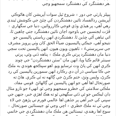
هر دهشتگرد کي دهشتگرد سمجهيو وڃي.
پيپلز پارٽي جي دور ۾ شروع ٿيل سوات آپريشن کان هاڻوڪي
آپريشن ردالفساد تائين دهشتگردن کي چٿڻ جي ڪوشش ٿيندي
رهي آهي، پر هيڏي وڏي فوجي ڪارروائين، دنيا جي سگهاري ۽
ڦڙت ايجنسين جي باوجود اڃان تائين دهشتگرد جتي چاهين ٿا،
اتي تباهي آڻي ڇڏين ٿا. دهشتگردي انهن رياستي پاليسين جو
نتيجو آهي، جيڪي پاليسيون ضياءُ الحق کان وٺي پرويز مشرف
جي سرپرستيءَ ۾ ٺاهيون ويون هيون. انهن پاليسين تحت سڄي
دنيا مان دهشتگرد ڀرتي ڪري ملڪ ۾ پناهه ڏني وئي، ڀرتي
سينٽر قائم ڪيا ويا، انهن مان ”سٺن دهشتگردن“ جي چونڊ
ڪري انهن کي پاڻ وٽ ترسايو ويو. اهو سڀڪجھ هوندي به ملڪ
جي ڪا سياسي ڌر آن دي رڪارڊ انهن سمورين پاليسين کي رد
ڪرڻ، واپس وٺڻ، ختم ڪرڻ جي ڳالهه نه ٿي ڪري. هاڻ ته
صورتحال اها آهي جو انهن پاليسين تي ڳالهائڻ قومي مفاد،
ملڪي سلامتي کي خطرو سمجهيو وڃي ٿو. انهيءَ جو تازو مثال
ڊان ليڪس جو ئي ڏئي سگهجي ٿو ته هڪ اهڙي خبر، جنهن جي
سڀني کي خبر آهي پر جڏهن اها عالمي فورم تي پڙهڻ جي لاءِ
وڃي ٿي ته ملڪ خطري ۾ اچي وڃي ٿو. جيستائين صورتحال ۽
سوچ اها رهندي، تيستائين هن ملڪ مان دهشتگردي جي خاتمي