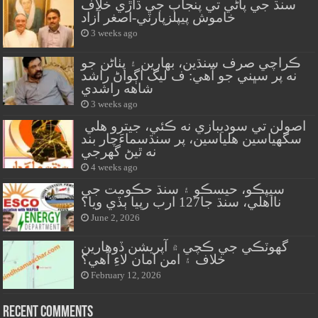
سنڌ جي پاڻي تي پنجاب جي ڌاڙي خلاف
خاموش پيپلزپارٽي-اصغر آزاد
3 weeks ago
ڪراچي صرف سنڌين، بهارين ۽ پٺاڻن جو
نه پر سڀني جو آهي: ف ليگ اڳواڻ راشد
شاهه راشدي
3 weeks ago
اصولن تي سوديبازي نه ڪئي، جيترو هلي
سگهياسين هلياسين، پر سنڌسماءَچار بند
نه ٿيڻ گهرجي
4 weeks ago
سيپڪو، حيسڪو ۽ سنڌ حڪومت جي
نااهلي، سنڌ جا127 ارب رپيا ٻڏي ويا؟
June 2, 2026
گهوٽڪي جي ڪچي ۾ آپريشن ڏوهارين
خلاف ۽ امن امان لاءِ آهي؟
February 12, 2026
Recent Comments