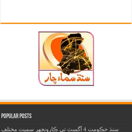
Popular Posts
سنڌ حڪومت 4 آگسٽ تي ڪارونجهر سميت مختلف