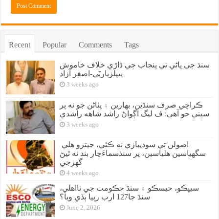
Recent
Popular
Comments
Tags
سنڌ جي پاڻي تي پنجاب جي ڌاڙي خلاف خاموش
پيپلزپارٽي-اصغر آزاد
3 weeks ago
ڪراچي صرف سنڌين، بهارين ۽ پٺاڻن جو نه پر
سڀني جو آهي: ف ليگ اڳواڻ راشد شاهه راشدي
3 weeks ago
اصولن تي سوديبازي نه ڪئي، جيترو هلي
سگهياسين هلياسين، پر سنڌسماءَچار بند نه ٿيڻ
گهرجي
4 weeks ago
سيپڪو، حيسڪو ۽ سنڌ حڪومت جي نااهلي،
سنڌ جا127 ارب رپيا ٻڏي ويا؟
June 2, 2026