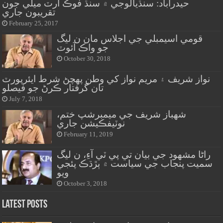
حيدرآباد: سنڌيالوجي ۾ سنڌ فوڪ آرٽ ميلي جون
تقريبون جاري
February 25, 2017
قومي اسيمبلي جي اجلاس مان ن ليگ
جو واڪ آئوٽ
October 30, 2018
نواز شريف ۽ مريم نواز کي وطن پهچڻ شرط ايئرپورٽ
تان گرفتار ڪرڻ جو فيصلو
July 7, 2018
شهباز شريف جي ميمبرشپ ختم،
نوٽيفڪيشن جاري
February 11, 2019
راڻا مشهود جي بيان تي پي ٽي آءِ، ن ليگ
سميت پنجاب جي سياست ۾ ٻڙڌڪ پئجي
ويو
October 3, 2018
Latest Posts