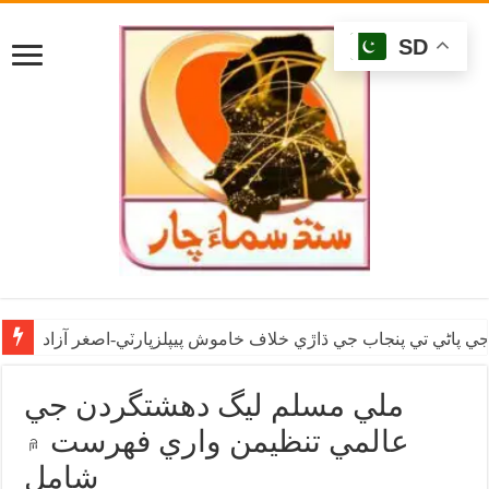
SD
ي پاڻي تي پنجاب جي ڌاڙي خلاف خاموش پيپلزپارٽي-اصغر آزاد
ملي مسلم ليگ دهشتگردن جي
عالمي تنظيمن واري فهرست ۾
شامل