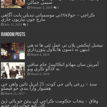
سيمي جمالي
February 2, 2018
1
ڪراچي ۾ جولاءِ16تي موسمياتي تبديلي بابت آگاهي
مارچ جون تياريون جاري
July 11, 2023
1
Random Posts
نيشنل ايڪشن پلان تي عمل ٿئي ها ته هي
ڏينهن نه ڏسون ها:بلاول ڀٽوزرداري
March 8, 2019
آمريتن سان مهاڏو اٽڪائيندڙ ڄام ساقي
به لاڏاڻو ڪري ويو
March 6, 2018
سنڌ ۾ زرعي پاڻي جي کوٽ، 25 اپريل تائين واهن جي
هفتيوار وارا بندي جو فيصلو
March 21, 2017
وفاق ۽ پنجاب حڪومت ڪراچي کي پيئڻ جو پاڻي ڏيڻ
کان کتو جواب ڏئي ڇڏيو