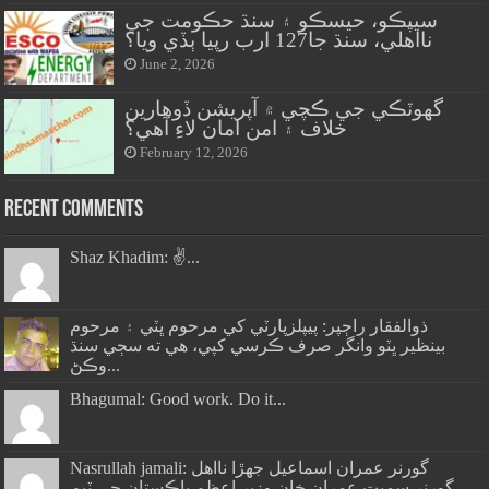
سيپڪو، حيسڪو ۽ سنڌ حڪومت جي
نااهلي، سنڌ جا127 ارب رپيا ٻڏي ويا؟
June 2, 2026
گهوٽڪي جي ڪچي ۾ آپريشن ڏوهارين
خلاف ۽ امن امان لاءِ آهي؟
February 12, 2026
Recent Comments
Shaz Khadim: ✌️...
ذوالفقار راڄپر: پيپلزپارٽي کي مرحوم ڀٽي ۽ مرحوم
بينظير ڀٽو وانگر صرف ڪرسي کپي، هي ته سڄي سنڌ
وڪڻ...
Bhagumal: Good work. Do it...
Nasrullah jamali: گورنر عمران اسماعيل جھڙا نااهل
گورنر سميت عمران خان وزير اعظم پاڪستان جي ٽيم