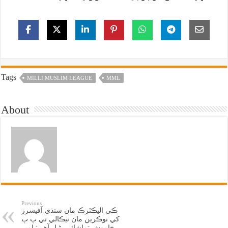
Tags
MILLI MUSLIM LEAGUE
MML
About
Previous
ڪي اليڪٽرڪ مان سنڌي آفيسرز
کي نوڪرين مان نيڪالي تي پ پ
خاموش تماشائي بڻيل آهي: امير