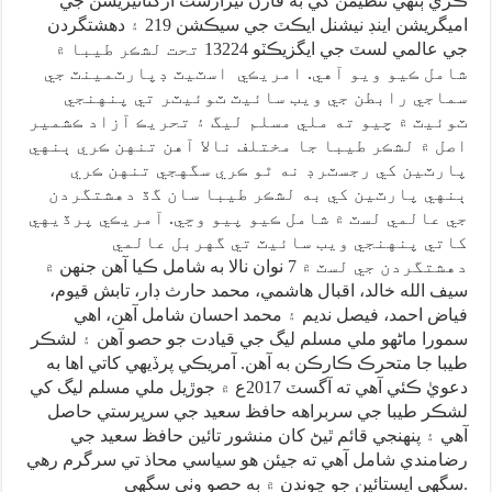
ڪري ٻنهي تنظيمن کي به فارن ٽيرارسٽ آرگنائيزيشن جي
اميگريشن اينڊ نيشنل ايڪٽ جي سيڪشن 219 ۽ دهشتگردن
جي عالمي لسٽ جي ايگزيڪٽو 13224 تحت لشڪر طيبا ۾
شامل ڪيو ويو آهي. امريڪي اسٽيٽ ڊپارٽمينٽ جي
سماجي رابطن جي ويب سائيٽ ٽوئيٽر تي پنهنجي
ٽوئيٽ ۾ چيو ته ملي مسلم ليگ ۽ تحريڪ آزاد ڪشمير
اصل ۾ لشڪر طيبا جا مختلف نالا آهن تنهن ڪري ٻنهي
پارٽين کي رجسٽرڊ نه ٿو ڪري سگهجي تنهن ڪري
ٻنهي پارٽين کي به لشڪر طيبا سان گڏ دهشتگردن
جي عالمي لسٽ ۾ شامل ڪيو پيو وڃي. آمريڪي پرڏيهي
کاتي پنهنجي ويب سائيٽ تي گهربل عالمي
دهشتگردن جي لسٽ ۾ 7 نوان نالا به شامل ڪيا آهن جنهن ۾
سيف الله خالد، اقبال هاشمي، محمد حارث ڊار، تابش قيوم،
فياض احمد، فيصل نديم ۽ محمد احسان شامل آهن، اهي
سمورا ماڻهو ملي مسلم ليگ جي قيادت جو حصو آهن ۽ لشڪر
طيبا جا متحرڪ ڪارڪن به آهن. آمريڪي پرڏيهي کاتي اها به
دعويٰ ڪئي آهي ته آگسٽ 2017ع ۾ جوڙيل ملي مسلم ليگ کي
لشڪر طيبا جي سربراهه حافظ سعيد جي سرپرستي حاصل
آهي ۽ پنهنجي قائم ٿيڻ کان منشور تائين حافظ سعيد جي
رضامندي شامل آهي ته جيئن هو سياسي محاذ تي سرگرم رهي
سگهي ايستائين جو چونڊن ۾ به حصو وٺي سگهي.