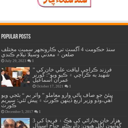
Popular Posts
سنڌ حڪومت 4 آگسٽ تي ڪارونجهر سميت مختلف
ضلعن ۾ معدني وسيلا نيلام ڪندي
July 29, 2023
1
” فرزند ڪراچي لياقت علي خان کي
شهيد به ڪراچي ۾ ڪيو ويو“: گورنر
عمران اسماعيل
October 17, 2021
1
پيئڻ جو صاف پاڻي وارو معاملو ” واٽر بم “ بڻجي ويو
آهي،وڏو وزير اربع ڏينهن ڪورٽ ۾ پيش ٿئي: سپريم
ڪورٽ
December 5, 2017
1
هزار خان بجاراڻي کي هڪ ۽ فريحا کي 3
گوليون لڳل هيون: ڊائريڪٽر جناح اسپتال