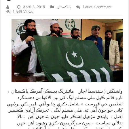
Leave a comment
پاڪستان
April 3, 2018
1,549 Views
واشنگٽن ( سنڌسماءَچار مانيٽرنگ ڊيسڪ) آمريڪا پاڪستان ۾
تازو قائم ڪيل ملي مسلم ليگ کي بين الاقوامي دهشتگرد
تنظيمن جي فهرست ۾ شامل ڪري ڇڏيو آهي، امريڪي پرڏيهي
کاتي جو چوڻ آهي ته، ملي مسلم ليگ ۽ تحريڪ آزادي ڪشمير
اصل ۾ پابندي مڙهيل لشڪر طيبا جون شاخون آهن ۽ نالا
بدلائي سياست ۽ ٻيون سرگرميون ڪري رهيون آهن. تنهن