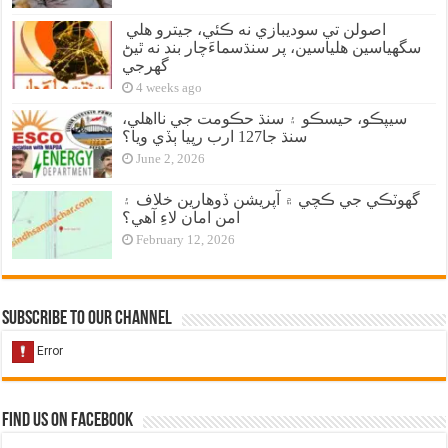
اصولن تي سوديبازي نه ڪئي، جيترو هلي
سگهياسين هلياسين، پر سنڌسماءَچار بند نه ٿيڻ
گهرجي
4 weeks ago
سيپڪو، حيسڪو ۽ سنڌ حڪومت جي نااهلي،
سنڌ جا127 ارب رپيا ٻڏي ويا؟
June 2, 2026
گهوٽڪي جي ڪچي ۾ آپريشن ڏوهارين خلاف ۽
امن امان لاءِ آهي؟
February 12, 2026
Subscribe to our Channel
Find us on Facebook