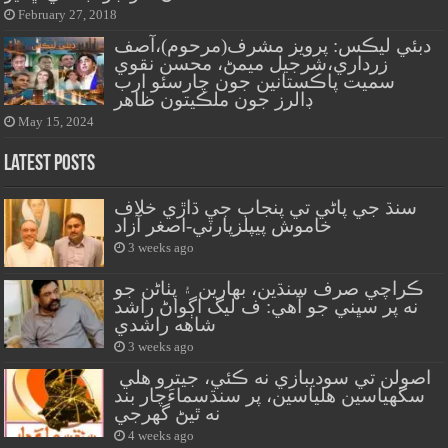
February 27, 2018
دبئي ليڪس: پرويز مشرف(مرحوم)،آصف
زرداري،شرجيل ميمڻ، محسن نقوي
سميت پاڪستانين جون چارسئو ارب
ڊالرز جون ملڪيتون ظاهر
May 15, 2024
Latest Posts
سنڌ جي پاڻي تي پنجاب جي ڌاڙي خلاف
خاموش پيپلزپارٽي-اصغر آزاد
3 weeks ago
ڪراچي صرف سنڌين، بهارين ۽ پٺاڻن جو
نه پر سڀني جو آهي: ف ليگ اڳواڻ راشد
شاهه راشدي
3 weeks ago
اصولن تي سوديبازي نه ڪئي، جيترو هلي
سگهياسين هلياسين، پر سنڌسماءَچار بند
نه ٿيڻ گهرجي
4 weeks ago