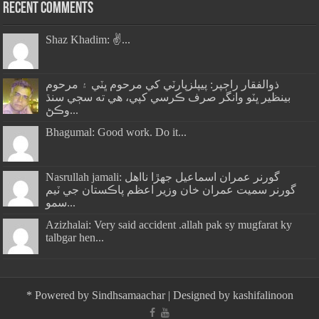
Recent Comments
Shaz Khadim: ✌️...
ذوالفقار راڄپر: پيپلزپارٽي کي مرحوم ڀٽي ۽ مرحوم
بينظير ڀٽو وانگر صرف ڪرسي کپي، هي ته سڄي سنڌ
وڪڻ...
Bhagumal: Good work. Do it...
Nasrullah jamali: گورنر عمران اسماعيل جھڙا نااهل
گورنر سميت عمران خان وزير اعظم پاڪستان جي ٽيم
سمو...
Azizhalai: Very said accident .allah pak sy mugfarat ky
talbgar hen...
*
Powered by
Sindhsamaachar
| Designed by
kashifalinoon