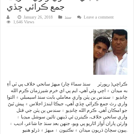
جمع ڪرائي ڇڏي
Leave a comment
سنڌ
January 26, 2018
1,646 Views
ڪراچي( رپورٽر سنڌ سماءَ چار) ميهڙ سانحي خلاف پي ٽي آءِ
به ميدان ۾ اچي وئي آهي، ايم پي اي خرم شيرزمان ڪرم الله
چانڊيو ۽ سندس ٻن پٽن واري معاملي بابت سنڌ اسيمبلي ۾ التوا
واري رٿ جمع ڪرائي ڇڏي آهي، جيڪا ايندڙ اجلاس ۾ پيش ٿيڻ
جو امڪان آهي. ڪرم الله چانڊيو ۽ سندس ٻن پٽن جي قتل
واري سانحي خلاف، ڪيترن ئي ڏينهن تائين سوشل ميڊيا ۽
وارثن پاران آواز اٿاريو پي ويو، جنهن بعد سنڌ جا شاعر، اديب ۽
ٻيون سڄاڻ ڌريون ميدان ۾ نڪتيون ۽ ميهڙ ۾ ڌرڻو هنيو.