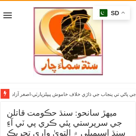
SD
ي پاڻي تي پنجاب جي ڌاڙي خلاف خاموش پيپلزپارٽي-اصغر آزاد
ميهڙ سانحو: سنڌ حڪومت قاتلن
جي سرپرستي پئي ڪري پي ٽي آءِ
سنڌ اسيمبلي ۾ التويٰ واري تحريڪ