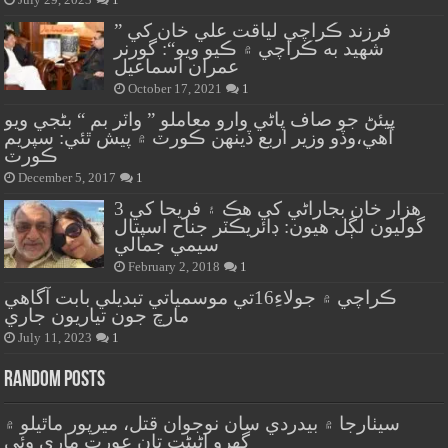
” فرزند ڪراچي لياقت علي خان کي
شهيد به ڪراچي ۾ ڪيو ويو“: گورنر
عمران اسماعيل
October 17, 2021
1
پيئڻ جو صاف پاڻي وارو معاملو ” واٽر بم “ بڻجي ويو
آهي،وڏو وزير اربع ڏينهن ڪورٽ ۾ پيش ٿئي: سپريم
ڪورٽ
December 5, 2017
1
هزار خان بجاراڻي کي هڪ ۽ فريحا کي 3
گوليون لڳل هيون: ڊائريڪٽر جناح اسپتال
سيمي جمالي
February 2, 2018
1
ڪراچي ۾ جولاءِ16تي موسمياتي تبديلي بابت آگاهي
مارچ جون تياريون جاري
July 11, 2023
1
Random Posts
سيٺارجا ۾ بيدردي سان نوجوان قتل، ميرپور ماٿيلو ۾
گهرو اڻبڻت تان عورت ماري وئي