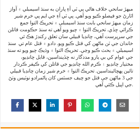
ميهڙ سانحي خلاف هاڻي پي ٽي آءِ پاران به سنڌ اسيمبلي ۾ آواز
اٿارڻ جو فيصلو ڪيو ويو آهي. پي ٽي آءِ جي ايم پي خرم شير
زمان ميهڙ سانحي بابت سنڌ اسيمبلي ۾ تحريڪ التوا جمع
ڪرائي ڇڏي. تحريڪ التوا ۾ چيو ويو آهي ته سنڌ حڪومت قاتلن
جي سرپرست آهي، چانڊيا قبيلي سان تعلق رکندڙ هڪ ئي
خاندان جي ٽن ماڻهن کي قتل ڪيو ويو. دادو ۾ قتل عام تي سنڌ
اسيمبلي ۾ بحث ڪيو وڃي. تحريڪ التوا ۾ وڌيڪ چيو ويو ته سنڌ
جي عوام کي بي يارو مددگار نه ڇڏينداسين، قابل چانڊيو،
مختيار چانڊيو ۽ ڪرم الله چانڊيو جي قاتلن کي ڪيفر ڪردار
تائين پهچائينداسين. تحريڪ التوا ۾ خرم شير زمان چانڊيا قبيلي
جي 3 ماڻهن جي قتل جو چيف جسٽس کان پاڻمرادو نوٽيس وٺڻ
جي اپيل ڪئي آهي.