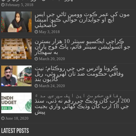
February 5, 2018
مون کي عمر ڪوٽ وومين ٿاڻي جي ايس
ايڇ او جوابدارن حوالي ڪيو: اميشا
خاصخيلي
May 3, 2018
ڪراچي ايڪسپو سينٽر 10 هزار بسترن
جو آئسوليشن سينٽر قائم، پاڪ فوج پاران
به سهڪار
March 20, 2020
ڪرونا وائرس جي جي روڪٿام؛ نيٺ
وفاقي حڪومت ضد تان لهي وئي، ريل
گاڏيون بند
March 24, 2020
وفاقي حڪومت اين ايف سي جي مد ۾
200 ارب کان وڌيڪ جي رقم نه ڏني، سنڌ
جي 18 ارب کان وڌيڪ گهاٽي واري بجيٽ
پيش
June 18, 2020
Latest Posts