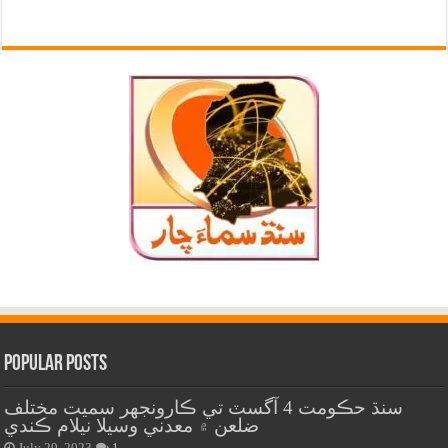
Popular Posts
سنڌ حڪومت 4 آگسٽ تي ڪارونجهر سميت مختلف
ضلعن ۾ معدني وسيلا نيلام ڪندي
July 29, 2023
1