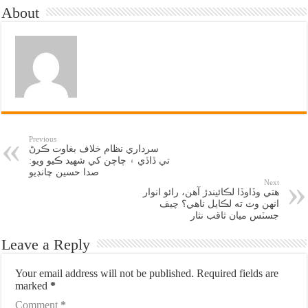
About
Previous
سرداري نظام خلاف بغاوت ڪرڻ
تي ڏاڏي ۽ چاچن کي شهيد ڪيو ويو:
صدا حسين چانڊيو
Next
هتي وڏاوڏا لڪائيندڙ آهن، رائو انوار
انهن وٽ ته لڪايل ناهي؟ چيف
جسٽس ميان ثاقب نثار
Leave a Reply
Your email address will not be published.
Required fields are
marked
*
Comment
*