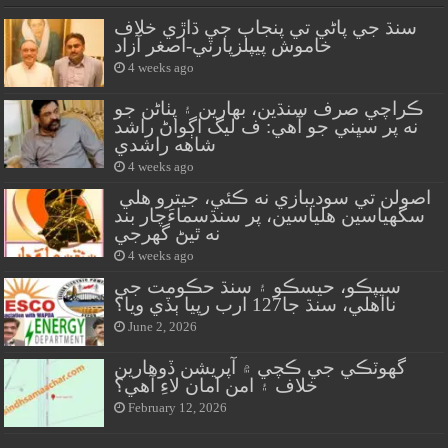
سنڌ جي پاڻي تي پنجاب جي ڌاڙي خلاف
خاموش پيپلزپارٽي-اصغر آزاد
4 weeks ago
ڪراچي صرف سنڌين، بهارين ۽ پٺاڻن جو
نه پر سڀني جو آهي: ف ليگ اڳواڻ راشد
شاهه راشدي
4 weeks ago
اصولن تي سوديبازي نه ڪئي، جيترو هلي
سگهياسين هلياسين، پر سنڌسماءَچار بند
نه ٿيڻ گهرجي
4 weeks ago
سيپڪو، حيسڪو ۽ سنڌ حڪومت جي
نااهلي، سنڌ جا127 ارب رپيا ٻڏي ويا؟
June 2, 2026
گهوٽڪي جي ڪچي ۾ آپريشن ڏوهارين
خلاف ۽ امن امان لاءِ آهي؟
February 12, 2026