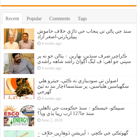
Recent
Popular
Comments
Tags
سنڌ جي پاڻي تي پنجاب جي ڌاڙي خلاف خاموش
پيپلزپارٽي-اصغر آزاد
4 weeks ago
ڪراچي صرف سنڌين، بهارين ۽ پٺاڻن جو نه پر
سڀني جو آهي: ف ليگ اڳواڻ راشد شاهه راشدي
4 weeks ago
اصولن تي سوديبازي نه ڪئي، جيترو هلي
سگهياسين هلياسين، پر سنڌسماءَچار بند نه ٿيڻ
گهرجي
4 weeks ago
سيپڪو، حيسڪو ۽ سنڌ حڪومت جي نااهلي،
سنڌ جا127 ارب رپيا ٻڏي ويا؟
June 2, 2026
گهوٽڪي جي ڪچي ۾ آپريشن ڏوهارين خلاف ۽