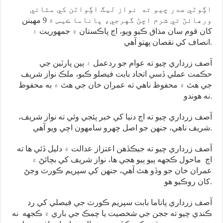
اڳوڻي صدر چيو ته نواز ليگ اڳواڻن کي مٺائي
ورهائڻ تي شرم اچڻ گهرجي، پاناما ڪيس ۾ 9 مهينن
کان قوم سان مذاق ڪيو ويو، اڄ پاڪستان ۾ جمهوريت ۽
انصاف کي نقصان پهتو آهي.
آصف زرداري چيو ته عوام جو ردعمل ۽ ٻين پارٽين جي
حڪمت عملي ڏسي اتحاد بابت فيصلو ڪبو، ملڪ نواز شريف
جي هٿ ۾ محفوظ ناهي ته عمران خان جي هٿ ۾ به محفوظ
نه هوندو.
آصف زرداري چيو ته اڄ دنيا کي خبر پئجي وئي ته نواز شريف،
شريف ناهي، جنهن جو اصل چهرو سامهون اچي ويو آهي.
آصف زرداري چيو ته جيڪڏهن اعتزاز عدالت ۾ دليل ڏئي ها ته
اڄ ماحول ڪجهه ٻيو ٻيو هجي ها، نواز شريف کي بچائڻ ۾
عمران خان جو وڏو هٿ آهي، جنهن کي سپريم ڪورٽ وڃڻ
کان روڪيو هو.
آصف زرداري پاناما بابت سپريم ڪورٽ جي فيصلي کي رد
ڪندي چيو ته ججن جي شخصيت يا چمڪ جي باري ۾ ڪجهه نه