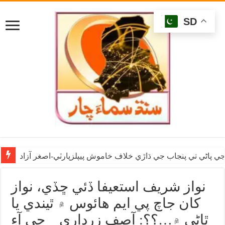
SD
ي پاڻي تي پنجاب جي ڌاڙي خلاف خاموش پيپلزپارٽي-اصغر آزاد
نواز شريف استعيفا ڏئي ڇڏي، نواز
کان جاچ پي ايم هائوس ۾ ٿيندي يا
ٿاڻي ۾…؟؟: آصف زرداري _ جي آءِ