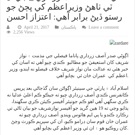
ٽي ٺاهڻ وزيراعظم کي ڀڄڻ جو
رستو ڏيڻ برابر آهي: اعتزاز احسن
Leave a comment
پاڪستان
April 21, 2017
2,256 Views
اڳوڻي صدر آصف زرداري پاناما فيصلي جي مذمت ۽ نواز
شريف کان استعيفيٰ جو مطالبو ڪندي چيو آهي ته اسان کي
خبر هئي ته عدالت مان نواز شريف خلاف فيصلو نه ايندو، وزير
اعظم کي عمران خان ئي بچايو آهي.
اسلام آباد ۾ پارٽي جي سينيئر اڳواڻن سان گڏجاڻي بعد پريس
ڪانفرنس ڪندي آصف زرداري چيو ته جيڪو ڪم اعليٰ عدليا نه
ڪري سگهي آهي اهو ڪم جونيئر آفيسر ڪيئن ڪري سگهندا،
ٻڌايو وڃي ته 19 هين گريڊ جو آفيسر نوازشريف جو بيان ٿاڻي تي
رڪارڊ ڪندو يا پي ايم هائوس ويندو. آصف زرداري چيو ته
عمران خان قوم سان ڊرامو ڪيو، ان کي سپريم ڪورٽ وڃڻ
کان روڪيو هو ۽ ان ئي وزير اعظم کي بچايو آهي.