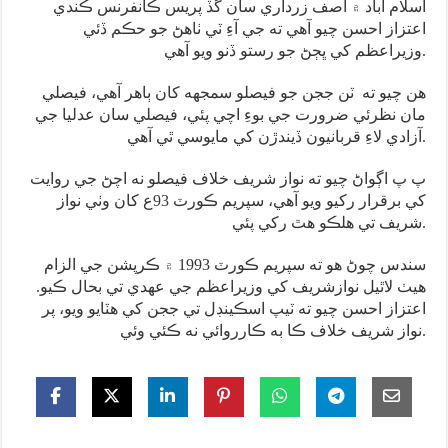
اسلام آباد ۾ آصف زرداري سان گڏ پريس ڪانفرنس ڪندي
اعتزاز احسن چيو آهي ته جي آءِ ٽي ٺاهڻ جو حڪم ڏئي
وزيراعظم کي ڀڄڻ جو رستو ڏنو ويو آهي.
هن چيو ته ٽن ججن جو فيصلو سمجهه کان ٻاهر آهي، فيصلي
مان نظرئي ضرورت جي بوءِ اچي پئي، فيصلي سان عدليا جي
آزادي لاءِ قربانيون ڏيندڙن کي مايوسي ٿي آهي.
پ پ اڳواڻ چيو ته نواز شريف خلاف فيصلو نه اچڻ جي روايت
کي برقرار رکيو ويو آهي، سپريم ڪورٽ 93ع کان وٺي نواز
شريف تي هلڪو هٿ رکي پئي.
سندس چوڻ هو ته سپريم ڪورٽ 1993 ۾ ڪرپشن جي الزام
هيٺ لاٿيل نوازشريف کي وزيراعظم جي عهدي تي بحال ڪيو.
اعتزاز احسن چيو ته ٽيپ اسڪينڊل تي ججن کي هٽايو ويو، پر
نواز شريف خلاف ڪا به ڪارروائي نه ڪئي وئي.