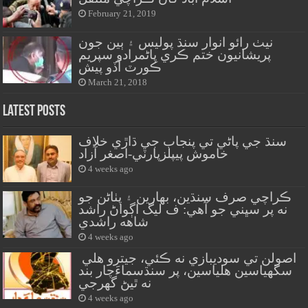
February 21, 2019
نيٺ رائو انوار سنڌ پوليس ۽ ٻين جون
پريشانيون ختم ڪري پاڻمرادو سپريم
ڪورٽ آڏو پيش
March 21, 2018
Latest Posts
سنڌ جي پاڻي تي پنجاب جي ڌاڙي خلاف
خاموش پيپلزپارٽي-اصغر آزاد
4 weeks ago
ڪراچي صرف سنڌين، بهارين ۽ پٺاڻن جو
نه پر سڀني جو آهي: ف ليگ اڳواڻ راشد
شاهه راشدي
4 weeks ago
اصولن تي سوديبازي نه ڪئي، جيترو هلي
سگهياسين هلياسين، پر سنڌسماءَچار بند
نه ٿيڻ گهرجي
4 weeks ago