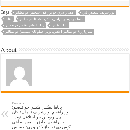
Tags
نواز شريف استعيفيٰ ڏئي
آصف زرداري جو نواز کان استعيفيٰ جو مطالبو
پاناما جو فيصلو، نواشريف کان استعيفا جو مطالبو
پاناما
پاناما ڪيس:
پاناما ليڪس ڪيس جو فيصلو
پيپلز پارٽيءَ جو هنگامي اجلاس، وزير اعظم کان استعيفيٰ جو مطالبو
About
Previous
پاناما ليڪس ڪيس جو فيصلو:
وزيراعظم نوازشريف نااهليءَ کان
بچي ويو- ٻن جو اختلافي نوٽ_
وزيراعظم صادق ۽ امين نه آهي
کيس ڊي نوٽيفاءِ ڪيو وڃي: جسٽس