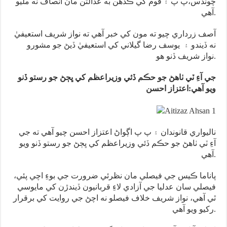
چوندس،پ پ ۽ قوم کي ڪڏهن به عدالتن مان انصاف نه مليو
آهي.
آصف زرداري چيو ته مون کي خبر آهي ته نواز شريف استعيفيٰ
نه ڏيندو ۽ يوسف رضا گيلاني کي استعيفيٰ ڏيڻ جو مشورو
نواز شريف ڏنو هو.
جي آءِ ٽي ٺاهڻ جو حڪم ڏئي وزيراعظم کي ڀڄڻ جو رستو ڏنو
ويو آهي:اعتزاز احسن
ناليواري قانوندان ۽ پ پ اڳواڻ اعتزاز احسن چيو آهي ته جي
آءِ ٽي ٺاهڻ جو حڪم ڏئي وزيراعظم کي ڀڄڻ جو رستو ڏنو ويو
آهي.
پاناما ڪيس جي فيصلي مان نظرئي ضرورت جي بوءِ اچي پئي،
فيصلي سان عدليا جي آزادي لاءِ قربانيون ڏيندڙن کي مايوسي
ٿي آهي، نواز شريف خلاف فيصلو نه اچڻ جي روايت کي برقرار
رکيو ويو آهي.