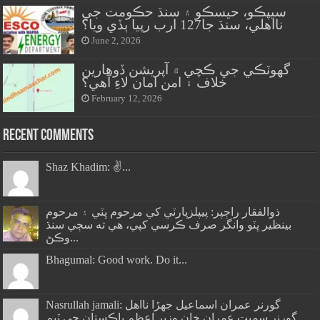
سيپڪو، حيسڪو ۽ سنڌ حڪومت جي
نااهلي، سنڌ جا127 ارب رپيا ٻڏي ويا؟
June 2, 2026
گهوٽڪي جي ڪچي ۾ آپريشن ڏوهارين
خلاف ۽ امن امان لاءِ آهي؟
February 12, 2026
Recent Comments
Shaz Khadim: ✌️...
ذوالفقار راڄپر: پيپلزپارٽي کي مرحوم ڀٽي ۽ مرحوم
بينظير ڀٽو وانگر صرف ڪرسي کپي، هي ته سڄي سنڌ
وڪڻ...
Bhagumal: Good work. Do it...
Nasrullah jamali: گورنر عمران اسماعيل جھڙا نااهل
گورنر سميت عمران خان وزير اعظم پاڪستان جي ٽيم