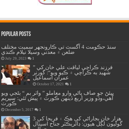
Popular Posts
سنڌ حڪومت 4 آگسٽ تي ڪارونجهر سميت مختلف
ضلعن ۾ معدني وسيلا نيلام ڪندي
July 29, 2023
1
” فرزند ڪراچي لياقت علي خان کي
شهيد به ڪراچي ۾ ڪيو ويو“: گورنر
عمران اسماعيل
October 17, 2021
1
پيئڻ جو صاف پاڻي وارو معاملو ” واٽر بم “ بڻجي ويو
آهي،وڏو وزير اربع ڏينهن ڪورٽ ۾ پيش ٿئي: سپريم
ڪورٽ
December 5, 2017
1
هزار خان بجاراڻي کي هڪ ۽ فريحا کي 3
گوليون لڳل هيون: ڊائريڪٽر جناح اسپتال
سيمي جمالي