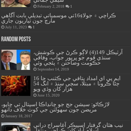
February 2, 2018
1
ڪراچي ۾ جولاءِ16تي موسمياتي تبديلي بابت آگاهي
مارچ جون تياريون جاري
July 11, 2023
1
Random Posts
آرٽيڪل 149(4) لاڳو ڪرڻ جي ڪوشش،
سنڌي قوم جو ڀرپور جواب، وفاقي
حڪومت وضاحتن ۾ پئجي وئي
September 14, 2019
ايم پي اي امداد پتافي جي ڪٽنب جا 16
ڄڻا ڪرونا ۾ مبتلا، سڄي سنڌ ۾ انگ 54
هزار کان وڌي ويو
June 15, 2020
لاڙڪاڻو: سيشن جج جو چانڊاڪا اسپتال تي ڇاپو،
مريضن جون سهولتن جي کوٽ خلاف دانهو
January 18, 2017
نيب هٿان گرفتار اسپيڪر آغاسراج دراني
اسلام آباد کان ڪراچي منتقل