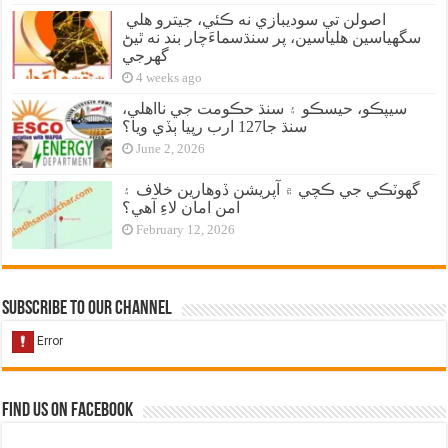
اصولن تي سوديبازي نه ڪئي، جيترو هلي
سگهياسين هلياسين، پر سنڌسماءَچار بند نه ٿيڻ
گهرجي
4 weeks ago
سيپڪو، حيسڪو ۽ سنڌ حڪومت جي نااهلي،
سنڌ جا127 ارب رپيا ٻڏي ويا؟
June 2, 2026
گهوٽڪي جي ڪچي ۾ آپريشن ڏوهارين خلاف ۽
امن امان لاءِ آهي؟
February 12, 2026
Subscribe to our Channel
Find us on Facebook