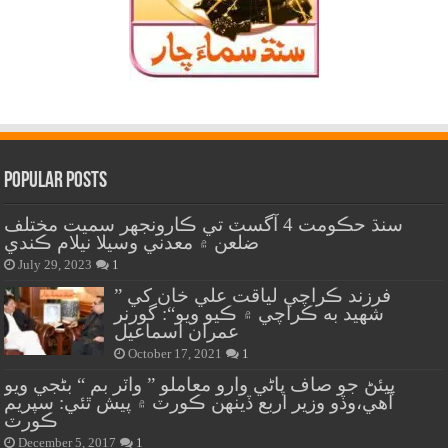
Popular Posts
سنڌ حڪومت 4 آگسٽ تي ڪارونجهر سميت مختلف
ضلعن ۾ معدني وسيلا نيلام ڪندي
July 29, 2023
1
” فرزند ڪراچي لياقت علي خان کي
شهيد به ڪراچي ۾ ڪيو ويو“: گورنر
عمران اسماعيل
October 17, 2021
1
پيئڻ جو صاف پاڻي وارو معاملو ” واٽر بم “ بڻجي ويو
آهي،وڏو وزير اربع ڏينهن ڪورٽ ۾ پيش ٿئي: سپريم
ڪورٽ
December 5, 2017
1