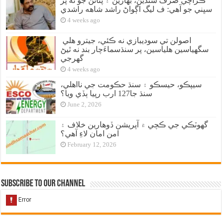
ڪراچي صرف سنڌين، بهارين ۽ پٺاڻن جو نه پر
سڀني جو آهي: ف ليگ اڳواڻ راشد شاهه راشدي
4 weeks ago
اصولن تي سوديبازي نه ڪئي، جيترو هلي
سگهياسين هلياسين، پر سنڌسماءَچار بند نه ٿيڻ
گهرجي
4 weeks ago
سيپڪو، حيسڪو ۽ سنڌ حڪومت جي نااهلي،
سنڌ جا127 ارب رپيا ٻڏي ويا؟
June 2, 2026
گهوٽڪي جي ڪچي ۾ آپريشن ڏوهارين خلاف ۽
امن امان لاءِ آهي؟
February 12, 2026
Subscribe to our Channel