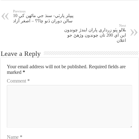
Previous
پيپلز پارٽي- سنڌ جي ماڻهن کي 10
سالن دوران ڏنو ڇا؟؟ – اصغر آزاد
Next
بلالو ڀٽو زرداري پاران ايندڙ چونڊون
اين اي 200 تان چونڊون وڙهڻ جو
اعلان
Leave a Reply
Your email address will not be published.
Required fields are
marked
*
Comment
*
Name
*