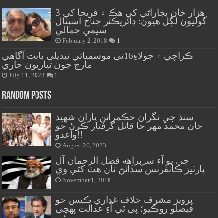
هزار خان بجاراڻي کي هڪ ۽ فريحا کي 3
گوليون لڳل هيون: ڊائريڪٽر جناح اسپتال
سيمي جمالي
February 2, 2018
1
ڪراچي ۾ جولاءِ16تي موسمياتي تبديلي بابت آگاهي
مارچ جون تياريون جاري
July 11, 2023
1
Random Posts
سنڌ جي نگران حڪمرانن پاران شهيد
جان محمد مهر جا قاتل گرفتار ڪرڻ جو
واعدو!!
August 26, 2023
جي يو آءِ سربراهه فضل الرحمان آل
پارٽيز ڪانفرنس سڏائڻ تان هٿ کڻي وي
November 1, 2018
پرويز مشرف خلاف غداري ڪيس جو
فيصلو روڪيو؛ پي ٽي آءِ عدالت پهچي
وئي