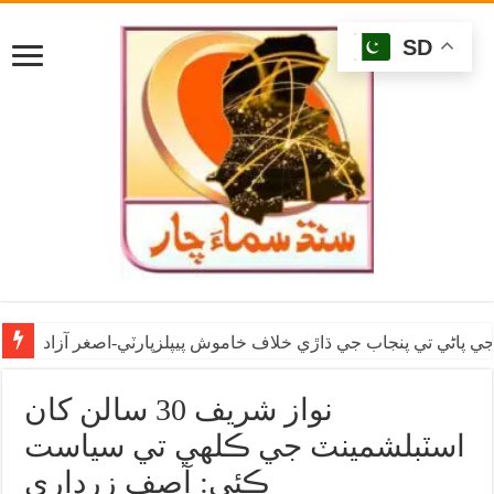
SD
ي پاڻي تي پنجاب جي ڌاڙي خلاف خاموش پيپلزپارٽي-اصغر آزاد
نواز شريف 30 سالن کان
اسٽبلشمينٽ جي ڪلهي تي سياست
ڪئي: آصف زرداري