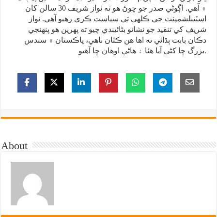
۾ آهي. اڳوڻي صدر جو چوڻ هو ته نواز شريف 30 سالن کان
اسٽيبلشمينٽ جي ڪلهي تي سياست ڪري رهيو آهي. نواز
شريف کي تنقيد جو نشانو بڻائيندي چيو ته پهرين هو پنهنجي
دڪان بابت ٻڌائي ته اها هن ڪٿان ٺاهي، پاڪستان ۾ سندس
بزرگ ڇا کڻي آيا هئا ۽ هاڻي اوهان ڇا آهيو.
About