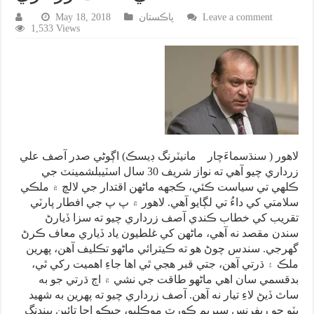
Leave a comment
پاڪستان
May 18, 2018
1,533 Views
لاهور ( سنڌسماءَچار مانيٽرنگ ڊيسڪ) اڳوڻي صدر آصف علي
زرداري چيو آهي ته نواز شريف 30 سال اسٽيبلشمينٽ جي
ڪلهي تي سياست ڪئي، ڪجهه ماڻهن اقتدار جي لالچ ۾ ملڪي
سلامتي کي داءُ تي لڳايو آهي. لاهور ۾ پ پ جي افطار پارٽي
تقريب کي خطاب ڪندي آصف زرداري چيو ته سزا ڏيارڻ
سندن مقصد نه آهي، ماڻهن کي غلطيون ياد ڏياري معاف ڪرڻ
گهرجي. سندس چوڻ هو ته ڪيترائي ماڻهو تڪليف آهن، پهرين
ملڪ ۽ ڌرتي آهن، جتي قبر هجي ٿي اها جاءِ اهميت رکي ٿي،
بدقسمي سان اهي ماڻهو طاقت جي نشي ۾ اڄ ڌرتي جو به
ساٿ ڏيڻ لاءِ تيار نه آهن. آصف زرداري چيو ته پهرين به شهيد
ڀٽو جو ريفرنس سپريم ڪورٽ موڪليو، جيڪو اڃا تائين پينڊنگ