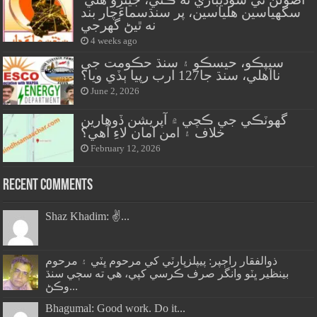
سگهياسين هلياسين، پر سنڌسماءَچار بند
نه ٿيڻ گهرجي
4 weeks ago
سيپڪو، حيسڪو ۽ سنڌ حڪومت جي
نااهلي، سنڌ جا127 ارب رپيا ٻڏي ويا؟
June 2, 2026
گهوٽڪي جي ڪچي ۾ آپريشن ڏوهارين
خلاف ۽ امن امان لاءِ آهي؟
February 12, 2026
Recent Comments
Shaz Khadim: ✌️...
ذوالفقار راڄپر: پيپلزپارٽي کي مرحوم ڀٽي ۽ مرحوم
بينظير ڀٽو وانگر صرف ڪرسي کپي، هي ته سڄي سنڌ
وڪڻ...
Bhagumal: Good work. Do it...