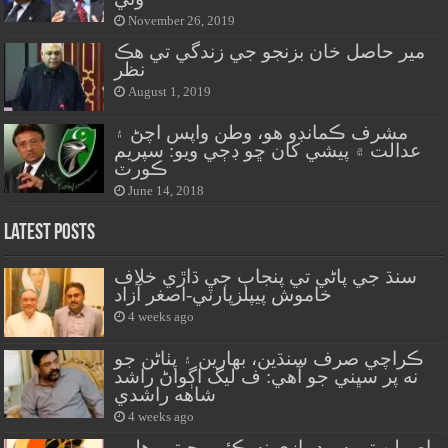
November 26, 2019
مير حاصل خان بزنجو جي زندگي تي هڪ
نظر
August 1, 2019
مشرف ڪمانڊو هو، وطن واپس اچڻ ۽
عدالت ۾ پيشي کان ڇو ڊڄي ويو: سپريم
ڪورٽ
June 14, 2018
Latest Posts
سنڌ جي پاڻي تي پنجاب جي ڌاڙي خلاف
خاموش پيپلزپارٽي-اصغر آزاد
4 weeks ago
ڪراچي صرف سنڌين، بهارين ۽ پٺاڻن جو
نه پر سڀني جو آهي: ف ليگ اڳواڻ راشد
شاهه راشدي
4 weeks ago
اصولن تي سوديبازي نه ڪئي، جيترو هلي