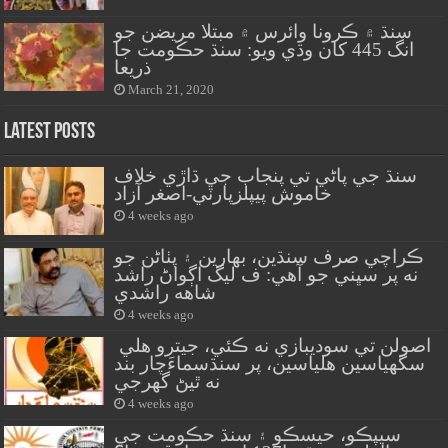
سنڌ ۾ ڪرونا وائرس ۾ مبتلا مريضن جو
انگ 445 کان وڌي ويو: سنڌ حڪومت جا
ذريعا
March 21, 2020
Latest Posts
سنڌ جي پاڻي تي پنجاب جي ڌاڙي خلاف
خاموش پيپلزپارٽي-اصغر آزاد
4 weeks ago
ڪراچي صرف سنڌين، بهارين ۽ پٺاڻن جو
نه پر سڀني جو آهي: ف ليگ اڳواڻ راشد
شاهه راشدي
4 weeks ago
اصولن تي سوديبازي نه ڪئي، جيترو هلي
سگهياسين هلياسين، پر سنڌسماءَچار بند
نه ٿيڻ گهرجي
4 weeks ago
سيپڪو، حيسڪو ۽ سنڌ حڪومت جي