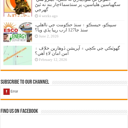
سگهياسين هلياسين، پر سنڌسماءَچار بند نه ٿيڻ
گهرجي
4 weeks ago
سيپڪو، حيسڪو ۽ سنڌ حڪومت جي نااهلي،
سنڌ جا127 ارب رپيا ٻڏي ويا؟
June 2, 2026
گهوٽڪي جي ڪچي ۾ آپريشن ڏوهارين خلاف ۽
امن امان لاءِ آهي؟
February 12, 2026
Subscribe to our Channel
Find us on Facebook