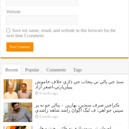
Website
Save my name, email, and website in this browser for the
next time I comment.
Recent
Popular
Comments
Tags
سنڌ جي پاڻي تي پنجاب جي ڌاڙي خلاف خاموش
پيپلزپارٽي-اصغر آزاد
4 weeks ago
ڪراچي صرف سنڌين، بهارين ۽ پٺاڻن جو نه پر
سڀني جو آهي: ف ليگ اڳواڻ راشد شاهه راشدي
4 weeks ago
اصولن تي سوديبازي نه ڪئي، جيترو هلي