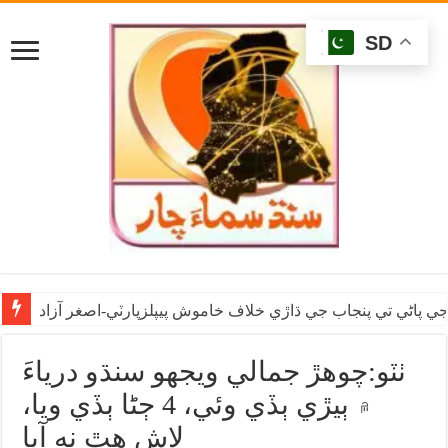
SD
ي پاڻي تي پنجاب جي ڌاڙي خلاف خاموش پيپلزپارٽي-اصغر آزاد
ٺٽو:چوهڙ جمالي ويجهو سنڌو درياءَ
۾ ٻيڙي ٻڏي وئي، 4 ڄڻا ٻڏي ويا،
لاش هٿ نه آيا