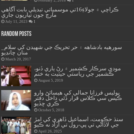
February 2, 2018
1
ڪراچي ۾ جولاءِ16تي موسمياتي تبديلي بابت آگاهي
مارچ جون تياريون جاري
July 11, 2023
1
Random Posts
سورهيه بادشاهه ۽ حر تحريڪ جي شهيدن کي سلام_
منان چانڊيو
March 20, 2017
مودي سرڪار ڪشمير ۾ رڻ ٻاري ڏنو،
ڪشمير جي رياستي حيثيت به ختم
August 5, 2019
پوليس فرزانا جمالي کي هيسائڻ وارو
ڪيس سي ڪلاس قرار ڏئي داخل دفتر
ڪري ڇڏيو
October 5, 2018
سنڌ حڪومت، اسماعيل ڏاهري کي امڙ
جي لاڏاڻي تي پي-رول تي آزاد نه ڪيو
April 26, 2025