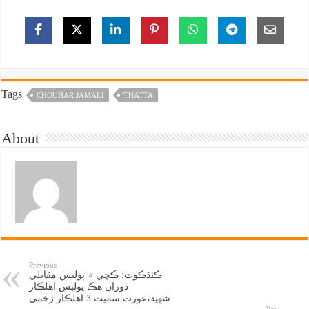
Tags
CHOUHAR JAMALI
THATTA
About
Previous
ڪنڌڪوٽ: ڪچي ۾ پوليس مقابلي
دوران هڪ پوليس اهلڪار
شهيد،عورت سميت 3 اهلڪار زخمي
Next