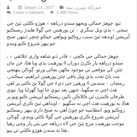
حيدرآباد ڊويزن
,
سنڌ
January 21, 2017
Leave a comment
1,900 Views
ٺٽو: چوهڙ جمالي ويجهو سنڌو درياهه ۾ هوڙو ڪلٽي ٿيڻ جي
نتيجي ۾ ٻڏي ويل نينگري ۽ ٽن پورهيتن جي ڳولا هلندڙ ريسڪيو
آپريشن اوندهه ٿيڻ سبب روڪيو ويوآهي جيڪو ڇنڇر ڏينهن صبح
جو ٻيهر شروع ڪيو ويندو.
، چوهڙ جمالي جي ڪچي ۾ قادر ڏنو شاهه واري علائقي ۾
سنڌو درياهه پار ڪرڻ دوران 8 پورهيت ٻڏي ويا هئا، جن مان
چئن کي موقعي تي موجود ماڻهن بچائي ورتو. ڳوٺاڻن پنهنجي
مدد پاڻ تحت ٻڏي ويل باقي چئن پورهيتن ابراهيم، سڪندر،
رمضان ۽ سندس 6 ورهين جي ڌيءَ جي ڳولا پڻ ڪئي پر اهي
هٿ اچي نه سگهيا، جنهن بعد نيوي جا ٽوٻا گهرايا ويا. نيوي
طرفان ڪيترن ئي ڪلاڪن تائين ريسڪيو آپريشن ڪيو ويو پر
هڪ به پورهيت هٿ اچي نه سگهيو ۽ اونداهي ٿيڻ ڪري آپريشن
روڪيو ويو. انتظاميه جو چوڻ آهي ته صبح ڌاري ٻيهر ريسڪيو
آپريشن شروع ڪري پورهيتن جي ڳولا ڪئي ويندي. ڳوٺاڻن
موجب پورهيت مرچ پٽڻ جي لاءِ درياهه جي ٻئي پار وڃي رهيا
هئا ته سندن هوڙو ڪلٽي ٿي پيو..