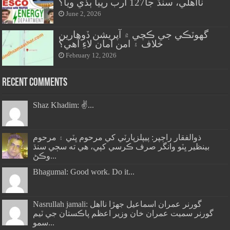
نااهلي، سنڌ جا127 ارب رپيا ٻڏي ويا؟
June 2, 2026
گهوٽڪي جي ڪچي ۾ آپريشن ڏوهارين
خلاف ۽ امن امان لاءِ آهي؟
February 12, 2026
Recent Comments
Shaz Khadim: ✌️...
ذوالفقار راڄپر: پيپلزپارٽي کي مرحوم ڀٽي ۽ مرحوم
بينظير ڀٽو وانگر صرف ڪرسي کپي، هي ته سڄي سنڌ
وڪڻ...
Bhagumal: Good work. Do it...
Nasrullah jamali: گورنر عمران اسماعيل جھڙا نااهل
گورنر سميت عمران خان وزير اعظم پاڪستان جي ٽيم
سمو...