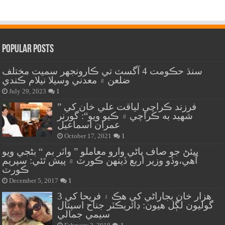
Popular Posts
سنڌ حڪومت 4 آگسٽ تي ڪارونجهر سميت مختلف
ضلعن ۾ معدني وسيلا نيلام ڪندي
July 29, 2023
1
” فرزند ڪراچي لياقت علي خان کي
شهيد به ڪراچي ۾ ڪيو ويو“: گورنر
عمران اسماعيل
October 17, 2021
1
پيئڻ جو صاف پاڻي وارو معاملو ” واٽر بم “ بڻجي ويو
آهي،وڏو وزير اربع ڏينهن ڪورٽ ۾ پيش ٿئي: سپريم
ڪورٽ
December 5, 2017
1
هزار خان بجاراڻي کي هڪ ۽ فريحا کي 3
گوليون لڳل هيون: ڊائريڪٽر جناح اسپتال
سيمي جمالي