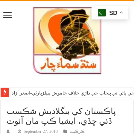
SD
ي پاڻي تي پنجاب جي ڌاڙي خلاف خاموش پيپلزپارٽي-اصغر آزاد
پاڪستان کي بنگلاديش شڪست
ڏئي ڇڏي، ايشيا ڪپ مان آئوٽ
ڪرڪيٽ
September 27, 2018