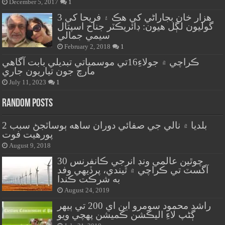
December 5, 2017
1
هزار خان بجاراڻي کي هڪ ۽ فريحا کي 3
گوليون لڳل هيون: ڊائريڪٽر جناح اسپتال
سيمي جمالي
February 2, 2018
1
ڪراچي ۾ جولاءِ16تي موسمياتي تبديلي بابت آگاهي
مارچ جون تياريون جاري
July 11, 2023
1
Random Posts
بلديا ۾ نالي جي صفائي دوران ساهه ٻوساٽجڻ سبب 2
پورهيت فوت
August 9, 2018
چوٿين عالمي ونڊ انرجي ڪانفرنس 30
آگسٽ تي ڪراچي ۾ ٿيندي، پرڏيهي وفد
به شرڪت ڪندا
August 24, 2019
راشد محمود سومرو اين اي 200 تي ٻيهر
ڳڻپ لاءِ اليڪشن ڪميشن پهچي ويو