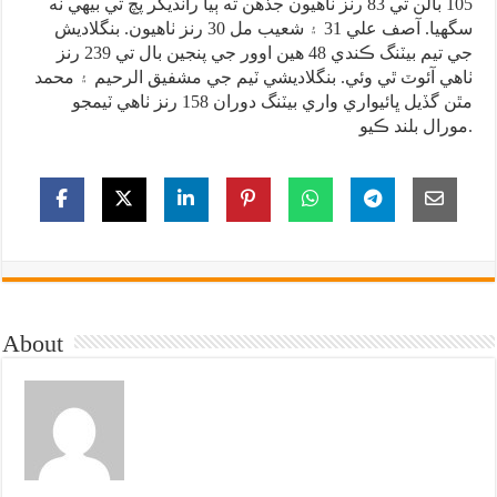
105 بالن تي 83 رنز ٺاهيون جڏهن ته ٻيا رانديگر پچ تي بيهي نه
سگهيا. آصف علي 31 ۽ شعيب مل 30 رنز ٺاهيون. بنگلاديش
جي تيم بيٽنگ ڪندي 48 هين اوور جي پنجين بال تي 239 رنز
ٺاهي آئوٽ ٿي وئي. بنگلاديشي ٽيم جي مشفيق الرحيم ۽ محمد
مٿن گڏيل ڀائيواري واري بيٽنگ دوران 158 رنز ٺاهي ٽيمجو
مورال بلند ڪيو.
About