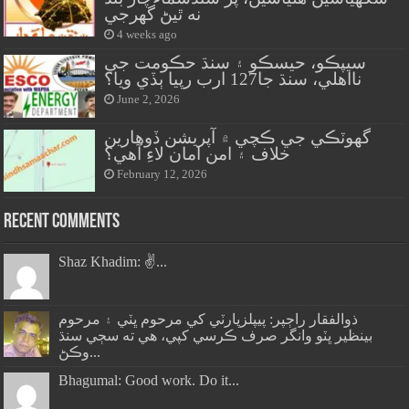
نه ٿيڻ گهرجي
4 weeks ago
سيپڪو، حيسڪو ۽ سنڌ حڪومت جي
نااهلي، سنڌ جا127 ارب رپيا ٻڏي ويا؟
June 2, 2026
گهوٽڪي جي ڪچي ۾ آپريشن ڏوهارين
خلاف ۽ امن امان لاءِ آهي؟
February 12, 2026
Recent Comments
Shaz Khadim: ✌️...
ذوالفقار راڄپر: پيپلزپارٽي کي مرحوم ڀٽي ۽ مرحوم
بينظير ڀٽو وانگر صرف ڪرسي کپي، هي ته سڄي سنڌ
وڪڻ...
Bhagumal: Good work. Do it...