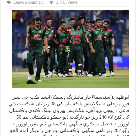
Leave a comment
3,701 Views
ابوظهبي( سنڌسماءَچار مانيٽرنگ ڊيسڪ) ايشيا ڪپ جي سپر
فور مرحلي ۾ بنگلاديش پاڪستان کي 38 رنز تان شڪست ڏئي
فائنل ۾ پهچي ويو آهي، بنگلاديش پهريان بيٽنگ ڪندي پاڪستان
کي کٽڻ لاءِ 240 رنز جو ٽارگيٽ ڏنو جيڪو پاڪستاني ٽيم 50
اوورز ۾ حاصل نه ڪري سگهي. پاڪستاني ٽيم مقرر اوورز ۾
رڳو 202 رنز ٺاهي سگهي. پاڪستاني ٽيم جي رانديگر امام الحق