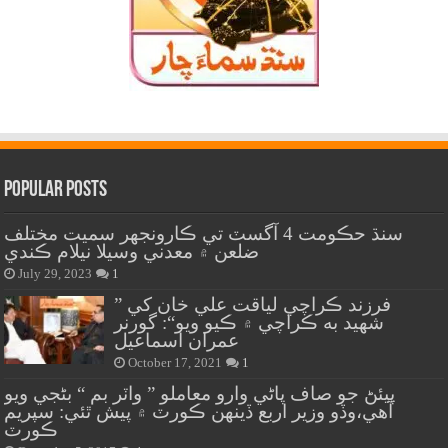
Popular Posts
سنڌ حڪومت 4 آگسٽ تي ڪارونجهر سميت مختلف
ضلعن ۾ معدني وسيلا نيلام ڪندي
July 29, 2023
1
” فرزند ڪراچي لياقت علي خان کي
شهيد به ڪراچي ۾ ڪيو ويو“: گورنر
عمران اسماعيل
October 17, 2021
1
پيئڻ جو صاف پاڻي وارو معاملو ” واٽر بم “ بڻجي ويو
آهي،وڏو وزير اربع ڏينهن ڪورٽ ۾ پيش ٿئي: سپريم
ڪورٽ