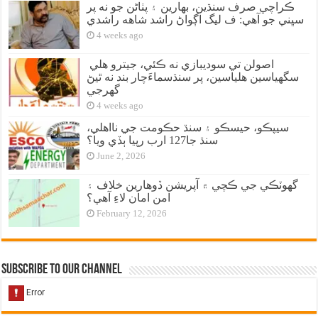
ڪراچي صرف سنڌين، بهارين ۽ پٺاڻن جو نه پر
سڀني جو آهي: ف ليگ اڳواڻ راشد شاهه راشدي
4 weeks ago
اصولن تي سوديبازي نه ڪئي، جيترو هلي
سگهياسين هلياسين، پر سنڌسماءَچار بند نه ٿيڻ
گهرجي
4 weeks ago
سيپڪو، حيسڪو ۽ سنڌ حڪومت جي نااهلي،
سنڌ جا127 ارب رپيا ٻڏي ويا؟
June 2, 2026
گهوٽڪي جي ڪچي ۾ آپريشن ڏوهارين خلاف ۽
امن امان لاءِ آهي؟
February 12, 2026
Subscribe to our Channel