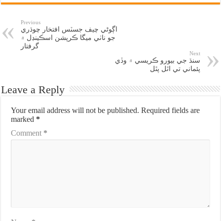
Previous
اڳوڻي چيف جسٽس افتخار چوڌري
جو ناٺي ميگا ڪرپشن اسڪينڊل ۾
گرفتار
Next
سنڌ جي بيورو ڪريسي ۾ وڏي
پئماني تي اٿل پٿل
Leave a Reply
Your email address will not be published.
Required fields are
marked
*
Comment
*