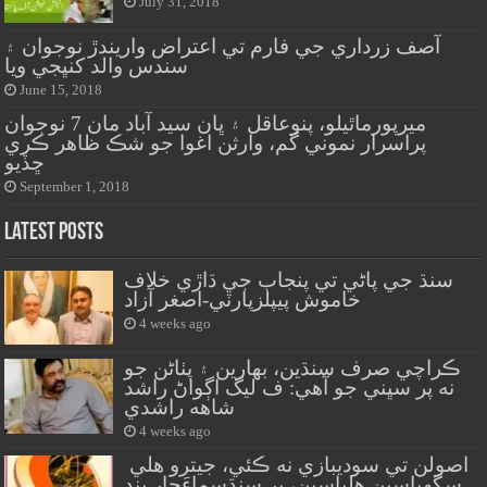
July 31, 2018
آصف زرداري جي فارم تي اعتراض واريندڙ نوجوان ۽
سندس والد کنڀجي ويا
June 15, 2018
ميرپورماٿيلو، پنوعاقل ۽ ڀان سيد آباد مان 7 نوجوان
پراسرار نموني گم، وارثن اغوا جو شڪ ظاهر ڪري
ڇڏيو
September 1, 2018
Latest Posts
سنڌ جي پاڻي تي پنجاب جي ڌاڙي خلاف
خاموش پيپلزپارٽي-اصغر آزاد
4 weeks ago
ڪراچي صرف سنڌين، بهارين ۽ پٺاڻن جو
نه پر سڀني جو آهي: ف ليگ اڳواڻ راشد
شاهه راشدي
4 weeks ago
اصولن تي سوديبازي نه ڪئي، جيترو هلي
سگهياسين هلياسين، پر سنڌسماءَچار بند