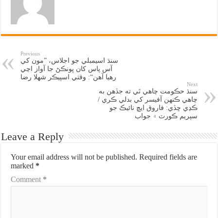
Previous
سنڌ اسيمبلي جو اجلاس، ”مون کي
آس پاس کان ڀونڪڻ جا آواز اچي
رهيا آهن“: وقتي اسپيڪر شهلا رضا
Next
سنڌ حڪومت چاهي ٿي ته جڏهن به
چاهي ڪنهن آفيسر کي بدلي ڪري /
ڪڍي ڇڏي: فاروق ايڇ نائيڪ جو
سپريم ڪورٽ ۾ جواب
Leave a Reply
Your email address will not be published.
Required fields are
marked
*
Comment
*