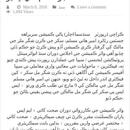
Leave a comment
سنڌ
March 8, 2018
1,694 Views
ڪراچي (رپورٽر سنڌسماءَچار) پاڻي ڪميشن سربراهه
جسٽس رٽائرڊ امير هاني مسلم، سکر جي ڪرن شگر ملز جي
مالڪ کي گرفتار ڪري ڪميشن آڏو پيش ڪرڻ جو حڪم ڏئي
ڇڏيو آهي.واٽر ڪميشن جي اجلاس دوران سنڌ انوائرمينٽل
پروٽيڪشن ايجنسي / سيپا جي عملدارن رپورٽ پيش ڪندي چيو
ته، فيڪٽرين ۾ ماحوليات جي معائني واري معاملي تي سيپا
آفيسر ڪميشن کي آگاهي ڏني ته ڪرن شگر مل سکر ۾ کين
فيڪٽري اندر داخل نه ٿيڻ ڏنو ويو، جنهن تي امير هاني مسلم
شگر مل جي مالڪن کي 9 مارچ تي طلب ڪري ورتو ۽ ايس
ايس پي سکر کي شگر مل مالڪن جي پيشي يقيني بڻائڻ جو
حڪم ڏنو.
واٽر ڪميشن جي ڪارروائي دوران صحت کاتي ۾ ايم ايس
پاران ڪنسلٽنٽ مقرر ڪرڻ تي چيف سيڪريٽري ۽ صحت کاتي
۾ مختصر عرصي وارين مقررين ۽ بدلين بابت سيڪريٽري
سروسز کان جواب طلب ڪري ورتا آهن. سپريم ڪورٽ پاران