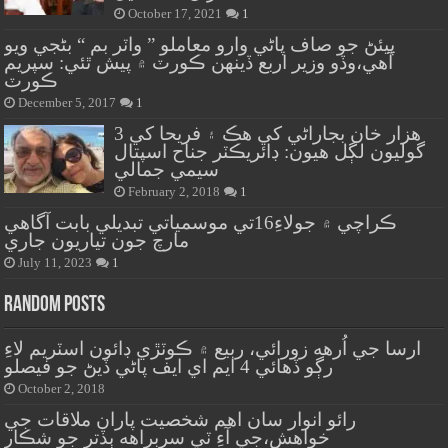
October 17, 2021
1
پيئڻ جو صاف پاڻي وارو معاملو ” واٽر بم “ بڻجي ويو
آهي،وڏو وزير اربع ڏينهن ڪورٽ ۾ پيش ٿئي: سپريم
ڪورٽ
December 5, 2017
1
هزار خان بجاراڻي کي هڪ ۽ فريحا کي 3
گوليون لڳل هيون: ڊائريڪٽر جناح اسپتال
سيمي جمالي
February 2, 2018
1
ڪراچي ۾ جولاءِ16تي موسمياتي تبديلي بابت آگاهي
مارچ جون تياريون جاري
July 11, 2023
1
Random Posts
ارسا جي اُرهه زورائي، ربيع ۾ ڪوٽڙي ڊائون اسٽريم لاءِ
رڳو ڏهائي 4 ايم اي ايف پاڻي ڏيڻ جو فيصلو
October 2, 2018
رائو انوار سان اهم شخصيت پاران ملاقات جي
خواهش،جي آءِ ٽي سربراهه ٻڏتر جو شڪار