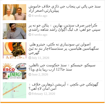
سنڌ جي پاڻي تي پنجاب جي ڌاڙي خلاف خاموش
پيپلزپارٽي-اصغر آزاد
4 weeks ago
ڪراچي صرف سنڌين، بهارين ۽ پٺاڻن جو نه پر
سڀني جو آهي: ف ليگ اڳواڻ راشد شاهه راشدي
4 weeks ago
اصولن تي سوديبازي نه ڪئي، جيترو هلي
سگهياسين هلياسين، پر سنڌسماءَچار بند نه ٿيڻ
گهرجي
July 11, 2026
سيپڪو، حيسڪو ۽ سنڌ حڪومت جي نااهلي،
سنڌ جا127 ارب رپيا ٻڏي ويا؟
June 2, 2026
گهوٽڪي جي ڪچي ۾ آپريشن ڏوهارين خلاف ۽
امن امان لاءِ آهي؟
February 12, 2026