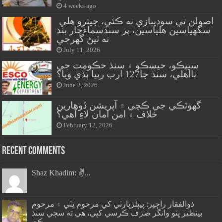
4 weeks ago
اصولن تي سوديبازي نه ڪئي، جيترو هلي
سگهياسين هلياسين، پر سنڌسماءَچار بند
نه ٿيڻ گهرجي
July 11, 2026
سيپڪو، حيسڪو ۽ سنڌ حڪومت جي
نااهلي، سنڌ جا127 ارب رپيا ٻڏي ويا؟
June 2, 2026
گهوٽڪي جي ڪچي ۾ آپريشن ڏوهارين
خلاف ۽ امن امان لاءِ آهي؟
February 12, 2026
Recent Comments
Shaz Khadim: ✌️...
ذوالفقار راڄپر: پيپلزپارٽي کي مرحوم ڀٽي ۽ مرحوم
بينظير ڀٽو وانگر صرف ڪرسي کپي، هي ته سڄي سنڌ
وڪڻ...