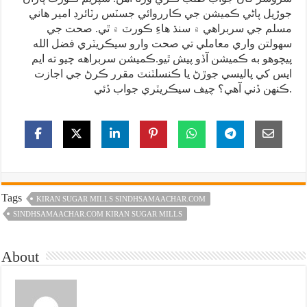
جوڙيل پاڻي ڪميشن جي ڪارروائي جسٽس رٽائرڊ امير هاني
مسلم جي سربراهي ۾ سنڌ هاءِ ڪورٽ ۾ ٿي. صحت جي
سهولتن واري معاملي تي صحت وارو سيڪريٽري فضل الله
پيچوهو به ڪميشن آڏو پيش ٿيو.ڪميشن سربراهه چيو ته ايم
ايس کي پاليسي جوڙڻ يا ڪنسلٽنٽ مقرر ڪرڻ جي اجازت
ڪنهن ڏني آهي؟ چيف سيڪريٽري جواب ڏئي.
Tags
KIRAN SUGAR MILLS SINDHSAMAACHAR.COM
SINDHSAMAACHAR.COM KIRAN SUGAR MILLS
About