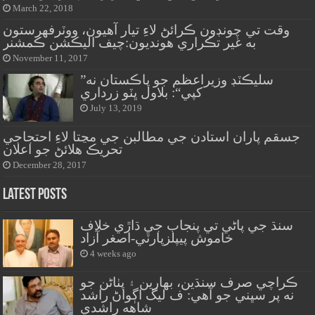
March 22, 2018
وقت تي چونڊون ڪرائڻ لاءِ تيار آهيون، ووٽرفهرستون
به غير تڪراري هونديون:چيف اليڪشن ڪمشنر
November 11, 2017
”سليڪٽڊ وزيراعظم جو پاڪستان نه
کپي“: بلاول ڀٽو زرداري
July 13, 2019
جسقم پاران استادن جي مطالبن جي مڃتا لاءِ احتجاجي
تحريڪ هلائڻ جو اعلان
December 28, 2017
Latest Posts
سنڌ جي پاڻي تي پنجاب جي ڌاڙي خلاف
خاموش پيپلزپارٽي-اصغر آزاد
4 weeks ago
ڪراچي صرف سنڌين، بهارين ۽ پٺاڻن جو
نه پر سڀني جو آهي: ف ليگ اڳواڻ راشد
شاهه راشدي