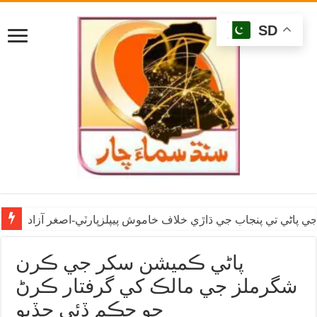
SD
ي پاڻي تي پنجاب جي ڌاڙي خلاف خاموش پيپلزپارٽي-اصغر آزاد
پاڻي ڪميشن سکر جي ڪرن
شگرملز جي مالڪ کي گرفتار ڪرڻ
جو حڪم ڏئي ڇڏيو