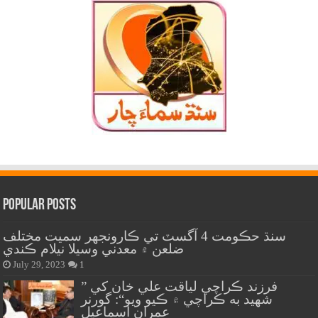
Popular Posts
سنڌ حڪومت 4 آگسٽ تي ڪارونجهر سميت مختلف
ضلعن ۾ معدني وسيلا نيلام ڪندي
July 29, 2023
1
” فرزند ڪراچي لياقت علي خان کي
شهيد به ڪراچي ۾ ڪيو ويو“: گورنر
عمران اسماعيل