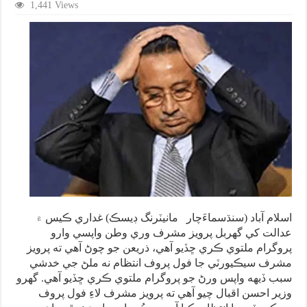
1,441 Views
اسلام آباد (سنڌسماءَچار مانيٽرنگ ڊيسڪ) غداري ڪيس ۾
عدالت کي گهربل پرويز مشرف وري وطن واپسي وارو
پروگرام ملتوي ڪري ڇڏيو آهي، ذريعن جو چوڻ آهي ته پرويز
مشرف سيڪيورٽي جا فول پروف انتظام نه ملڻ جي خدشي
سبب ڏيهه واپس ورڻ جو پروگرام ملتوي ڪري ڇڏيو آهي. گهرو
وزير احسن اقبال چيو آهي ته پرويز مشرف لاءِ فول پروف