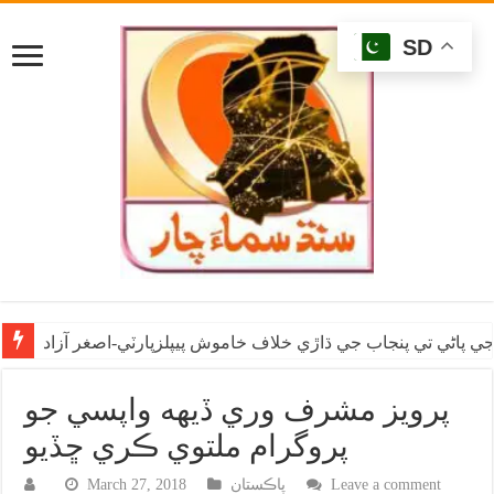
SD
ي پاڻي تي پنجاب جي ڌاڙي خلاف خاموش پيپلزپارٽي-اصغر آزاد
پرويز مشرف وري ڏيهه واپسي جو
پروگرام ملتوي ڪري ڇڏيو
Leave a comment
پاڪستان
March 27, 2018