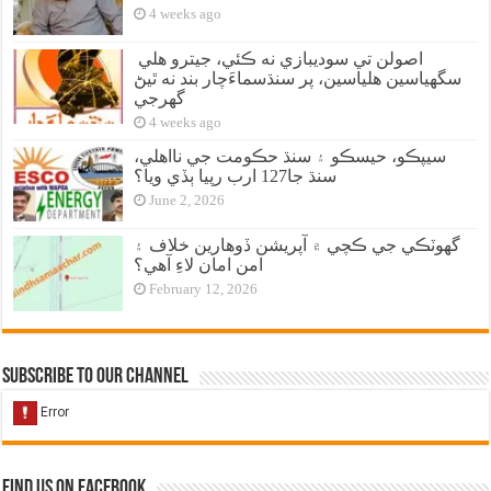
4 weeks ago
اصولن تي سوديبازي نه ڪئي، جيترو هلي
سگهياسين هلياسين، پر سنڌسماءَچار بند نه ٿيڻ
گهرجي
4 weeks ago
سيپڪو، حيسڪو ۽ سنڌ حڪومت جي نااهلي،
سنڌ جا127 ارب رپيا ٻڏي ويا؟
June 2, 2026
گهوٽڪي جي ڪچي ۾ آپريشن ڏوهارين خلاف ۽
امن امان لاءِ آهي؟
February 12, 2026
Subscribe to our Channel
Find us on Facebook