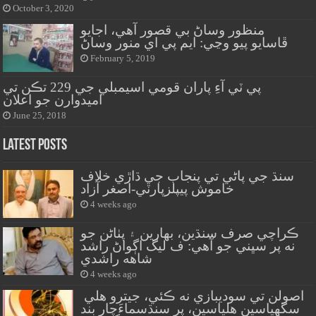
October 3, 2020
منظور وساڻ بي قصور آهي، اجايو
ڦاسايو پيو وڃي: ايم پي اي منور وساڻ
February 5, 2019
پي ٽي آءِ پاران قومي اسيمبلي جي 229 تڪن تي
اميدوارن جو اعلان
June 25, 2018
Latest Posts
سنڌ جي پاڻي تي پنجاب جي ڌاڙي خلاف
خاموش پيپلزپارٽي-اصغر آزاد
4 weeks ago
ڪراچي صرف سنڌين، بهارين ۽ پٺاڻن جو
نه پر سڀني جو آهي: ف ليگ اڳواڻ راشد
شاهه راشدي
4 weeks ago
اصولن تي سوديبازي نه ڪئي، جيترو هلي
سگهياسين هلياسين، پر سنڌسماءَچار بند