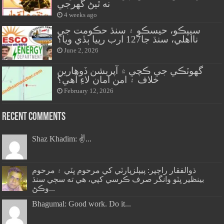
نه ٿيڻ گهرجي
4 weeks ago
سيپڪو، حيسڪو ۽ سنڌ حڪومت جي
نااهلي، سنڌ جا127 ارب رپيا ٻڏي ويا؟
June 2, 2026
گهوٽڪي جي ڪچي ۾ آپريشن ڏوهارين
خلاف ۽ امن امان لاءِ آهي؟
February 12, 2026
Recent Comments
Shaz Khadim: ✌️...
ذوالفقار راڄپر: پيپلزپارٽي کي مرحوم ڀٽي ۽ مرحوم
بينظير ڀٽو وانگر صرف ڪرسي کپي، هي ته سڄي سنڌ
وڪڻ...
Bhagumal: Good work. Do it...