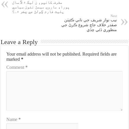
مشرف کانپوءِ ن ليگ ۾ 5 سال
پورا، ماروي ميمڻ نئون سياسي
پليٽ فارم ڳولڻ جي چڪر ۾..؟
Next
نيب نواز شريف جي ناٺي ڪئپٽن
صفدر خلاف جاچ شروع ڪرڻ جي
منظوري ڏئي ڇڏي
Leave a Reply
Your email address will not be published.
Required fields are
marked
*
Comment
*
Name
*