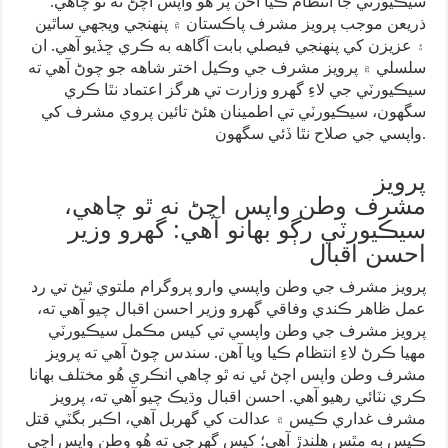
سيڪيورٽي جا انتظام ڪيا آحن پر هُو واپس اچڻ نه ٿو چاهي.
ذريعن موجب پرويز مشرف پاڪستان ۾ پنهنجي ويجهي ساٿين
۽ عزيزن کي پنهنجي فيصلي بابت آگاهه به ڪري ڇڏيو آهي. ان
سلسلي ۾ پرويز مشرف جي وڪيل اختر شاهه جو چوڻ آهي ته
سيڪيورٽي جي لاءِ گهرو وزارت تي هرگز اعتماد نٿا ڪري
سگهون، سيڪيورٽي تي اطمينان هئڻ تائين پروي مشرف کي
واپسي جي صلاح نٿا ڏئي سگهون.
پرويز
مشرف وطن واپس اچڻ نه ٿو چاهي،
سيڪيورٽي رڳو بهانو آهي: گهرو وزير
احسن اقبال
پرويز مشرف جي وطن واپسي وارو پروگرام ملتوي ٿيڻ تي رد
عمل ظاهر ڪندي وفاقي گهرو وزير احسن اقبال چيو آهي ته،
پرويز مشرف جي وطن واپسي تي کيس مڪمل سيڪيورٽي
مهيا ڪرڻ لاءِ انتظام ڪيا ويا آهن. سندس چوڻ آهي ته پرويز
مشرف وطن واپس اچڻ ئي نه ٿو چاهي انڪري هُو مختلف بهانا
ڪري نٽائي رهيو آهي. احسن اقبال وڌيڪ چيو آهي ته، پرويز
مشرف غداري ڪيس ۾ عدالت کي گهربل آهي، اڪبر بگٽي قتل
ڪيس به مٿس هلندڙ آهي؛ کيس گهرجي ته هُو وطن واپس اچي