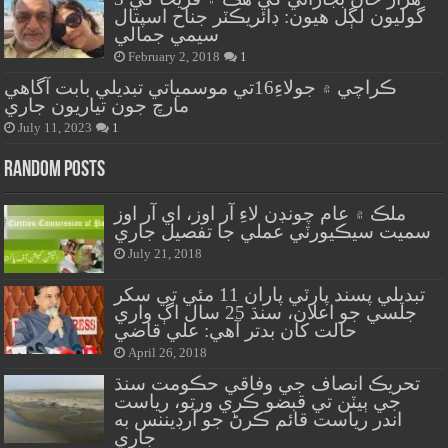
گوليون لڳل هيون: ڊائريڪٽر جناح اسپتال
سيمي جمالي
February 2, 2018
1
ڪراچي ۾ جولاءِ16تي موسمياتي تبديلي بابت آگاهي
مارچ جون تياريون جاري
July 11, 2023
1
Random Posts
ملڪ ۾ عام چونڊن لاءِ آر اوز، اي آر اوز
سميت سيڪيورٽي عملي جا تفصيل جاري
July 21, 2018
تبديلي پسند پارٽي پاران 11 مئي تي سکر
جلسي جو اعلان، سنڌ 25 سال اڳ واري
حالت کان بدتر آهي: علي قاضي
April 26, 2018
تحريڪ انصاف جي وفاقي حڪومت سنڌ
جي ٻيٽن تي قبضو ڪري ورتو، رياست
اندر رياست قائم ڪرڻ جو آرڊيننس به
جاري