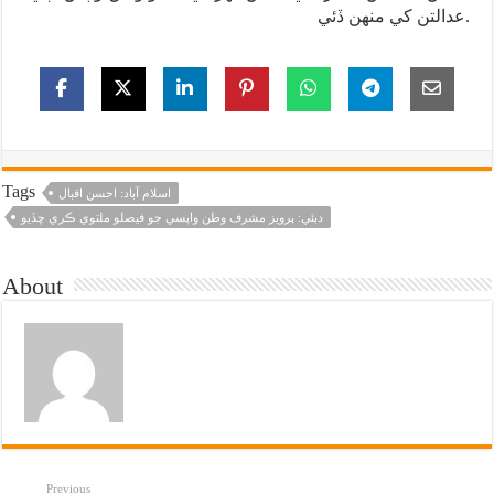
عدالتن کي منهن ڏئي.
Tags
اسلام آباد: احسن اقبال
دبئي: پرويز مشرف وطن واپسي جو فيصلو ملتوي ڪري ڇڏيو
About
Previous