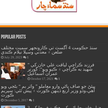
Popular Posts
سنڌ حڪومت 4 آگسٽ تي ڪارونجهر سميت مختلف
ضلعن ۾ معدني وسيلا نيلام ڪندي
July 29, 2023
1
” فرزند ڪراچي لياقت علي خان کي
شهيد به ڪراچي ۾ ڪيو ويو“: گورنر
عمران اسماعيل
October 17, 2021
1
پيئڻ جو صاف پاڻي وارو معاملو ” واٽر بم “ بڻجي ويو
آهي،وڏو وزير اربع ڏينهن ڪورٽ ۾ پيش ٿئي: سپريم
ڪورٽ
December 5, 2017
1
هزار خان بجاراڻي کي هڪ ۽ فريحا کي 3