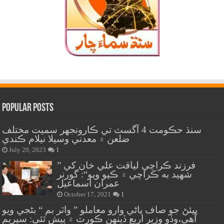
Popular Posts
سنڌ حڪومت 4 آگسٽ تي ڪارونجهر سميت مختلف
ضلعن ۾ معدني وسيلا نيلام ڪندي
July 29, 2023
1
” فرزند ڪراچي لياقت علي خان کي
شهيد به ڪراچي ۾ ڪيو ويو“: گورنر
عمران اسماعيل
October 17, 2021
1
پيئڻ جو صاف پاڻي وارو معاملو ” واٽر بم “ بڻجي ويو
آهي،وڏو وزير اربع ڏينهن ڪورٽ ۾ پيش ٿئي: سپريم