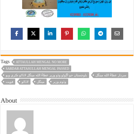
Tags
ATTAULLAH MENGAL NO MORE
SARDAR ATTASULLAH MENGAL PASSED
سردار عطاءُ الله مينگل
بلوچستان جو اڳوڻو وڏو وزير عطاءُ الله مينگل لاڏاڻو ڪري ويو
وڏوم وزير
مينگل
لاڏاڻو
فوپت
About