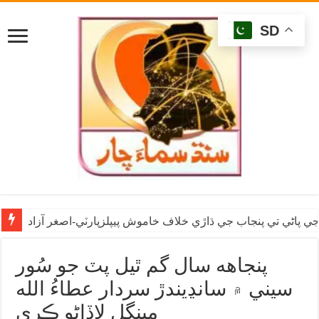
SD
ي پاڻي تي پنجاب جي ڌاڙي خلاف خاموش پيپلزپارٽي-اصغر آزاد
پنجاهه سال گم ٿيل پٽ جو سُور
سيني ۾ سانڍيندڙ سردار عطاءُ الله
مينگل لاڏاڻو ڪري