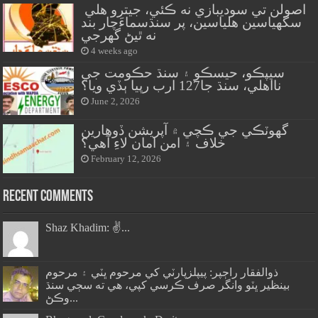
اصولن تي سوديبازي نه ڪئي، جيترو هلي
سگهياسين هلياسين، پر سنڌسماءَچار بند
نه ٿيڻ گهرجي
4 weeks ago
سيپڪو، حيسڪو ۽ سنڌ حڪومت جي
نااهلي، سنڌ جا127 ارب رپيا ٻڏي ويا؟
June 2, 2026
گهوٽڪي جي ڪچي ۾ آپريشن ڏوهارين
خلاف ۽ امن امان لاءِ آهي؟
February 12, 2026
Recent Comments
Shaz Khadim: ✌️...
ذوالفقار راڄپر: پيپلزپارٽي کي مرحوم ڀٽي ۽ مرحوم
بينظير ڀٽو وانگر صرف ڪرسي کپي، هي ته سڄي سنڌ
وڪڻ...