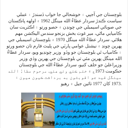
بلوچستان جي آجپي ۽ خوشحالي جا خواب ڏسندڙ ۽ عملي
سياست ڪندڙ سردار عطاءُ الله مينگل 1962 ۾ اولهه پاڪستان
جي صوبائي اسيمبلي جي چونڊن ۾ حصو ورتو ۽ اڪثريت سان
ڪاميابي ماڻي، مير غوث بخش بزنجو سندس اليڪشن مهم
هلائي. سردار عطاءُ الله مينگل 1970 ۾ بلوچستان اسيمبلي جي
پهرين چونڊ ۾ نيشنل عوامي پارٽي جي پليٽ فارم تان حصو ورتو
۽ ڪامياب ٿي بلوچستان جو وڏو وزير چونڊيو ويو، سردار عطاءُ
الله مينگل پهرين مئي تي بلوچستان جي پهرين وڏي وزير
وزيراعليٰ جو حلف کنيو، سردار عطاءُ الله جي بلوچستان
حڪومت 1973ع ۾ ختم ڪئي وئي هئي. مرحوم عطاءُ الله
مينگل قيد جو اقوبتون به برداشت ڪيون هيون ۽
1973 کان 1977 تائين جيل ۾ رهيو.