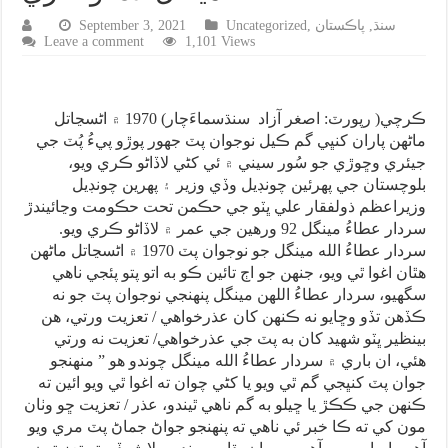
سنڌ
,
پاڪستان
,
Uncategorized
September 3, 2021
Leave a comment
1,101 Views
ڪرچي( رپورٽ: اصغر آزاد سنڌسماءَچار) 1970 ۾ اڻسڃاتل
ماڻهن پاران کنڀي گم ڪيل نوجوان پٽ جهور پوڙو پيءُ پُٽ جي
جيئري وڇوڙي جو سُور سيني ۾ ئي کڻي لاڏاڻو ڪري ويو،
بلوچستان جي پهرئين چونڊيل وڏي وزير ۽ پهرين چونڊيل
وزيراعظم ذولفقار علي ڀٽو جي حڪمن تحت حڪومت وڃائيندڙ
سردار عطاءُ مينگل 92 ورهين جي عمر ۾ لاڏاڻو ڪري ويو.
سردار عطاءُ الله مينگل جو نوجوان پٽ 1970 ۾ اڻسڃاتل ماڻهن
هٿان اغوا ٿي ويو، جنهن جو اڄ تائين ڪو به اتو پتو پئجي ناهي
سگهيو، سردار عطاءُ اللهن مينگل پنهنجي نوجوان پٽ جو نه
ڪڏهن تڏو وڇايو نه ڪنهن کان عذرخواهي / تعزيت ورتي، هن
بينظير ڀٽو شهيد کان به پٽ جي عذرخواهي/ تعزيت نه ورتي
هئي، ان باري ۾ سردار عطاءُ الله مينگل چوندو هو ” منهنجو
جوان پٽ کنڀجي گم ٿي ويو يا کڻي چوان ته اغوا ٿي ويو ائين ته
ڪنهن جي ڪڪڙ يا ڇيلو به گم ناهي ٿيندو، عذر / تعزيت ڇو وٺان
مون کي ته ڪا خبر ئي ناهي ته پنهنجو جواڻ جماڻ پٽ مري ويو