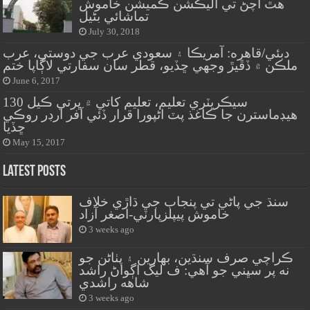
هٿ اچڻ تي اليڪشن ڪميشن خاموش
تماشائي بڻيل
July 30, 2018
دبئي/قاهره: آمريڪا ۽ سعودي عرب جي دوستي، عرب
ملڪن ۾ ڏڦيڙ وجهي ڇڏيو، قطر سان سفارتي لاڳاپا ختم
June 6, 2017
سيڪريٽري تعليم، تعليم کاتي ۾ ڀرتي ڪيل 130
هيڊماسترن جا ڪاغذ پٽ اڻپورا قرار ڏئي آفر آرڊر روڪي
ڇڏيا
May 15, 2017
Latest Posts
سنڌ جي پاڻي تي پنجاب جي ڌاڙي خلاف
خاموش پيپلزپارٽي-اصغر آزاد
3 weeks ago
ڪراچي صرف سنڌين، بهارين ۽ پٺاڻن جو
نه پر سڀني جو آهي: ف ليگ اڳواڻ راشد
شاهه راشدي
3 weeks ago