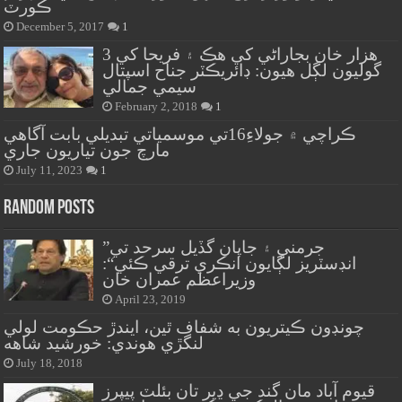
ڪورٽ
December 5, 2017
1
هزار خان بجاراڻي کي هڪ ۽ فريحا کي 3
گوليون لڳل هيون: ڊائريڪٽر جناح اسپتال
سيمي جمالي
February 2, 2018
1
ڪراچي ۾ جولاءِ16تي موسمياتي تبديلي بابت آگاهي
مارچ جون تياريون جاري
July 11, 2023
1
Random Posts
”جرمني ۽ جاپان گڏيل سرحد تي
انڊسٽريز لڳايون انڪري ترقي ڪئي“:
وزيراعظم عمران خان
April 23, 2019
چونڊون ڪيتريون به شفاف ٿين، ايندڙ حڪومت لولي
لنگڙي هوندي: خورشيد شاهه
July 18, 2018
قيوم آباد مان گند جي ڍير تان بئلٽ پيپرز