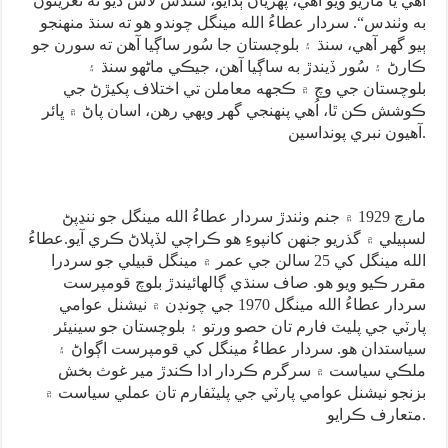
آهي يا ماريو ويو آهي، پهريان ٻڌايو، سندس لاش ڏيو ته تعزيتون
به وٺندس“. سردار عطاءُ الله مينگل چوندو هو ته سنڌ منهنجو
ٻيو گهر آهي، سنڌ ۽ بلوچستان جا سُور ساڳيا آهن ته سورن جو
ڪارڻ ۽ سُور ڏيندڙ به ساڳيا آهن، جيڪي ماڻهو سنڌ ۽
بلوچستان جي وچ ۾ ڪجهه معاملن تي اختلاف پکيڙڻ جي
ڪوشش ڪن ٿا، اُهي پنهنجي گهر ويهي رهن، اسان پاڻ ۾ ڀائر
آهيون نبري پونداسين.
مارچ 1929 ۾ جنم وٺندڙ سردار عطاءُ الله مينگل جو ننڍپڻ
لسٻيلي ۾ گذريو جنهن کانپوءِ هو ڪراچي لڏپلاڻ ڪري آيو.عطاءُ
الله مينگل کي 25 سالن جي عمر ۾ مينگل قبيلي جو سردرا
مقرر ڪيو ويو هو. صاف سنڌي ڳالهائيندڙ بلوچ قومپرست
سردار عطاءُ الله مينگل 1970 جي چونڊن ۾ نيشنل عوامي
پارٽي جي پليٽ فارم تان حصو ورتو ۽ بلوچستان جو سينيئر
سياستدان هو. سردار عطاءُ مينگل کي قومپرست اڳواڻ ۽
ملڪي سياست ۾ سرگرم ڪردار ادا ڪندڙ مير غوث بخش
بزنجو نيشنل عوامي پارٽي جي پليٽفارم تان عملي سياست ۾
متعارف ڪرايو.