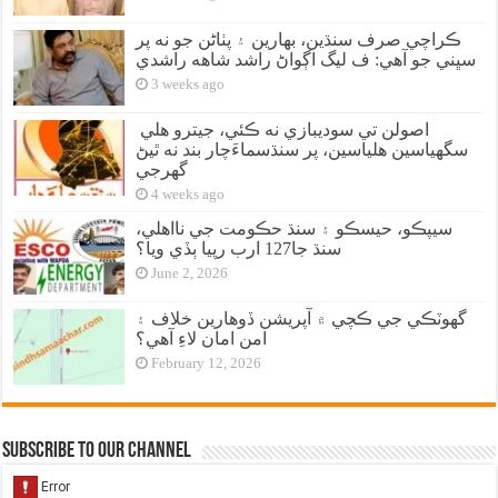
ڪراچي صرف سنڌين، بهارين ۽ پٺاڻن جو نه پر
سڀني جو آهي: ف ليگ اڳواڻ راشد شاهه راشدي
3 weeks ago
اصولن تي سوديبازي نه ڪئي، جيترو هلي
سگهياسين هلياسين، پر سنڌسماءَچار بند نه ٿيڻ
گهرجي
4 weeks ago
سيپڪو، حيسڪو ۽ سنڌ حڪومت جي نااهلي،
سنڌ جا127 ارب رپيا ٻڏي ويا؟
June 2, 2026
گهوٽڪي جي ڪچي ۾ آپريشن ڏوهارين خلاف ۽
امن امان لاءِ آهي؟
February 12, 2026
Subscribe to our Channel