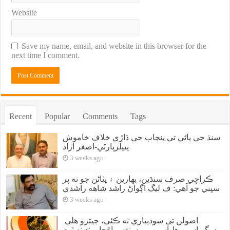
Website
Save my name, email, and website in this browser for the
next time I comment.
Recent
Popular
Comments
Tags
سنڌ جي پاڻي تي پنجاب جي ڌاڙي خلاف خاموش
پيپلزپارٽي-اصغر آزاد
3 weeks ago
ڪراچي صرف سنڌين، بهارين ۽ پٺاڻن جو نه پر
سڀني جو آهي: ف ليگ اڳواڻ راشد شاهه راشدي
3 weeks ago
اصولن تي سوديبازي نه ڪئي، جيترو هلي
سگهياسين هلياسين، پر سنڌسماءَچار بند نه ٿيڻ