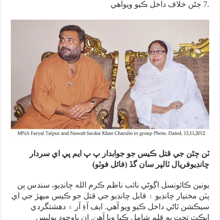
7 ڄڻن خلاف داخل ڪيو ويوآهي.
ٽن ڄڻن جي قتل ڪيس جو جوابدار پ پ ايم پي اي سردار
چانڊيوفريال ٽالپر سان گڏ (فائل فوٽو)
يونين ڪائونسل اڳوڻي نائب ناظم ڪرم الله چانڊيو، سندس ٻن
پٽن مختيار چانڊيو ۽ قابل چانڊيو جي قتل جو ڪيس ميهڙ جي اي
سيڪشن ٿاڻي داخل ڪيو ويو آهي. ايف آءِ آر ۾ دهشتگردي
ايڪٽ تحت به قلم شامل ڪيا ويا آهن. ان باوجود پوليس