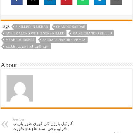
Tags
3 KILLED IN MEHAR
CHANDIO SARDAR
FATHER ALONG WITH 2 SONS KILLED
KABIL CHANDIO KILLED
MEAHR MURDERS
SARDAR CHANDIO PPP MPA
۾يهار فاتهير اند 2 سونس ڪڳلليد
About
Previous
گم ٿيل ٻارڙن کي فوري طور بازياب
ڪرايو وڃي: سنڌ هاءِ هاءِ ڪورٽ