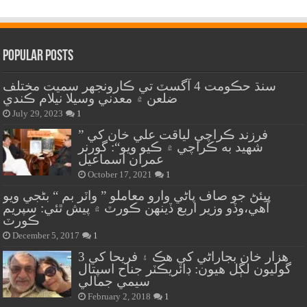
Popular Posts
سنڌ حڪومت 4 آگسٽ تي ڪارونجهر سميت مختلف
ضلعن ۾ معدني وسيلا نيلام ڪندي
July 29, 2023
1
” فرزند ڪراچي لياقت علي خان کي
شهيد به ڪراچي ۾ ڪيو ويو“: گورنر
عمران اسماعيل
October 17, 2021
1
پيئڻ جو صاف پاڻي وارو معاملو ” واٽر بم “ بڻجي ويو
آهي،وڏو وزير اربع ڏينهن ڪورٽ ۾ پيش ٿئي: سپريم
ڪورٽ
December 5, 2017
1
هزار خان بجاراڻي کي هڪ ۽ فريحا کي 3
گوليون لڳل هيون: ڊائريڪٽر جناح اسپتال
سيمي جمالي
February 2, 2018
1