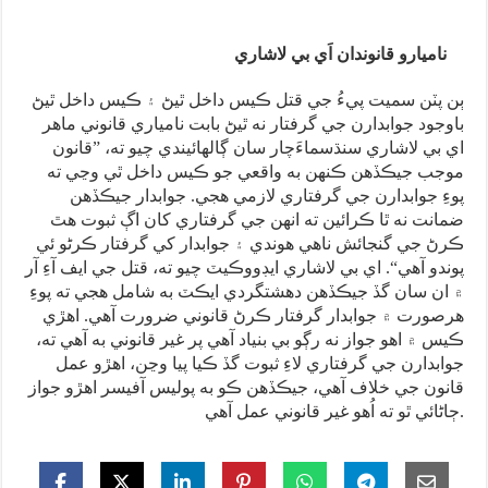
ناميارو قانوندان اَي بي لاشاري
ٻن پٽن سميت پيءُ جي قتل ڪيس داخل ٿيڻ ۽ ڪيس داخل ٿيڻ
باوجود جوابدارن جي گرفتار نه ٿيڻ بابت نامياري قانوني ماهر
اي بي لاشاري سنڌسماءَچار سان ڳالهائيندي چيو ته، ”قانون
موجب جيڪڏهن ڪنهن به واقعي جو ڪيس داخل ٿي وڃي ته
پوءِ جوابدارن جي گرفتاري لازمي هجي. جوابدار جيڪڏهن
ضمانت نه ٿا ڪرائين ته انهن جي گرفتاري کان اڳ ثبوت هٿ
ڪرڻ جي گنجائش ناهي هوندي ۽ جوابدار کي گرفتار ڪرڻو ئي
پوندو آهي“. اي بي لاشاري ايڊووڪيٽ چيو ته، قتل جي ايف آءِ آر
۾ ان سان گڏ جيڪڏهن دهشتگردي ايڪٽ به شامل هجي ته پوءِ
هرصورت ۾ جوابدار گرفتار ڪرڻ قانوني ضرورت آهي. اهڙي
ڪيس ۾ اهو جواز نه رڳو بي بنياد آهي پر غير قانوني به آهي ته،
جوابدارن جي گرفتاري لاءِ ثبوت گڏ ڪيا پيا وڃن، اهڙو عمل
قانون جي خلاف آهي، جيڪڏهن ڪو به پوليس آفيسر اهڙو جواز
ڄاڻائي ٿو ته اُهو غير قانوني عمل آهي.