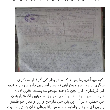
ڪيو ويو آهي، پوليس هڪ به جوابدار کي گرفتار نه ڪري
سگهي. ذريعن جو چوڻ آهي ته ايس ايس پي دادو سردار چانڊيو
کي گرفتاري کان بچڻ لاءِ جلد پنهنجو بندوبست ڪرڻ لاءِ 3
ڏينهن جي مهلت ڏني آهي. ميهڙ ۾3 ڏينهن اڳ هٿياربندن
جي حملي ۾ پيءُ ۽ ٻن پٽن جي مارجڻ واري واقعي جو ڪيس
ايم پي اي سردار چانڊيو ۽ سندس ڀاءُ برهان خان چانڊيو سميت