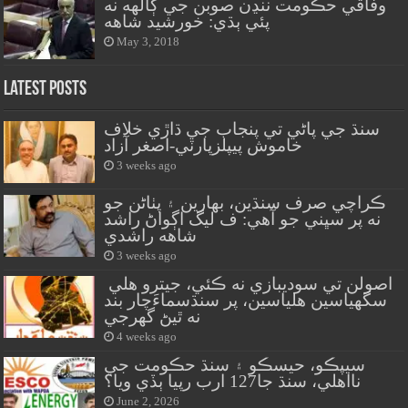
وفاقي حڪومت ننڍن صوبن جي ڳالهه نه
پئي ٻڌي: خورشيد شاهه
May 3, 2018
Latest Posts
سنڌ جي پاڻي تي پنجاب جي ڌاڙي خلاف
خاموش پيپلزپارٽي-اصغر آزاد
3 weeks ago
ڪراچي صرف سنڌين، بهارين ۽ پٺاڻن جو
نه پر سڀني جو آهي: ف ليگ اڳواڻ راشد
شاهه راشدي
3 weeks ago
اصولن تي سوديبازي نه ڪئي، جيترو هلي
سگهياسين هلياسين، پر سنڌسماءَچار بند
نه ٿيڻ گهرجي
4 weeks ago
سيپڪو، حيسڪو ۽ سنڌ حڪومت جي
نااهلي، سنڌ جا127 ارب رپيا ٻڏي ويا؟
June 2, 2026