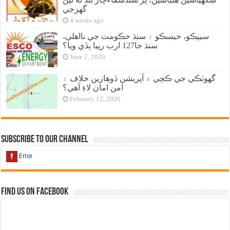
گهرجي
4 weeks ago
سيپڪو، حيسڪو ۽ سنڌ حڪومت جي نااهلي،
سنڌ جا127 ارب رپيا ٻڏي ويا؟
June 2, 2026
گهوٽڪي جي ڪچي ۾ آپريشن ڏوهارين خلاف ۽
امن امان لاءِ آهي؟
February 12, 2026
Subscribe to our Channel
Find us on Facebook