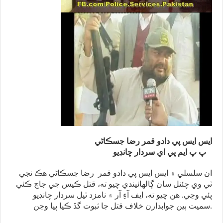
ايس ايس پي دادو قمر رضا جسڪاڻي
پ پ ايم پي اي سردار چانڊيو
ان سلسلي ۾ ايس ايس پي دادو قمر رضا جسڪاڻي هڪ نجي
ٽي وي چئنل سان ڳالهائيندي چيو ته، قتل ڪيس جي جاچ ڪئي
پئي وڃي. هن چيو ته، ايف آءِ آر ۾ نامزد ٿيل سردار چانڊيو
سميت ٻين جوابدارن خلاف قتل جا ثبوت گڏ ڪيا پيا وڃن.