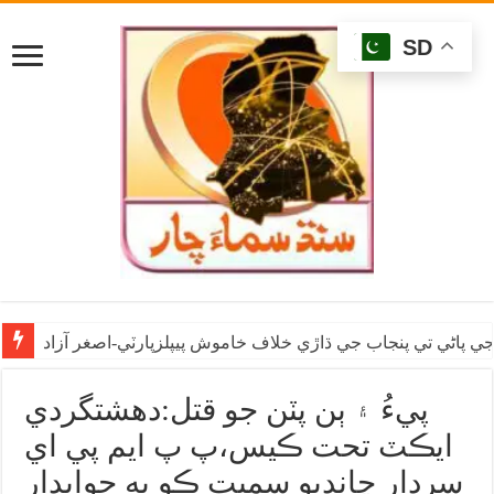
SD
ي پاڻي تي پنجاب جي ڌاڙي خلاف خاموش پيپلزپارٽي-اصغر آزاد
پيءُ ۽ ٻن پٽن جو قتل:دهشتگردي
ايڪٽ تحت ڪيس،پ پ ايم پي اي
سردار چانڊيو سميت ڪو به جوابدار