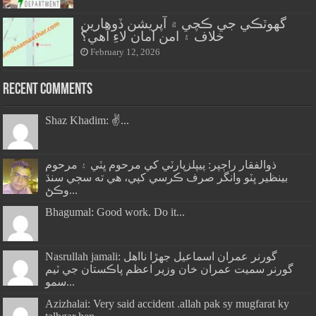
گهوٽڪي جي ڪچي ۾ آپريشن ڏوهارين
خلاف ۽ امن امان لاءِ آهي؟
February 12, 2026
Recent Comments
Shaz Khadim: ✌️...
ذوالفقار راڄپر: پيپلزپارٽي کي مرحوم ڀٽي ۽ مرحوم
بينظير ڀٽو وانگر صرف ڪرسي کپي، هي ته سڄي سنڌ
وڪڻ...
Bhagumal: Good work. Do it...
Nasrullah jamali: گورنر عمران اسماعيل جھڙا نااهل
گورنر سميت عمران خان وزير اعظم پاڪستان جي ٽيم
سمو...
Azizhalai: Very said accident .allah pak sy mugfarat ky