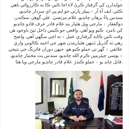
جوابدارن کي گرفتار ڪرڻ لاءِ اڃا تائين ڪا به ڪارروائي ناهي
ڪئي. ايف آءِ آر ۾ پيپلز پارٽي جو ايم پي اي سردار چانڊيو،
سندس ڀاءُ برهان چانڊيو، غلام مرتضيٰ، علي گوهر، سڪندر،
ذوالفقار ۽ مارجي ويل هٿيار بند غلام قادر عرف قادو چانڊيو
کي نامزد ڪيو ويو آهي. واقعي جو ڪيس داخل ٿيڻ باوجود هن
وقت تائين ڪابه گرفتاري عمل ۾ نه اچي سگهي آهي. واضح
رهي ته گذريل ڏينهن هٿياربندن شهر جي احمد ڪالوني واري
علائقي ۾ گهر تي حملو ڪيو هو، جنهن دوران فائرنگ جي نتيجي
۾ يوسي چيئرمين ڪرم الله چانڊيو، سندس پٽ مختيار چانڊيو،
قابل چانڊ يو ۽ حملو ڪندڙ غلام قادر چانڊيو مارجي ويا هئا.