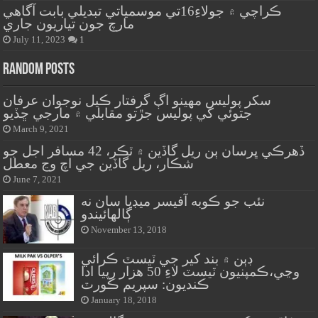
ڪراچي ۾ جولاءِ16تي موسمياتي تبديلي بابت آگاهي
مارچ جون تياريون جاري
July 11, 2023
1
Random Posts
سکر پوليس مهينو اڳ گرفتار ڪيل نوجوان عرفان
جتوئي کي پوليس جڙتو مقابلي ۾ مارجي ڇڏيو
March 9, 2021
ڏهرڪي ڀرسان ٻن ريل گاڏين ۾ ٽڪر، 42 مسافر اجل جو
شڪار، ريل گاڏين جي اچ وڃ معطل
June 7, 2021
نئب جو ڪوبه آفيسر ميڊيا سان نه
ڳالهائيندو
November 13, 2018
ڊٻن ۾ بند کير جي ٽيسٽ ڪرائي
وڃي،ڪمپنيون ٽيسٽ لاءِ 50 هزار رپيا ادا
ڪنديون: سپريم ڪورٽ
January 18, 2018