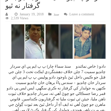
گرفتار نه ٿيو
Leave a comment
سنڌ
January 19, 2018
2,539 Views
دادو ( خاص نمائندو سنڌ سماءَ چار) پ پ ايم پي اي سردار
چانڊيو سميت 7 ڄڻن خلاف دهشتگردي ايڪٽ تحت 3 ڄڻن جي
قتل جو ڪيس داخل ٿيڻ باوجود دادو پوليس پ پ ايم پي اي
سردار خان چانڊيو ۽ سندس ڀاءُ برهان خان چانڊيو سميت
ڪنهن به جوابدار کي گرفتار نه ڪري سگهي. ايس ايس پي دادو
قمر رضا جسڪاڻي جو چوڻ آهي ته، سردار چانڊيو خلاف ثبوت
ناهن مليا، جيئن ئي ثبوت مليا ته گرفتاريون ڪنداسين. قانوني
ماهرن جو چوڻ آهي ته ايف آءِ آر داخل ٿيڻ بعد ثبوت ڳولڻ جي
ضرورت ناهي هوندي، جوابدار کي گرفتار ڪرڻ لازمي آهي.