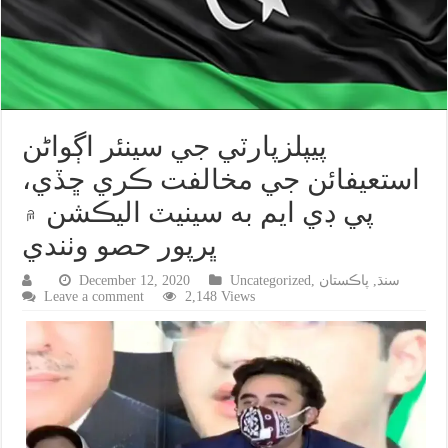
پيپلزپارٽي جي سينئر اڳواڻن
استعيفائن جي مخالفت ڪري ڇڏي،
پي ڊي ايم به سينيٽ اليڪشن ۾
ڀرپور حصو وٺندي
سنڌ
,
پاڪستان
,
Uncategorized
December 12, 2020
Leave a comment
2,148 Views