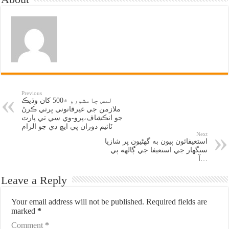
Previous
لمس ڄامشورو ۾500 کان وڌيڪ
ملازمن جي غيرقانوني ڀرتي ڪرڻ
جو انڪشاف،پرو-وي سي تي پارٽ
ٽائيم دوران پي ايڇ ڊي جو الزام
Next
استعيفائون ٻيون به گهڻيون پر شازيا
سنگهار جي استعيفا جي ڳالهه ٻي
آ…
Leave a Reply
Your email address will not be published.
Required fields are
marked
*
Comment
*