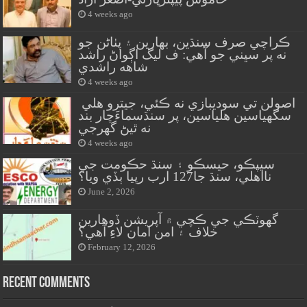
4 weeks ago
ڪراچي صرف سنڌين، بهارين ۽ پٺاڻن جو
نه پر سڀني جو آهي: ف ليگ اڳواڻ راشد
شاهه راشدي
4 weeks ago
اصولن تي سوديبازي نه ڪئي، جيترو هلي
سگهياسين هلياسين، پر سنڌسماءَچار بند
نه ٿيڻ گهرجي
4 weeks ago
سيپڪو، حيسڪو ۽ سنڌ حڪومت جي
نااهلي، سنڌ جا127 ارب رپيا ٻڏي ويا؟
June 2, 2026
گهوٽڪي جي ڪچي ۾ آپريشن ڏوهارين
خلاف ۽ امن امان لاءِ آهي؟
February 12, 2026
Recent Comments