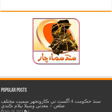
Popular Posts
سنڌ حڪومت 4 آگسٽ تي ڪارونجهر سميت مختلف
ضلعن ۾ معدني وسيلا نيلام ڪندي
July 29, 2023
1