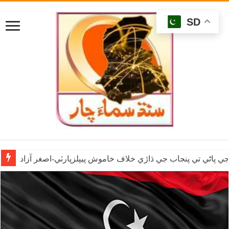
SD
ي پاڻي تي پنجاب جي ڌاڙي خلاف خاموش پيپلزپارٽي-اصغر آزاد