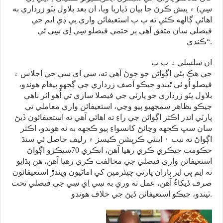
سِي) ۾ پيش ڪرڻ جا بيان ڏياريا ويا، ان بعد بلاول ڀٽو زرداري به
اهائي ڳالهه ڪئي ته پ پ استعيفائن واري پي ڊي ايم جي
فيصلي سان متفق آهي پر حتمي فيصلو سِي اِي سِي ئي
ڪندي“.
ان سلسلي ۾ پ پ
جي هڪ ٻئي اڳواڻن جو چوڻ آهي ته، سي اي سي جي اجلاس ۾
فيصلو اُو ئي ٿيندو جيڪو آصف زرداري جي ڳجهو پيغام هوندو،
بلاول ڀٽو زرداري جو پارٽي جي فيصلا سازي تي اُهو اثر ناهي
جيڪو بظاهر سمجهيو پيو وڃي، استعيفائن واري معاملي تي
پارٽي اندر اڪثر اڳواڻن جي راءِ ته اهائي آهي ته استعيفائون ڏيڻ
سان سڀ ڪجهه وڃائڻ کانسواءِ ٻيو ڪجهه به نه هوندو، اڪثر
اڳواڻ ته نيب ۽ اينٽي ڪرپشن ڪيسز ۾ رليف حاصل ئي سنڌ
حڪومت جيڪري ڪري رهيا آهن، انڪري 70سيڪڙو اڳواڻ
استعيفائن واري فيصلي جي مخالفت ڪري رهيا آهن، هن ٻڌايو
ته ايم پي ايز پاران پارٽي چيئرمين کي اماڻيون ويندڙ استعيفائون
صرف ڏيکاءُ آهن، عمل ته وري به سِي اِي سِي جي فيصلي تحت
ٿيندو، جيڪو استعيفائن ڏيڻ جي خلاف هوندو.