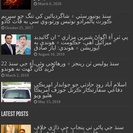
March 6, 2020
سنڌ يونيورسٽي ۾ شاگردياڻين کي تنگ جو سپريم
ڪورٽ پاڻمرادو نوٽيس ورتو،وي سي به ڦاٽ کاڌو
October 25, 2017
پي ٽي آءِ اڳواڻ شيرين مزاري “ ان گائيڊيڊ
” ميزائيل آهي، حڪومت ۾ هوندي به
اپوزيشن ۾ هوندي: اياز صادق
August 16, 2018
سنڌ پوليس ٽن رينجز ۾ ورهائجي وئي،آءِ جي سنڌ 22
گريڊ کان گهٽ نه هوندو
March 2, 2019
اسلام آباد روڊ حادثي جو جوابدار امريڪي
دفاعي سفارتڪار ڪرنل جوزف آمريڪا
هليو ويو
May 15, 2018
Latest Posts
سنڌ جي پاڻي تي پنجاب جي ڌاڙي خلاف
خاموش پيپلزپارٽي-اصغر آزاد