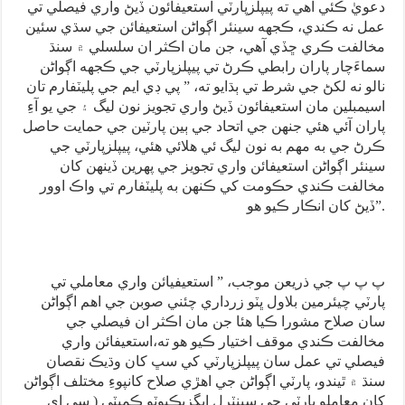
دعويٰ ڪئي آهي ته پيپلزپارٽي استعيفائون ڏيڻ واري فيصلي تي
عمل نه ڪندي، ڪجهه سينئر اڳواڻن استعيفائن جي سڌي سئين
مخالفت ڪري ڇڏي آهي، جن مان اڪثر ان سلسلي ۾ سنڌ
سماءَچار پاران رابطي ڪرڻ تي پيپلزپارٽي جي ڪجهه اڳواڻن
نالو نه لکڻ جي شرط تي ٻڌايو ته، ” پي ڊي ايم جي پليٽفارم تان
اسيمبلين مان استعيفائون ڏيڻ واري تجويز نون ليگ ۽ جي يو آءِ
پاران آئي هئي جنهن جي اتحاد جي ٻين پارٽين جي حمايت حاصل
ڪرڻ جي به مهم به نون ليگ ئي هلائي هئي، پيپلزپارٽي جي
سينئر اڳواڻن استعيفائن واري تجويز جي پهرين ڏينهن کان
مخالفت ڪندي حڪومت کي ڪنهن به پليٽفارم تي واڪ اوور
ڏيڻ کان انڪار ڪيو هو”.
پ پ پ جي ذريعن موجب، ” استعيفيائن واري معاملي تي
پارٽي چيئرمين بلاول ڀٽو زرداري چئني صوبن جي اهم اڳواڻن
سان صلاح مشورا ڪيا هئا جن مان اڪثر ان فيصلي جي
مخالفت ڪندي موقف اختيار ڪيو هو ته،استعيفائن واري
فيصلي تي عمل سان پيپلزپارٽي کي سڀ کان وڌيڪ نقصان
سنڌ ۾ ٿيندو، پارٽي اڳواڻن جي اهڙي صلاح کانپوءِ مختلف اڳواڻن
کان معاملو پارٽي جي سينٽرل ايگزيڪيوٽو ڪميٽي ( سِي اِي