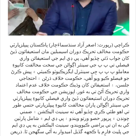
ڪراچي (رپورٽ: اصغر آزاد سنڌسماءَچار) پاڪستان پيپلزپارٽي
حڪومت مخالف تحريڪ دوران اسيمبلين مان استعيفائون ڏيڻ
کان جواب ڏئي ڇڏيو آهي، پي ڊي ايم جي استعيفائن واري
فيصلي تي پ پ جي سينئر اڳواڻن جي سخت مخالفت کانپوءِ
معاملو پ پ پ جِي سينٽرل ايگزيڪيوٽو ڪميٽي ۾ پيش ڪرڻ
جو فيصلو ڪيو ويو آهي، حڪومت خلاف ڌرڻن ۽ احتجاجي
جلسن، ۽ استعيفائن کان وڌيڪ حڪومت خلاف عدم اعتماد
واري تحريڪ آڻڻ تي به غور. اپوزيشن جي حڪومت مخالف
تحريڪ دوران استيعفائون ڏيڻ واري فيصلي کانپوءِ پيپلزپارٽي
جي سينئر اڳواڻن پاران مخالفت کانپوءِ پيپلزپارٽي حتمي طور
تي اهو طئي ڪري ڇڏيو آهي ته سينيٽ اليڪشن ۽ ضمني
چونڊن ۾ ڀرپور حصو ورتو ويندو ۽ پي ڊي ايم ۾ شامل پارٽين
کي به ان تي يراضي ڪيوويندو، سينيٽ اليڪشن به پي ڊي ايم
جي پليٽ فارم يا ڪجهه گڏيل اميدوار به آڻي سگهجن ٿا. ذريعن