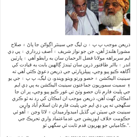
ذريعن موجب پ پ ۽ ن ليگ جي سينئر اڳواڻن جا پاڻ ۾ صلاح
مشورا هلندڙ آهن، جن جو نواز شريف ۽ آصف زرداري ۽ پي ڊي
ايم سربراهه مولانا فضل الرحمان سان به رابطو آهي ۽ پارٽين
اندر ۽ بااثر طاقتور ڌرين سان ٿيندڙ ڳالهين بابت به قيادت کي
آگاهه ڪيو پيو وڃي، پيپلزپارٽي جي ذريعن دعويٰ ڪئي آهي ته
سينيٽ اليڪشن ۾ حصو ورتو ويتو ويندو، ن ليگ، پ پ ۽ جي يو
ءِ سميت سموريون جماعتون سينيٽ اليڪشن به پي ڊي ايم
جي پليٽ فارم تان حصو وٺڻ تي غور ڪيو پيو وڃي، پر ان جا
امڪان گهٽ آهن، ذريعن موجب ان امڪان کي رد نه ٿو ڪري
سگهجي ته پي ڊي ايم جي پليٽ فارم تان اسلام آباد وارين
سينيٽ جي سيٽن تي گڏيل اميدوارميدان ۾ لاٿا وڃن ۽ اُهو ئي
حڪومت خلاف اپوزيشن جي عدماعتماد واري تحريڪ جي
ڪاميابي جو پهريون قدم ثابت ٿي سگهي ٿو.”.