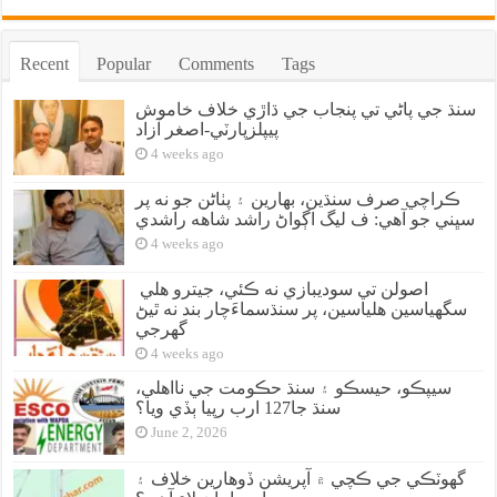
Recent
Popular
Comments
Tags
سنڌ جي پاڻي تي پنجاب جي ڌاڙي خلاف خاموش
پيپلزپارٽي-اصغر آزاد
4 weeks ago
ڪراچي صرف سنڌين، بهارين ۽ پٺاڻن جو نه پر
سڀني جو آهي: ف ليگ اڳواڻ راشد شاهه راشدي
4 weeks ago
اصولن تي سوديبازي نه ڪئي، جيترو هلي
سگهياسين هلياسين، پر سنڌسماءَچار بند نه ٿيڻ
گهرجي
4 weeks ago
سيپڪو، حيسڪو ۽ سنڌ حڪومت جي نااهلي،
سنڌ جا127 ارب رپيا ٻڏي ويا؟
June 2, 2026
گهوٽڪي جي ڪچي ۾ آپريشن ڏوهارين خلاف ۽