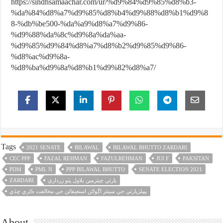
https://sindhsamaachar.com/ur/%d9%84%d9%85%d8%b3-
%da%84%d8%a7%d9%85%d8%b4%d9%88%d8%b1%d9%8
8-%db%be500-%da%a9%d8%a7%d9%86-
%d9%88%da%8c%d9%8a%da%aa-
%d9%85%d9%84%d8%a7%d8%b2%d9%85%d9%86-
%d8%ac%d9%8a-
%d8%ba%d9%8a%d8%b1%d9%82%d8%a7/
Tags
2021 SENATE
BILAWAL
BILAWAL BHUTTO ZARDARI
CEC PPP
FAZAL REHMAN
FAZULREHMAN
JUI F
PAKSITAN
PDM
PML N
PPP BILAWAL BHUTTO
SENATE ELECTION 2021
پارٽي چيئرمين بلاول ڀٽو زرداري
ZARDARI
پيپلزپارٽي جي سينئر اڳواڻن استعيفائن جي مخالفت ڪري ڇڏي
About