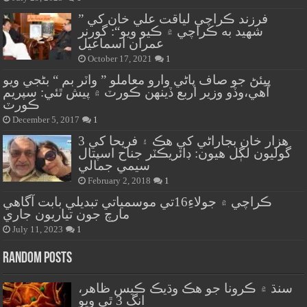
” فرزند ڪراچي لياقت علي خان کي
شهيد به ڪراچي ۾ ڪيو ويو“: گورنر
عمران اسماعيل
October 17, 2021
1
پيئڻ جو صاف پاڻي وارو معاملو ” واٽر بم “ بڻجي ويو
آهي،وڏو وزير اربع ڏينهن ڪورٽ ۾ پيش ٿئي: سپريم
ڪورٽ
December 5, 2017
1
هزار خان بجاراڻي کي هڪ ۽ فريحا کي 3
گوليون لڳل هيون: ڊائريڪٽر جناح اسپتال
سيمي جمالي
February 2, 2018
1
ڪراچي ۾ جولاءِ16تي موسمياتي تبديلي بابت آگاهي
مارچ جون تياريون جاري
July 11, 2023
1
Random Posts
سنڌ ۾ ڪرونا جو هڪ وڌيڪ ڪيس ظاهر،
انگ 3 ٿي ويو