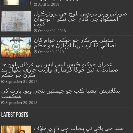
April 5, 2018
صوبائي وزير مرتضيٰ بلوچ جي پروٽوڪول
اسڪواڊ جي گاڏي جي ٽڪر ۾ نوجوان
فوت
October 31, 2018
تبديلي سرڪار جو حڪم، عوام کان
اضافي 12 ارب رپيا اوڳاڙڻ جو حڪم
October 9, 2020
عمران جوکيو ڪيس:ايس ايس پي عرفان بلوچ جا
ضمانت نه ٿيڻ جوڳا گرفتاري وارنٽ جاري، پگهار بند
ڪرڻ جو حڪم
September 21, 2017
بنگلاديش ايشيا ڪپ جو چيمپئين بڻجي ويو، ڀارت کي
شڪست
September 29, 2018
Latest Posts
سنڌ جي پاڻي تي پنجاب جي ڌاڙي خلاف