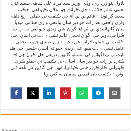
بلاول ڀٽو زرداري، وڏي وزير سيد مراد علي شاهه، سعيد غني ۽
نجمي عالم خلاف داخل ڪرائڻ جو اعلان ڪيو آهي. حڪيم
سعيد گرائونڊ ۾ قائم پي ٽي آءِ جي ڪئمپ تي حملي ۽ ڀڃ ڊاهه
واري واقعي بعد رات جو دير سان واقعي واري هنڌ تي ميڊيا
سان ڳالهائيندي پي ٽي آءِ اڳواڻ علي زيدي چيو آهي ته، پ پ
ڪراچي ڊويز جي اڳواڻ نجمي عالم نشي ۾ ڌت ٿي اسان جي
ڪئمپ تي حملو ڪرايو، هن دعوا ۽ زور ڏيندي چيو ته نجمي
عامل نشي ۾ ڌت هيو. علي زيدي چيو ته، اسان جلسي جي هنڌ
بابت پ پ اڳواڻن کي مسئلو ڳالهين ذريعي حل ڪرڻ جي آڇ
ڪئي، پر رات جو دير سان اسان جي ڪئمپ تي حملو ڪري
ڪيترائي ڪارڪن زخمي ڪيا ويا، انهن جي گاڏين کي باهه ڏني
وئي ۽ ڪئمپ تان قيمتي سامان به کڻي ويا.