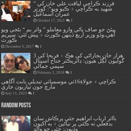
” فرزند ڪراچي لياقت علي خان کي
شهيد به ڪراچي ۾ ڪيو ويو“: گورنر
عمران اسماعيل
October 17, 2021
1
پيئڻ جو صاف پاڻي وارو معاملو ” واٽر بم “ بڻجي ويو
آهي،وڏو وزير اربع ڏينهن ڪورٽ ۾ پيش ٿئي: سپريم
ڪورٽ
December 5, 2017
1
هزار خان بجاراڻي کي هڪ ۽ فريحا کي 3
گوليون لڳل هيون: ڊائريڪٽر جناح اسپتال
سيمي جمالي
February 2, 2018
1
ڪراچي ۾ جولاءِ16تي موسمياتي تبديلي بابت آگاهي
مارچ جون تياريون جاري
July 11, 2023
1
Random Posts
بااثر ارباب ابراهيم جئي پرڪاش سان
بدفعلي ته ڪئي پر نياڻين ۾ به اکيون
وڌيون: جئي جو والد