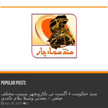
Popular Posts
سنڌ حڪومت 4 آگسٽ تي ڪارونجهر سميت مختلف
ضلعن ۾ معدني وسيلا نيلام ڪندي
July 29, 2023
1