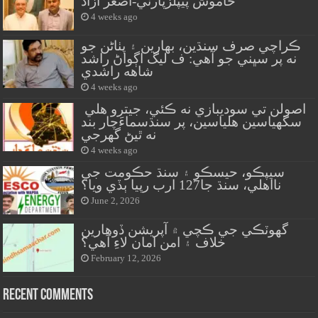
خاموش پيپلزپارٽي-اصغر آزاد
4 weeks ago
ڪراچي صرف سنڌين، بهارين ۽ پٺاڻن جو
نه پر سڀني جو آهي: ف ليگ اڳواڻ راشد
شاهه راشدي
4 weeks ago
اصولن تي سوديبازي نه ڪئي، جيترو هلي
سگهياسين هلياسين، پر سنڌسماءَچار بند
نه ٿيڻ گهرجي
4 weeks ago
سيپڪو، حيسڪو ۽ سنڌ حڪومت جي
نااهلي، سنڌ جا127 ارب رپيا ٻڏي ويا؟
June 2, 2026
گهوٽڪي جي ڪچي ۾ آپريشن ڏوهارين
خلاف ۽ امن امان لاءِ آهي؟
February 12, 2026
Recent Comments