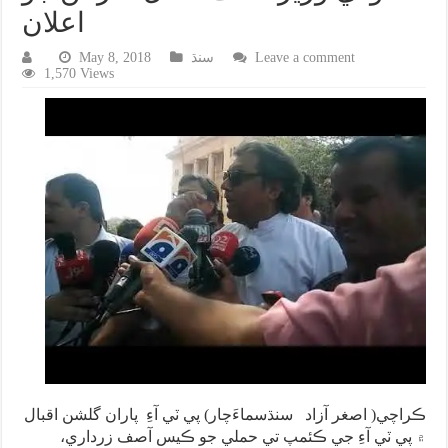
اعلان
Leave a comment
سنڌ
May 8, 2018
1,570 Views
ڪراچي( اصغر آزاد سنڌسماءَچار) پي ٽي آءِ پاران گلشن اقبال
۾ پي ٽي آءِ جي ڪئمپ تي حملي جو ڪيس آصف زرداري،