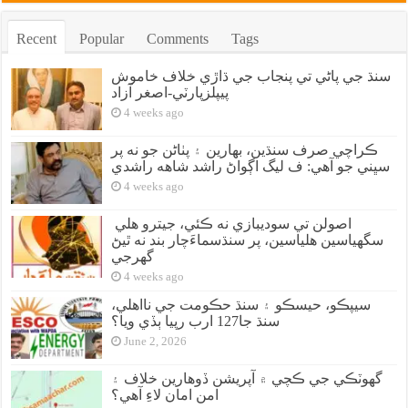
Recent
Popular
Comments
Tags
سنڌ جي پاڻي تي پنجاب جي ڌاڙي خلاف خاموش
پيپلزپارٽي-اصغر آزاد
4 weeks ago
ڪراچي صرف سنڌين، بهارين ۽ پٺاڻن جو نه پر
سڀني جو آهي: ف ليگ اڳواڻ راشد شاهه راشدي
4 weeks ago
اصولن تي سوديبازي نه ڪئي، جيترو هلي
سگهياسين هلياسين، پر سنڌسماءَچار بند نه ٿيڻ
گهرجي
4 weeks ago
سيپڪو، حيسڪو ۽ سنڌ حڪومت جي نااهلي،
سنڌ جا127 ارب رپيا ٻڏي ويا؟
June 2, 2026
گهوٽڪي جي ڪچي ۾ آپريشن ڏوهارين خلاف ۽
امن امان لاءِ آهي؟