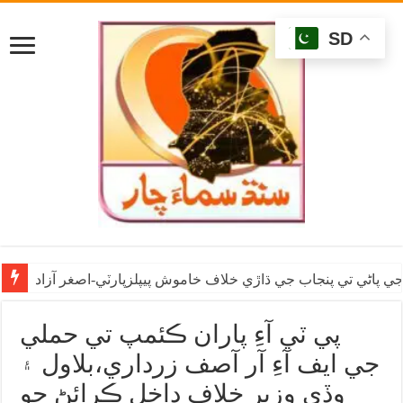
SD
ي پاڻي تي پنجاب جي ڌاڙي خلاف خاموش پيپلزپارٽي-اصغر آزاد
پي ٽي آءِ پاران ڪئمپ تي حملي
جي ايف آءِ آر آصف زرداري،بلاول ۽
وڏي وزير خلاف داخل ڪرائڻ جو