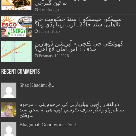
نه ٿيڻ گهرجي
4 weeks ago
سيپڪو، حيسڪو ۽ سنڌ حڪومت جي
نااهلي، سنڌ جا127 ارب رپيا ٻڏي ويا؟
June 2, 2026
گهوٽڪي جي ڪچي ۾ آپريشن ڏوهارين
خلاف ۽ امن امان لاءِ آهي؟
February 12, 2026
Recent Comments
Shaz Khadim: ✌️...
ذوالفقار راڄپر: پيپلزپارٽي کي مرحوم ڀٽي ۽ مرحوم
بينظير ڀٽو وانگر صرف ڪرسي کپي، هي ته سڄي سنڌ
وڪڻ...
Bhagumal: Good work. Do it...