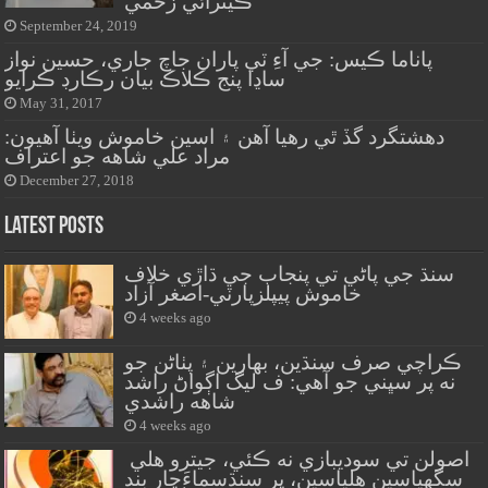
ڪيترائي زخمي
September 24, 2019
پاناما ڪيس: جي آءِ ٽي پاران جاچ جاري، حسين نواز
ساڍا پنج ڪلاڪ بيان رڪارڊ ڪرايو
May 31, 2017
دهشتگرد گڏ ٿي رهيا آهن ۽ اسين خاموش ويٺا آهيون:
مراد علي شاهه جو اعتراف
December 27, 2018
Latest Posts
سنڌ جي پاڻي تي پنجاب جي ڌاڙي خلاف
خاموش پيپلزپارٽي-اصغر آزاد
4 weeks ago
ڪراچي صرف سنڌين، بهارين ۽ پٺاڻن جو
نه پر سڀني جو آهي: ف ليگ اڳواڻ راشد
شاهه راشدي
4 weeks ago
اصولن تي سوديبازي نه ڪئي، جيترو هلي
سگهياسين هلياسين، پر سنڌسماءَچار بند