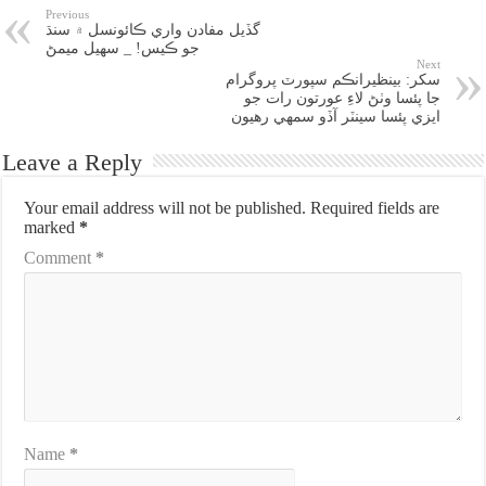
Previous
گڏيل مفادن واري ڪائونسل ۾ سنڌ
جو ڪيس! _ سهيل ميمڻ
Next
سکر: بينظيرانڪم سپورٽ پروگرام
جا پئسا وٺڻ لاءِ عورتون رات جو
ايزي پئسا سينٽر آڏو سمهي رهيون
Leave a Reply
Your email address will not be published.
Required fields are
marked
*
Comment
*
Name
*