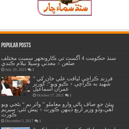
Popular Posts
سنڌ حڪومت 4 آگسٽ تي ڪارونجهر سميت مختلف
ضلعن ۾ معدني وسيلا نيلام ڪندي
July 29, 2023
1
” فرزند ڪراچي لياقت علي خان کي
شهيد به ڪراچي ۾ ڪيو ويو“: گورنر
عمران اسماعيل
October 17, 2021
1
پيئڻ جو صاف پاڻي وارو معاملو ” واٽر بم “ بڻجي ويو
آهي،وڏو وزير اربع ڏينهن ڪورٽ ۾ پيش ٿئي: سپريم
ڪورٽ
December 5, 2017
1