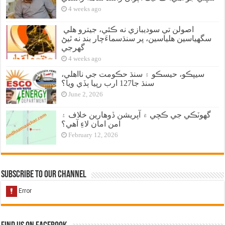
4 weeks ago
اصولن تي سوديبازي نه ڪئي، جيترو هلي
سگهياسين هلياسين، پر سنڌسماءَچار بند نه ٿيڻ
گهرجي
4 weeks ago
سيپڪو، حيسڪو ۽ سنڌ حڪومت جي نااهلي،
سنڌ جا127 ارب رپيا ٻڏي ويا؟
June 2, 2026
گهوٽڪي جي ڪچي ۾ آپريشن ڏوهارين خلاف ۽
امن امان لاءِ آهي؟
February 12, 2026
Subscribe to our Channel