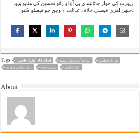
رپورٽ کي جواز ڄاڻائيندي پي آءِ او رائو تحسين کي هٽايو ويو،
جنهن اهڙي فيصلي خلاف عدالت ۾ وڃڻ جو فيصلو ڪيو.
Tags
طارق فاطمي
اسلام آباد: پرويز رشيد
اسلام آباد: طارق فاطمي
ڊان ليڪس
پرويز رشيد
نيوز ليڪس رپورٽ
About