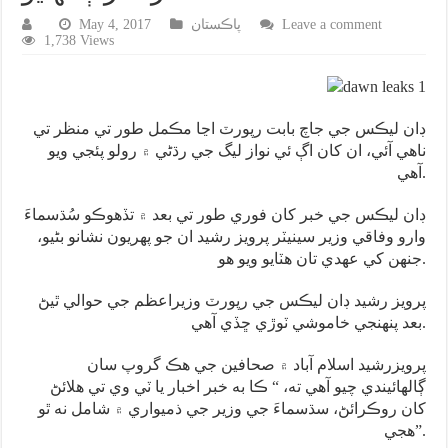
Leave a comment
پاڪستان
May 4, 2017
1,738 Views
ڊان ليڪس جي جاچ بابت رپورٽ اڃا مڪمل طور تي منظر تي
ناهي آئي، ان کان اڳ ئي نواز ليگ جي رڌڻي ۾ رولو پئجي ويو
آهي.
ڊان ليڪس جي خبر کان فوري طور تي بعد ۾ تڏهوڪو سُڌسماءَ
وارو وفاقي وزير سينيٽر پرويز رشيد ان جو پهريون نشانو بڻيو،
جنهن کي عهدي تان هٽايو ويو هو.
پرويز رشيد ڊان ليڪس جي رپورٽ وزيراعظم جي حوالي ٿيڻ
بعد پنهنجي خاموشي ٽوڙي ڇڏي آهي.
پرويزرشيد اسلام آباد ۾ صحافين جي هڪ گروپ سان
ڳالهائيندي چيو آهي ته، “ ڪا به خبر اخبار يا ٽي وي تي هلائڻ
کان روڪرائڻ، سڌسماءَ جي وزير جي ذميواري ۾ شامل نه ٿو
هجي”.