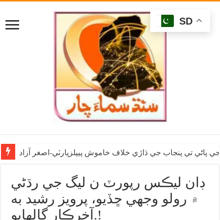
SD
ي پاڻي تي پنجاب جي ڌاڙي خلاف خاموش پيپلزپارٽي-اصغر آزاد
ڊان ليڪس رپورٽ ن ليگ جي رڌڻي
۾ رولو وجهي ڇڏيو، پرويز رشيد به
آخرڪار ڳالهايو.!