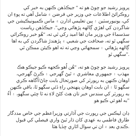
پرويز رشيد جو چوڻ هو ته “ جيڪڏهن ڪنهن به خبر کي
روڪرائڻ اطلاعات جي وزير جي فرضن ۾ شامل آهي ته پوءِ ان
کي، يونيورسٽين ۽ ٻين تعليمي ادارن ۾ ماس ڪميونيڪيشن جي
شاگردن کي اهڙي ڳالهه پڙهائي وڃي”. جيڪڏهن رياست
سڌسماءَ جي وزير مان اها اميد رکي ٿي ته، “هُو خبر روڪرائي
سگهي ٿو ته، صحافت جي شعبي ۾ پڙهندڙ شاگردن کي به اها
ڳالهه پڙهائي ۽ سمجهائي وڃي ته ته اهو ڪيئن ممڪن ٿي
سگهي ٿو”.
پرويز رشيد جو چوڻ هو ته، “هُن اُهو ڪجهه ڪيو جيڪو هڪ
مهذب ۽ جمهوري معاشري ۾ ٿيڻ گهرجي ۽ ڪرڻ گهرجي،
اوهان ڪنهن به رپورٽر کي صورتحال بابت ڄاڻ/آگاهه ڪري
سگهو ٿا ۽ ان بابت اوهان پنهنجي راءِ ڏئي سگهو ٿا، باقي ڪنهن
به رپورٽر کي سندس خبر تان هٿ کڻڻ لاءِ نه ٿا چئي سگهو، ۽ آءُ
به اهو ئي ڪيو هو”
ڊان ليڪس جي رپورٽ جي آڌارتي وزيراعظم جي خاص مددگار
طارق فاطمي به عهدي کان ڌار ٿيڻ واري فيصلي کي قبول
ڪندي بعد ۾ ان تي سوال اٿاري ڇڏيا هئا.