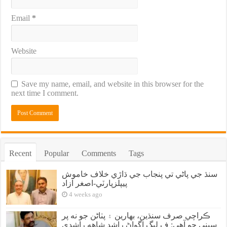
Email
*
Website
Save my name, email, and website in this browser for the
next time I comment.
Recent
Popular
Comments
Tags
سنڌ جي پاڻي تي پنجاب جي ڌاڙي خلاف خاموش
پيپلزپارٽي-اصغر آزاد
4 weeks ago
ڪراچي صرف سنڌين، بهارين ۽ پٺاڻن جو نه پر
سڀني جو آهي: ف ليگ اڳواڻ راشد شاهه راشدي