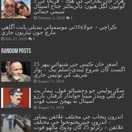
هزار خان بجاراڻي کي هڪ ۽ فريحا کي 3
گوليون لڳل هيون: ڊائريڪٽر جناح اسپتال
سيمي جمالي
February 2, 2018
1
ڪراچي ۾ جولاءِ16تي موسمياتي تبديلي بابت آگاهي
مارچ جون تياريون جاري
July 11, 2023
1
Random Posts
اصغر خان ڪيس جي شنوائي ٻيهر 15
اگسٽ کان شروع ٿيندي،اسلم بيگ ۽ نواز
شريف کي نوٽيس جاري
August 11, 2018
سکر پوليس جو وحشياڻو عمل، بيمار پٽ
کي کڻي ويندڙ مبينا جوابدار گرفتار، ٻارڙو
اسپتال نه پهچڻ سبب فوت
August 13, 2018
اندرون پنجاب جي مختلف علائقن پشاور
۽ اندرون خيبرپختونخوا جي مختلف
علائقن ۾ زلزلو 25 کان وڌيڪ ماڻهو فوت