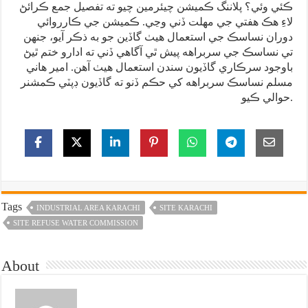
ڪئي وئي؟ پلاننگ ڪميشن چيئرمين چيو ته تفصيل جمع ڪرائڻ
لاءِ هڪ هفتي جي مهلت ڏني وڃي. ڪميشن جي ڪارروائي
دوران نساسڪ جي استعمال هيٺ گاڏين جو به ذڪر آيو، جنهن
تي نساسڪ جي سربراهه پيش ٿي آگاهي ڏني ته ادارو ختم ٿيڻ
باوجود سرڪاري گاڏيون سندن استعمال هيٺ آهن. امير هاني
مسلم نساسڪ سربراهه کي حڪم ڏنو ته گاڏيون ڊپٽي ڪمشنر
حوالي ڪيو.
Tags
INDUSTRIAL AREA KARACHI
SITE KARACHI
SITE REFUSE WATER COMMISSION
About