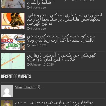
شاهه راشدي
4 weeks ago
اصولن تي سوديبازي نه ڪئي، جيترو هلي
سگهياسين هلياسين، پر سنڌسماءَچار بند
نه ٿيڻ گهرجي
4 weeks ago
سيپڪو، حيسڪو ۽ سنڌ حڪومت جي
نااهلي، سنڌ جا127 ارب رپيا ٻڏي ويا؟
June 2, 2026
گهوٽڪي جي ڪچي ۾ آپريشن ڏوهارين
خلاف ۽ امن امان لاءِ آهي؟
February 12, 2026
Recent Comments
Shaz Khadim: ✌️...
ذوالفقار راڄپر: پيپلزپارٽي کي مرحوم ڀٽي ۽ مرحوم