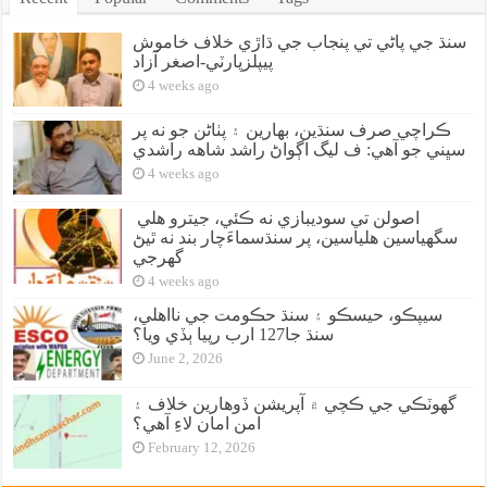
سنڌ جي پاڻي تي پنجاب جي ڌاڙي خلاف خاموش
پيپلزپارٽي-اصغر آزاد
4 weeks ago
ڪراچي صرف سنڌين، بهارين ۽ پٺاڻن جو نه پر
سڀني جو آهي: ف ليگ اڳواڻ راشد شاهه راشدي
4 weeks ago
اصولن تي سوديبازي نه ڪئي، جيترو هلي
سگهياسين هلياسين، پر سنڌسماءَچار بند نه ٿيڻ
گهرجي
4 weeks ago
سيپڪو، حيسڪو ۽ سنڌ حڪومت جي نااهلي،
سنڌ جا127 ارب رپيا ٻڏي ويا؟
June 2, 2026
گهوٽڪي جي ڪچي ۾ آپريشن ڏوهارين خلاف ۽
امن امان لاءِ آهي؟
February 12, 2026