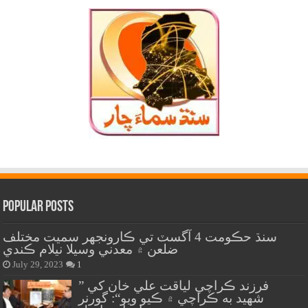
Popular Posts
سنڌ حڪومت 4 آگسٽ تي ڪارونجهر سميت مختلف
ضلعن ۾ معدني وسيلا نيلام ڪندي
July 29, 2023
1
” فرزند ڪراچي لياقت علي خان کي
شهيد به ڪراچي ۾ ڪيو ويو“: گورنر