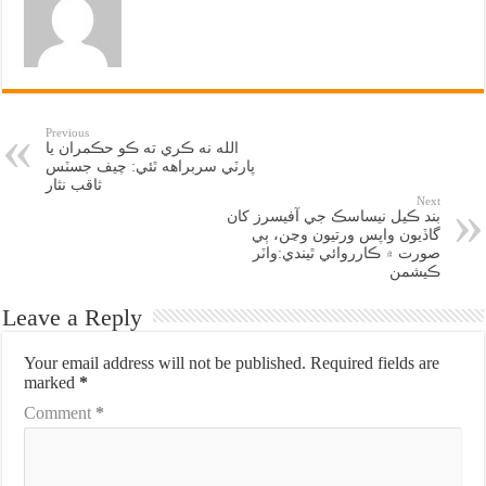
Previous
الله نه ڪري ته ڪو حڪمران يا
پارٽي سربراهه ٿئي: چيف جسٽس
ثاقب نثار
Next
بند ڪيل نيساسڪ جي آفيسرز کان
گاڏيون واپس ورتيون وڃن، ٻي
صورت ۾ ڪارروائي ٿيندي:واٽر
ڪيشمن
Leave a Reply
Your email address will not be published.
Required fields are
marked
*
Comment
*