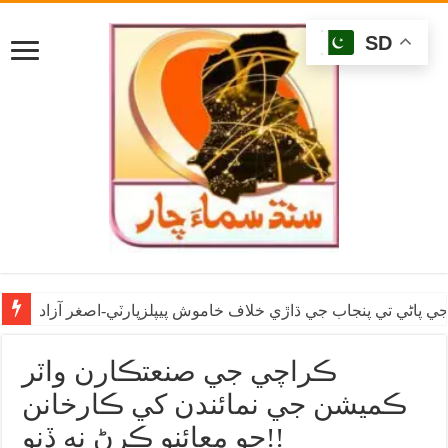
SD
ي پاڻي تي پنجاب جي ڌاڙي خلاف خاموش پيپلزپارٽي-اصغر آزاد
ڪراچي جي صنعتڪارن واٽر
ڪميشن جي نمائندن کي ڪارخانن
جو معائنو ڪرڻ نه ڏنو!!