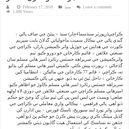
Leave a comment
سنڌ
February 17, 2018
1,600 Views
ڪراچي(رپورٽر سنڌسماءَچار) سنڌ ۾ پيئڻ جي صاف پاڻي ۽
گندي پاڻي جي نيڪال سميت ماحولياتي گدلاڻ بابت سپريم
ڪورٽ جي هدايتن تي جوڙيل واٽر ڪميشن پاران، ڪراچي جي
صنعتي علائقن ۾ قائيم ڪارخانن جو دورو ڪيو. ٽيم
واٽرڪميشن جي سربراهه جسٽس رٽائرڊ امير هاني مسلم سان
گڏجاڻي ۾ رپورٽ پيش ڪئي. ڪميٽي امير هاني مسلم کي ٻڌايو
ته، ڪراچي ۾ قائم 77 ڪارخانن جي مالڪن ۽ انتظاميا کين
ڪارخانن ۾ داخل ٿيڻ ئي نه ڏنو. جنهن تي پاڻي ڪميشن
سربراهه جسٽس رٽائرڊ امير هاني مسلم ڪاوڙ جو اظاهر ڪيو.
اميرهاني مسلم ڪراچي جي صنعتي علائقن جي دوري لاءِ اولهه
ضلعي/ ويسٽ جي ايس ايس پي کي ٽيم سان گڏ وڃڻ جو حڪم
ڏنو آهي. پاڻي فراهمي ۽ نيڪالي واري معاملي تي ڪراچي جي
ميئر، واٽر بورڊ اينڊ سيوريج، ٽاسڪ فورس ۽ ٻين ادارن کي
گڏيل ميٽنگ ڪري رپورٽ پيش ڪرڻ جو حڪم پڻ ڏنو آهي،
جڏهن ته نساسڪ کي استعمال هيٺ گاڏيون ڊپٽي ڪمشنر
حوالي ڪرڻ جو حڪم ڏنو آهي.