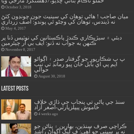
حملو ناڪام بڻائي ڇڏيو،7دهشتگرد مارجي ويا
October 3, 2018
ميان صاحب ! هاڻي توهان کي سينيٽ جون چونڊون کٽڻ
نه ڏيندس، توهان کي وڃڻو ئي پوندو: آصف زرداري
May 4, 2017
دبئي ۾ سيڙپڪاري ڪندڙ پاڪستانين کي نوٽيس ڏنا پر
ڪنهن به جواب نه ڏنو: ايف بي آر چيئرمين
November 8, 2017
پ پ شڪارپور جو گرفتار صدر ۽ اڳواڻو
ايم پي اي بابل خان ڀيو رمانڊ تي نيب
حوالي
August 30, 2018
Latest Posts
سنڌ جي پاڻي تي پنجاب جي ڌاڙي خلاف
خاموش پيپلزپارٽي-اصغر آزاد
4 weeks ago
ڪراچي صرف سنڌين، بهارين ۽ پٺاڻن جو
نه پر سڀني جو آهي: ف ليگ اڳواڻ راشد