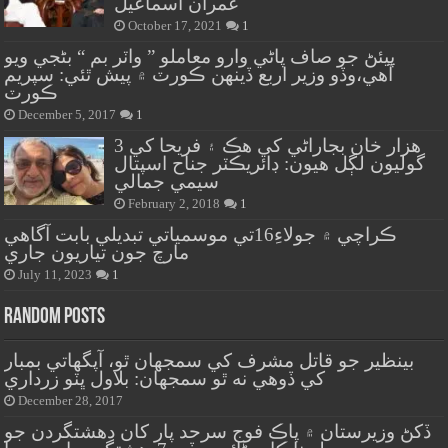
عمران اسماعيل
October 17, 2021
1
پيئڻ جو صاف پاڻي وارو معاملو ” واٽر بم “ بڻجي ويو
آهي،وڏو وزير اربع ڏينهن ڪورٽ ۾ پيش ٿئي: سپريم
ڪورٽ
December 5, 2017
1
هزار خان بجاراڻي کي هڪ ۽ فريحا کي 3
گوليون لڳل هيون: ڊائريڪٽر جناح اسپتال
سيمي جمالي
February 2, 2018
1
ڪراچي ۾ جولاءِ16تي موسمياتي تبديلي بابت آگاهي
مارچ جون تياريون جاري
July 11, 2023
1
Random Posts
بينظير جو قاتل مشرف کي سمجهان ٿو، آپگهاتي بمبار
کي ڏوهي نه ٿو سمجهان: بلاول ڀٽو زرداري
December 28, 2017
ڏکڻ وزيرستان ۾ پاڪ فوج سرحد پار کان دهشتگردن جو