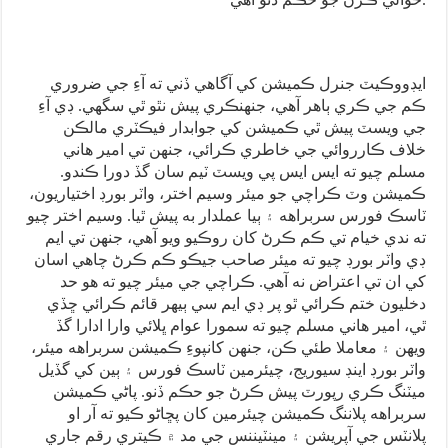
ايڊووڪيٽ جنرل ڪميشن کي آگاهي ڏني ته آءِ جي ضروري
ڪم جي ڪري ٻاهر آهي، جنهنڪري پيش نٿو ٿي سگهي. ڊي آءِ
جي ويسٽ پيش ٿي ڪميشن کي جوابدار فيڪٽري مالڪن
خلاف ڪارروائي جي خاطري ڪرائي، جنهن تي امير هاني
مسلم چيو ته ايس ايس پي ويسٽ ٽيم سان گڏ دورا ڪندو.
ڪميشن وٽ ڪراچي جو ميئر وسيم اختر، واٽر بورڊ اختياريون،
ٽاسڪ فورس سربراهه ۽ ٻيا عملدار به پيش ٿيا. وسيم اختر چيو
ته ندي خيام تي ڪم ڪرڻ کان روڪيو ويو آهي، جنهن تي ايم
ڊي واٽر بورڊ چيو ته ميئر صاحب جيڪو ڪم ڪرڻ چاهي اسان
کي ان تي اعتراض نه آهي. ڪراچي جي ميئر چيو ته هو حد
دخليون ختم ڪرائي ٿو پر ڊي ايم سي ٻيهر قائم ڪرائي ڇڏي
ٿي، امير هاني مسلم چيو ته سمورا عوام ڀلائي وارا ادارا گڏ
ويهن ۽ معاملا طئي ڪن، جنهن کانپوءِ ڪميشن سربراهه ميئر،
واٽر بورڊ اينڊ سيوريج، چيئرمين ٽاسڪ فورس ۽ ٻين کي گڏيل
ميٽنگ ڪري رپورٽ پيش ڪرڻ جو حڪم ڏنو. پاڻي ڪميشن
سربراهه پلاننگ ڪميشن چيئرمين کان پڇاڻو ڪيو ته آر او
پلانٽس جي آپريشن ۽ مينٽيننس جي مد ۾ ڪيتري رقم جاري