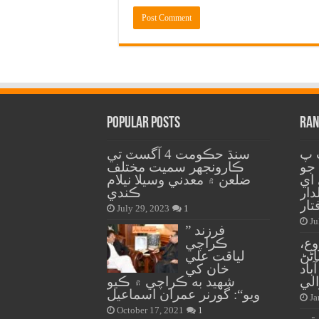
Popular Posts
Ran
پ پ
سنڌ حڪومت 4 آگسٽ تي
 جو
ڪارونجهر سميت مختلف
 اي
ضلعن ۾ معدني وسيلا نيلام
 6 عملدار
ڪندي
تار
July 29, 2023
1
Ju
” فرزند
ع،
ڪراچي
ڻڻ
لياقت علي
باد
خان کي
شهيد به ڪراچي ۾ ڪيو
ويو“: گورنر عمران اسماعيل
Ja
October 17, 2021
1