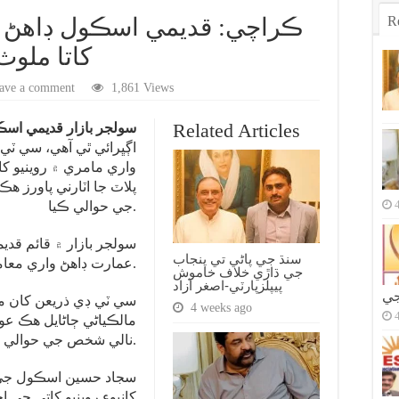
R
ڪراچي: قديمي اسڪول ڊاهڻ ۾
کاتا ملوث
ave a comment
1,861 Views
Related Articles
سولجر بازار قديمي اس
اڳڀرائي ٿي آهي، سي ٽي
واري مامري ۾ روينيو کات
پلاٽ جا اٽارني پاورز 
جي حوالي ڪيا.
سولجر بازار ۾ قائم قد
سنڌ جي پاڻي تي پنجاب
عمارت ڊاهڻ واري معاملي جي جاچ ۾ اڳڀرائي ٿي آهي.
جي ڌاڙي خلاف خاموش
پيپلزپارٽي-اصغر آزاد
جي
سي ٽي ڊي ذريعن کان 
4 weeks ago
مالڪياڻي ڄاڻايل هڪ عو
نالي شخص جي حوالي ڪيا.
سجاد حسين اسڪول جي عم
کانپوءِ روينيو کاتي جي 