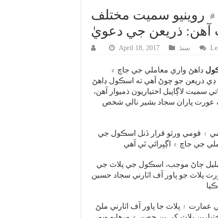
 روينيو سميت مختلف
 آهن: ذريعن جي دعويٰ
Le
سنڌ
April 18, 2017
ڪول
ڊاهڻ واري معاملي جي جاچ ۾
 ڊي ذريعن جو چوڻ آهي ته اسڪول ڊاهڻ
ي سميت لاڳاپيل اختياريون ذميوار آهن،
هڪ عورت پاران سجاد بشير نالي شخص
يمي ۽ قومي ورثو قرار ڏنل اسڪول جي
مليل ڄاڻ موجب، اسڪول جي پلاٽ جي
رت پلاٽ جو پاور آف اٽارني سجاد حسين
ارت ۽ پلاٽ جا پاور آف اٽارني ملڻ
اختيارين پلاٽ کي ٻن حصن ۾ ورهايو ويو،