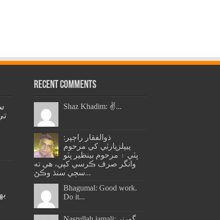
Recent Comments
س
Shaz Khadim: ✌️...
تي
ذوالفقار راڄپر:
پيپلزپارٽي کي مرحوم
ڀٽي ۽ مرحوم بينظير ڀٽو
وانگر صرف ڪرسي کپي، هي ته
سڄي سنڌ وڪڻ...
Bhagumal: Good work.
به
Do it...
ج
Nasrullah jamali: گورنر