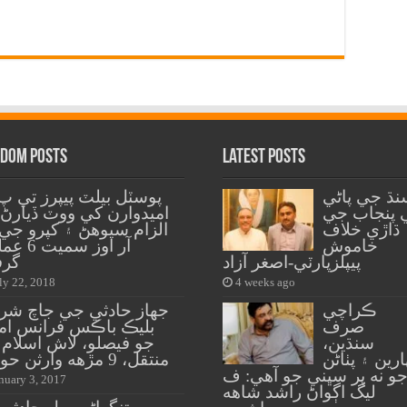
dom Posts
Latest Posts
نڌ جي پاڻي
پوسٽل بيلٽ پيپرز تي 
 پنجاب جي
اميدوارن کي ووٽ ڏيارڻ
ڌاڙي خلاف
الزام سيوهڻ ۽ کپرو جي
خاموش
آر اوز سميت
پيپلزپارٽي-اصغر آزاد
گرف
ly 22, 2018
4 weeks ago
ڪراچي
جهاز حادثي جي جاچ شرو
صرف
بليڪ باڪس فرانس اما
سنڌين،
جو فيصلو، لاش اسلام آ
ارين ۽ پٺاڻن
منتقل، 9 مڙهه وارثن حوالي
و نه پر سڀني جو آهي: ف
nuary 3, 2017
ليگ اڳواڻ راشد شاهه