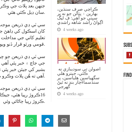
جنهن بعد پلاٽ جي وڪري
ڪراچي صرف سنڌين،
سان ڊيل ڪئي هئي.
بهارين ۽ پٺاڻن جو نه پر
سڀني جو آهي: ف ليگ
اڳواڻ راشد شاهه راشدي
4 weeks ago
کان اسڪول کي ڊاهڻ جو 
قومي ورثو قرار ڏنو ويو.
Subs
سي ٽي ڊي ذريعن جو چو
جي جاچ ۾ خبر پئي آهي 
اصولن تي سوديبازي نه
بشير کي جيئن خبر پئي ت
ڪئي، جيترو هلي
Find
آهي ته هُن پلاٽ وڪرو ڪرڻ جون ڪوششون تيز ڪري ڇڏيون.
سگهياسين هلياسين، پر
سنڌسماءَچار بند نه ٿيڻ
گهرجي
4 weeks ago
16ڪروڙ رپيا هئي، جي
ڪروڙ رپيا ڄاڻائي وئي.