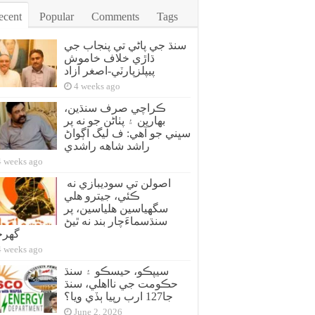
ecent
Popular
Comments
Tags
سنڌ جي پاڻي تي پنجاب جي
ڌاڙي خلاف خاموش
پيپلزپارٽي-اصغر آزاد
4 weeks ago
ڪراچي صرف سنڌين،
بهارين ۽ پٺاڻن جو نه پر
سڀني جو آهي: ف ليگ اڳواڻ
راشد شاهه راشدي
4 weeks ago
اصولن تي سوديبازي نه
ڪئي، جيترو هلي
سگهياسين هلياسين، پر
سنڌسماءَچار بند نه ٿيڻ
گهر
4 weeks ago
سيپڪو، حيسڪو ۽ سنڌ
حڪومت جي نااهلي، سنڌ
جا127 ارب رپيا ٻڏي ويا؟
June 2, 2026