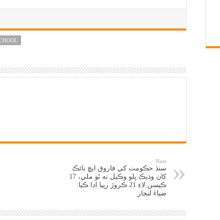
SCHOOL
Next
سنڌ حڪومت کي فاروق ايڇ نائڪ
کان وڌيڪ ڀلو وڪيل نه ٿو ملي، 17
ڪيسن لاءِ 21 ڪروڙ رپيا ادا ڪيا:
ضياءَ لنجار