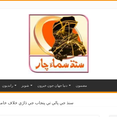
مضمون
دنيا جهان جون خبرون
شوبز
رانديون
سنڌ جي پاڻي تي پنجاب جي ڌاڙي خلاف خاموش