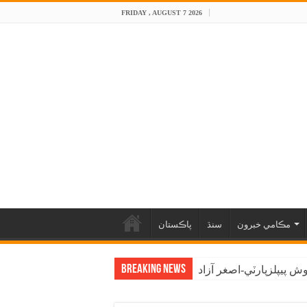
FRIDAY , AUGUST 7 2026
مڪامي خبرون
سنڌ
پاڪستان
Breaking News
 پيپلزپارٽي-اصغر آزاد