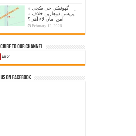
گهوٽڪي جي ڪچي ۾
آپريشن ڏوهارين خلاف ۽
امن امان لاءِ آهي؟
February 12, 2026
cribe to our Channel
 us on Facebook