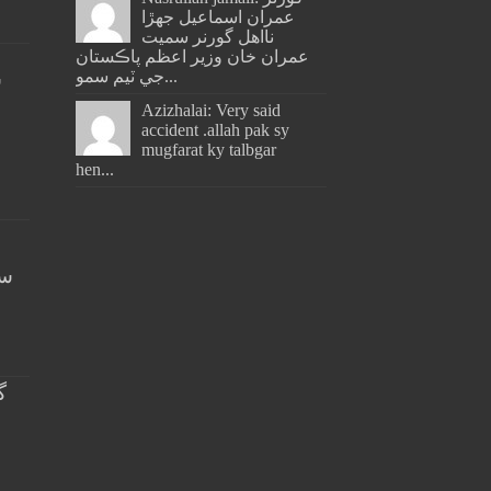
عمران اسماعيل جھڙا
نااهل گورنر سميت
عمران خان وزير اعظم پاڪستان
جي ٽيم سمو...
س
Azizhalai: Very said
accident .allah pak sy
mugfarat ky talbgar
hen...
سن
گ
خ