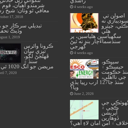
تنگواڻي ريل حادثي
راشدي
شرمندو آهيان، قوم 
4 weeks ago
معافي ٿو وٺان: شيخ ر
اصولن تي
tober 17, 2018
وديبازي نه
تبديلي سرڪار جو 
ڪئي، جيترو
وڌيڪ تحفو
هلي
سگهياسين هلياسين، پر
gust 1, 2019
سنڌسماءَچار بند نه ٿيڻ
ڪرونا وائرس
گهرجي
تيزي سان
4 weeks ago
ڦهلجڻ لڳو،
سنڌ ۾
سيپڪو،
مريضن جو انگ 1020 ٿي ويو
حيسڪو ۽
ڌ حڪومت
ril 7, 2020
جي نااهلي،
سنڌ جا127 ارب رپيا ٻڏي
ويا؟
June 2, 2026
هوٽڪي جي
ڪچي ۾
آپريشن
ڏوهارين
لاف ۽ امن امان لاءِ آهي؟