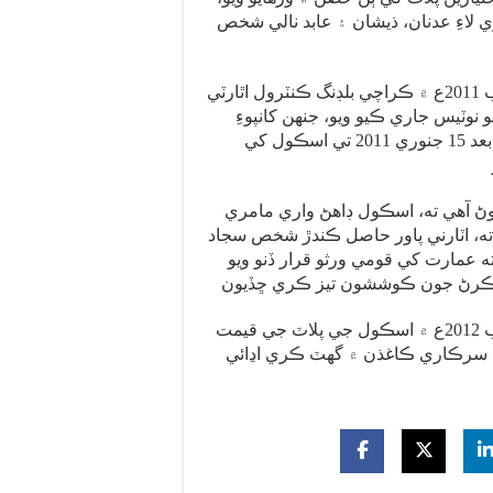
 لاءِ عدنان، ذيشان ۽ عابد نالي شخص
سي ٽي ڊي ذريعن موجب 2011ع ۾ ڪراچي بلڊنگ ڪنٽرول اٿارٽي
نوٽيس جاري ڪيو ويو، جنهن کانپوءِ
تعليم کاتي جي مداخلت بعد 15 جنوري 2011 تي اسڪول کي
ڻ آهي ته، اسڪول ڊاهڻ واري مامري
ته، اٽارني پاور حاصل ڪندڙ شخص سجاد
ه عمارت کي قومي ورثو قرار ڏنو ويو
سي ٽي ڊي ذريعن موجب 2012ع ۾ اسڪول جي پلاٽ جي قيمت
ڪا سرڪاري ڪاغذن ۾ گهٽ ڪري اڍائي