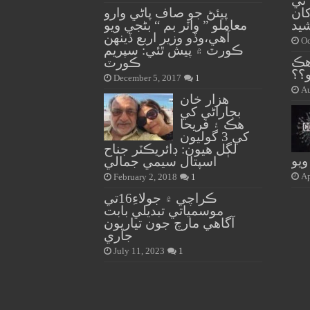
 تي
کان
پيئڻ جو صاف پاڻي وارو
شيد
معاملو ” واٽر بم “ بڻجي ويو
آهي،وڏو وزير اربع ڏينهن
Oc
ڪورٽ ۾ پيش ٿئي: سپريم
هڪ
ڪورٽ
؟؟
December 5, 2017
1
Au
هزار خان
بجاراڻي کي
هڪ ۽ فريحا
کي 3 گوليون
لڳل هيون: ڊائريڪٽر جناح
اسپتال سيمي جمالي
Ap
February 2, 2018
1
ڪراچي ۾ جولاءِ16تي
موسمياتي تبديلي بابت
آگاهي مارچ جون تياريون
جاري
July 11, 2023
1