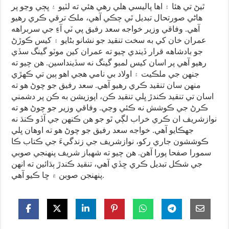
ٿيڻ تي هئا ۽ اها پاليسي هلي رهي هئي ته لٽيو ۽ ڀڄي وڃو پر
هاڻي صورتحال تبديل ٿي چڪي آهي، ملڪ ترقي ڪري رهيو
آهي. وفاقي وزير خواجه سعد رفيق پي ٽي آءِ جي سربراهه
عمران خان کي به سخت تنقيد جو نشانو بڻايو ۽ کيس ڪوڙڻ
جو بادشاهه قرار ڏيندي چيو ته عمران کين موٽو گينگ سڏي
رهيو آهي پر اسان کيس لمبو گينگ نه سڏينداسين. هن چيو ته
جنهن جي ملڪيت ۽ اولاد بي نامي هجي اهو ٻين تي ڪهڙي
منهن سان تنقيد ڪري رهيو آهي. سعد رفيق جو چوڻ هو ته
اسان تي تنقيد ڪندڙ ڀلي تنقيد ڪن، اپوزيشن به ڪن پر دشمني
ڪرڻ جي ڪوشش نه ڪئي وڃي. وفاقي وزير جو چوڻ هو ته
نوازشريف ان ڪري خراب لڳي ٿو جو هن ڪنهن جي آڏو ڪنڌ نه
جهڪايو آهي. خواجه سعد رفيق جو چوڻ هو ته اوهان ڀلي
ڪوششون جاري رکو، نوازشريف جي زندگيءَ جي ڪتاب ڪا
سمورا صفحا پورا آهن. هن چيو ته شهباز شريف پنهنجي صوبي
جي شڪل تبديل ڪري ڇڏي آهي، تنقيد ڪندڙ ٻڌائين ته انهن
پنهنجن صوبن ۾ ڇا ڪيو آهي.