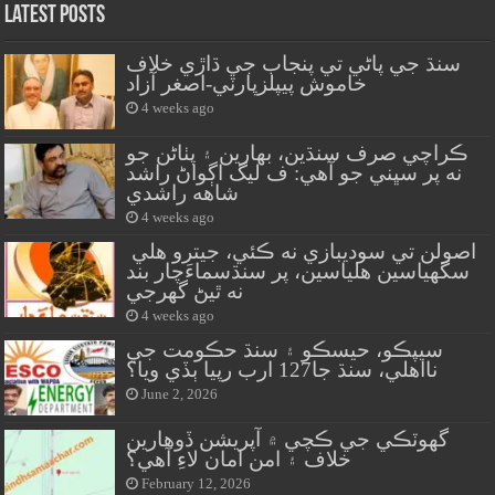
Latest Posts
سنڌ جي پاڻي تي پنجاب جي ڌاڙي خلاف
خاموش پيپلزپارٽي-اصغر آزاد
4 weeks ago
ڪراچي صرف سنڌين، بهارين ۽ پٺاڻن جو
نه پر سڀني جو آهي: ف ليگ اڳواڻ راشد
شاهه راشدي
4 weeks ago
اصولن تي سوديبازي نه ڪئي، جيترو هلي
سگهياسين هلياسين، پر سنڌسماءَچار بند
نه ٿيڻ گهرجي
4 weeks ago
سيپڪو، حيسڪو ۽ سنڌ حڪومت جي
نااهلي، سنڌ جا127 ارب رپيا ٻڏي ويا؟
June 2, 2026
گهوٽڪي جي ڪچي ۾ آپريشن ڏوهارين
خلاف ۽ امن امان لاءِ آهي؟
February 12, 2026