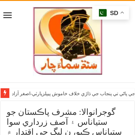
SD
ي پاڻي تي پنجاب جي ڌاڙي خلاف خاموش پيپلزپارٽي-اصغر آزاد
گوجرانوالا: مشرف پاڪستان جو
ستياناس ۽ آصف زرداري سوا
ستياناس ڪيو، ن ليگ جي اقتدار ۾