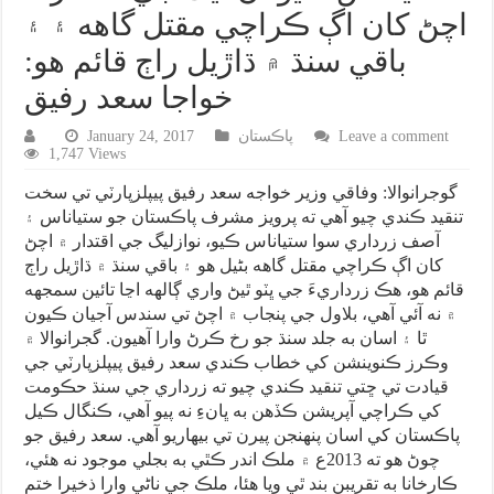
اچڻ کان اڳ ڪراچي مقتل گاهه ۽ ۽
باقي سنڌ ۾ ڌاڙيل راڄ قائم هو:
خواجا سعد رفيق
Leave a comment
پاڪستان
January 24, 2017
1,747 Views
گوجرانوالا: وفاقي وزير خواجه سعد رفيق پيپلزپارٽي تي سخت
تنقيد ڪندي چيو آهي ته پرويز مشرف پاڪستان جو ستياناس ۽
آصف زرداري سوا ستياناس ڪيو، نوازليگ جي اقتدار ۾ اچڻ
کان اڳ ڪراچي مقتل گاهه بڻيل هو ۽ باقي سنڌ ۾ ڌاڙيل راڄ
قائم هو، هڪ زرداريءَ جي ڀٽو ٿيڻ واري ڳالهه اڃا تائين سمجهه
۾ نه آئي آهي، بلاول جي پنجاب ۾ اچڻ تي سندس آجيان ڪيون
ٿا ۽ اسان به جلد سنڌ جو رخ ڪرڻ وارا آهيون. گجرانوالا ۾
وڪرز ڪنوينشن کي خطاب ڪندي سعد رفيق پيپلزپارٽي جي
قيادت تي ڇتي تنقيد ڪندي چيو ته زرداري جي سنڌ حڪومت
کي ڪراچي آپريشن ڪڏهن به ڀانءِ نه پيو آهي، ڪنگال ڪيل
پاڪستان کي اسان پنهنجن پيرن تي بيهاريو آهي. سعد رفيق جو
چوڻ هو ته 2013ع ۾ ملڪ اندر ڪٿي به بجلي موجود نه هئي،
ڪارخانا به تقريبن بند ٿي ويا هئا، ملڪ جي ناڻي وارا ذخيرا ختم