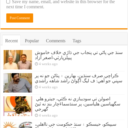
Save my name, email, and website in this browser for the
next time I comment.
Recent
Popular
Comments
Tags
سنڌ جي پاڻي تي پنجاب جي ڌاڙي خلاف خاموش
پيپلزپارٽي-اصغر آزاد
4 weeks ago
ڪراچي صرف سنڌين، بهارين ۽ پٺاڻن جو نه پر
سڀني جو آهي: ف ليگ اڳواڻ راشد شاهه راشدي
4 weeks ago
اصولن تي سوديبازي نه ڪئي، جيترو هلي
سگهياسين هلياسين، پر سنڌسماءَچار بند نه ٿيڻ
گهرجي
4 weeks ago
سيپڪو، حيسڪو ۽ سنڌ حڪومت جي نااهلي،