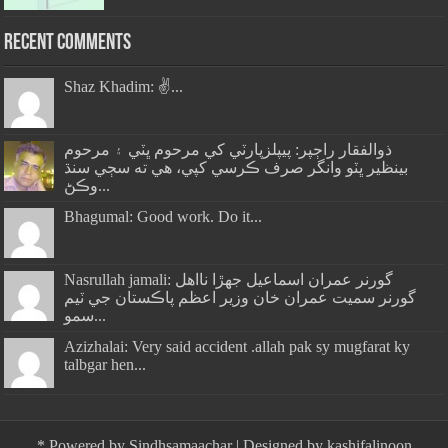
Recent Comments
Shaz Khadim: ✌️...
ذوالفقار راڄپر: پيپلزپارٽي کي مرحوم ڀٽي ۽ مرحوم
بينظير ڀٽو وانگر صرف ڪرسي کپي، هي ته سڄي سنڌ
وڪڻ...
Bhagumal: Good work. Do it...
Nasrullah jamali: گورنر عمران اسماعيل جھڙا نااهل
گورنر سميت عمران خان وزير اعظم پاڪستان جي ٽيم
سمو...
Azizhalai: Very said accident .allah pak sy mugfarat ky
talbgar hen...
*
Powered by
Sindhsamaachar
| Designed by
kashifalinoon