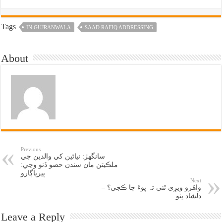
Tags
IN GUJRANWALA
SAAD RAFIQ ADDRESSING
About
Previous
سانگهڙ: نياڻين کي والدين جي
ملڪيتن مان سندن حصو ڏنو وڃي:
پيرپاڳارو
Next
واھَرو ويرِي ٿئي تہ پوءَ ڇا ڪجي؟ –
دلشاد ڀٽو
Leave a Reply