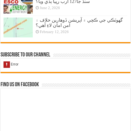
سنڌ جا127 ارب رپيا ٻڏي ويا؟
June 2, 2026
گهوٽڪي جي ڪچي ۾ آپريشن ڏوهارين خلاف ۽
امن امان لاءِ آهي؟
February 12, 2026
Subscribe to our Channel
Find us on Facebook