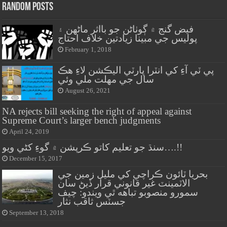
Random Posts
فيض گنج ۾ ڳوٺاڻن جو بااثر ماڻهن ۽
پوليس جي مبينا زيادتين خلاف احتاج
February 1, 2018
پي ٽي آءِ کي انٽرا پارٽي اليڪشن لاءِ هڪ
سال جي مهلت ملي وئي
August 26, 2021
NA rejects bill seeking the right of appeal against
Supreme Court’s larger bench judgments
April 24, 2019
سنڌ جو تعليم کاتو ڪرپشن ۾ گوءِ کڻي ويو….!!
December 15, 2017
بحريا ٽائون ڪراچي کي مليل زمين جي
الاٽمينٽ غير قانوني قرار ڏيڻ سان
سمورو منصوبو تباهه ٿي ويندو: چيف
جسٽس ثاقب نثار
September 13, 2018