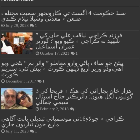
سنڌ حڪومت 4 آگسٽ تي ڪارونجهر سميت مختلف
ضلعن ۾ معدني وسيلا نيلام ڪندي
July 29, 2023
1
” فرزند ڪراچي لياقت علي خان کي
شهيد به ڪراچي ۾ ڪيو ويو“: گورنر
عمران اسماعيل
October 17, 2021
1
پيئڻ جو صاف پاڻي وارو معاملو ” واٽر بم “ بڻجي ويو
آهي،وڏو وزير اربع ڏينهن ڪورٽ ۾ پيش ٿئي: سپريم
ڪورٽ
December 5, 2017
1
هزار خان بجاراڻي کي هڪ ۽ فريحا کي 3
گوليون لڳل هيون: ڊائريڪٽر جناح اسپتال
سيمي جمالي
February 2, 2018
1
ڪراچي ۾ جولاءِ16تي موسمياتي تبديلي بابت آگاهي
مارچ جون تياريون جاري
July 11, 2023
1