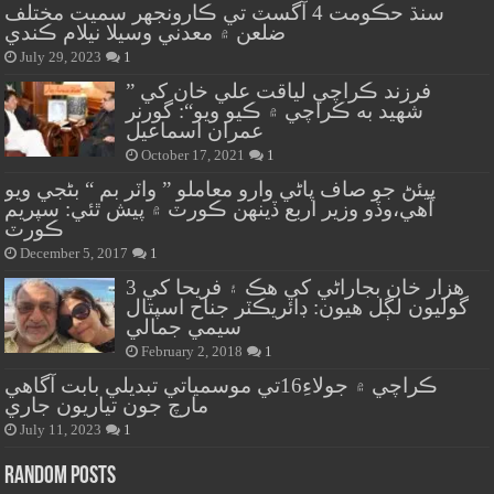
سنڌ حڪومت 4 آگسٽ تي ڪارونجهر سميت مختلف
ضلعن ۾ معدني وسيلا نيلام ڪندي
July 29, 2023
1
” فرزند ڪراچي لياقت علي خان کي
شهيد به ڪراچي ۾ ڪيو ويو“: گورنر
عمران اسماعيل
October 17, 2021
1
پيئڻ جو صاف پاڻي وارو معاملو ” واٽر بم “ بڻجي ويو
آهي،وڏو وزير اربع ڏينهن ڪورٽ ۾ پيش ٿئي: سپريم
ڪورٽ
December 5, 2017
1
هزار خان بجاراڻي کي هڪ ۽ فريحا کي 3
گوليون لڳل هيون: ڊائريڪٽر جناح اسپتال
سيمي جمالي
February 2, 2018
1
ڪراچي ۾ جولاءِ16تي موسمياتي تبديلي بابت آگاهي
مارچ جون تياريون جاري
July 11, 2023
1
Random Posts