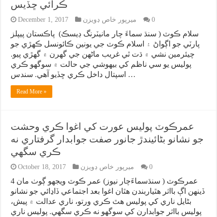
ڪرائي ڇڏيس
0
ميرپور خاص ڊويزن
December 1, 2017
سلام ڪوٽ ( سنڌ سماءَ چار مانيٽرنگ ڊيسڪ) پاڪستان پيپلز
پارٽي جو اڳواڻ ۽ اسلام ڪوٽ جي يونين ڪائونسل ڪهڙي جو
چيئرمين نشي ۾ ڌت ٿي غريب ماڻهن جي گهرن ۾ گهڙي پيو.
پوليس يو سي ناظم کي بيهوشي جي حالت ۾ سوگهو ڪري
اسپتال داخل ڪري ڇڏيو آهي. سندس …
Read More »
عمرڪوٽ پوليس عورت کي اغوا ڪري وحشت
جو نشانو بڻائيندڙ جانور صفت جوابدار گرفتاري نه
ڪري سگهي
0
ميرپور خاص ڊويزن
October 18, 2017
عمرڪوٽ ( سنڌسماءَچار نيوز) عمر ڪوٽ ويجهو ڳوٺ مان 4
ڏينهن اڳ بااثر هٿياربندن هٿان اغوا بعد اجتماعي ڏاڍائي جو نشانو
بڻايل ناري کي پوليس هٿ ڪري ورتو، ناري عدالت ۾ پيش،
پوليس بااثر جوابدارن کي سوگهو نه ڪري سگهي. پوليس ناري