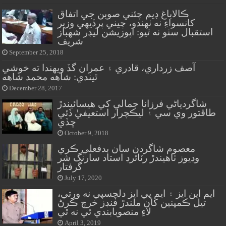
ڪالاباغ ڊيم چئني صوبن جي اتفاق
کانسواءِ نه ٺهندو، چيني پرڏيهي وزير
استقبال سٺو نه ٿيو: اپوزيشن ليڊر شهباز
شريف
September 25, 2018
آصف زرداري، قادري ۽ عمران گڏ ويهندا ته خوشي
ٿيندي: شاهه محمد شاهه
December 28, 2017
شاگردياڻي فرزانا جمالي کي هيسائيندڙ
طاقتور وي سي ۽ ليڪچرار استعيفيٰ ڏئي
ڇڏي
October 9, 2018
معصوم شاگردن سان بدفعلي ڪري
وڊيوز ٺاھيندڙ رٽائرڊ استاد سارنگ شر
گرفتار
July 17, 2020
ايم اين ايز ۽ ايم پي ايز دلچسپي نه ورتي،
تيل ڪمپنين کان ملندڙ فنڊز خرچ ڪرڻ
لاءِ منصوبابندي ئي نه ٿي
April 3, 2019