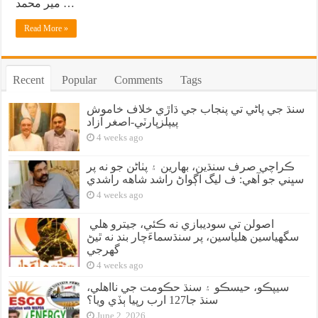
مير محمد …
Read More »
Recent
Popular
Comments
Tags
سنڌ جي پاڻي تي پنجاب جي ڌاڙي خلاف خاموش
پيپلزپارٽي-اصغر آزاد
4 weeks ago
ڪراچي صرف سنڌين، بهارين ۽ پٺاڻن جو نه پر
سڀني جو آهي: ف ليگ اڳواڻ راشد شاهه راشدي
4 weeks ago
اصولن تي سوديبازي نه ڪئي، جيترو هلي
سگهياسين هلياسين، پر سنڌسماءَچار بند نه ٿيڻ
گهرجي
4 weeks ago
سيپڪو، حيسڪو ۽ سنڌ حڪومت جي نااهلي،
سنڌ جا127 ارب رپيا ٻڏي ويا؟
June 2, 2026