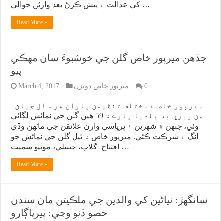
کي عدالت ۾ پيش ڪرڻ بعد وارثن حوالي …
Read More »
جڏهن ميرپور خاص گلن جي خوشبوءَ سان مهڪي
پيو
0
ميرپور خاص ڊويزن
March 4, 2017
ميرپور خاص ۾ مختلف تنظيمن پاران هر سال جيان
هن ڀيري به بلديا پارڪ ۾ 59 هين گلن جي نمائش لڳائي
وئي، جنهن ۾ شهرين ۽ ڀرپاسي وارن علائقن جي ماڻهن وڏي
انگ ۾ شرڪت ڪئي. ميرپور خاص ۾ ٿيل گلن جي نمائش جو
افتتاح گلاب، چنبيلي، موتيو سميت …
Read More »
سانگهڙ: نياڻين کي والدين جي ملڪيتن مان سندن
حصو ڏنو وڃي: پيرپاڳارو