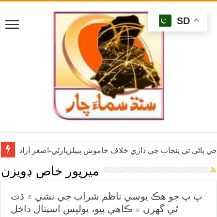
SD
ي پاڻي تي پنجاب جي ڌاڙي خلاف خاموش پيپلزپارٽي-اصغر آزاد
ميرپور خاص ڊويزن
پ پ جو هڪ يوسي ناظم شراب جي نشي ۾ ڌت
ٿي گهرن ۾ ڪاهي پيو، پوليس اسپتال داخل