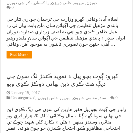
ڊويزن
,
ميرپور خاص ڊويزن
,
پاڪستان
,
ڪراچي ڊويزن
0
اسلام آباد: وفاقي گهرو وزارت جي ترجمان چوڌري نثار جي
پابندي مڙهيل تنظيمن جي اڳواڻن سان ملڻ بابت بيان تي رد
عمل ظاهر ڪندي چيو آهي ته آصف زرداري صدارت دوران
ايوان صدر ۾ پابندي مڙهيل تنظيمن جي اڳواڻن سان ملندو رهيو
آهي، جنهن جون تصويري ثابتيون به موجود آهن. وفاقي …
Read More »
کپرو: ڳوٺ بچو ڀيل ۾ تعويذ ڪندڙ ٺڳ سون جي
ديڳ هٿ ڪري ڏيڻ بهاني ڏوڪڙ ڪڍي ويو
January 15, 2017
0
سنڌ
,
مقامي خبرون
,
ميرپور خاص ڊويزن
,
Uncategorized
ڍليار جي ڳوٺ بچو ڀيل فقير ھارين کي سون جي ديڳ ڪڍي ڏيڻ
جي بھاني سونا ڳهه ڳٺا ۽ مال وڪڻائي 2 لک 20 ھزار ڦري ويو
متاثرن وسندڙ مينهن ۾ ھٿن ۾ ڪارڊ کڻي شھيد چوڪ تي
احتجاجي مظاھرو ڪيو. احتجاج ڪندڙن جو چوڻ هو ته، فقير