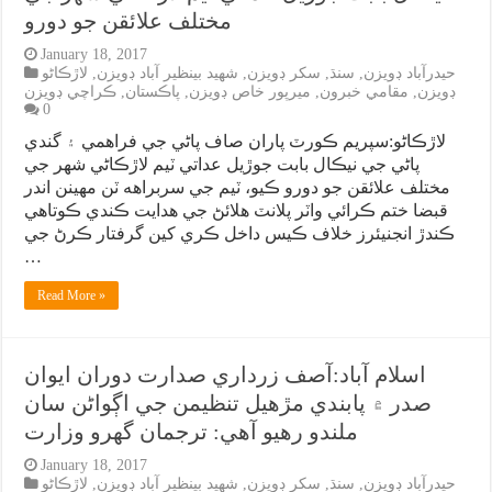
مختلف علائقن جو دورو
January 18, 2017
حيدرآباد ڊويزن
,
سنڌ
,
سکر ڊويزن
,
شهيد بينظير آباد ڊويزن
,
لاڙڪاڻو
ڊويزن
,
مقامي خبرون
,
ميرپور خاص ڊويزن
,
پاڪستان
,
ڪراچي ڊويزن
0
لاڙڪاڻو:سپريم ڪورٽ پاران صاف پاڻي جي فراهمي ۽ گندي
پاڻي جي نيڪال بابت جوڙيل عداتي ٽيم لاڙڪاڻي شهر جي
مختلف علائقن جو دورو ڪيو، ٽيم جي سربراهه ٽن مهينن اندر
قبضا ختم ڪرائي واٽر پلانٽ هلائڻ جي هدايت ڪندي ڪوتاهي
ڪندڙ انجنيئرز خلاف ڪيس داخل ڪري کين گرفتار ڪرڻ جي
…
Read More »
اسلام آباد:آصف زرداري صدارت دوران ايوان
صدر ۾ پابندي مڙهيل تنظيمن جي اڳواڻن سان
ملندو رهيو آهي: ترجمان گهرو وزارت
January 18, 2017
حيدرآباد ڊويزن
,
سنڌ
,
سکر ڊويزن
,
شهيد بينظير آباد ڊويزن
,
لاڙڪاڻو