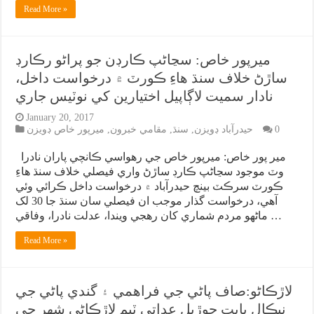
Read More »
ميرپور خاص: سڃاڻپ ڪارڊن جو پراڻو رڪارڊ
ساڙڻ خلاف سنڌ هاءِ ڪورٽ ۾ درخواست داخل،
نادار سميت لاڳاپيل اختيارين کي نوٽيس جاري
January 20, 2017
0
حيدرآباد ڊويزن
,
سنڌ
,
مقامي خبرون
,
ميرپور خاص ڊويزن
مير پور خاص: ميرپور خاص جي رهواسي ڪانچي پاران نادرا
وٽ موجود سڃاڻپ ڪارڊ ساڙڻ واري فيصلي خلاف سنڌ هاءِ
ڪورٽ سرڪٽ بينچ حيدرآباد ۾ درخواست داخل ڪرائي وئي
آهي، درخواست گذار موجب ان فيصلي سان سنڌ جا 30 لک
ماڻهو مردم شماري کان رهجي ويندا، عدلت نادرا، وفاقي …
Read More »
لاڙڪاڻو:صاف پاڻي جي فراهمي ۽ گندي پاڻي جي
نيڪال بابت جوڙيل عداتي ٽيم لاڙڪاڻي شهر جي