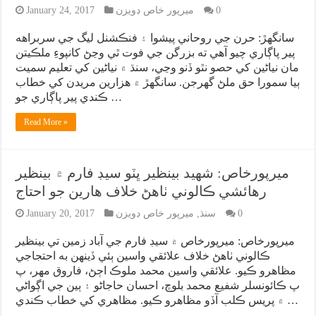
0
ميرپور خاص ڊويزن
January 24, 2017
سانگهڙ: حرن جي روحاني پيشوا ۽ فنڪشنل ليگ جي سربراهه
پير پاڳاري چيو آهي ته بزرگن جي فوت ٿي وڃڻ کانپوءِ ملڪيتن
مان نياڻين کي حصو نٿو ڏنو وڃي، سنڌ ۾ نياڻين کي تعليم سميت
ٻيا سمورا حق ملڻ گهرجن. سانگهڙ ۾ هزارين مريدن کي خطاب
ڪندي پير پاڳاري جو …
Read More »
ميرپورخاص: شهيد بينظير ڀٽو سيڊ فارم ۾ بينظير
رهائشي ڪالوني ٺاهڻ خلاف هارين جو احتاج
0
سنڌ
,
ميرپور خاص ڊويزن
January 20, 2017
ميرپورخاص: ميرپورخاص ۾ سيڊ فارم جي آباد زمين تي بينظير
ڪالوني ٺاهڻ خلاف علائقي واسين ٻئي ڏينهن به احتجاجي
مظاهرو ڪيو. علائقي واسين محمد ملوڪ اڄڻ، فاروق مهر، پ
پ ڪائونسلر شفيع محمد بلوچ، احسان حاجاڻو ۽ ٻين جي اڳواڻي
۾ پريس ڪلب آڏو مظاهرو ڪيو. مظاهري کي خطاب ڪندي …