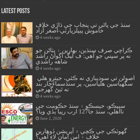
Latest Posts
سنڌ جي پاڻي تي پنجاب جي ڌاڙي خلاف
خاموش پيپلزپارٽي-اصغر آزاد
4 weeks ago
ڪراچي صرف سنڌين، بهارين ۽ پٺاڻن جو
نه پر سڀني جو آهي: ف ليگ اڳواڻ راشد
شاهه راشدي
4 weeks ago
اصولن تي سوديبازي نه ڪئي، جيترو هلي
سگهياسين هلياسين، پر سنڌسماءَچار بند
نه ٿيڻ گهرجي
4 weeks ago
سيپڪو، حيسڪو ۽ سنڌ حڪومت جي
نااهلي، سنڌ جا127 ارب رپيا ٻڏي ويا؟
June 2, 2026
گهوٽڪي جي ڪچي ۾ آپريشن ڏوهارين
خلاف ۽ امن امان لاءِ آهي؟