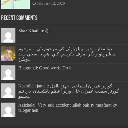
February 12, 2026
Recent Comments
Shaz Khadim: ✌️...
ذوالفقار راڄپر: پيپلزپارٽي کي مرحوم ڀٽي ۽ مرحوم
بينظير ڀٽو وانگر صرف ڪرسي کپي، هي ته سڄي سنڌ
وڪڻ...
Bhagumal: Good work. Do it...
Nasrullah jamali: گورنر عمران اسماعيل جھڙا نااهل
گورنر سميت عمران خان وزير اعظم پاڪستان جي ٽيم
سمو...
Azizhalai: Very said accident .allah pak sy mugfarat ky
talbgar hen...