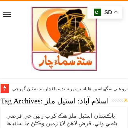
SD
رو هلي سگهياسين هلياسين، پر سنڌسماءَچار بند نه ٿيڻ گهرجي
اسلام آباد: اسٽيل ملز
Tag Archives:
پاڪستان اسٽيل ملز هڪ کرب رپين جي قرضي
بڻجي وئي، قرض لاهڻ لاءِ زمين وڪڻڻ جا سانباها