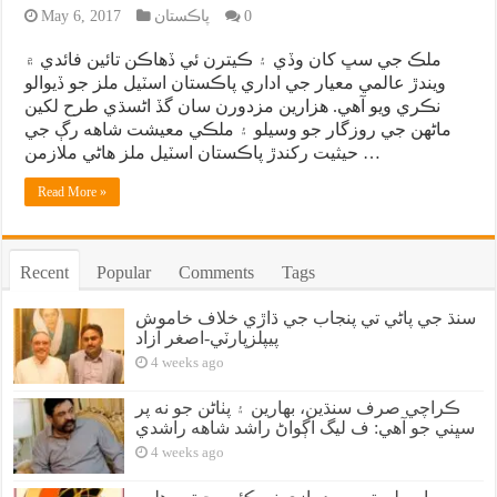
0
پاڪستان
May 6, 2017
ملڪ جي سڀ کان وڏي ۽ ڪيترن ئي ڏهاڪن تائين فائدي ۾
ويندڙ عالمي معيار جي اداري پاڪستان اسٽيل ملز جو ڏيوالو
نڪري ويو آهي. هزارين مزدورن سان گڏ اڻسڌي طرح لکين
ماڻهن جي روزگار جو وسيلو ۽ ملڪي معيشت شاهه رڳ جي
حيثيت رکندڙ پاڪستان اسٽيل ملز هاڻي ملازمن …
Read More »
Recent
Popular
Comments
Tags
سنڌ جي پاڻي تي پنجاب جي ڌاڙي خلاف خاموش
پيپلزپارٽي-اصغر آزاد
4 weeks ago
ڪراچي صرف سنڌين، بهارين ۽ پٺاڻن جو نه پر
سڀني جو آهي: ف ليگ اڳواڻ راشد شاهه راشدي
4 weeks ago