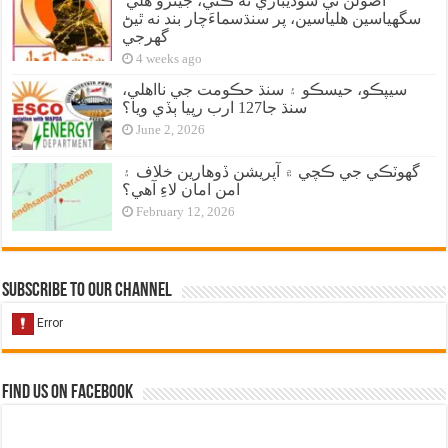
اصولن تي سوديبازي نه ڪئي، جيترو هلي
سگهياسين هلياسين، پر سنڌسماءَچار بند نه ٿيڻ
گهرجي
4 weeks ago
سيپڪو، حيسڪو ۽ سنڌ حڪومت جي نااهلي،
سنڌ جا127 ارب رپيا ٻڏي ويا؟
June 2, 2026
گهوٽڪي جي ڪچي ۾ آپريشن ڏوهارين خلاف ۽
امن امان لاءِ آهي؟
February 12, 2026
Subscribe to our Channel
Find us on Facebook