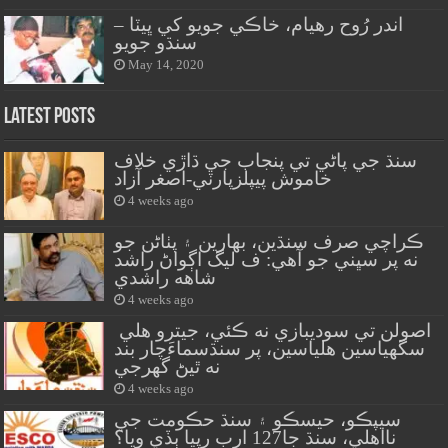
اندر رُوح رهيام، خاڪي جويو کي ڀيٽا –
سنڌو جويو
May 14, 2020
Latest Posts
سنڌ جي پاڻي تي پنجاب جي ڌاڙي خلاف
خاموش پيپلزپارٽي-اصغر آزاد
4 weeks ago
ڪراچي صرف سنڌين، بهارين ۽ پٺاڻن جو
نه پر سڀني جو آهي: ف ليگ اڳواڻ راشد
شاهه راشدي
4 weeks ago
اصولن تي سوديبازي نه ڪئي، جيترو هلي
سگهياسين هلياسين، پر سنڌسماءَچار بند
نه ٿيڻ گهرجي
4 weeks ago
سيپڪو، حيسڪو ۽ سنڌ حڪومت جي
نااهلي، سنڌ جا127 ارب رپيا ٻڏي ويا؟