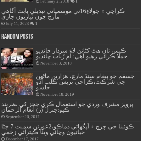
February 2, 2018
1
ڪراچي ۾ جولاءِ16تي موسمياتي تبديلي بابت آگاهي
مارچ جون تياريون جاري
July 11, 2023
1
Random Posts
ڪيس تان هٿ کڻائڻ لاءِ سردار چانڊيو
حملا ڪرائي رهيو آهي: اُم رُباب چانڊيو
November 3, 2018
جسقم جو پيغام سنڌ مارچ، هزارين ماڻهن
جي شرڪت،ڪراچي پريس ڪلب آڏو
جلسو
November 18, 2019
پرويز مشرف وردي جو استعمال ڪري ججز کي نظربند
ڪيو:جنرل (ر) انعام الرحمان
September 26, 2017
ڪوئيٽا جي چرچ ۾ آپگهاتي ڌماڪو،2عورتن سميت 7 ڄڻا
حياتيون وڃائي ويٺا ڪيترائي زخمي
December 17, 2017