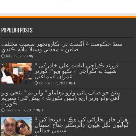
Popular Posts
سنڌ حڪومت 4 آگسٽ تي ڪارونجهر سميت مختلف
ضلعن ۾ معدني وسيلا نيلام ڪندي
July 29, 2023
1
” فرزند ڪراچي لياقت علي خان کي
شهيد به ڪراچي ۾ ڪيو ويو“: گورنر
عمران اسماعيل
October 17, 2021
1
پيئڻ جو صاف پاڻي وارو معاملو ” واٽر بم “ بڻجي ويو
آهي،وڏو وزير اربع ڏينهن ڪورٽ ۾ پيش ٿئي: سپريم
ڪورٽ
December 5, 2017
1
هزار خان بجاراڻي کي هڪ ۽ فريحا کي 3
گوليون لڳل هيون: ڊائريڪٽر جناح اسپتال
سيمي جمالي