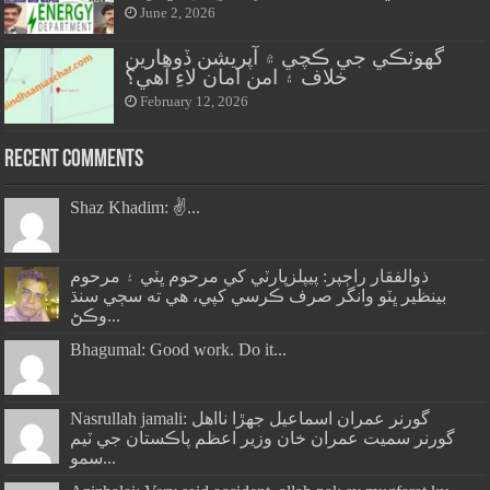
June 2, 2026
گهوٽڪي جي ڪچي ۾ آپريشن ڏوهارين
خلاف ۽ امن امان لاءِ آهي؟
February 12, 2026
Recent Comments
Shaz Khadim: ✌️...
ذوالفقار راڄپر: پيپلزپارٽي کي مرحوم ڀٽي ۽ مرحوم
بينظير ڀٽو وانگر صرف ڪرسي کپي، هي ته سڄي سنڌ
وڪڻ...
Bhagumal: Good work. Do it...
Nasrullah jamali: گورنر عمران اسماعيل جھڙا نااهل
گورنر سميت عمران خان وزير اعظم پاڪستان جي ٽيم
سمو...