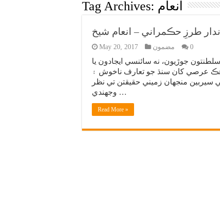
انعام
Tag Archives:
دار طرزِ حڪمراني – انعام شيخ
0
مضمون
May 20, 2017
سلطنتون جوڙيون، نه سائنسي ايجادون يا
 هڪ عرصي کان سنڌ جو تعارف ناخوش ۽
خي سيربين منجهان زميني حقيقتن تي نظر
وجهندي …
Read More »