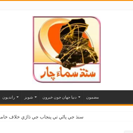
مضمون
دنيا جهان جون خبرون
شوبز
رانديون
سنڌ جي پاڻي تي پنجاب جي ڌاڙي خلاف خاموش