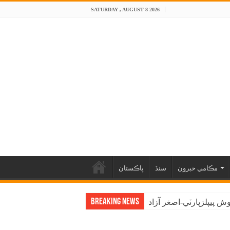
SATURDAY , AUGUST 8 2026
مڪامي خبرون
سنڌ
پاڪستان
Breaking News
 پيپلزپارٽي-اصغر آزاد