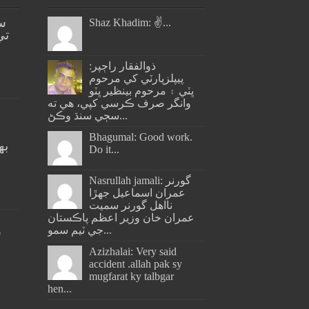
س
Shaz Khadim: ✌️...
تي
ذوالفقار راڄپر:
پيپلزپارٽي کي مرحوم
ڀٽي ۽ مرحوم بينظير ڀٽو
وانگر صرف ڪرسي کپي، هي ته
سڄي سنڌ وڪڻ...
Bhagumal: Good work.
به
Do it...
ج
Nasrullah jamali: گورنر
عمران اسماعيل جھڙا
نااهل گورنر سميت
عمران خان وزير اعظم پاڪستان
جي ٽيم سمو...
س
Azizhalai: Very said
accident .allah pak sy
mugfarat ky talbgar
hen...