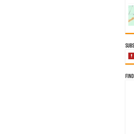
Subs
Find