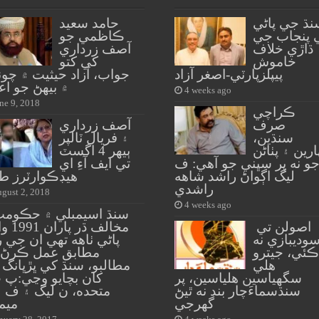
نڌ جي پاڻي
حامد سعيد
 پنجاب جي
ڪاظمي جو
ڌاڙي خلاف
آصف زرداري
خاموش
کي کتو
پيپلزپارٽي-اصغر آزاد
جواب، آزاد حيثيت ۾ چو
۾ بيهڻ جو اع
4 weeks ago
ne 9, 2018
ڪراچي
صرف
آصف زرداري
سنڌين،
۽ فريال ٽالپر
ارين ۽ پٺاڻن
ٻيهر 4 اگسٽ
و نه پر سڀني جو آهي: ف
تي ايف آءِ اي
ليگ اڳواڻ راشد شاهه
هيڊڪوارٽرز ط
راشدي
gust 2, 2018
4 weeks ago
سنڌ اسيمبلي ۾ حڪومت
اصولن تي
مخالف ڌر پ
وديبازي نه
پاڻي ٺاهه تهي ان جي 
ڪئي، جيترو
مطابق عمل ڪرڻ 
هلي
مطالبو، سنڌ کي ڀڙڀانگ 
سگهياسين هلياسين، پر
کان بچايو وڃي:پ پ
سنڌسماءَچار بند نه ٿيڻ
متحده، ن ليگ ۽ ف ل
گهرجي
ميم