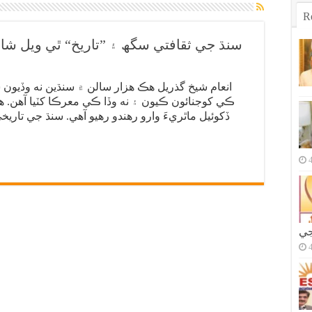
R
سنڌ جي ثقافتي سگھ ۽ ”تاريخ“ ٿي ويل شان
انعام شيخ گذريل هڪ هزار سالن ۾ سنڌين نه وڏيون 
ڪي کوجنائون ڪيون ۽ نه وڏا ڪي معرڪا کٽيا آهن.
ڏکوئيل ماٿريءَ وارو رهندو رهيو آهي. سنڌ جي تاري
جي