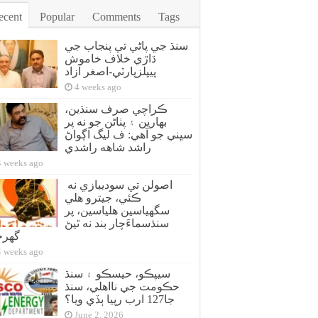
ecent
Popular
Comments
Tags
سنڌ جي پاڻي تي پنجاب جي
ڌاڙي خلاف خاموش
پيپلزپارٽي-اصغر آزاد
4 weeks ago
ڪراچي صرف سنڌين،
بهارين ۽ پٺاڻن جو نه پر
سڀني جو آهي: ف ليگ اڳواڻ
راشد شاهه راشدي
4 weeks ago
اصولن تي سوديبازي نه
ڪئي، جيترو هلي
سگهياسين هلياسين، پر
سنڌسماءَچار بند نه ٿيڻ
گهر
4 weeks ago
سيپڪو، حيسڪو ۽ سنڌ
حڪومت جي نااهلي، سنڌ
جا127 ارب رپيا ٻڏي ويا؟
June 2, 2026