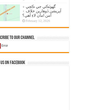
گهوٽڪي جي ڪچي ۾
آپريشن ڏوهارين خلاف ۽
امن امان لاءِ آهي؟
February 12, 2026
cribe to our Channel
 us on Facebook