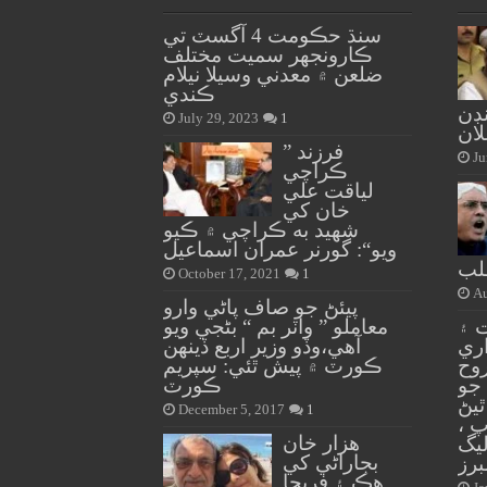
سنڌ حڪومت 4 آگسٽ تي
ڪارونجهر سميت مختلف
ضلعن ۾ معدني وسيلا نيلام
ڪندي
نڊن
July 29, 2023
1
لان
” فرزند
Ju
ڪراچي
لياقت علي
خان کي
شهيد به ڪراچي ۾ ڪيو
ويو“: گورنر عمران اسماعيل
لب
October 17, 2021
1
Au
پيئڻ جو صاف پاڻي وارو
 ۽
معاملو ” واٽر بم “ بڻجي ويو
اران 1991 واري
آهي،وڏو وزير اربع ڏينهن
روح
ڪورٽ ۾ پيش ٿئي: سپريم
جو
ڪورٽ
ٿيڻ
December 5, 2017
1
 ،
هزار خان
يگ
بجاراڻي کي
برز
هڪ ۽ فريحا