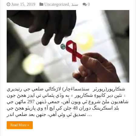
0
سنڌ
,
Uncategorized
June 15, 2019
شڪارپور(رپورٽر سنڌسماءَچار) لاڙڪاڻي ضلعي جي رتيديري
۽ نئين دير کانپوءِ شڪارپور ۾ به وڏي پئماني تي ايڊز هجڻ جون
شاهديون ملڻ شروع ٿي ويون آهن، جمعي ڏينهن 297 ماڻهن جي
بلڊ اسڪريننگ دوران 48 ڄڻن کي ايڇ آءِ وي پازيٽو هجڻ جي
تصديق ٿي وئي آهي، جنهن بعد ضلعي اندر …
Read More »