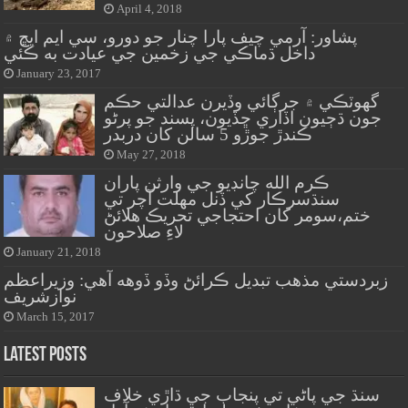
April 4, 2018
پشاور: آرمي چيف پارا چنار جو دورو، سي ايم ايڇ ۾
داخل ڌماڪي جي زخمين جي عيادت به ڪئي
January 23, 2017
گهوٽڪي ۾ جرڳائي وڏيرن عدالتي حڪم
جون ڌڄيون اڏاري ڇڏيون، پسند جو پرڻو
ڪندڙ جوڙو 5 سالن کان دربدر
May 27, 2018
ڪرم الله چانڊيو جي وارثن پاران
سنڌسرڪار کي ڏنل مهلت آچر تي
ختم،سومر کان احتجاجي تحريڪ هلائڻ
لاءِ صلاحون
January 21, 2018
زبردستي مذهب تبديل ڪرائڻ وڏو ڏوهه آهي: وزيراعظم
نوازشريف
March 15, 2017
Latest Posts
سنڌ جي پاڻي تي پنجاب جي ڌاڙي خلاف