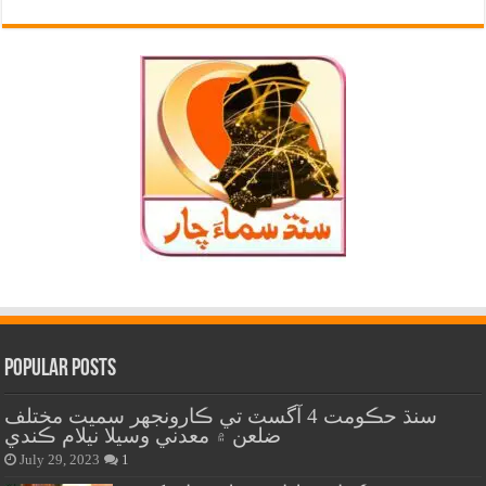
Popular Posts
سنڌ حڪومت 4 آگسٽ تي ڪارونجهر سميت مختلف
ضلعن ۾ معدني وسيلا نيلام ڪندي
July 29, 2023
1