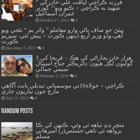
” فرزند ڪراچي لياقت علي خان کي
شهيد به ڪراچي ۾ ڪيو ويو“: گورنر
عمران اسماعيل
October 17, 2021
1
پيئڻ جو صاف پاڻي وارو معاملو ” واٽر بم “ بڻجي ويو
آهي،وڏو وزير اربع ڏينهن ڪورٽ ۾ پيش ٿئي: سپريم
ڪورٽ
December 5, 2017
1
هزار خان بجاراڻي کي هڪ ۽ فريحا کي 3
گوليون لڳل هيون: ڊائريڪٽر جناح اسپتال
سيمي جمالي
February 2, 2018
1
ڪراچي ۾ جولاءِ16تي موسمياتي تبديلي بابت آگاهي
مارچ جون تياريون جاري
July 11, 2023
1
Random Posts
منڇر ڍنڍ تباهه ٿي وئي، ڪنهن کي ڪا
پرواهه ئي ناهي:جسٽس(ر) اميرهاني
مسلم