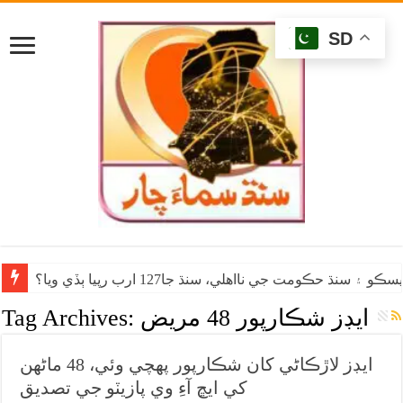
SD
۽ سنڌ حڪومت جي نااهلي، سنڌ جا127 ارب رپيا ٻڏي ويا؟
ايڊز شڪارپور 48 مريض
Tag Archives:
ايڊز لاڙڪاڻي کان شڪارپور پهچي وئي، 48 ماڻهن
کي ايڇ آءِ وي پازيٽو جي تصديق