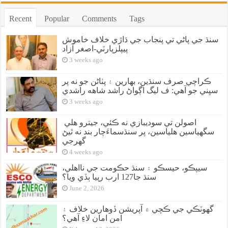
Recent
Popular
Comments
Tags
سنڌ جي پاڻي تي پنجاب جي ڌاڙي خلاف خاموش
پيپلزپارٽي-اصغر آزاد
3 weeks ago
ڪراچي صرف سنڌين، بهارين ۽ پٺاڻن جو نه پر
سڀني جو آهي: ف ليگ اڳواڻ راشد شاهه راشدي
3 weeks ago
اصولن تي سوديبازي نه ڪئي، جيترو هلي
سگهياسين هلياسين، پر سنڌسماءَچار بند نه ٿيڻ
گهرجي
4 weeks ago
سيپڪو، حيسڪو ۽ سنڌ حڪومت جي نااهلي،
سنڌ جا127 ارب رپيا ٻڏي ويا؟
June 2, 2026
گهوٽڪي جي ڪچي ۾ آپريشن ڏوهارين خلاف ۽
امن امان لاءِ آهي؟