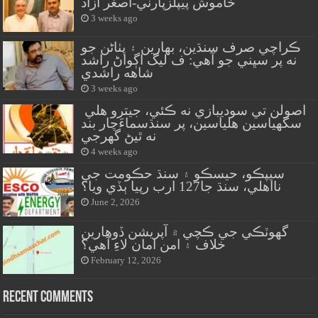
خاموش پيپلزپارٽي-اصغر آزاد
3 weeks ago
ڪراچي صرف سنڌين، بهارين ۽ پٺاڻن جو
نه پر سڀني جو آهي: ف ليگ اڳواڻ راشد
شاهه راشدي
3 weeks ago
اصولن تي سوديبازي نه ڪئي، جيترو هلي
سگهياسين هلياسين، پر سنڌسماءَچار بند
نه ٿيڻ گهرجي
4 weeks ago
سيپڪو، حيسڪو ۽ سنڌ حڪومت جي
نااهلي، سنڌ جا127 ارب رپيا ٻڏي ويا؟
June 2, 2026
گهوٽڪي جي ڪچي ۾ آپريشن ڏوهارين
خلاف ۽ امن امان لاءِ آهي؟
February 12, 2026
Recent Comments