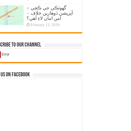
گهوٽڪي جي ڪچي ۾
آپريشن ڏوهارين خلاف ۽
امن امان لاءِ آهي؟
February 12, 2026
cribe to our Channel
 us on Facebook