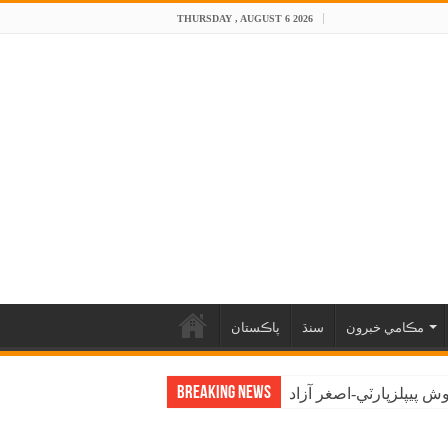
THURSDAY , AUGUST 6 2026
مڪامي خبرون
سنڌ
پاڪستان
Breaking News
 پيپلزپارٽي-اصغر آزاد