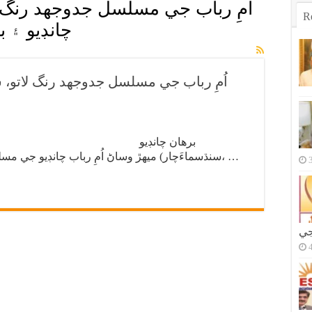
اُمِ رباب جي مسلسل جدوجهد رنگ ل
R
چانڊيو ۽ 
اُمِ رباب جي مسلسل جدوجهد رنگ لاتو، س
سنڌسماءَچار) ميهڙ وساڻ اُمِ رباب چانڊيو جي مسلسل جدوجهد ۽ قانوني جنگ نيٺ رنگ لاتو، …
جي