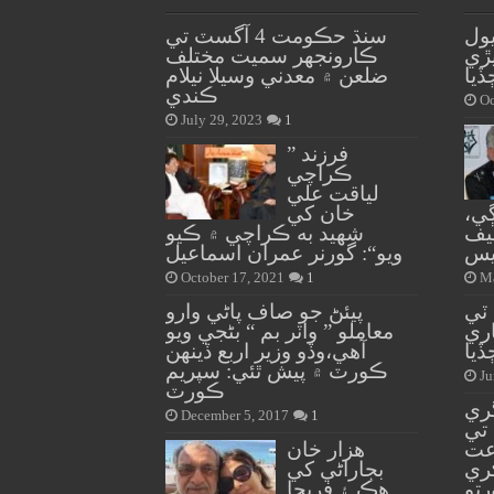
ول
سنڌ حڪومت 4 آگسٽ تي
ڙي
ڪارونجهر سميت مختلف
ڏيا
ضلعن ۾ معدني وسيلا نيلام
ڪندي
Oc
July 29, 2023
1
” فرزند
ڪراچي
لياقت علي
ي،
خان کي
يف
شهيد به ڪراچي ۾ ڪيو
يس
ويو“: گورنر عمران اسماعيل
October 17, 2021
1
Ma
 ٽي
پيئڻ جو صاف پاڻي وارو
ري
معاملو ” واٽر بم “ بڻجي ويو
يا
آهي،وڏو وزير اربع ڏينهن
ڪورٽ ۾ پيش ٿئي: سپريم
Ju
ڪورٽ
گري
December 5, 2017
1
تي
اعت
هزار خان
ري
بجاراڻي کي
رتو
هڪ ۽ فريحا