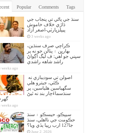
ecent
Popular
Comments
Tags
سنڌ جي پاڻي تي پنجاب جي
ڌاڙي خلاف خاموش
پيپلزپارٽي-اصغر آزاد
3 weeks ago
ڪراچي صرف سنڌين،
بهارين ۽ پٺاڻن جو نه پر
سڀني جو آهي: ف ليگ اڳواڻ
راشد شاهه راشدي
3 weeks ago
اصولن تي سوديبازي نه
ڪئي، جيترو هلي
سگهياسين هلياسين، پر
سنڌسماءَچار بند نه ٿيڻ
گهر
4 weeks ago
سيپڪو، حيسڪو ۽ سنڌ
حڪومت جي نااهلي، سنڌ
جا127 ارب رپيا ٻڏي ويا؟
June 2, 2026