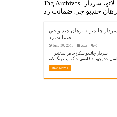
اتو، سردار
Tag Archives:
برهان چنڊيو جي ضمانت رد
ردار چانڊيو ۽ برهان چنڊيو جي
ضمانت رد
0
سنڌ
June 30, 2018
برهان چانڊيو سردار چانڊيو سکر(خاص نمائندو
Read More »