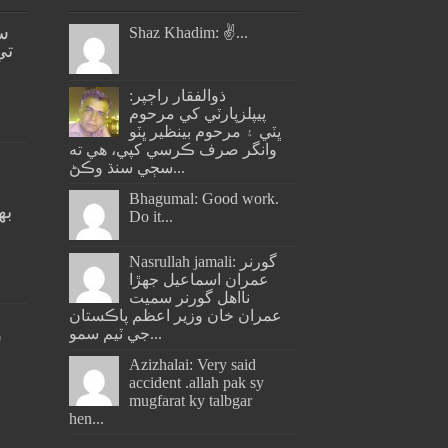
س
Shaz Khadim: ✌️...
تي
ذوالفقار راڄپر:
پيپلزپارٽي کي مرحوم
ڀٽي ۽ مرحوم بينظير ڀٽو
وانگر صرف ڪرسي کپي، هي ته
سڄي سنڌ وڪڻ...
Bhagumal: Good work.
به
Do it...
ج
Nasrullah jamali: گورنر
عمران اسماعيل جھڙا
نااهل گورنر سميت
عمران خان وزير اعظم پاڪستان
جي ٽيم سمو...
س
Azizhalai: Very said
accident .allah pak sy
mugfarat ky talbgar
hen...