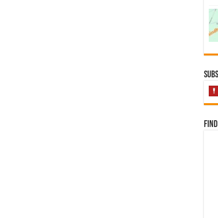
Subs
Find