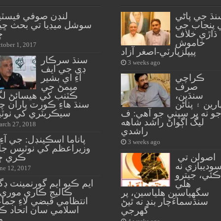
نڌ جي پاڻي
لنڊن صوفي فيسٽي
 پنجاب جي
سوشل ميڊيا تي بحث ڇي
ڌاڙي خلاف
ڇ
خاموش
tober 1, 2017
پيپلزپارٽي-اصغر آزاد
سنڌ سرڪار
3 weeks ago
ڊي جي ايف
ڪراچي
آءِ اي بشير
صرف
ميمڻ جي
سنڌين،
ڪٽنب کي هيسائڻ لڳ
ارين ۽ پٺاڻن
سنڌ هاءِ ڪورٽ پاران چ
و نه پر سڀني جو آهي: ف
سيڪريٽري کي نوٽ
ليگ اڳواڻ راشد شاهه
rch 27, 2018
راشدي
پاناما اسڪينڊل: جي آءِ
3 weeks ago
وزيراعظم کي نوٽيس جا
اصولن تي
ڪري ڇڏ
وديبازي نه
ne 12, 2017
ڪئي، جيترو
ايم ڪيو ايم گورنمينٽ ڊ
هلي
ڪاليج ڪاري موري 
سگهياسين هلياسين، پر
انتظامي قبضي لاءِ جم
سنڌسماءَچار بند نه ٿيڻ
اسلامي سان اتحاد ڪ
گهرجي
و