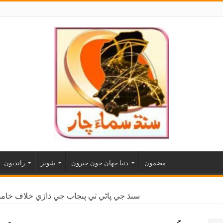
مضمون
دنيا جهان جون خبرون
شوبز
رانديون
سنڌ جي پاڻي تي پنجاب جي ڌاڙي خلاف خاموش