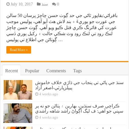
0
سنڌ
July 10, 2017
باقراڻي:بقاپور ٿاڻي جي حد ڳوٺ حسن چاچڙ ڀرسان 50 سالن
جي عورت جو ٻوريءَ ۾ بند لاش هٿ آيو آهي، پوليس موجب
عورت کي فائرنگ ڪري قتل ڪيو ويو آهي. ڳوٺ حسن چاچڙ
لنڪ روڊ تي لنڪ روڊ وٽ شڪي حالت ۾ رکيل ٻوري ڏسي
ڳوٺاڻن جي اطلاع تي پوليس …
Read More »
Recent
Popular
Comments
Tags
سنڌ جي پاڻي تي پنجاب جي ڌاڙي خلاف خاموش
پيپلزپارٽي-اصغر آزاد
4 weeks ago
ڪراچي صرف سنڌين، بهارين ۽ پٺاڻن جو نه پر
سڀني جو آهي: ف ليگ اڳواڻ راشد شاهه راشدي
4 weeks ago