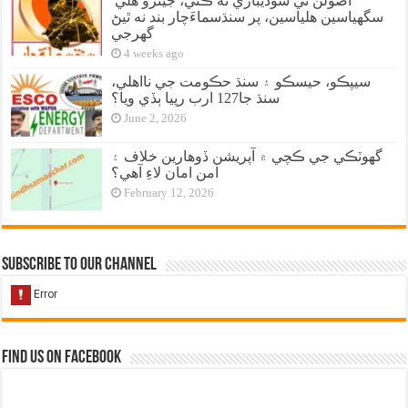
اصولن تي سوديبازي نه ڪئي، جيترو هلي
سگهياسين هلياسين، پر سنڌسماءَچار بند نه ٿيڻ
گهرجي
4 weeks ago
سيپڪو، حيسڪو ۽ سنڌ حڪومت جي نااهلي،
سنڌ جا127 ارب رپيا ٻڏي ويا؟
June 2, 2026
گهوٽڪي جي ڪچي ۾ آپريشن ڏوهارين خلاف ۽
امن امان لاءِ آهي؟
February 12, 2026
Subscribe to our Channel
Find us on Facebook