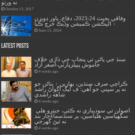
نه ورتو
October 15, 2017
وفاقي بجيٽ 24-2023، دفاع، پاور ڊويزن
۽ اليڪشن ڪميشن وڌيڪ خرچ ڪيا
June 15, 2024
Latest Posts
سنڌ جي پاڻي تي پنجاب جي ڌاڙي خلاف
خاموش پيپلزپارٽي-اصغر آزاد
4 weeks ago
ڪراچي صرف سنڌين، بهارين ۽ پٺاڻن جو
نه پر سڀني جو آهي: ف ليگ اڳواڻ راشد
شاهه راشدي
4 weeks ago
اصولن تي سوديبازي نه ڪئي، جيترو هلي
سگهياسين هلياسين، پر سنڌسماءَچار بند
نه ٿيڻ گهرجي
4 weeks ago