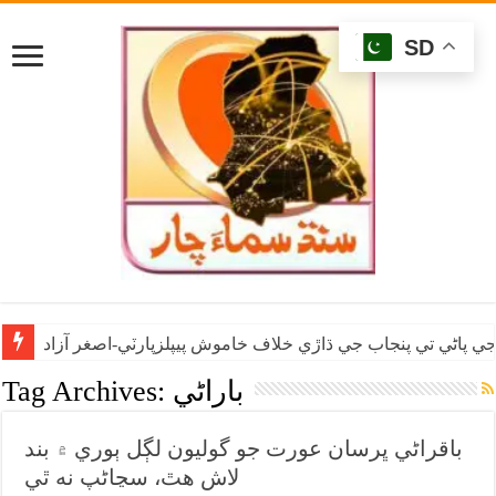
SD
ي پاڻي تي پنجاب جي ڌاڙي خلاف خاموش پيپلزپارٽي-اصغر آزاد
باراڻي
Tag Archives:
باقراڻي ڀرسان عورت جو گوليون لڳل ٻوري ۾ بند
لاش هٿ، سڃاڻپ نه ٿي