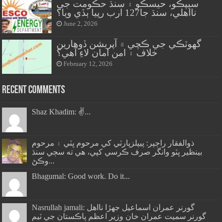
سيپڪو، حيسڪو ۽ سنڌ حڪومت جي
نااهلي، سنڌ جا127 ارب رپيا ٻڏي ويا؟
June 2, 2026
گهوٽڪي جي ڪچي ۾ آپريشن ڏوهارين
خلاف ۽ امن امان لاءِ آهي؟
February 12, 2026
Recent Comments
Shaz Khadim: ✌️...
ذوالفقار راڄپر: پيپلزپارٽي کي مرحوم ڀٽي ۽ مرحوم
بينظير ڀٽو وانگر صرف ڪرسي کپي، هي ته سڄي سنڌ
وڪڻ...
Bhagumal: Good work. Do it...
Nasrullah jamali: گورنر عمران اسماعيل جھڙا نااهل
گورنر سميت عمران خان وزير اعظم پاڪستان جي ٽيم