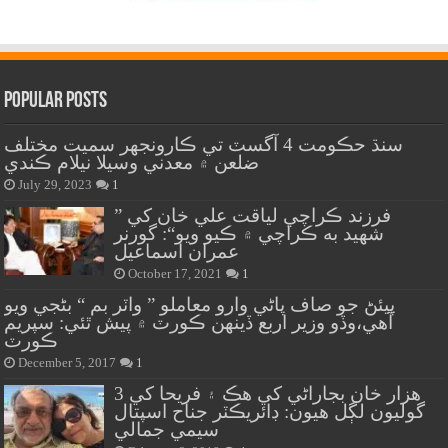
Popular Posts
سنڌ حڪومت 4 آگسٽ تي ڪارونجهر سميت مختلف
ضلعن ۾ معدني وسيلا نيلام ڪندي
July 29, 2023
1
” فرزند ڪراچي لياقت علي خان کي
شهيد به ڪراچي ۾ ڪيو ويو“: گورنر
عمران اسماعيل
October 17, 2021
1
پيئڻ جو صاف پاڻي وارو معاملو ” واٽر بم “ بڻجي ويو
آهي،وڏو وزير اربع ڏينهن ڪورٽ ۾ پيش ٿئي: سپريم
ڪورٽ
December 5, 2017
1
هزار خان بجاراڻي کي هڪ ۽ فريحا کي 3
گوليون لڳل هيون: ڊائريڪٽر جناح اسپتال
سيمي جمالي