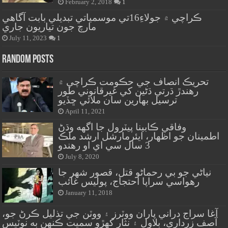
February 2, 2018
1
ڪراچي ۾ جولاءِ16تي موسمياتي تبديلي بابت آگاهي
مارچ جون تياريون جاري
July 11, 2023
1
Random Posts
تحريڪ انصاف جي حڪومت ڪراچي ۾
رهندڙ ڌرتي ڌڻين کي غيرقانوني طور
ترسيل بهارين سان ملائي ڇڏيو
April 11, 2021
وفاقي ڪابينا پيٽرول جا اگهه وڌڻ
اطمينان جو اظهار، ايئرمارشل ارشد ملڪ
3 سال سي اي او رهندو
July 8, 2020
نياڻي جو بي رحماڻو قتل، قصور شهر جا
رهواسي سراپا احتجاج، پوليس غائب
January 11, 2018
آغا سراج دراني پاران ووٽرز ۽ ووٽن جي تذليل ڪرڻ جو،
آصف زرداري، بلاول ۽ نثار کهڙو سميت ڪنهن به نوٽيس