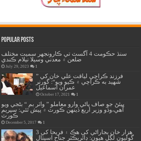
Popular Posts
سنڌ حڪومت 4 آگسٽ تي ڪارونجهر سميت مختلف
ضلعن ۾ معدني وسيلا نيلام ڪندي
July 29, 2023
1
” فرزند ڪراچي لياقت علي خان کي
شهيد به ڪراچي ۾ ڪيو ويو“: گورنر
عمران اسماعيل
October 17, 2021
1
پيئڻ جو صاف پاڻي وارو معاملو ” واٽر بم “ بڻجي ويو
آهي،وڏو وزير اربع ڏينهن ڪورٽ ۾ پيش ٿئي: سپريم
ڪورٽ
December 5, 2017
1
هزار خان بجاراڻي کي هڪ ۽ فريحا کي 3
گوليون لڳل هيون: ڊائريڪٽر جناح اسپتال