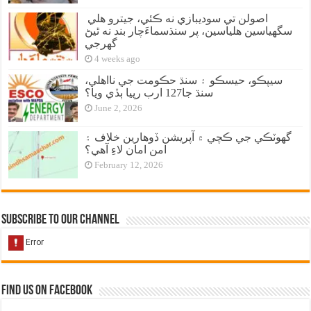
اصولن تي سوديبازي نه ڪئي، جيترو هلي
سگهياسين هلياسين، پر سنڌسماءَچار بند نه ٿيڻ
گهرجي
4 weeks ago
سيپڪو، حيسڪو ۽ سنڌ حڪومت جي نااهلي،
سنڌ جا127 ارب رپيا ٻڏي ويا؟
June 2, 2026
گهوٽڪي جي ڪچي ۾ آپريشن ڏوهارين خلاف ۽
امن امان لاءِ آهي؟
February 12, 2026
Subscribe to our Channel
Find us on Facebook