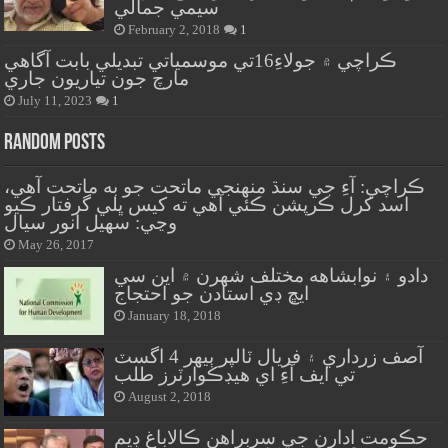
سيمي جمالي
February 2, 2018
1
ڪراچي ۾ جولاءِ16تي موسمياتي تبديلي بابت آگاهي
مارچ جون تياريون جاري
July 11, 2023
1
Random Posts
ڪراچي: آءِ جي سنڌ منهنجي ماتحت جو به ماتحت آهي،
اسد کرل ڪرپشن ڪئي آهي ته کيس ڀلي گرفتار ڪيو
وڃي: سهيل انور سيال
May 26, 2017
دادو ۽ نوابشاهه مختلف شهرن ۾ اين سي
ايڇ ڊي استادن جو احتجاج
January 18, 2018
آصف زرداري ۽ فريال ٽالپر ٻيهر 4 اگسٽ
تي ايف آءِ اي هيڊڪوارٽرز طلب
August 2, 2018
حڪومت ادارن جي سربراهن ڪالاباغ ڊيم