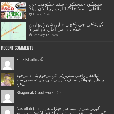
سيپڪو، حيسڪو ۽ سنڌ حڪومت جي
نااهلي، سنڌ جا127 ارب رپيا ٻڏي ويا؟
June 2, 2026
گهوٽڪي جي ڪچي ۾ آپريشن ڏوهارين
خلاف ۽ امن امان لاءِ آهي؟
February 12, 2026
Recent Comments
Shaz Khadim: ✌️...
ذوالفقار راڄپر: پيپلزپارٽي کي مرحوم ڀٽي ۽ مرحوم
بينظير ڀٽو وانگر صرف ڪرسي کپي، هي ته سڄي سنڌ
وڪڻ...
Bhagumal: Good work. Do it...
Nasrullah jamali: گورنر عمران اسماعيل جھڙا نااهل
گورنر سميت عمران خان وزير اعظم پاڪستان جي ٽيم