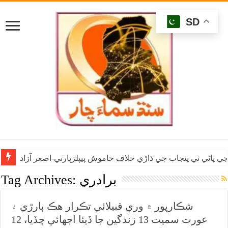
SD
ي پاڻي تي پنجاب جي ڌاڙي خلاف خاموش پيپلزپارٽي-اصغر آزاد
برادري
Tag Archives:
شڪارپور ۾ وري قبيلائي تڪرار هڪ ٻارڙي ۽
عورت سميت 13 زندگين جا ڏيئا اجهائي ڇڏيا، 12