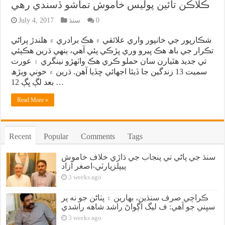
ڪلاڪن تائين پوليس خاموش تماشو ڏسندي رهي
0
سنڌ
July 4, 2017
شڪارپور جي خانپور واري علائقي ۾ هڪ برادري ۾ هلندڙ پراڻي
تڪرار جي باھ هڪ ڀيرو وري ڀڙڪي پئي آهي، ٻنهي ڌرين هڪٻئي
تي جديد هٿيارن سان حملو ڪري هڪ واٽهڙو نينگري ۽ عورت
سميت 13 زندگين جا ڏيئا اجهائي ڇڏيا آهن. ڌرين ۾ خوني ويڙھ
بعد لڳ ڀڳ 12 …
Read More »
Recent
Popular
Comments
Tags
سنڌ جي پاڻي تي پنجاب جي ڌاڙي خلاف خاموش
پيپلزپارٽي-اصغر آزاد
3 weeks ago
ڪراچي صرف سنڌين، بهارين ۽ پٺاڻن جو نه پر
سڀني جو آهي: ف ليگ اڳواڻ راشد شاهه راشدي
3 weeks ago