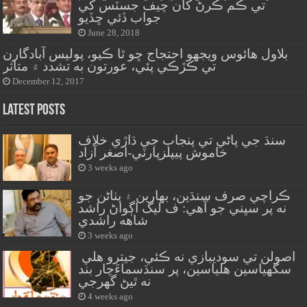
تي ڪم ڪرڻ کان چيف جسٽس کي
جواب ڏئي ڇڏيو
June 28, 2018
بلاول هائوس ويجهو احتجاج ڇو ٿا ڪيو، پوليس آبادگارن
تي ڪڙڪي پئي، عورتون به تشدد ۾ متاثر
December 12, 2017
Latest Posts
سنڌ جي پاڻي تي پنجاب جي ڌاڙي خلاف
خاموش پيپلزپارٽي-اصغر آزاد
3 weeks ago
ڪراچي صرف سنڌين، بهارين ۽ پٺاڻن جو
نه پر سڀني جو آهي: ف ليگ اڳواڻ راشد
شاهه راشدي
3 weeks ago
اصولن تي سوديبازي نه ڪئي، جيترو هلي
سگهياسين هلياسين، پر سنڌسماءَچار بند
نه ٿيڻ گهرجي
4 weeks ago